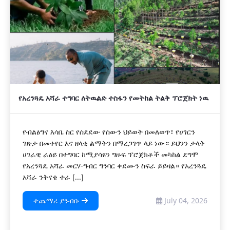
የአረንጓዴ አሻራ ተግባር ለትዉልድ ተስፋን የመትከል ትልቅ ፕሮጀክት ነዉ
የብልፅግና እሳቤ ስር የሰደደው የሰውን ህይወት በመለወጥ፣ የሀገርን
ገጽታ በመቀየር እና ዘላቂ ልማትን በማረጋገጥ ላይ ነው። ይህንን ታላቅ
ሀገራዊ ራዕይ በተግባር ከሚያሳዩን ግዙፍ ፕሮጀክቶች መካከል ደግሞ
የአረንጓዴ አሻራ መርሃ-ግብር ግንባር ቀደሙን ስፍራ ይይዛል። የአረንጓዴ
አሻራ ንቅናቄ ተራ [...]
ተጨማሪ ያንብቡ
July 04, 2026