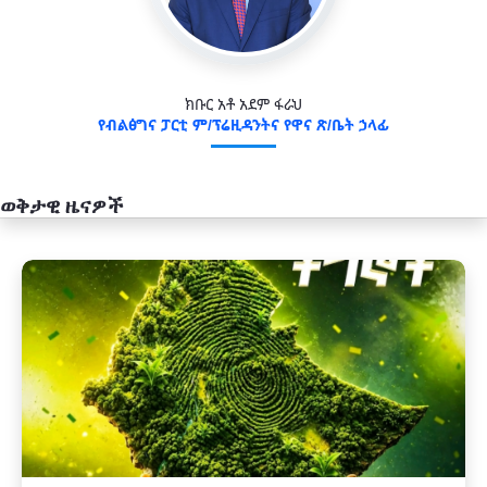
ክቡር አቶ አደም ፋራህ
የብልፅግና ፓርቲ ም/ፕሬዚዳንትና የዋና ጽ/ቤት ኃላፊ
ወቅታዊ ዜናዎች
አዲስ