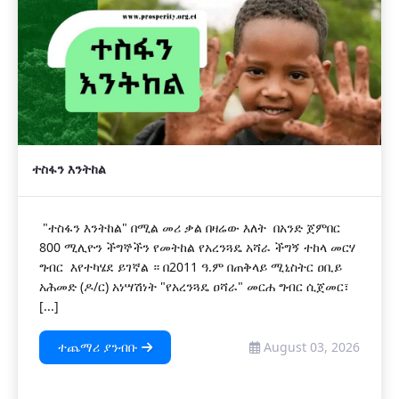
ተስፋን እንትከል
"ተስፋን እንትከል" በሚል መሪ ቃል በዛሬው እለት በአንድ ጀምበር
800 ሚሊዮን ችግኞችን የመትከል የአረንጓዴ አሻራ ችግኝ ተከላ መርሃ
ግብር እየተካሄደ ይገኛል ። በ2011 ዓ.ም በጠቅላይ ሚኒስትር ዐቢይ
አሕመድ (ዶ/ር) አነሣሽነት "የአረንጓዴ ዐሻራ" መርሐ ግብር ሲጀመር፣
[...]
ተጨማሪ ያንብቡ
August 03, 2026