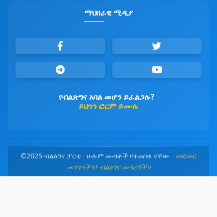
ማህበራዊ ሚዲያ
የብልጽግና አባል መሆን ይፈልጋሉ?
ይህንን ፎርም ይሙሉ
©2025 ብልፅግና ፓርቲ ሁሉም መብቶች የተጠበቁ ናቸው
መደመር
መንገዳችን፤ ብልፅግና መዳረሻችን