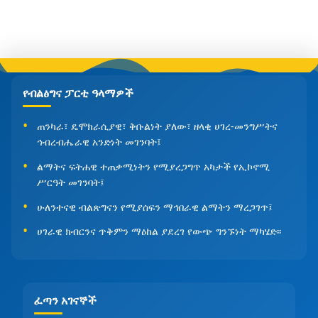
የብልፅግና ፓርቲ ዓላማዎች
ጠንካራ፣ ዴሞክራሲያዊ፣ ቅቡልነት ያለው፣ ዘላቂ ሀገረ-መንግሥትና
ኅብረብሔራዊ አንድነት መገንባት፤
ልማትና ፍትሐዊ ተጠቃሚነትን የሚያረጋግጥ አካታች የኢኮኖሚ
ሥርዓት መገንባት፤
ሁለንተናዊ ብልጽግናን የሚያሰፍን ማኅበራዊ ልማትን ማረጋገጥ፤
ሀገራዊ ክብርንና ጥቅምን ማዕከል ያደረገ የውጭ ግንኙነት ማካሄድ፡፡
ፈጣን አገናኞች