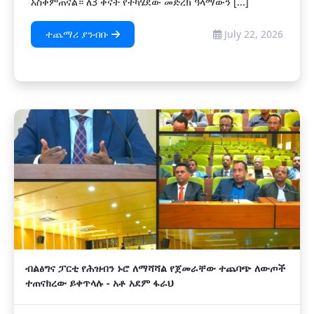
አስቀምጠናል። ለ3 ቀናት የተካሄደው መድረክ ዓላማውን [...]
ተጨማሪ ያንብቡ
July 22, 2026
ብልፅግና ፓርቲ የሕዝብን ኑሮ ለማሻሻል የጀመራቸው ተጨባጭ ለውጦች
ተጠናክረው ይቀጥላሉ - አቶ አደም ፋራህ