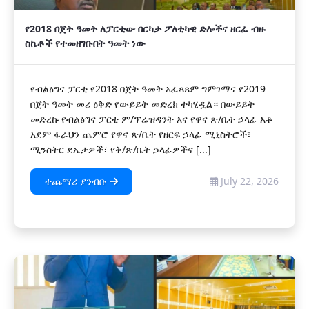
የ2018 በጀት ዓመት ለፓርቲው በርካታ ፖለቲካዊ ድሎችና ዘርፈ ብዙ
ስኬቶች የተመዘገቡበት ዓመት ነው
የብልፅግና ፓርቲ የ2018 በጀት ዓመት አፈጻጸም ግምገማና የ2019
በጀት ዓመት መሪ ዕቅድ የውይይት መድረክ ተካሂዷል። በውይይት
መድረኩ የብልፅግና ፓርቲ ም/ፕሬዝዳንት እና የዋና ጽ/ቤት ኃላፊ አቶ
አደም ፋራህን ጨምሮ የዋና ጽ/ቤት የዘርፍ ኃላፊ ሚኒስትሮች፣
ሚንስትር ደኤታዎች፣ የቅ/ጽ/ቤት ኃላፊዎችና [...]
ተጨማሪ ያንብቡ
July 22, 2026