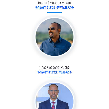
ክቡር አቶ ተመስገን ጥሩነህ
የብልፅግና ፓርቲ ም/ፕሬዚዳንት
ክቡር ዶ/ር ዐብይ አህመድ
የብልፅግና ፓርቲ ፕሬዚዳንት