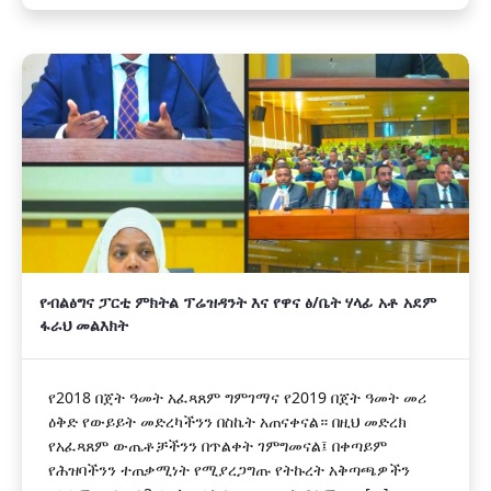
የብልፅግና ፓርቲ ምክትል ፕሬዝዳንት እና የዋና ፅ/ቤት ሃላፊ አቶ አደም
ፋራህ መልእክት
የ2018 በጀት ዓመት አፈጻጸም ግምገማና የ2019 በጀት ዓመት መሪ
ዕቅድ የውይይት መድረካችንን በስኬት አጠናቀናል። በዚህ መድረክ
የአፈጻጸም ውጤቶቻችንን በጥልቀት ገምግመናል፤ በቀጣይም
የሕዝባችንን ተጠቃሚነት የሚያረጋግጡ የትኩረት አቅጣጫዎችን