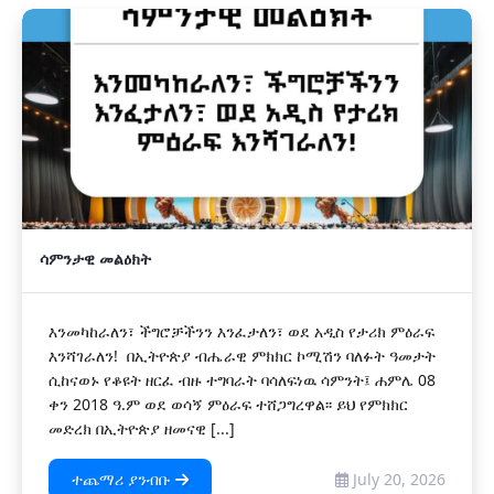
ሳምንታዊ መልዕክት
እንመካከራለን፣ ችግሮቻችንን እንፈታለን፣ ወደ አዲስ የታሪክ ምዕራፍ
እንሻገራለን! በኢትዮጵያ ብሔራዊ ምክክር ኮሚሽን ባለፉት ዓመታት
ሲከናወኑ የቆዩት ዘርፈ ብዙ ተግባራት ባሳለፍነዉ ሳምንት፤ ሐምሌ 08
ቀን 2018 ዓ.ም ወደ ወሳኝ ምዕራፍ ተሸጋግረዋል፡፡ ይህ የምክክር
መድረክ በኢትዮጵያ ዘመናዊ [...]
ተጨማሪ ያንብቡ
July 20, 2026