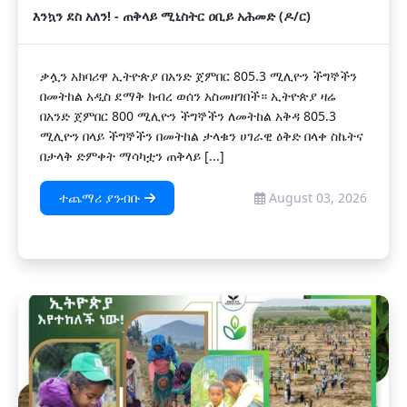
እንኳን ደስ አለን! - ጠቅላይ ሚኒስትር ዐቢይ አሕመድ (ዶ/ር)
ቃሏን አክባሪዋ ኢትዮጵያ በአንድ ጀምበር 805.3 ሚሊዮን ችግኞችን
በመትከል አዲስ ደማቅ ክብረ ወሰን አስመዘገበች። ኢትዮጵያ ዛሬ
በአንድ ጀምበር 800 ሚሊዮን ችግኞችን ለመትከል አቅዳ 805.3
ሚሊዮን በላይ ችግኞችን በመትከል ታላቁን ሀገራዊ ዕቅድ በላቀ ስኬትና
በታላቅ ድምቀት ማሳካቷን ጠቅላይ [...]
ተጨማሪ ያንብቡ
August 03, 2026