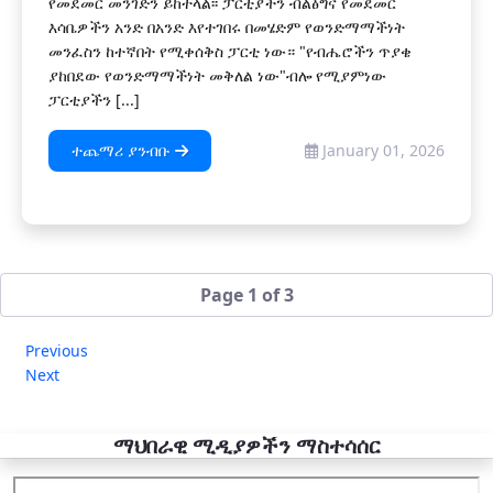
የመደመር መንገድን ይከተላል፡፡ ፓርቲያችን ብልፅግና የመደመር
እሳቤዎችን አንድ በአንድ እየተገበሩ በመሄድም የወንድማማችነት
መንፈስን ከተኛበት የሚቀሰቅስ ፓርቲ ነው። "የብሔሮችን ጥያቄ
ያከበደው የወንድማማችነት መቅለል ነው"ብሎ የሚያምነው
ፓርቲያችን [...]
ተጨማሪ ያንብቡ
January 01, 2026
Page 1 of 3
Previous
Next
ማህበራዊ ሚዲያዎችን ማስተሳሰር