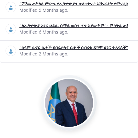
"7ኛዉ ጠቅላላ ምርጫ የኢትዮጵያን ሁለንተናዊ አሸናፊነት የምናረጋግጥበት እ
Modified 5 Months ago.
"ለኢትዮጵያ አየር ኃይል: ሰማይ ወሰን ሆኖ አያውቅም"- ምክትል ጠቅላይ 
Modified 6 Months ago.
"ሰላም ሲኖር ሴቶች ይበረታሉ፣ ሴቶች ሲበረቱ ደግሞ ሀገር ትጸናለች"- ዶ/
Modified 2 Months ago.