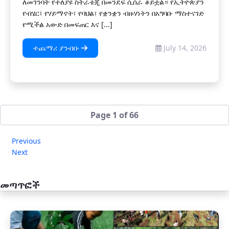
ለመገንባት የተለያዩ ስትራቴጂ በመንደፍ ሲሰራ ቆይቷል። የኢትዮጵያን
የብሄር፣ የሃይማኖት፣ የባህል፣ የቋንቋን ብዙሃነትን በአግባቡ ማስተናገድ
የሚችል አውድ በመፍጠር እና [...]
ተጨማሪ ያንብቡ
July 14, 2026
Page 1 of 66
Previous
Next
መጣጥፎች
አዲስ