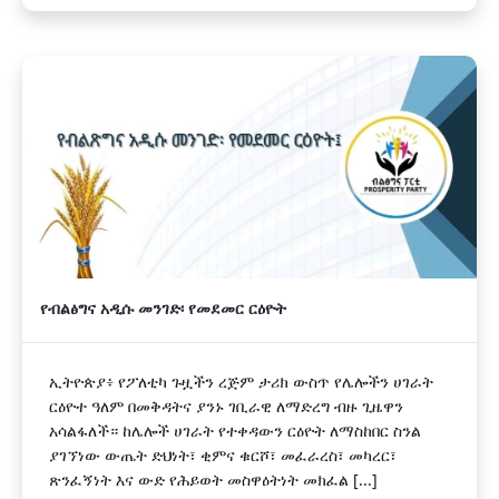
የብልፅግና አዲሱ መንገድ፡ የመደመር ርዕዮት
ኢትዮጵያ፥ የፖለቲካ ጉዟችን ረጅም ታሪክ ውስጥ የሌሎችን ሀገራት
ርዕዮተ ዓለም በመቅዳትና ያንኑ ገቢራዊ ለማድረግ ብዙ ጊዜዋን
አሳልፋለች። ከሌሎች ሀገራት የተቀዳውን ርዕዮት ለማስከበር ስንል
ያገኘነው ውጤት ድህነት፣ ቂምና ቁርሾ፣ መፈራረስ፣ መካረር፣
ጽንፈኝነት እና ውድ የሕይወት መስዋዕትነት መክፈል [...]