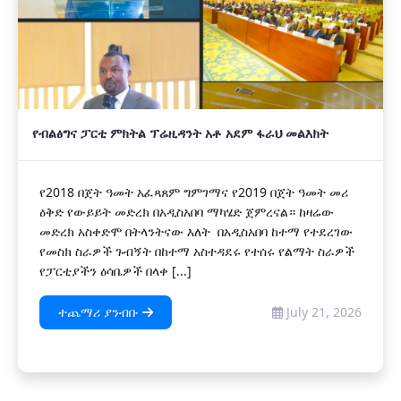
የብልፅግና ፓርቲ ምክትል ፕሬዚዳንት አቶ አደም ፋራህ መልእክት
የ2018 በጀት ዓመት አፈጻጸም ግምገማና የ2019 በጀት ዓመት መሪ
ዕቅድ የውይይት መድረክ በአዲስአበባ ማካሄድ ጀምረናል። ከዛሬው
መድረክ አስቀድሞ በትላንትናው እለት በአዲስአበባ ከተማ የተደረገው
የመስክ ስራዎች ጉብኝት በከተማ አስተዳደሩ የተሰሩ የልማት ስራዎች
የፓርቲያችን ዕሳቤዎች በላቀ [...]
ተጨማሪ ያንብቡ
July 21, 2026