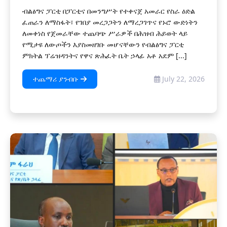
ብልፅግና ፓርቲ በፓርቲና በመንግሥት የተቀናጀ አመራር የስራ ዕድል
ፈጠራን ለማስፋት፣ የገበያ መረጋጋትን ለማረጋገጥና የኑሮ ውድነትን
ለመቀነስ የጀመራቸው ተጨባጭ ሥራዎች በሕዝብ ሕይወት ላይ
የሚታዩ ለውጦችን እያስመዘገቡ መሆናቸውን የብልፅግና ፓርቲ
ምክትል ፕሬዝዳንትና የዋና ጽሕፈት ቤት ኃላፊ አቶ አደም [...]
ተጨማሪ ያንብቡ
July 22, 2026