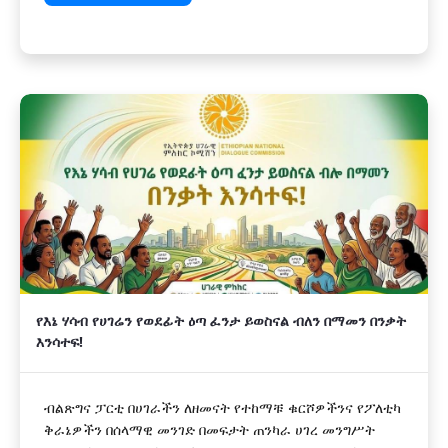
የእኔ ሃሳብ የሀገሬን የወደፊት ዕጣ ፈንታ ይወስናል ብለን በማመን በንቃት
እንሳተፍ!
ብልጽግና ፓርቲ በሀገራችን ለዘመናት የተከማቹ ቁርሾዎችንና የፖለቲካ
ቅራኔዎችን በሰላማዊ መንገድ በመፍታት ጠንካራ ሀገረ መንግሥት