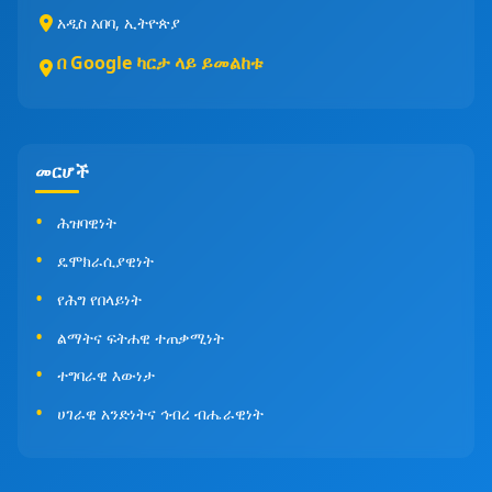
አዲስ አበባ, ኢትዮጵያ
በ Google ካርታ ላይ ይመልከቱ
መርሆች
ሕዝባዊነት
ዴሞክራሲያዊነት
የሕግ የበላይነት
ልማትና ፍትሐዊ ተጠቃሚነት
ተግባራዊ እውነታ
ሀገራዊ አንድነትና ኅብረ ብሔራዊነት