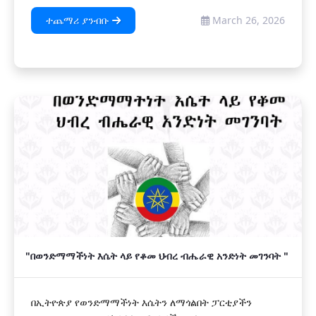
ተጨማሪ ያንብቡ
March 26, 2026
"በወንድማማችነት እሴት ላይ የቆመ ህብረ ብሔራዊ አንድነት መገንባት "
በኢትዮጵያ የወንድማማችነት እሴትን ለማጎልበት ፓርቲያችን