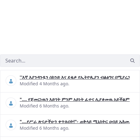
''እኛ እያንዳንዷን ሰከንድ እና ደቂቃ የኢትዮጲያን ብልፅግና በሚያረጋግጡ 
Modified 4 Months ago.
".... የጀመርነዉን እድገት ምንም አይነት ፈተና ሊያቆመዉ አይችልም"- ጠ
Modified 6 Months ago.
"....የሥራ ጽናታችሁን ቀጥሉበት!"- ጠቅላይ ሚኒስትር ዐብይ አሕመድ (ዶ
Modified 6 Months ago.