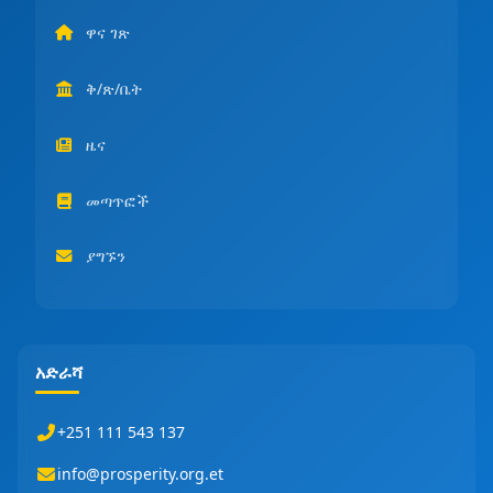
ዋና ገጽ
ቅ/ጽ/ቤት
ዜና
መጣጥፎች
ያግኙን
አድራሻ
+251 111 543 137
info@prosperity.org.et