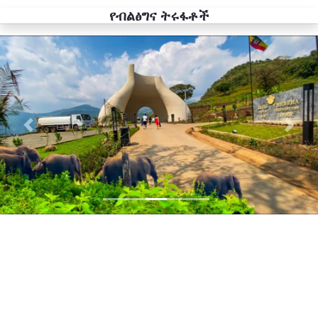
የብልፅግና ትሩፋቶች
Previous
Next