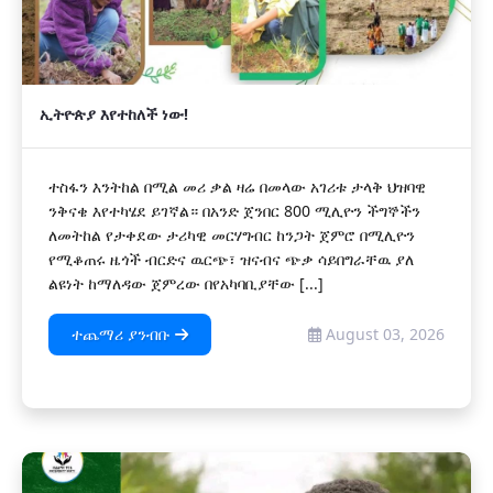
ኢትዮጵያ እየተከለች ነው!
ተስፋን እንትከል በሚል መሪ ቃል ዛሬ በመላው አገሪቱ ታላቅ ህዝባዊ
ንቅናቄ እየተካሄደ ይገኛል። በአንድ ጀንበር 800 ሚሊዮን ችግኞችን
ለመትከል የታቀደው ታሪካዊ መርሃግብር ከንጋት ጀምሮ በሚሊዮን
የሚቆጠሩ ዜጎች ብርድና ዉርጭ፣ ዝናብና ጭቃ ሳይበግራቸዉ ያለ
ልዩነት ከማለዳው ጀምረው በየአካባቢያቸው [...]
ተጨማሪ ያንብቡ
August 03, 2026