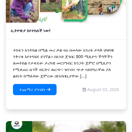
ኢትዮጵያ እየተከለች ነው!
ተስፋን እንትከል በሚል መሪ ቃል ዛሬ በመላው አገሪቱ ታላቅ ህዝባዊ
ንቅናቄ እየተካሄደ ይገኛል። በአንድ ጀንበር 800 ሚሊዮን ችግኞችን
ለመትከል የታቀደው ታሪካዊ መርሃግብር ከንጋት ጀምሮ በሚሊዮን
የሚቆጠሩ ዜጎች ብርድና ዉርጭ፣ ዝናብና ጭቃ ሳይበግራቸዉ ያለ
ልዩነት ከማለዳው ጀምረው በየአካባቢያቸው [...]
ተጨማሪ ያንብቡ
August 03, 2026