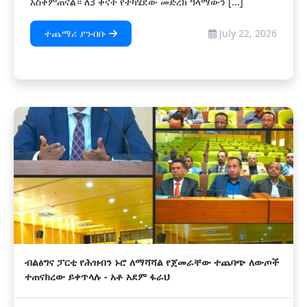
አስቀምጠናል። ለ3 ቀናት የተካሄደው መድረክ ዓላማውን [...]
ተጨማሪ ያንብቡ
July 22, 2026
ብልፅግና ፓርቲ የሕዝብን ኑሮ ለማሻሻል የጀመራቸው ተጨባጭ ለውጦች
ተጠናክረው ይቀጥላሉ - አቶ አደም ፋራህ