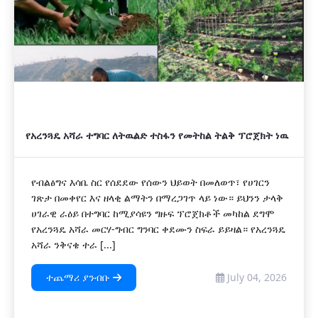
የአረንጓዴ አሻራ ተግባር ለትዉልድ ተስፋን የመትከል ትልቅ ፕሮጀክት ነዉ
የብልፅግና እሳቤ ስር የሰደደው የሰውን ህይወት በመለወጥ፣ የሀገርን
ገጽታ በመቀየር እና ዘላቂ ልማትን በማረጋገጥ ላይ ነው። ይህንን ታላቅ
ሀገራዊ ራዕይ በተግባር ከሚያሳዩን ግዙፍ ፕሮጀክቶች መካከል ደግሞ
የአረንጓዴ አሻራ መርሃ-ግብር ግንባር ቀደሙን ስፍራ ይይዛል። የአረንጓዴ
አሻራ ንቅናቄ ተራ [...]
ተጨማሪ ያንብቡ
July 04, 2026