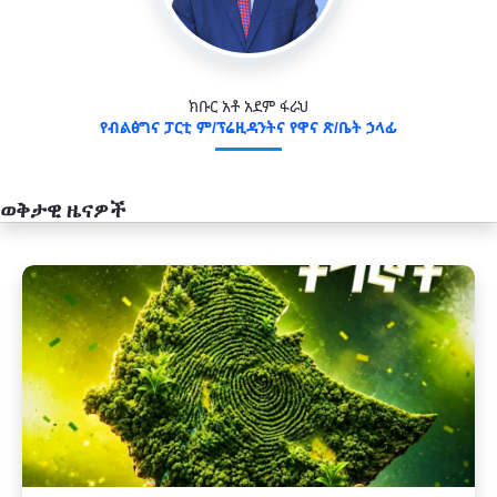
ክቡር አቶ አደም ፋራህ
የብልፅግና ፓርቲ ም/ፕሬዚዳንትና የዋና ጽ/ቤት ኃላፊ
ወቅታዊ ዜናዎች
አዲስ