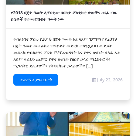
የ2018 በጀት ዓመት ለፓርቲው በርካታ ፖለቲካዊ ድሎችና ዘርፈ ብዙ
ስኬቶች የተመዘገቡበት ዓመት ነው
የብልፅግና ፓርቲ የ2018 በጀት ዓመት አፈጻጸም ግምገማና የ2019
በጀት ዓመት መሪ ዕቅድ የውይይት መድረክ ተካሂዷል። በውይይት
መድረኩ የብልፅግና ፓርቲ ም/ፕሬዝዳንት እና የዋና ጽ/ቤት ኃላፊ አቶ
አደም ፋራህን ጨምሮ የዋና ጽ/ቤት የዘርፍ ኃላፊ ሚኒስትሮች፣
ሚንስትር ደኤታዎች፣ የቅ/ጽ/ቤት ኃላፊዎችና [...]
ተጨማሪ ያንብቡ
July 22, 2026