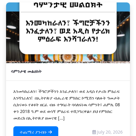
ሳምንታዊ መልዕክት
እንመካከራለን፣ ችግሮቻችንን እንፈታለን፣ ወደ አዲስ የታሪክ ምዕራፍ
እንሻገራለን! በኢትዮጵያ ብሔራዊ ምክክር ኮሚሽን ባለፉት ዓመታት
ሲከናወኑ የቆዩት ዘርፈ ብዙ ተግባራት ባሳለፍነዉ ሳምንት፤ ሐምሌ 08
ቀን 2018 ዓ.ም ወደ ወሳኝ ምዕራፍ ተሸጋግረዋል፡፡ ይህ የምክክር
መድረክ በኢትዮጵያ ዘመናዊ [...]
ተጨማሪ ያንብቡ
July 20, 2026