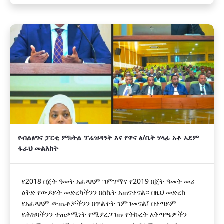
የብልፅግና ፓርቲ ምክትል ፕሬዝዳንት እና የዋና ፅ/ቤት ሃላፊ አቶ አደም
ፋራህ መልእክት
የ2018 በጀት ዓመት አፈጻጸም ግምገማና የ2019 በጀት ዓመት መሪ
ዕቅድ የውይይት መድረካችንን በስኬት አጠናቀናል። በዚህ መድረክ
የአፈጻጸም ውጤቶቻችንን በጥልቀት ገምግመናል፤ በቀጣይም
የሕዝባችንን ተጠቃሚነት የሚያረጋግጡ የትኩረት አቅጣጫዎችን