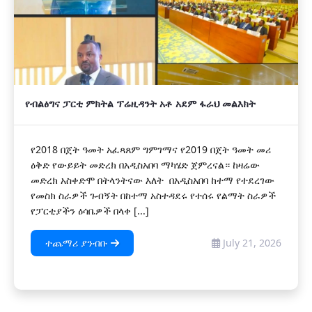
የብልፅግና ፓርቲ ምክትል ፕሬዚዳንት አቶ አደም ፋራህ መልእክት
የ2018 በጀት ዓመት አፈጻጸም ግምገማና የ2019 በጀት ዓመት መሪ
ዕቅድ የውይይት መድረክ በአዲስአበባ ማካሄድ ጀምረናል። ከዛሬው
መድረክ አስቀድሞ በትላንትናው እለት በአዲስአበባ ከተማ የተደረገው
የመስክ ስራዎች ጉብኝት በከተማ አስተዳደሩ የተሰሩ የልማት ስራዎች
የፓርቲያችን ዕሳቤዎች በላቀ [...]
ተጨማሪ ያንብቡ
July 21, 2026