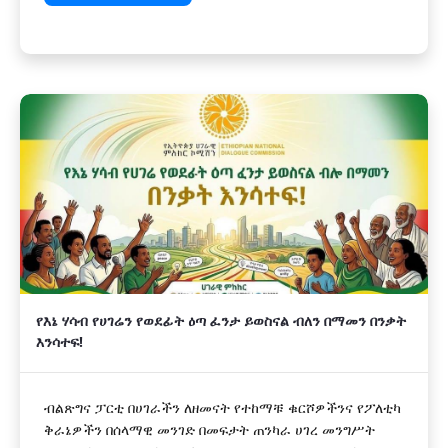
የእኔ ሃሳብ የሀገሬን የወደፊት ዕጣ ፈንታ ይወስናል ብለን በማመን በንቃት
እንሳተፍ!
ብልጽግና ፓርቲ በሀገራችን ለዘመናት የተከማቹ ቁርሾዎችንና የፖለቲካ
ቅራኔዎችን በሰላማዊ መንገድ በመፍታት ጠንካራ ሀገረ መንግሥት