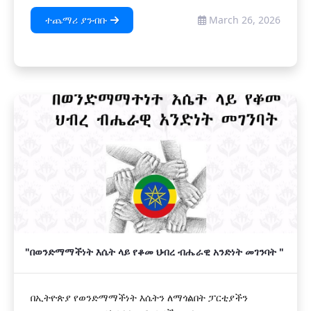
ተጨማሪ ያንብቡ
March 26, 2026
"በወንድማማችነት እሴት ላይ የቆመ ህብረ ብሔራዊ አንድነት መገንባት "
በኢትዮጵያ የወንድማማችነት እሴትን ለማጎልበት ፓርቲያችን