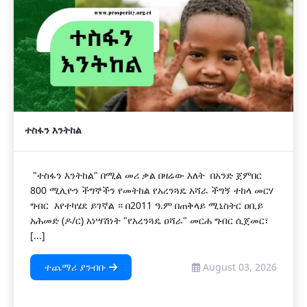
ተስፋን እንትከል
"ተስፋን እንትከል" በሚል መሪ ቃል በዛሬው እለት በአንድ ጀምበር
800 ሚሊዮን ችግኞችን የመትከል የአረንጓዴ አሻራ ችግኝ ተከላ መርሃ
ግብር እየተካሄደ ይገኛል ። በ2011 ዓ.ም በጠቅላይ ሚኒስትር ዐቢይ
አሕመድ (ዶ/ር) አነሣሽነት "የአረንጓዴ ዐሻራ" መርሐ ግብር ሲጀመር፣
[...]
ተጨማሪ ያንብቡ
August 03, 2026