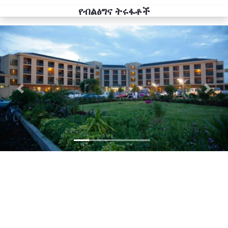
የብልፅግና ትሩፋቶች
Previous
Next