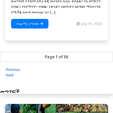
ለመገንባት የተለያዩ ስትራቴጂ በመንደፍ ሲሰራ ቆይቷል። የኢትዮጵያን
የብሄር፣ የሃይማኖት፣ የባህል፣ የቋንቋን ብዙሃነትን በአግባቡ ማስተናገድ
የሚችል አውድ በመፍጠር እና [...]
ተጨማሪ ያንብቡ
July 14, 2026
Page 1 of 66
Previous
Next
መጣጥፎች
አዲስ