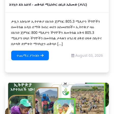
እንኳን ደስ አለን! - ጠቅላይ ሚኒስትር ዐቢይ አሕመድ (ዶ/ር)
ቃሏን አክባሪዋ ኢትዮጵያ በአንድ ጀምበር 805.3 ሚሊዮን ችግኞችን
በመትከል አዲስ ደማቅ ክብረ ወሰን አስመዘገበች። ኢትዮጵያ ዛሬ
በአንድ ጀምበር 800 ሚሊዮን ችግኞችን ለመትከል አቅዳ 805.3
ሚሊዮን በላይ ችግኞችን በመትከል ታላቁን ሀገራዊ ዕቅድ በላቀ ስኬትና
በታላቅ ድምቀት ማሳካቷን ጠቅላይ [...]
ተጨማሪ ያንብቡ
August 03, 2026