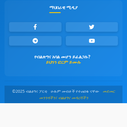
ማህበራዊ ሚዲያ
የብልጽግና አባል መሆን ይፈልጋሉ?
ይህንን ፎርም ይሙሉ
©2025 ብልፅግና ፓርቲ ሁሉም መብቶች የተጠበቁ ናቸው
መደመር
መንገዳችን፤ ብልፅግና መዳረሻችን