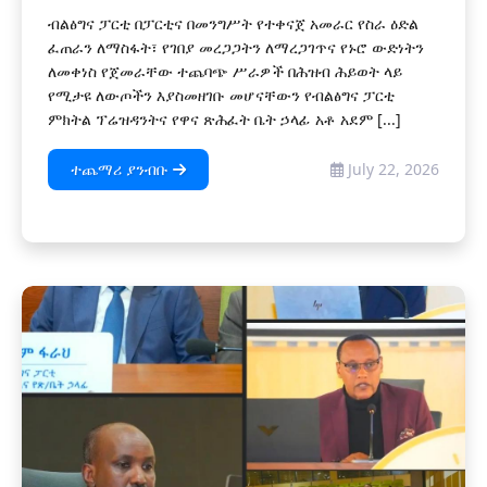
ብልፅግና ፓርቲ በፓርቲና በመንግሥት የተቀናጀ አመራር የስራ ዕድል
ፈጠራን ለማስፋት፣ የገበያ መረጋጋትን ለማረጋገጥና የኑሮ ውድነትን
ለመቀነስ የጀመራቸው ተጨባጭ ሥራዎች በሕዝብ ሕይወት ላይ
የሚታዩ ለውጦችን እያስመዘገቡ መሆናቸውን የብልፅግና ፓርቲ
ምክትል ፕሬዝዳንትና የዋና ጽሕፈት ቤት ኃላፊ አቶ አደም [...]
ተጨማሪ ያንብቡ
July 22, 2026