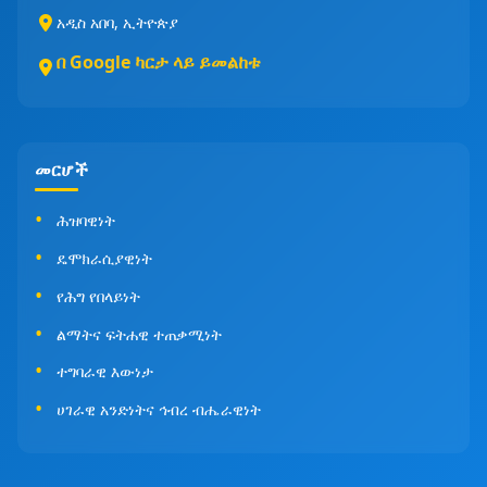
አዲስ አበባ, ኢትዮጵያ
በ Google ካርታ ላይ ይመልከቱ
መርሆች
ሕዝባዊነት
ዴሞክራሲያዊነት
የሕግ የበላይነት
ልማትና ፍትሐዊ ተጠቃሚነት
ተግባራዊ እውነታ
ሀገራዊ አንድነትና ኅብረ ብሔራዊነት