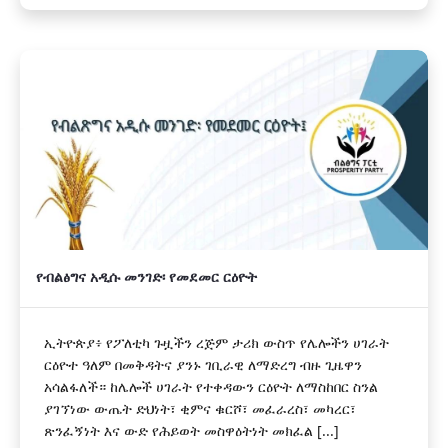
የብልፅግና አዲሱ መንገድ፡ የመደመር ርዕዮት
ኢትዮጵያ፥ የፖለቲካ ጉዟችን ረጅም ታሪክ ውስጥ የሌሎችን ሀገራት
ርዕዮተ ዓለም በመቅዳትና ያንኑ ገቢራዊ ለማድረግ ብዙ ጊዜዋን
አሳልፋለች። ከሌሎች ሀገራት የተቀዳውን ርዕዮት ለማስከበር ስንል
ያገኘነው ውጤት ድህነት፣ ቂምና ቁርሾ፣ መፈራረስ፣ መካረር፣
ጽንፈኝነት እና ውድ የሕይወት መስዋዕትነት መክፈል [...]