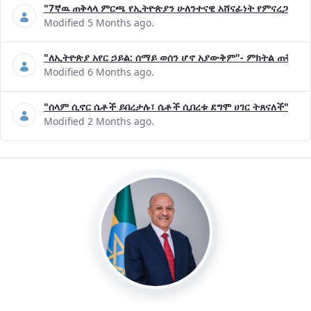
"7ኛዉ ጠቅላላ ምርጫ የኢትዮጵያን ሁለንተናዊ አሸናፊነት የምናረጋግጥበት እ
Modified 5 Months ago.
"ለኢትዮጵያ አየር ኃይል: ሰማይ ወሰን ሆኖ አያውቅም"- ምክትል ጠቅላይ 
Modified 6 Months ago.
"ሰላም ሲኖር ሴቶች ይበረታሉ፣ ሴቶች ሲበረቱ ደግሞ ሀገር ትጸናለች"- ዶ/
Modified 2 Months ago.