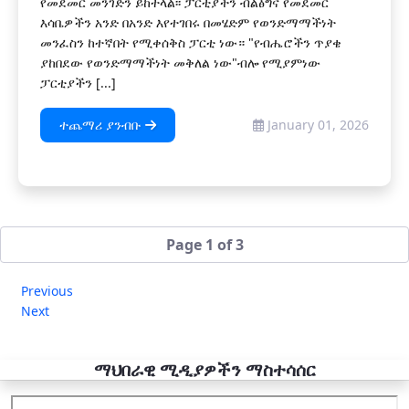
የመደመር መንገድን ይከተላል፡፡ ፓርቲያችን ብልፅግና የመደመር
እሳቤዎችን አንድ በአንድ እየተገበሩ በመሄድም የወንድማማችነት
መንፈስን ከተኛበት የሚቀሰቅስ ፓርቲ ነው። "የብሔሮችን ጥያቄ
ያከበደው የወንድማማችነት መቅለል ነው"ብሎ የሚያምነው
ፓርቲያችን [...]
ተጨማሪ ያንብቡ
January 01, 2026
Page 1 of 3
Previous
Next
ማህበራዊ ሚዲያዎችን ማስተሳሰር