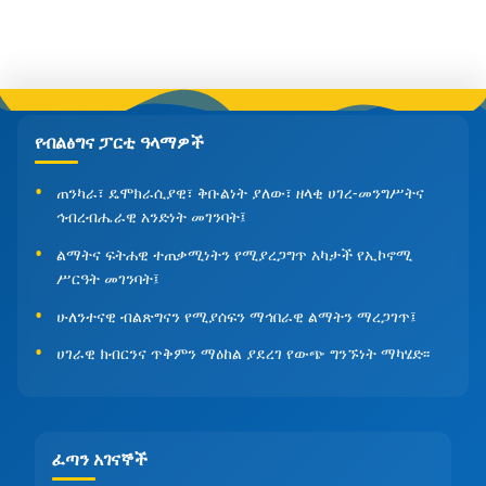
የብልፅግና ፓርቲ ዓላማዎች
ጠንካራ፣ ዴሞክራሲያዊ፣ ቅቡልነት ያለው፣ ዘላቂ ሀገረ-መንግሥትና
ኅብረብሔራዊ አንድነት መገንባት፤
ልማትና ፍትሐዊ ተጠቃሚነትን የሚያረጋግጥ አካታች የኢኮኖሚ
ሥርዓት መገንባት፤
ሁለንተናዊ ብልጽግናን የሚያሰፍን ማኅበራዊ ልማትን ማረጋገጥ፤
ሀገራዊ ክብርንና ጥቅምን ማዕከል ያደረገ የውጭ ግንኙነት ማካሄድ፡፡
ፈጣን አገናኞች