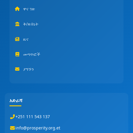
ዋና ገጽ
ቅ/ጽ/ቤት
ዜና
መጣጥፎች
ያግኙን
አድራሻ
+251 111 543 137
info@prosperity.org.et