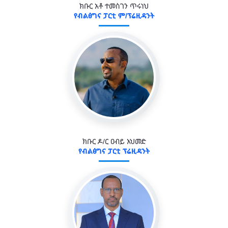
ክቡር አቶ ተመስገን ጥሩነህ
የብልፅግና ፓርቲ ም/ፕሬዚዳንት
ክቡር ዶ/ር ዐብይ አህመድ
የብልፅግና ፓርቲ ፕሬዚዳንት