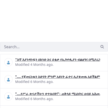
''እኛ እያንዳንዷን ሰከንድ እና ደቂቃ የኢትዮጲያን ብልፅግና በሚያረጋግጡ 
Modified 4 Months ago.
".... የጀመርነዉን እድገት ምንም አይነት ፈተና ሊያቆመዉ አይችልም"- ጠ
Modified 6 Months ago.
"....የሥራ ጽናታችሁን ቀጥሉበት!"- ጠቅላይ ሚኒስትር ዐብይ አሕመድ (ዶ
Modified 6 Months ago.