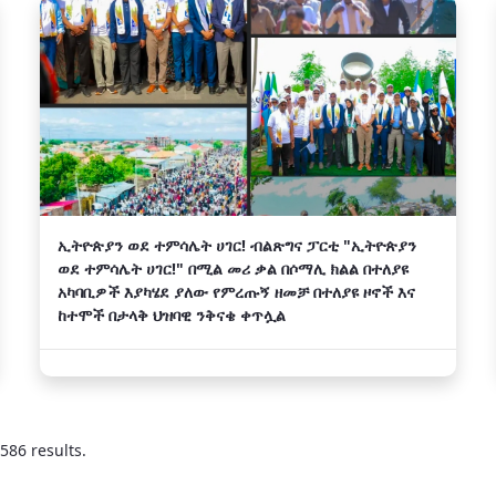
ኢትዮጵያን ወደ ተምሳሌት ሀገር! ብልጽግና ፓርቲ "ኢትዮጵያን
ወደ ተምሳሌት ሀገር!" በሚል መሪ ቃል በሶማሊ ክልል በተለያዩ
አካባቢዎች እያካሄደ ያለው የምረጡኝ ዘመቻ በተለያዩ ዞኖች እና
ከተሞች በታላቅ ህዝባዊ ንቅናቄ ቀጥሏል
586 results.