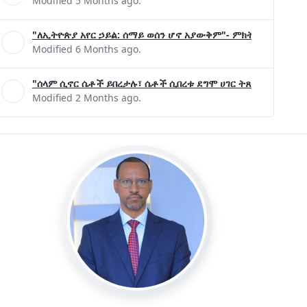
Modified 5 Months ago.
"ለኢትዮጵያ አየር ኃይል: ሰማይ ወሰን ሆኖ አያውቅም"- ምክትል ጠቅላይ ሚኒ
Modified 6 Months ago.
"ሰላም ሲኖር ሴቶች ይበረታሉ፣ ሴቶች ሲበረቱ ደግሞ ሀገር ትጸናለች"- ዶ/ር 
Modified 2 Months ago.