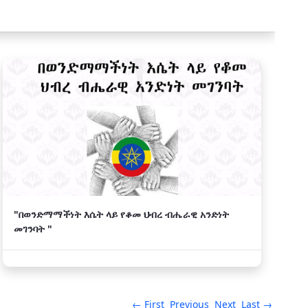
"በወንድማማችነት እሴት ላይ የቆመ ህብረ ብሔራዊ አንድነት
መገንባት "
← First
Previous
Next
Last →