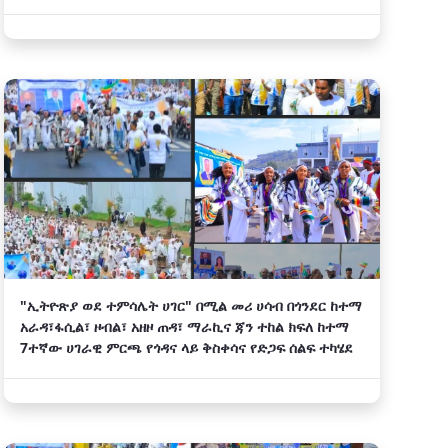
"ኢትዮጽያ ወደ ተምሳሌት ሀገር" በሚል መሪ ሀሳብ በጎንደር ከተማ
አራዳ፣ፋሲል፣ ዞብል፣ አዘዞ ጠዳ፣ ማራኪና ጃን ተከል ክፍለ ከተማ
7ተኛው ሀገራዊ ምርጫ የጎዳና ላይ ቅስቀሳና የድጋፍ ሰልፍ ተካሄደ