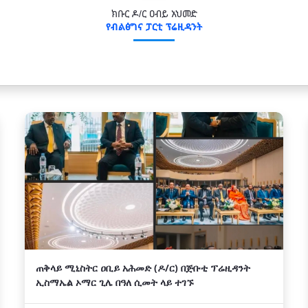
ክቡር ዶ/ር ዐብይ አህመድ
የብልፅግና ፓርቲ ፕሬዚዳንት
ጠቅላይ ሚኒስትር ዐቢይ አሕመድ (ዶ/ር) በጅቡቲ ፕሬዚዳንት
ኢስማኤል ኦማር ጊሌ በዓለ ሲመት ላይ ተገኙ