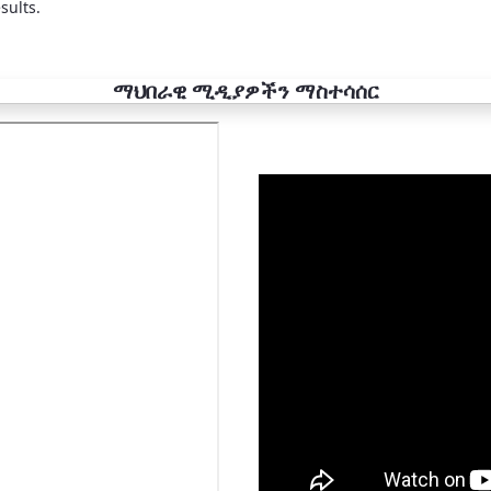
sults.
ማህበራዊ ሚዲያዎችን ማስተሳሰር