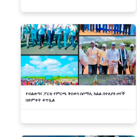
የብልጽግና ፓርቲ የምርጫ ቅስቀሳ በሶማሊ ክልል በተለያዩ ዞኖች
በድምቀት ቀጥሏል