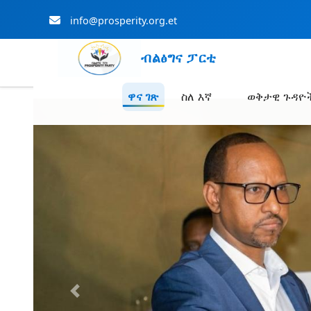
info@prosperity.org.et
ብልፅግና ፓርቲ
ዋና ገጽ
ስለ እኛ
ወቅታዊ ጉዳዮ
Skip to Main Content
Previous