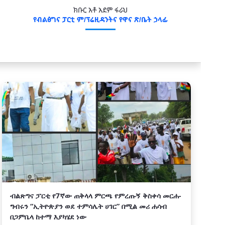
ክቡር አቶ አደም ፋራህ
የብልፅግና ፓርቲ ም/ፕሬዚዳንትና የዋና ጽ/ቤት ኃላፊ
ብልጽግና ፓርቲ የ7ኛው ጠቅላላ ምርጫ የምረጡኝ ቅስቀሳ መርሐ-
ግብሩን “ኢትዮጵያን ወደ ተምሳሌት ሀገር” በሚል መሪ ሐሳብ
በጋምቤላ ከተማ እያካሄደ ነው