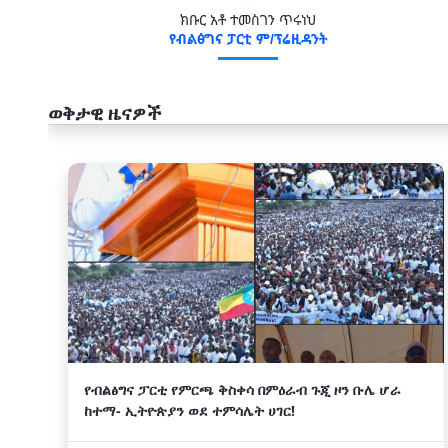
ክቡር አቶ ተመስገን ጥሩነህ
የብልፅግና ፓርቲ ም/ፕሬዚዳንት
ወቅታዊ ዜናዎች
አዲስ
የብልፅግና ፓርቲ የምርጫ ቅስቀሳ በምዕራብ ጉጂ ዞን ቡሌ ሆራ
ከተማ- ኢትዮጵያን ወደ ተምሳሌት ሀገር!