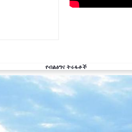
የብልፅግና ትሩፋቶች