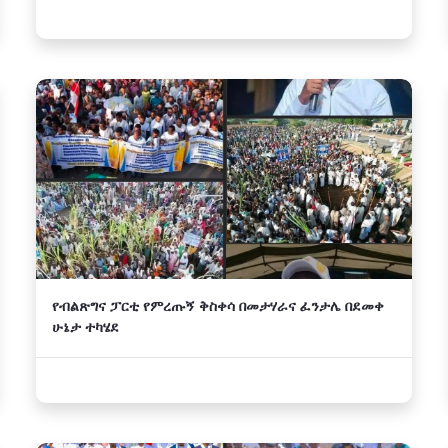
የብልጽግና ፓርቲ የምረጡኝ ቅስቀሳ በመታሃራና ፈንታሌ በደመቀ
ሁኔታ ተካሄደ