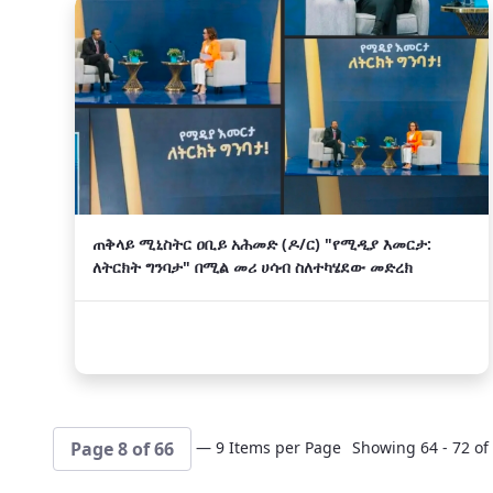
ጠቅላይ ሚኒስትር ዐቢይ አሕመድ (ዶ/ር) "የሚዲያ እመርታ:
ለትርክት ግንባታ" በሚል መሪ ሀሳብ ስለተካሄደው መድረክ
— 9 Items per Page
Showing 64 - 72 of 
Page 8 of 66