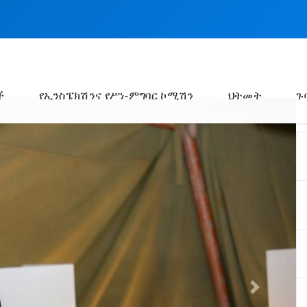
ች
የኢንስፔክሽንና የሥነ-ምግባር ኮሚሽን
ህትመት
ጉ
Next