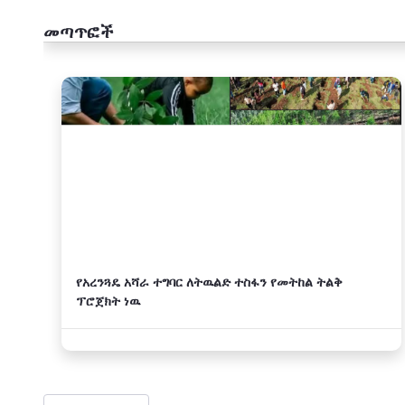
መጣጥፎች
አዲስ
የአረንጓዴ አሻራ ተግባር ለትዉልድ ተስፋን የመትከል ትልቅ
ፕሮጀክት ነዉ