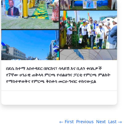
በደሴ ከተማ አስተዳደር በቦርከና፣ ሳላይሽ እና ቢለን ቀበሌዎች
የ7ኛው ሀገራዊ ጠቅላላ ምርጫ የብልፅግና ፓርቲ የምርጫ ምልክት
የማስተዋወቅና የምርጫ ቅስቀሳ መርሀ-ግብር ተከናውኗል
← First
Previous
Next
Last →