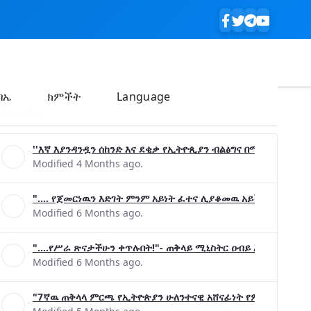
ባኤ
ክምችት
Language
''እኛ እያንዳንዷን ሰከንድ እና ደቂቃ የኢትዮጲያን ብልፅግና በሚያረጋግጡ ጉዳ
Modified 4 Months ago.
".... የጀመርነዉን እድገት ምንም አይነት ፈተና ሊያቆመዉ አይችልም"- ጠቅላ
Modified 6 Months ago.
"....የሥራ ጽናታችሁን ቀጥሉበት!"- ጠቅላይ ሚኒስትር ዐብይ አሕመድ (ዶ/ር
Modified 6 Months ago.
"7ኛዉ ጠቅላላ ምርጫ የኢትዮጵያን ሁለንተናዊ አሸናፊነት የምናረጋግጥበት እንዲ