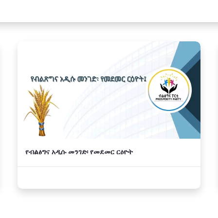
የብልፅግና አዲሱ መንገድ፡ የመደመር ርዕዮት