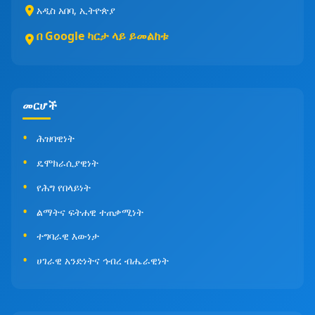
አዲስ አበባ, ኢትዮጵያ
በ Google ካርታ ላይ ይመልከቱ
መርሆች
ሕዝባዊነት
ዴሞክራሲያዊነት
የሕግ የበላይነት
ልማትና ፍትሐዊ ተጠቃሚነት
ተግባራዊ እውነታ
ሀገራዊ አንድነትና ኅብረ ብሔራዊነት