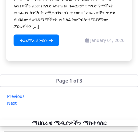
እሳቤዎችን አንድ በአንድ እየተገበሩ በመሄድም የወንድማማችነት
መንፈስን ከተኛበት የሚቀሰቅስ ፓርቲ ነው። "የብሔሮችን ጥያቄ
ያከበደው የወንድማማችነት መቅለል ነው"ብሎ የሚያምነው
ፓርቲያችን [...]
ተጨማሪ ያንብቡ
January 01, 2026
Page 1 of 3
Previous
Next
ማህበራዊ ሚዲያዎችን ማስተሳሰር