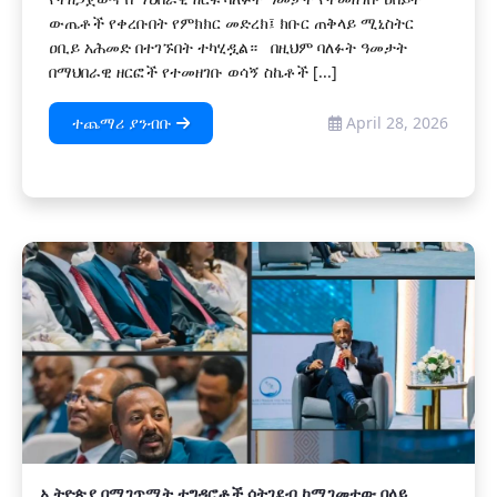
ውጤቶች የቀረቡበት የምክክር መድረክ፤ ክቡር ጠቅላይ ሚኒስትር
ዐቢይ አሕመድ በተገኙበት ተካሂዷል። ‎ በዚህም ባለፉት ዓመታት
በማህበራዊ ዘርፎች የተመዘገቡ ወሳኝ ስኬቶች [...]
ተጨማሪ ያንብቡ
April 28, 2026
ኢትዮጵያ በሚገጥሟት ተግዳሮቶች ሳትገደብ ከሚገመተው በላይ