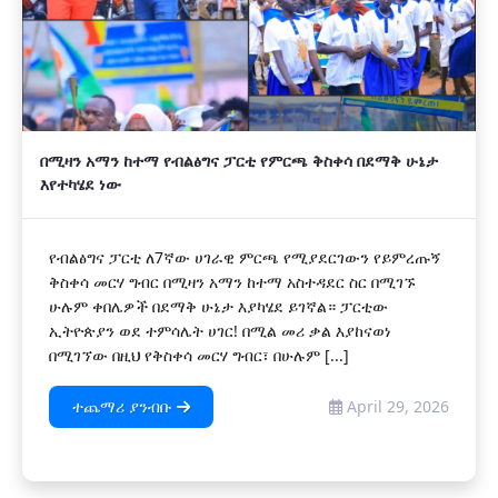
በሚዛን አማን ከተማ የብልፅግና ፓርቲ የምርጫ ቅስቀሳ በደማቅ ሁኔታ
እየተካሄደ ነው
የብልፅግና ፓርቲ ለ7ኛው ሀገራዊ ምርጫ የሚያደርገውን የይምረጡኝ
ቅስቀሳ መርሃ ግብር በሚዛን አማን ከተማ አስተዳደር ስር በሚገኙ
ሁሉም ቀበሌዎች በደማቅ ሁኔታ እያካሄደ ይገኛል። ​ፓርቲው
ኢትዮጵያን ወደ ተምሳሌት ሀገር! በሚል መሪ ቃል እያከናወነ
በሚገኘው በዚህ የቅስቀሳ መርሃ ግብር፣ በሁሉም [...]
ተጨማሪ ያንብቡ
April 29, 2026