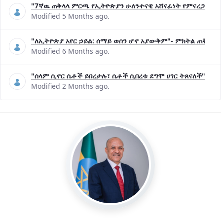
"7ኛዉ ጠቅላላ ምርጫ የኢትዮጵያን ሁለንተናዊ አሸናፊነት የምናረጋግጥበት እ
Modified 5 Months ago.
"ለኢትዮጵያ አየር ኃይል: ሰማይ ወሰን ሆኖ አያውቅም"- ምክትል ጠቅላይ 
Modified 6 Months ago.
"ሰላም ሲኖር ሴቶች ይበረታሉ፣ ሴቶች ሲበረቱ ደግሞ ሀገር ትጸናለች"- ዶ/
Modified 2 Months ago.