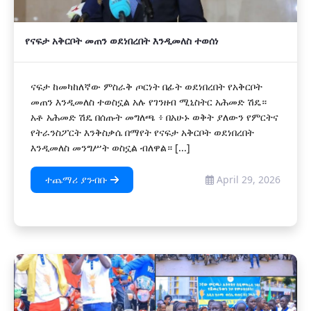
የናፍታ አቅርቦት መጠን ወደነበረበት እንዲመለስ ተወሰነ
ናፍታ ከመካከለኛው ምስራቅ ጦርነት በፊት ወደነበረበት የአቅርቦት
መጠን እንዲመለስ ተወስኗል አሉ የገንዘብ ሚኒስትር አሕመድ ሽዴ።
አቶ አሕመድ ሽዴ በሰጡት መግለጫ ፥ በአሁኑ ወቅት ያለውን የምርትና
የትራንስፖርት እንቅስቃሴ በማየት የናፍታ አቅርቦት ወደነበረበት
እንዲመለስ መንግሥት ወስኗል ብለዋል። [...]
ተጨማሪ ያንብቡ
April 29, 2026