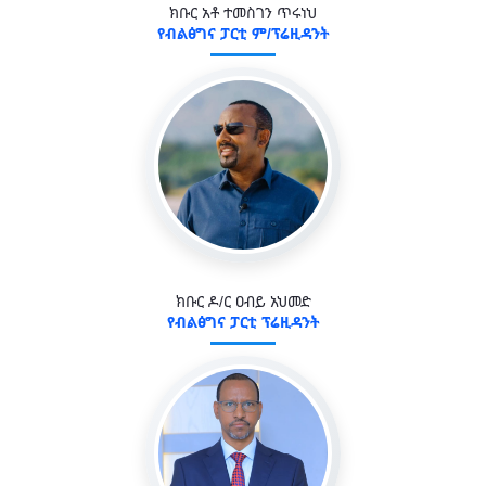
ክቡር አቶ ተመስገን ጥሩነህ
የብልፅግና ፓርቲ ም/ፕሬዚዳንት
ክቡር ዶ/ር ዐብይ አህመድ
የብልፅግና ፓርቲ ፕሬዚዳንት