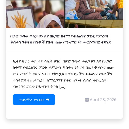
በሆሮ ጉዱሩ ወለጋ ዞን እና በአጋሮ ከተማ የብልፅግና ፓርቲ የምረጫ
ቅስቀሳ ንቅናቄ በሴቶች የቡና ጠጡ ሥነ-ሥርዓት መርሃ-ግብር ተካሄደ
ኢትዮጵያን ወደ ተምሳሌት ሀገር! በሆሮ ጉዱሩ ወለጋ ዞን እና በአጋሮ
ከተማ የብልፅግና ፓርቲ የምረጫ ቅስቀሳ ንቅናቄ በሴቶች የቡና ጠጡ
ሥነ-ሥርዓት መርሃ-ግብር ተካሂዷል። ፓርቲያችን ብልፅግና የሴቶችን
ተሳትፎና ተጠቃሚነት ለማረጋገጥ በቁርጠኝነት ሲሰራ ቆይቷል።
ብልፅግና ፓርቲ የሕዝቡን ትግል [...]
ተጨማሪ ያንብቡ
April 28, 2026