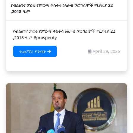
የብልፅግና ፓርቲ የምርጫ ቅስቀሳ ዕለታዊ ኘሮግራሞች ሚያዚያ 22
,2018 ዓ.ም
የብልፅግና ፓርቲ የምርጫ ቅስቀሳ ዕለታዊ ኘሮግራሞች ሚያዚያ 22
,2018 ዓ.ም #prosperity
ተጨማሪ ያንብቡ
April 29, 2026