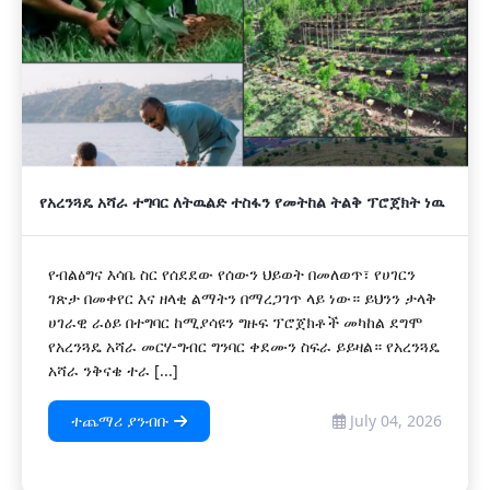
የአረንጓዴ አሻራ ተግባር ለትዉልድ ተስፋን የመትከል ትልቅ ፕሮጀክት ነዉ
የብልፅግና እሳቤ ስር የሰደደው የሰውን ህይወት በመለወጥ፣ የሀገርን
ገጽታ በመቀየር እና ዘላቂ ልማትን በማረጋገጥ ላይ ነው። ይህንን ታላቅ
ሀገራዊ ራዕይ በተግባር ከሚያሳዩን ግዙፍ ፕሮጀክቶች መካከል ደግሞ
የአረንጓዴ አሻራ መርሃ-ግብር ግንባር ቀደሙን ስፍራ ይይዛል። የአረንጓዴ
አሻራ ንቅናቄ ተራ [...]
ተጨማሪ ያንብቡ
July 04, 2026