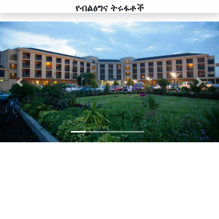
የብልፅግና ትሩፋቶች
Previous
Next