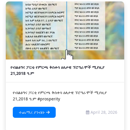
የብልፅግና ፓርቲ የምርጫ ቅስቀሳ ዕለታዊ ኘሮግራሞች ሚያዚያ
21,2018 ዓ.ም
የብልፅግና ፓርቲ የምርጫ ቅስቀሳ ዕለታዊ ኘሮግራሞች ሚያዚያ
21,2018 ዓ.ም #prosperity
ተጨማሪ ያንብቡ
April 28, 2026