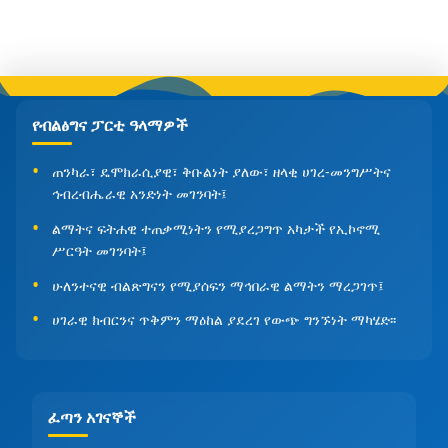
የብልፅግና ፓርቲ ዓላማዎች
ጠንካራ፣ ዴሞክራሲያዊ፣ ቅቡልነት ያለው፣ ዘላቂ ሀገረ-መንግሥትና
ኅብረብሔራዊ አንድነት መገንባት፤
ልማትና ፍትሐዊ ተጠቃሚነትን የሚያረጋግጥ አካታች የኢኮኖሚ
ሥርዓት መገንባት፤
ሁለንተናዊ ብልጽግናን የሚያሰፍን ማኅበራዊ ልማትን ማረጋገጥ፤
ሀገራዊ ክብርንና ጥቅምን ማዕከል ያደረገ የውጭ ግንኙነት ማካሄድ፡፡
ፈጣን አገናኞች