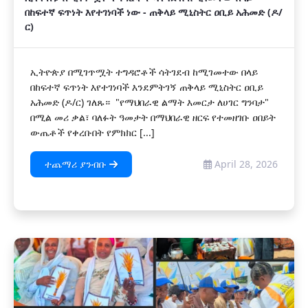
በከፍተኛ ፍጥነት እየተገነባች ነው - ጠቅላይ ሚኒስትር ዐቢይ አሕመድ (ዶ/
ር)
ኢትዮጵያ በሚገጥሟት ተግዳሮቶች ሳትገደብ ከሚገመተው በላይ
በከፍተኛ ፍጥነት እየተገነባች እንደምትገኝ ጠቅላይ ሚኒስትር ዐቢይ
አሕመድ (ዶ/ር) ገለጹ። "የማህበራዊ ልማት እመርታ ለሀገር ግንባታ"
በሚል መሪ ቃል፣ ባለፉት ዓመታት በማህበራዊ ዘርፍ የተመዘገቡ ዐበይት
ውጤቶች የቀረቡበት የምክክር [...]
ተጨማሪ ያንብቡ
April 28, 2026