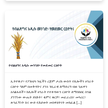
የብልፅግና አዲሱ መንገድ፡ የመደመር ርዕዮት
ኢትዮጵያ፥ የፖለቲካ ጉዟችን ረጅም ታሪክ ውስጥ የሌሎችን ሀገራት
ርዕዮተ ዓለም በመቅዳትና ያንኑ ገቢራዊ ለማድረግ ብዙ ጊዜዋን
አሳልፋለች። ከሌሎች ሀገራት የተቀዳውን ርዕዮት ለማስከበር ስንል
ያገኘነው ውጤት ድህነት፣ ቂምና ቁርሾ፣ መፈራረስ፣ መካረር፣
ጽንፈኝነት እና ውድ የሕይወት መስዋዕትነት መክፈል [...]