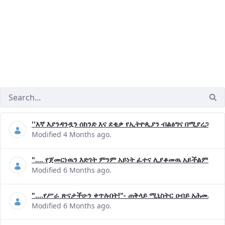
''እኛ እያንዳንዷን ሰከንድ እና ደቂቃ የኢትዮጲያን ብልፅግና በሚያረጋግጡ 
Modified 4 Months ago.
".... የጀመርነዉን እድገት ምንም አይነት ፈተና ሊያቆመዉ አይችልም"- ጠ
Modified 6 Months ago.
"....የሥራ ጽናታችሁን ቀጥሉበት!"- ጠቅላይ ሚኒስትር ዐብይ አሕመድ (ዶ
Modified 6 Months ago.