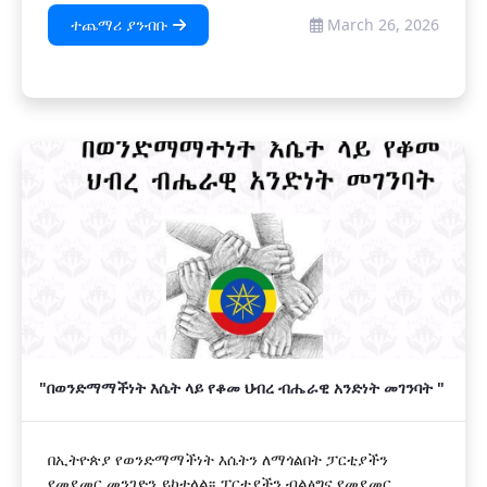
ተጨማሪ ያንብቡ
March 26, 2026
"በወንድማማችነት እሴት ላይ የቆመ ህብረ ብሔራዊ አንድነት መገንባት "
በኢትዮጵያ የወንድማማችነት እሴትን ለማጎልበት ፓርቲያችን
የመደመር መንገድን ይከተላል፡፡ ፓርቲያችን ብልፅግና የመደመር