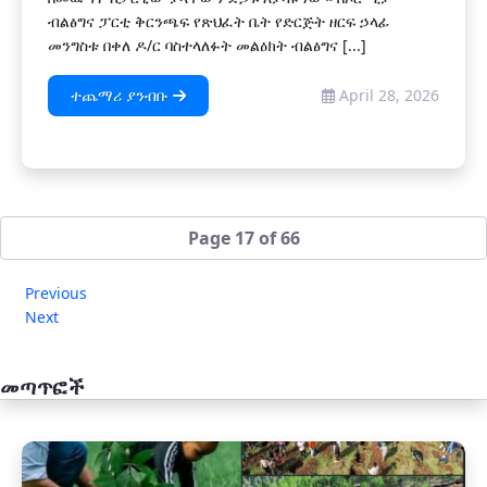
ብልፅግና ፓርቲ ቅርንጫፍ የጽህፈት ቤት የድርጅት ዘርፍ ኃላፊ
መንግስቱ በቀለ ዶ/ር ባስተላለፉት መልዕክት ብልፅግና [...]
ተጨማሪ ያንብቡ
April 28, 2026
Page 17 of 66
Previous
Next
መጣጥፎች
አዲስ