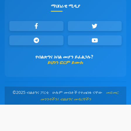
ማህበራዊ ሚዲያ
የብልጽግና አባል መሆን ይፈልጋሉ?
ይህንን ፎርም ይሙሉ
©2025 ብልፅግና ፓርቲ ሁሉም መብቶች የተጠበቁ ናቸው
መደመር
መንገዳችን፤ ብልፅግና መዳረሻችን