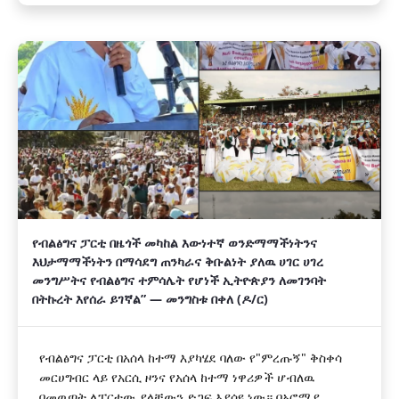
የብልፅግና ፓርቲ በዜጎች መካከል እውነተኛ ወንድማማችነትንና
እህታማማችነትን በማሳደግ ጠንካራና ቅቡልነት ያለዉ ሀገር ሀገረ
መንግሥትና የብልፅግና ተምሳሌት የሆነች ኢትዮጵያን ለመገንባት
በትኩረት እየሰራ ይገኛል” — መንግስቱ በቀለ (ዶ/ር)
የብልፅግና ፓርቲ በአሰላ ከተማ እያካሄደ ባለው የ"ምረጡኝ" ቅስቀሳ
መርሀግብር ላይ የአርሲ ዞንና የአሰላ ከተማ ነዋሪዎች ሆብለዉ
በመዉጣት ለፓርቲው ያላቸውን ድጋፍ እያሳዩ ነው። በኦሮሚያ