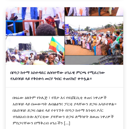
በቦንጋ ከተማ አስተዳደር ለሰባተኛው ሀገራዊ ምርጫ የሚደረገው
የአደባባይ ላይ የቅስቀሳ መርሃ ግብር ተጠናክሮ ቀጥሏል።
በዛሬው ዕለትም የኮሌጅ ፣ የሸታ እና የዩኒቨርሲቲ ቀጠና ነዋሪዎች
አደባባይ ላይ በመውጣት ለብልፅግና ፓርቲ ያላቸውን ድጋፍ አሳይተዋል።
በአደባባይ ድጋፍ ሰልፍ ላይ የተገኙት የቦንጋ ከተማ ከንቲባ ዶ/ር
ተክለአብ ቡሎ ለፓርቲው ያላቸውን ድጋፍ ለማሳየት ለወጡ ነዋሪዎች
ምስጋናቸውን በማቅረብ ሀገራችን [...]