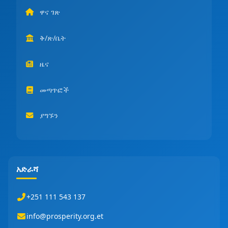
ዋና ገጽ
ቅ/ጽ/ቤት
ዜና
መጣጥፎች
ያግኙን
አድራሻ
+251 111 543 137
info@prosperity.org.et