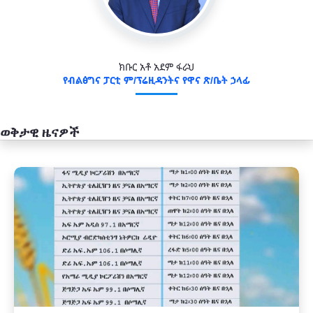
ክቡር አቶ አደም ፋራህ
የብልፅግና ፓርቲ ም/ፕሬዚዳንትና የዋና ጽ/ቤት ኃላፊ
ወቅታዊ ዜናዎች
አዲስ