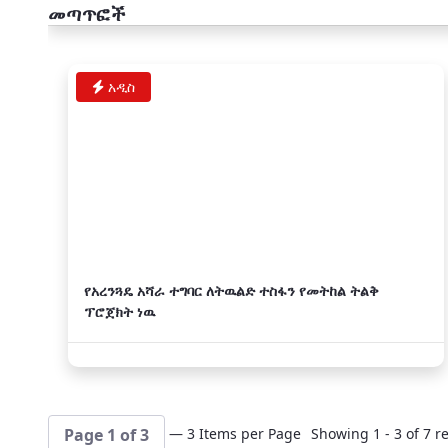
መጣጥፎች
አዲስ
የአረንጓዴ አሻራ ተግባር ለትዉልድ ተስፋን የመትከል ትልቅ
ፕሮጀክት ነዉ
— 3 Items per Page
Showing 1 - 3 of 7 re
Page 1 of 3