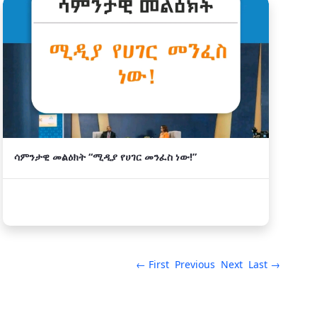
ሳምንታዊ መልዕክት “ሚዲያ የሀገር መንፈስ ነው!”
← First
Previous
Next
Last →