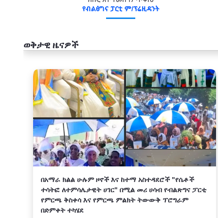
የብልፅግና ፓርቲ ም/ፕሬዚዳንት
ወቅታዊ ዜናዎች
አዲስ
በአማራ ክልል ሁሉም ዞኖች እና ከተማ አስተዳደሮች "የሴቶች
ተሳትፎ ለተምሳሌታዊት ሀገር" በሚል መሪ ሀሳብ የብልጽግና ፓርቲ
የምርጫ ቅስቀሳ እና የምርጫ ምልክት ትውውቅ ፕሮግራም
በድምቀት ተካሄደ