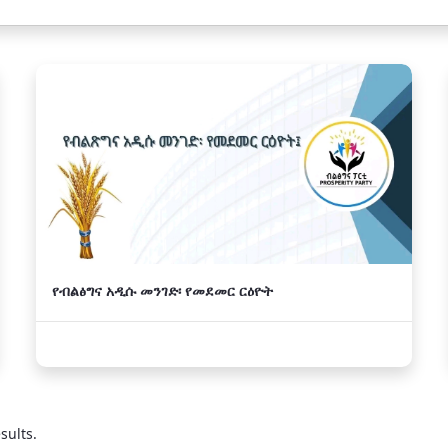
የብልፅግና አዲሱ መንገድ፡ የመደመር ርዕዮት
sults.