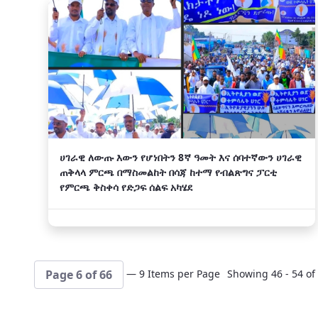
ሀገራዊ ለውጡ እውን የሆነበትን 8ኛ ዓመት እና ሰባተኛውን ሀገራዊ
ጠቅላላ ምርጫ በማስመልከት በሳጃ ከተማ የብልጽግና ፓርቲ
የምርጫ ቅስቀሳ የድጋፍ ሰልፍ አካሄደ
— 9 Items per Page
Showing 46 - 54 of 
Page 6 of 66