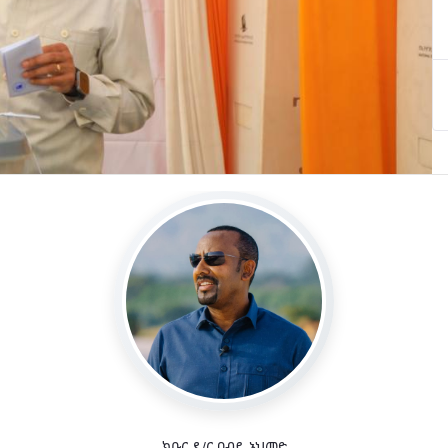
ክቡር ዶ/ር ዐብይ አህመድ