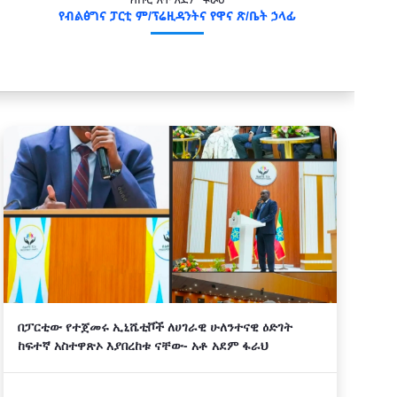
የብልፅግና ፓርቲ ም/ፕሬዚዳንትና የዋና ጽ/ቤት ኃላፊ
በፓርቲው የተጀመሩ ኢኒሼቲቮች ለሀገራዊ ሁለንተናዊ ዕድገት
ከፍተኛ አስተዋጽኦ እያበረከቱ ናቸው- አቶ አደም ፋራህ