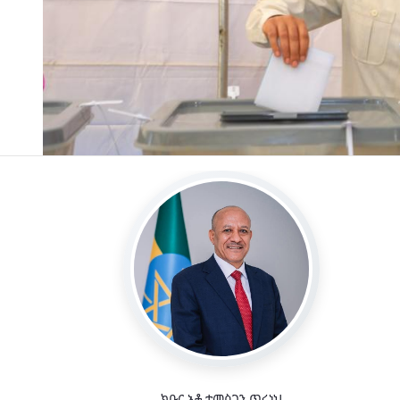
ክቡር አቶ ተመስገን ጥሩነህ