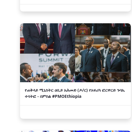
የጠቅላይ ሚኒስትር ዐቢይ አሕመድ (ዶ/ር) የአፍሪካ ፎርዋርድ ጉባኤ
ተሳትፎ - በምስል #PMOEthiopia