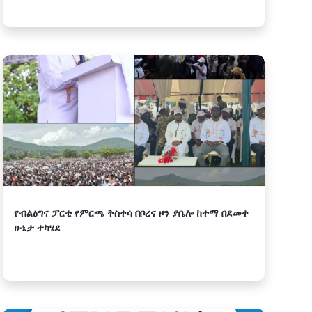
የብልፅግና ፓርቲ የምርጫ ቅስቀሳ በቦረና ዞን ያቤሎ ከተማ በደመቀ
ሁኔታ ተካሄደ