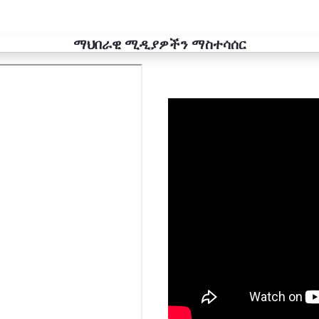
ማህበራዊ ሚዲያዎችን ማስተሳሰር