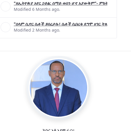
"ለኢትዮጵያ አየር ኃይል: ሰማይ ወሰን ሆኖ አያውቅም"- ምክትል ጠቅላይ ሚኒ
Modified 6 Months ago.
"ሰላም ሲኖር ሴቶች ይበረታሉ፣ ሴቶች ሲበረቱ ደግሞ ሀገር ትጸናለች"- ዶ/ር 
Modified 2 Months ago.
ክቡር አቶ አደም ፋራህ