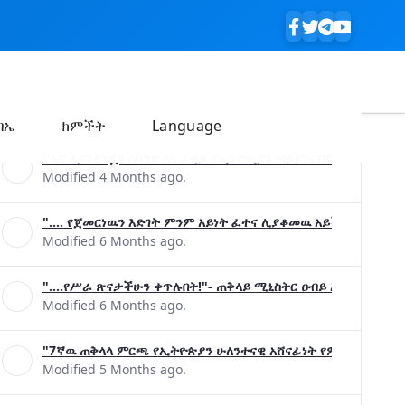
ባኤ
ክምችት
Language
''እኛ እያንዳንዷን ሰከንድ እና ደቂቃ የኢትዮጲያን ብልፅግና በሚያረጋግጡ ጉዳ
Modified 4 Months ago.
".... የጀመርነዉን እድገት ምንም አይነት ፈተና ሊያቆመዉ አይችልም"- ጠቅላ
Modified 6 Months ago.
"....የሥራ ጽናታችሁን ቀጥሉበት!"- ጠቅላይ ሚኒስትር ዐብይ አሕመድ (ዶ/ር
Modified 6 Months ago.
"7ኛዉ ጠቅላላ ምርጫ የኢትዮጵያን ሁለንተናዊ አሸናፊነት የምናረጋግጥበት እንዲ
Modified 5 Months ago.