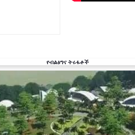
የብልፅግና ትሩፋቶች