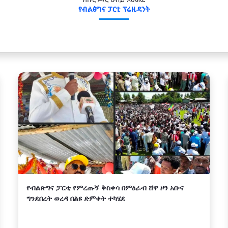
የብልፅግና ፓርቲ ፕሬዚዳንት
የብልጽግና ፓርቲ የምረጡኝ ቅስቀሳ በምዕራብ ሸዋ ዞን አቡና
ግንደበረት ወረዳ በልዩ ድምቀት ተካሄደ