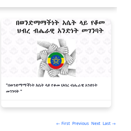
"በወንድማማችነት እሴት ላይ የቆመ ህብረ ብሔራዊ አንድነት
መገንባት "
← First
Previous
Next
Last →