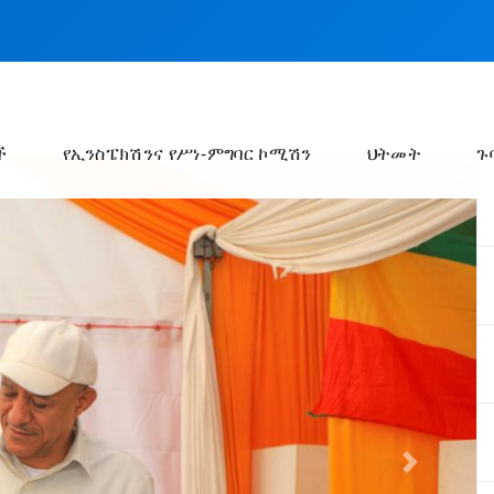
ች
የኢንስፔክሽንና የሥነ-ምግባር ኮሚሽን
ህትመት
ጉ
Next