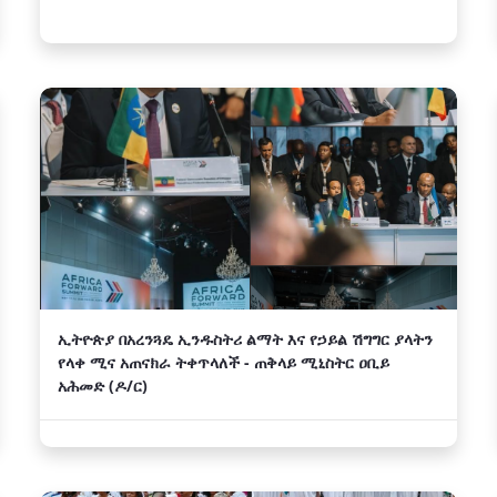
ኢትዮጵያ በአረንጓዴ ኢንዱስትሪ ልማት እና የኃይል ሽግግር ያላትን
የላቀ ሚና አጠናክራ ትቀጥላለች - ጠቅላይ ሚኒስትር ዐቢይ
አሕመድ (ዶ/ር)