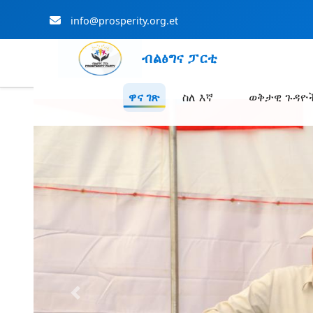
info@prosperity.org.et
ብልፅግና ፓርቲ
ዋና ገጽ
ስለ እኛ
ወቅታዊ ጉዳዮ
Skip to Main Content
Previous