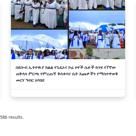
በደቡብ ኢትዮጵያ ክልል የጌዴኦና ኮሬ ዞኖች ሴቶች ክንፍ የ7ኛው
ጠቅላላ ምርጫ የምረጡኝ ቅስቀሳና ሴት እጩዎችን የማስተዋወቅ
መርሃ ግብር አካሄደ
586 results.