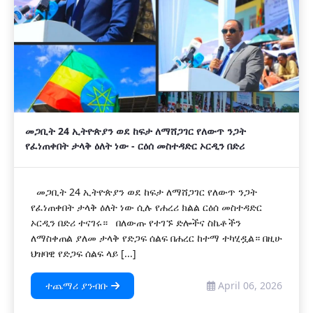
መጋቢት 24 ኢትዮጵያን ወደ ከፍታ ለማሸጋገር የለውጥ ንጋት
የፈነጠቀበት ታላቅ ዕለት ነው - ርዕሰ መስተዳድር ኦርዲን በድሪ
መጋቢት 24 ኢትዮጵያን ወደ ከፍታ ለማሸጋገር የለውጥ ንጋት
የፈነጠቀበት ታላቅ ዕለት ነው ሲሉ የሐረሪ ክልል ርዕሰ መስተዳድር
ኦርዲን በድሪ ተናገሩ። በለውጡ የተገኙ ድሎችና ስኬቶችን
ለማስቀጠል ያለመ ታላቅ የድጋፍ ሰልፍ በሐረር ከተማ ተካሂዷል። በዚሁ
ህዝባዊ የድጋፍ ሰልፍ ላይ [...]
ተጨማሪ ያንብቡ
April 06, 2026