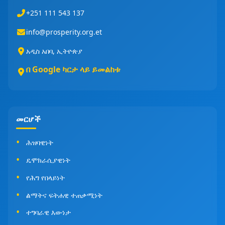
+251 111 543 137
info@prosperity.org.et
አዲስ አበባ, ኢትዮጵያ
በ Google ካርታ ላይ ይመልከቱ
መርሆች
ሕዝባዊነት
ዴሞክራሲያዊነት
የሕግ የበላይነት
ልማትና ፍትሐዊ ተጠቃሚነት
ተግባራዊ እውነታ