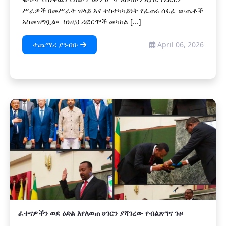
ሥራዎች በመሥራት ዝላይ እና ተስተካካይነት የፈጠሩ ሰፋፊ ውጤቶች
አስመዝግቧል፡፡ ከነዚህ ሪፎርሞች መካከል [...]
ተጨማሪ ያንብቡ
April 06, 2026
ፈተናዎችን ወደ ዕድል እየለወጠ ሀገርን ያሻገረው የብልጽግና ጉዞ