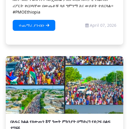
ሪፖርት ቀርቦላቸው በውጤቶቹ ላይ ግምገማ እና ውይይት ተደርጓል።
#PMOEthiopia
ተጨማሪ ያንብቡ
April 07, 2026
በአፋር ክልል የለውጡን 8ኛ ዓመት ምክንያት በማድረግ የድጋፍ ሰልፍ
ተካሄደ