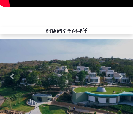
የብልፅግና ትሩፋቶች
Previous
Next