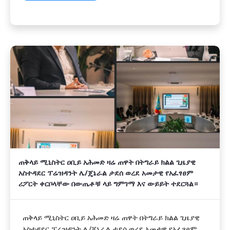
ጠቅላይ ሚኒስትር ዐቢይ አሕመድ ዛሬ ጠዋት በትግራይ ክልል ጊዜያዊ
አስተዳደር ፕሬዝዳንት ሌ/ጄኔራል ታደሰ ወረደ አመታዊ የአፈፃፀም
ሪፖርት ቀርቦላቸው በውጤቶቹ ላይ ግምገማ እና ውይይት ተደርጓል።
ጠቅላይ ሚኒስትር ዐቢይ አሕመድ ዛሬ ጠዋት በትግራይ ክልል ጊዜያዊ
አስተዳደር ፕሬዝዳንት ሌ/ጄኔራል ታደሰ ወረደ አመታዊ የአፈፃፀም