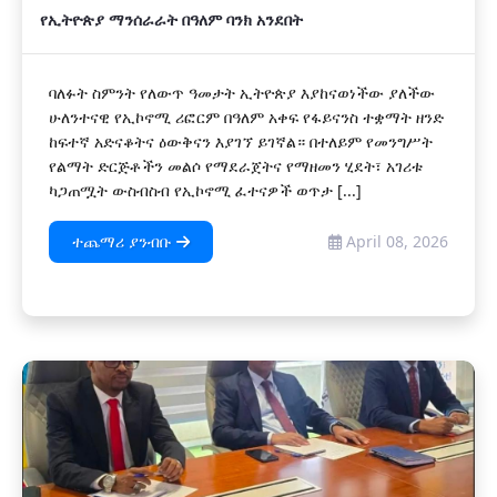
የኢትዮጵያ ማንሰራራት በዓለም ባንክ አንደበት
ባለፉት ስምንት የለውጥ ዓመታት ኢትዮጵያ እያከናወነችው ያለችው
ሁለንተናዊ የኢኮኖሚ ሪፎርም በዓለም አቀፍ የፋይናንስ ተቋማት ዘንድ
ከፍተኛ አድናቆትና ዕውቅናን እያገኘ ይገኛል። በተለይም የመንግሥት
የልማት ድርጅቶችን መልሶ የማደራጀትና የማዘመን ሂደት፣ አገሪቱ
ካጋጠሟት ውስብስብ የኢኮኖሚ ፈተናዎች ወጥታ [...]
ተጨማሪ ያንብቡ
April 08, 2026