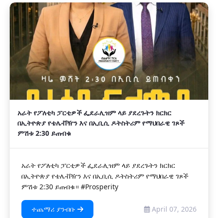
አራት የፖለቲካ ፓርቲዎች ፌደራሊዝም ላይ ያደረጉትን ክርክር
በኢትዮጵያ የቴሌቭዥን እና በኢቢሲ ዶትስትሪም የማህበራዊ ገጾች
ምሽቱ 2:30 ይጠብቁ
አራት የፖለቲካ ፓርቲዎች ፌደራሊዝም ላይ ያደረጉትን ክርክር
በኢትዮጵያ የቴሌቭዥን እና በኢቢሲ ዶትስትሪም የማህበራዊ ገጾች
ምሽቱ 2:30 ይጠብቁ። #Prosperity
ተጨማሪ ያንብቡ
April 07, 2026