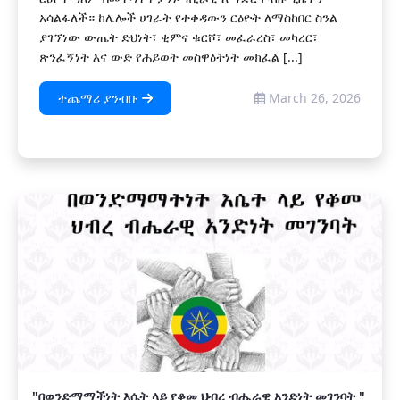
አሳልፋለች። ከሌሎች ሀገራት የተቀዳውን ርዕዮት ለማስከበር ስንል
ያገኘነው ውጤት ድህነት፣ ቂምና ቁርሾ፣ መፈራረስ፣ መካረር፣
ጽንፈኝነት እና ውድ የሕይወት መስዋዕትነት መክፈል [...]
ተጨማሪ ያንብቡ
March 26, 2026
"በወንድማማችነት እሴት ላይ የቆመ ህብረ ብሔራዊ አንድነት መገንባት "