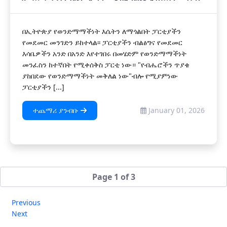
በኢትዮጵያ የወንድማማችነት እሴትን ለማጎልበት ፓርቲያችን
የመደመር መንገድን ይከተላል፡፡ ፓርቲያችን ብልፅግና የመደመር
እሳቤዎችን አንድ በአንድ እየተገበሩ በመሄድም የወንድማማችነት
መንፈስን ከተኛበት የሚቀሰቅስ ፓርቲ ነው። "የብሔሮችን ጥያቄ
ያከበደው የወንድማማችነት መቅለል ነው"ብሎ የሚያምነው
ፓርቲያችን [...]
ተጨማሪ ያንብቡ
January 01, 2026
Page 1 of 3
Previous
Next