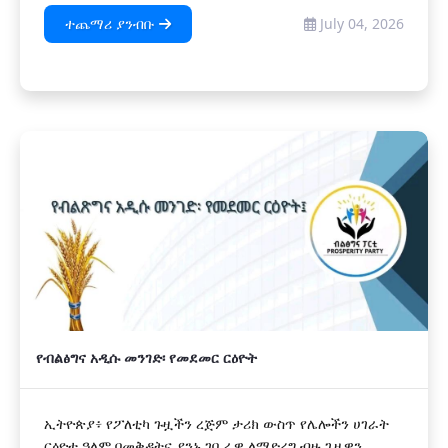
ተጨማሪ ያንብቡ
July 04, 2026
የብልፅግና አዲሱ መንገድ፡ የመደመር ርዕዮት
ኢትዮጵያ፥ የፖለቲካ ጉዟችን ረጅም ታሪክ ውስጥ የሌሎችን ሀገራት
ርዕዮተ ዓለም በመቅዳትና ያንኑ ገቢራዊ ለማድረግ ብዙ ጊዜዋን