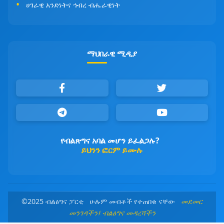
ሀገራዊ አንድነትና ኅብረ ብሔራዊነት
ማህበራዊ ሚዲያ
የብልጽግና አባል መሆን ይፈልጋሉ?
ይህንን ፎርም ይሙሉ
©2025 ብልፅግና ፓርቲ ሁሉም መብቶች የተጠበቁ ናቸው
መደመር
መንገዳችን፤ ብልፅግና መዳረሻችን