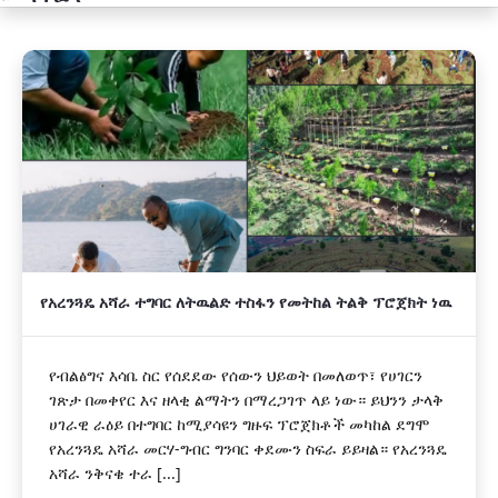
አዲስ
የአረንጓዴ አሻራ ተግባር ለትዉልድ ተስፋን የመትከል ትልቅ ፕሮጀክት ነዉ
የብልፅግና እሳቤ ስር የሰደደው የሰውን ህይወት በመለወጥ፣ የሀገርን
ገጽታ በመቀየር እና ዘላቂ ልማትን በማረጋገጥ ላይ ነው። ይህንን ታላቅ
ሀገራዊ ራዕይ በተግባር ከሚያሳዩን ግዙፍ ፕሮጀክቶች መካከል ደግሞ
የአረንጓዴ አሻራ መርሃ-ግብር ግንባር ቀደሙን ስፍራ ይይዛል። የአረንጓዴ
አሻራ ንቅናቄ ተራ [...]