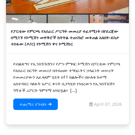
የፓርቲው የምርጫ የአሰራር ሥርዓት መመሪያ ተፈፃሚነት በየደረጃው
በሚገኙ የኮሚሽን መዋቅሮች ክትትል ተጠናክሮ መቀጠል አለበት-ደስታ
ተስፋው (ዶ/ር) የኮሚሽን ዋና ኮሚሽነር
የብልጽግና የኢንስፔክሽንና የሥነ-ምግባር ኮሚሽን በፓርቲው የምርጫ
የአሰራር ስርዓት መመሪያ በተሰጠው ተግባራትና ኃላፊነት መሠረት
የመመሪያውን አፈጻጸም ሂደት በ11 ክልሎችና በሁለቱ ከተማ
አስተዳደር ባለፉት አሥር ቀናት ሲያካሂድ የነበረውን የኢንስፔክሽን
ግኝቶች ሪፖርት ግምገማ አካሂዷል፡፡ [...]
ተጨማሪ ያንብቡ
April 07, 2026