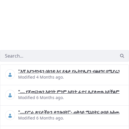
''እኛ እያንዳንዷን ሰከንድ እና ደቂቃ የኢትዮጲያን ብልፅግና በሚያረጋግጡ 
Modified 4 Months ago.
".... የጀመርነዉን እድገት ምንም አይነት ፈተና ሊያቆመዉ አይችልም"- ጠ
Modified 6 Months ago.
"....የሥራ ጽናታችሁን ቀጥሉበት!"- ጠቅላይ ሚኒስትር ዐብይ አሕመድ (ዶ
Modified 6 Months ago.