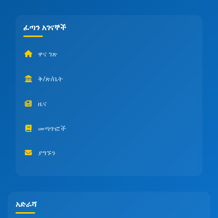
ፈጣን አገናኞች
ዋና ገጽ
ቅ/ጽ/ቤት
ዜና
መጣጥፎች
ያግኙን
አድራሻ