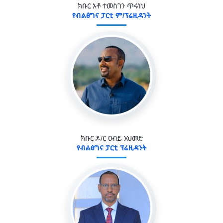
ክቡር አቶ ተመስገን ጥሩነህ
የብልፅግና ፓርቲ ም/ፕሬዚዳንት
ክቡር ዶ/ር ዐብይ አህመድ
የብልፅግና ፓርቲ ፕሬዚዳንት