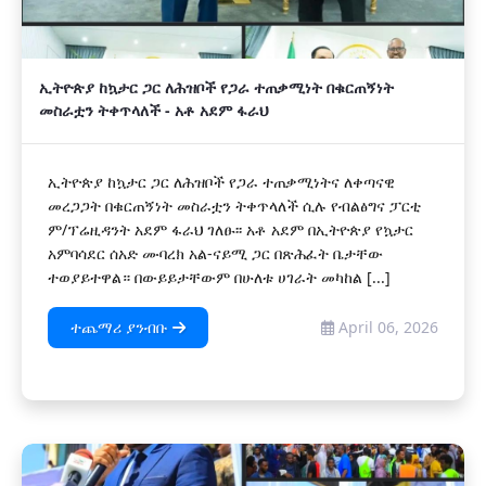
ኢትዮጵያ ከኳታር ጋር ለሕዝቦች የጋራ ተጠቃሚነት በቁርጠኝነት
መስራቷን ትቀጥላለች - አቶ አደም ፋራህ
ኢትዮጵያ ከኳታር ጋር ለሕዝቦች የጋራ ተጠቃሚነትና ለቀጣናዊ
መረጋጋት በቁርጠኝነት መስራቷን ትቀጥላለች ሲሉ የብልፅግና ፓርቲ
ም/ፕሬዚዳንት አደም ፋራህ ገለፁ፡፡ አቶ አደም በኢትዮጵያ የኳታር
አምባሳደር ሰአድ ሙባረክ አል-ናይሚ ጋር በጽሕፈት ቤታቸው
ተወያይተዋል። በውይይታቸውም በሁለቱ ሀገራት መካከል [...]
ተጨማሪ ያንብቡ
April 06, 2026