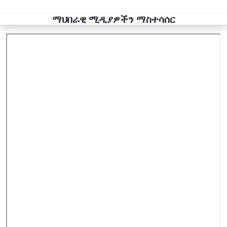
ማህበራዊ ሚዲያዎችን ማስተሳሰር