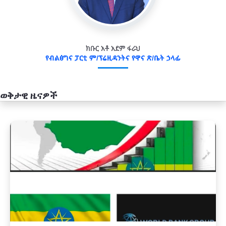
ክቡር አቶ አደም ፋራህ
የብልፅግና ፓርቲ ም/ፕሬዚዳንትና የዋና ጽ/ቤት ኃላፊ
ወቅታዊ ዜናዎች
አዲስ