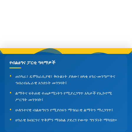
የብልፅግና ፓርቲ ዓላማዎች
ጠንካራ፣ ዴሞክራሲያዊ፣ ቅቡልነት ያለው፣ ዘላቂ ሀገረ-መንግሥትና
ኅብረብሔራዊ አንድነት መገንባት፤
ልማትና ፍትሐዊ ተጠቃሚነትን የሚያረጋግጥ አካታች የኢኮኖሚ
ሥርዓት መገንባት፤
ሁለንተናዊ ብልጽግናን የሚያሰፍን ማኅበራዊ ልማትን ማረጋገጥ፤
ሀገራዊ ክብርንና ጥቅምን ማዕከል ያደረገ የውጭ ግንኙነት ማካሄድ፡፡