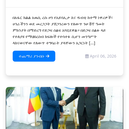
በአፋር ክልል አዉሲ ረሱ ዞን የአይሳኢታ እና ዱብቲ ከተማ ነዋሪዎች፣
ሀገራችንን ወደ መረጋጋት ያሸጋገረውን የለውጥ ጉዞ 8ኛ ዓመት
ምክንያት በማድረግ የድጋፍ ሰልፍ አካሂደዋል። በድጋፍ ሰልፉ ላይ
የተለያዩ የማህበረሰብ ክፍሎች የተሳተፉ ሲሆን መንግሥት
ላከናወናቸው የለውጥ ተግባራት ያላቸውን አጋርነት [...]
ተጨማሪ ያንብቡ
April 06, 2026