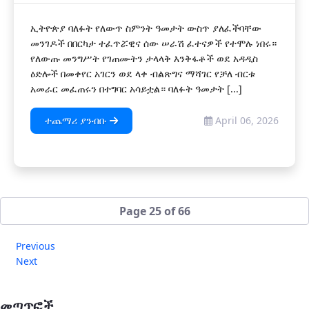
ኢትዮጵያ ባለፉት የለውጥ ስምንት ዓመታት ውስጥ ያለፈችባቸው
መንገዶች በበርካታ ተፈጥሯዊና ሰው ሠራሽ ፈተናዎች የተሞሉ ነበሩ።
የለውጡ መንግሥት የገጠሙትን ታላላቅ እንቅፋቶች ወደ አዳዲስ
ዕድሎች በመቀየር አገርን ወደ ላቀ ብልጽግና ማሻገር የቻለ ብርቱ
አመራር መፈጠሩን በተግባር አሳይቷል። ባለፉት ዓመታት [...]
ተጨማሪ ያንብቡ
April 06, 2026
Page 25 of 66
Previous
Next
መጣጥፎች