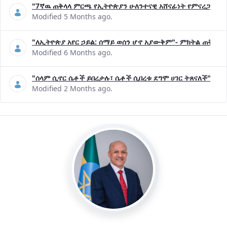
"7ኛዉ ጠቅላላ ምርጫ የኢትዮጵያን ሁለንተናዊ አሸናፊነት የምናረጋግጥበት እ
Modified 5 Months ago.
"ለኢትዮጵያ አየር ኃይል: ሰማይ ወሰን ሆኖ አያውቅም"- ምክትል ጠቅላይ 
Modified 6 Months ago.
"ሰላም ሲኖር ሴቶች ይበረታሉ፣ ሴቶች ሲበረቱ ደግሞ ሀገር ትጸናለች"- ዶ/
Modified 2 Months ago.