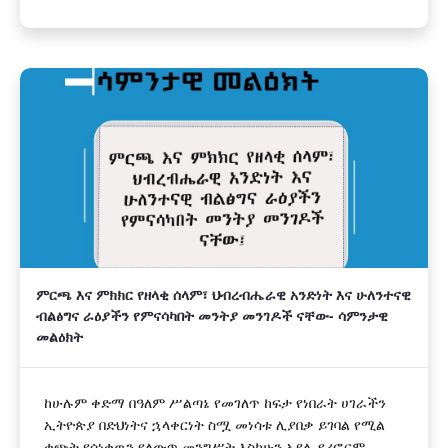
ምርጫ እና ምክክር የዘላቂ ሰላም፣ ህብረብሔራዊ አንድነት እና ሁለንተናዊ
ብልፅግና ራዕያችን የምናሳካበት መንትያ መንገዶች ናቸው- ሳምንታዊ
መልዕክት
ከሁሉም ቀድማ በዓለም ሥልጣኔ የመገለጥ ከፍታ የነበራት ሀገራችን
ኢትዮጵያ በድህነትና ኋላቀርነት ስሟ መነሳቱ ሊያበቃ ይገባል የሚል
ቁጭት የሰነቀዉን የለውጥ መንግሥት እስካሁን አያሌ የሪፎርም