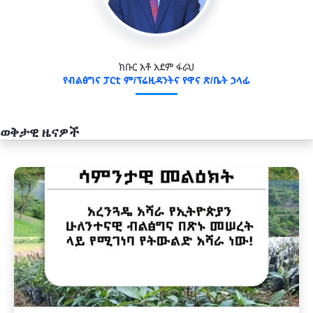
ክቡር አቶ አደም ፋራህ
የብልፅግና ፓርቲ ም/ፕሬዚዳንትና የዋና ጽ/ቤት ኃላፊ
ወቅታዊ ዜናዎች
አዲስ