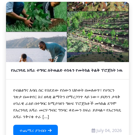
አዲስ
የአረንጓዴ አሻራ ተግባር ለትዉልድ ተስፋን የመትከል ትልቅ ፕሮጀክት ነዉ
የብልፅግና እሳቤ ስር የሰደደው የሰውን ህይወት በመለወጥ፣ የሀገርን
ገጽታ በመቀየር እና ዘላቂ ልማትን በማረጋገጥ ላይ ነው። ይህንን ታላቅ
ሀገራዊ ራዕይ በተግባር ከሚያሳዩን ግዙፍ ፕሮጀክቶች መካከል ደግሞ
የአረንጓዴ አሻራ መርሃ-ግብር ግንባር ቀደሙን ስፍራ ይይዛል። የአረንጓዴ
አሻራ ንቅናቄ ተራ [...]
ተጨማሪ ያንብቡ
July 04, 2026