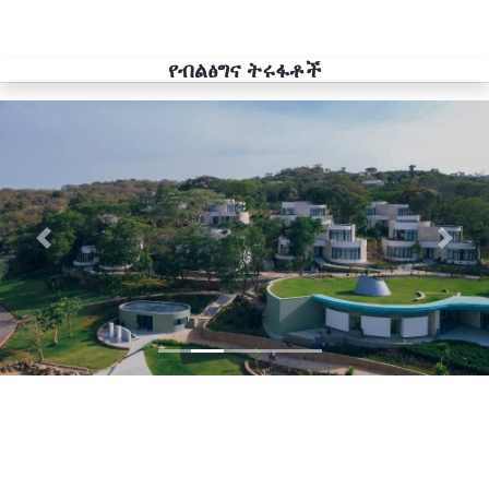
የብልፅግና ትሩፋቶች
Previous
Next