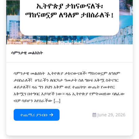
ሳምንታዊ መልእክት
ሳምንታዊ መልዕክት ኢትዮጵያ ታከናውናለች፡ ማከናወኗም ለዓለም
ታበስራለች! ሀገራችን ለበርካታ ዓመታት ስለ ግዙፍ አቅሟ ስትናገር
ቆይታለች፤ ዛሬ ግን ይህን አቅም ወደ ተጨባጭ ውጤት የመቀየር
አቅሟን በተግባር እያሳየች ነው። ዛሬ ኢትዮጵያ የምትመዘነው ባለፈው
ብቻ ሳይሆን እየሰራችው [...]
ተጨማሪ ያንብቡ
June 29, 2026