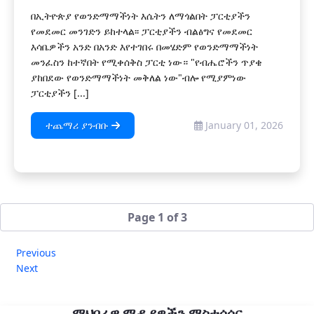
በኢትዮጵያ የወንድማማችነት እሴትን ለማጎልበት ፓርቲያችን
የመደመር መንገድን ይከተላል፡፡ ፓርቲያችን ብልፅግና የመደመር
እሳቤዎችን አንድ በአንድ እየተገበሩ በመሄድም የወንድማማችነት
መንፈስን ከተኛበት የሚቀሰቅስ ፓርቲ ነው። "የብሔሮችን ጥያቄ
ያከበደው የወንድማማችነት መቅለል ነው"ብሎ የሚያምነው
ፓርቲያችን [...]
ተጨማሪ ያንብቡ
January 01, 2026
Page 1 of 3
Previous
Next
ማህበራዊ ሚዲያዎችን ማስተሳሰር