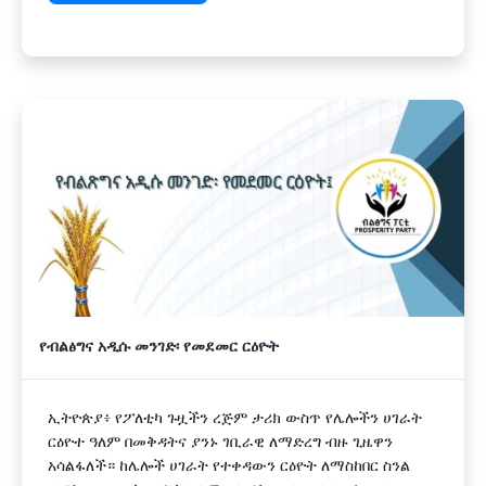
የብልፅግና አዲሱ መንገድ፡ የመደመር ርዕዮት
ኢትዮጵያ፥ የፖለቲካ ጉዟችን ረጅም ታሪክ ውስጥ የሌሎችን ሀገራት
ርዕዮተ ዓለም በመቅዳትና ያንኑ ገቢራዊ ለማድረግ ብዙ ጊዜዋን
አሳልፋለች። ከሌሎች ሀገራት የተቀዳውን ርዕዮት ለማስከበር ስንል