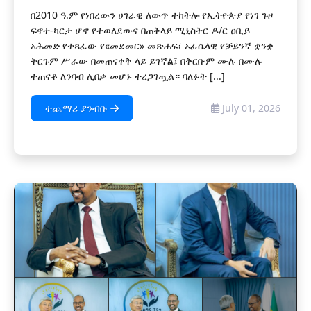
በ2010 ዓ.ም የነበረውን ሀገራዊ ለውጥ ተከትሎ የኢትዮጵያ የነገ ጉዞ
ፍኖተ-ካርታ ሆኖ የተወለደውና በጠቅላይ ሚኒስትር ዶ/ር ዐቢይ
አሕመድ የተጻፈው የ«መደመር» መጽሐፍ፣ ኦፊሴላዊ የቻይንኛ ቋንቋ
ትርጉም ሥራው በመጠናቀቅ ላይ ይገኛል፤ በቅርቡም ሙሉ በሙሉ
ተጠናቆ ለንባብ ሊበቃ መሆኑ ተረጋገጧል። ባለፉት [...]
ተጨማሪ ያንብቡ
July 01, 2026