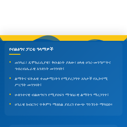
የብልፅግና ፓርቲ ዓላማዎች
ጠንካራ፣ ዴሞክራሲያዊ፣ ቅቡልነት ያለው፣ ዘላቂ ሀገረ-መንግሥትና
ኅብረብሔራዊ አንድነት መገንባት፤
ልማትና ፍትሐዊ ተጠቃሚነትን የሚያረጋግጥ አካታች የኢኮኖሚ
ሥርዓት መገንባት፤
ሁለንተናዊ ብልጽግናን የሚያሰፍን ማኅበራዊ ልማትን ማረጋገጥ፤
ሀገራዊ ክብርንና ጥቅምን ማዕከል ያደረገ የውጭ ግንኙነት ማካሄድ፡፡