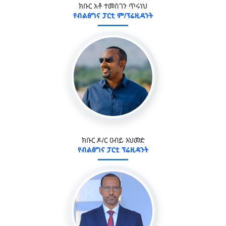
ክቡር አቶ ተመስገን ጥሩነህ
የብልፅግና ፓርቲ ም/ፕሬዚዳንት
ክቡር ዶ/ር ዐብይ አህመድ
የብልፅግና ፓርቲ ፕሬዚዳንት