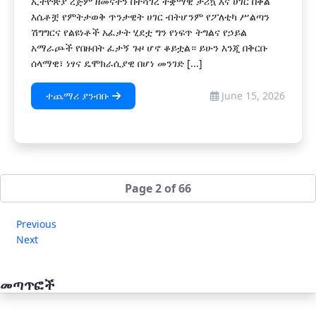
ኢትዮጵያ ረጅም ዘመናትን በተሻገረ ተቋማዊ ታሪኳ እና ሀገር በቀል
እሴቶቿ የምትታወቅ ጥንታዊት ሀገር ብትሆንም የፖለቲካ ሥልጣን
ሽግግርና የልዩነቶች አፈታት ሂደቷ ግን የነፍጥ ትግልና የኃይል
አማራጮች የበዙበት ፈታኝ ጉዞ ሆኖ ቆይቷል። ይሁን እንጂ በቅርቡ
ሰላማዊ፣ ነፃና ዴሞክራሲያዊ በሆነ መንገድ [...]
ተጨማሪ ያንብቡ
June 15, 2026
Page 2 of 66
Previous
Next
መጣጥፎች