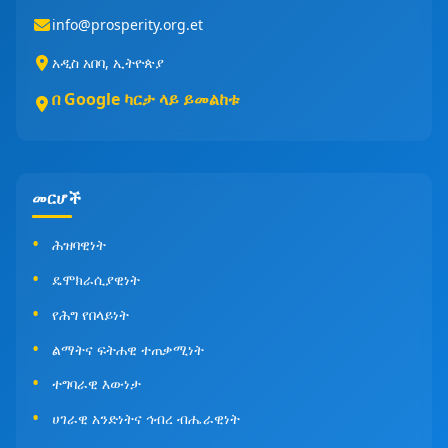
info@prosperity.org.et
አዲስ አበባ, ኢትዮጵያ
በ Google ካርታ ላይ ይመልከቱ
መርሆች
ሕዝባዊነት
ዴሞክራሲያዊነት
የሕግ የበላይነት
ልማትና ፍትሐዊ ተጠቃሚነት
ተግባራዊ እውነታ
ሀገራዊ አንድነትና ኅብረ ብሔራዊነት