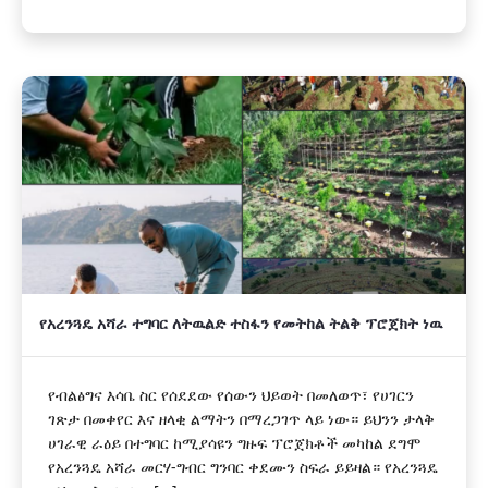
የአረንጓዴ አሻራ ተግባር ለትዉልድ ተስፋን የመትከል ትልቅ ፕሮጀክት ነዉ
የብልፅግና እሳቤ ስር የሰደደው የሰውን ህይወት በመለወጥ፣ የሀገርን
ገጽታ በመቀየር እና ዘላቂ ልማትን በማረጋገጥ ላይ ነው። ይህንን ታላቅ
ሀገራዊ ራዕይ በተግባር ከሚያሳዩን ግዙፍ ፕሮጀክቶች መካከል ደግሞ
የአረንጓዴ አሻራ መርሃ-ግብር ግንባር ቀደሙን ስፍራ ይይዛል። የአረንጓዴ