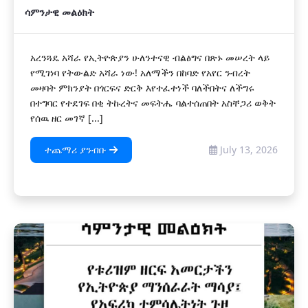
ሳምንታዊ መልዕክት
​​​​​​አረንጓዴ አሻራ የኢትዮጵያን ሁለንተናዊ ብልፅግና በጽኑ መሠረት ላይ
የሚገነባ የትውልድ አሻራ ነው! አለማችን በከባድ የአየር ንብረት
መዛባት ምክንያት በጎርፍና ድርቅ እየተፈተነች ባለችበትና ለችግሩ
በተግባር የተደገፍ በቂ ትኩረትና መፍትሔ ባልተሰጠበት አስቸጋሪ ወቅት
የሰዉ ዘር መገኛ [...]
ተጨማሪ ያንብቡ
July 13, 2026