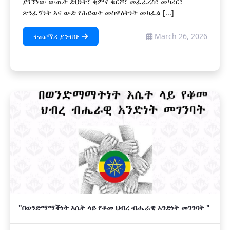
ያገኘነው ውጤት ድህነት፣ ቂምና ቁርሾ፣ መፈራረስ፣ መካረር፣
ጽንፈኝነት እና ውድ የሕይወት መስዋዕትነት መክፈል [...]
ተጨማሪ ያንብቡ
March 26, 2026
"በወንድማማችነት እሴት ላይ የቆመ ህብረ ብሔራዊ አንድነት መገንባት "