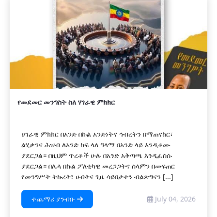
የመደመር መንግስት ስለ ሃገራዊ ምክክር
ሀገራዊ ምክክር በአንድ በኩል አንድነትና ኅብረትን በማጠናከር፣
ልሂቃንና ሕዝብ ለአንድ ከፍ ላለ ዓላማ በአንድ ላይ እንዲቆሙ
ያደርጋል። በዚህም ጥረቶች ሁሉ በአንድ አቅጣጫ እንዲፈስሱ
ያደርጋል። በሌላ በኩል ፖለቲካዊ መረጋጋትና ሰላምን በመፍጠር
የመንግሥት ትኩረት፣ ሀብትና ጊዜ ሳይበታተን ብልጽግናን [...]
ተጨማሪ ያንብቡ
July 04, 2026