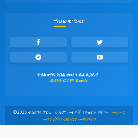
ማህበራዊ ሚዲያ
የብልጽግና አባል መሆን ይፈልጋሉ?
ይህንን ፎርም ይሙሉ
©2025 ብልፅግና ፓርቲ ሁሉም መብቶች የተጠበቁ ናቸው
መደመር
መንገዳችን፤ ብልፅግና መዳረሻችን