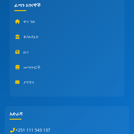
ፈጣን አገናኞች
ዋና ገጽ
ቅ/ጽ/ቤት
ዜና
መጣጥፎች
ያግኙን
አድራሻ
+251 111 543 137