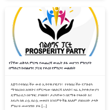
የ7ኛው ጠቅላላ ምርጫ የመጨረሻ ውጤት ይፋ መሆንን ምክንያት
በማድረግ ከብልፅግና ፓርቲ የቀረበ የምስጋና መልዕክት
እጅግ የተከበራችሁ ውድ ኢትዮጵያዊያን፣ የተከበራችሁ የፖለቲካ
ማኅበረሰብ አባላትና የምርጫው ባለድርሻ አካላት፤ ዛሬ ኢትዮጵያውያን
ዴሞክራሲን በተግባር ያሳዩበት፣ ታሪካቸውን በደማቁ የጻፉበት እና
አፍሪካ ስለ ራሷ በራሷ መወሰን እንደምትችል ለአለም ያበሰሩበት ታላቅ
ምዕራፍ መመዝገቡ ይፋ [...]