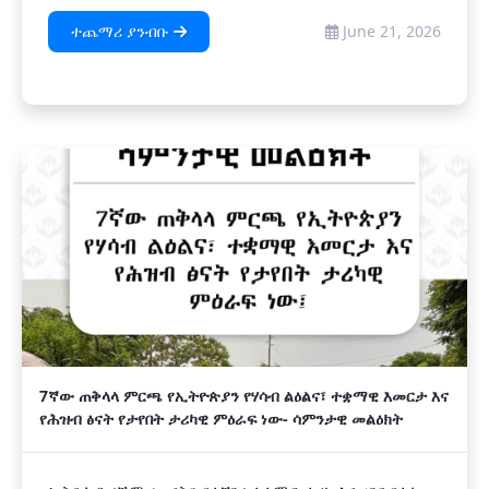
ተጨማሪ ያንብቡ
June 21, 2026
7ኛው ጠቅላላ ምርጫ የኢትዮጵያን የሃሳብ ልዕልና፣ ተቋማዊ እመርታ እና
የሕዝብ ፅናት የታየበት ታሪካዊ ምዕራፍ ነው- ሳምንታዊ መልዕክት