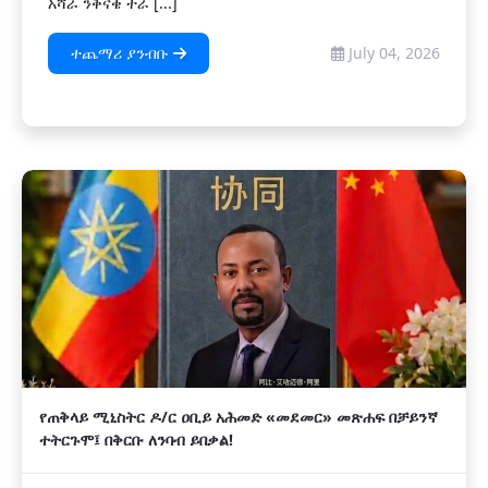
አሻራ ንቅናቄ ተራ [...]
ተጨማሪ ያንብቡ
July 04, 2026
የጠቅላይ ሚኒስትር ዶ/ር ዐቢይ አሕመድ «መደመር» መጽሐፍ በቻይንኛ
ተትርጉሞ፤ በቅርቡ ለንባብ ይበቃል!