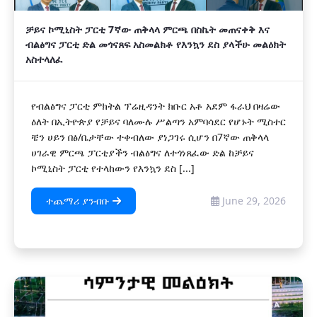
ቻይና ኮሚኒስት ፓርቲ 7ኛው ጠቅላላ ምርጫ በስኬት መጠናቀቅ እና
ብልፅግና ፓርቲ ድል መጎናጸፍ አስመልክቶ የእንኳን ደስ ያላችሁ መልዕክት
አስተላለፈ
የብልፅግና ፓርቲ ምክትል ፕሬዚዳንት ክቡር አቶ አደም ፋራህ በዛሬው
ዕለት በኢትዮጵያ የቻይና ባለሙሉ ሥልጣን አምባሳደር የሆኑት ሚስተር
ቼን ሀይን በፅ/ቤታቸው ተቀብለው ያነጋገሩ ሲሆን በ7ኛው ጠቅላላ
ሀገራዊ ምርጫ ፓርቲያችን ብልፅግና ለተጎነጸፈው ድል ከቻይና
ኮሚኒስት ፓርቲ የተላከውን የእንኳን ደስ [...]
ተጨማሪ ያንብቡ
June 29, 2026