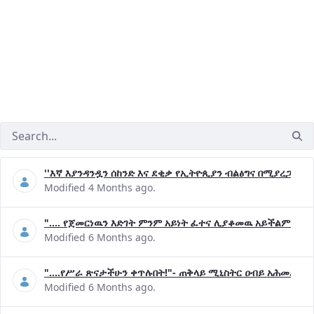
''እኛ እያንዳንዷን ሰከንድ እና ደቂቃ የኢትዮጲያን ብልፅግና በሚያረጋግጡ 
Modified 4 Months ago.
".... የጀመርነዉን እድገት ምንም አይነት ፈተና ሊያቆመዉ አይችልም"- ጠ
Modified 6 Months ago.
"....የሥራ ጽናታችሁን ቀጥሉበት!"- ጠቅላይ ሚኒስትር ዐብይ አሕመድ (ዶ
Modified 6 Months ago.