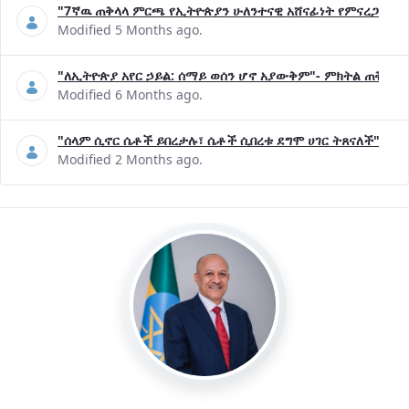
"7ኛዉ ጠቅላላ ምርጫ የኢትዮጵያን ሁለንተናዊ አሸናፊነት የምናረጋግጥበት እ
Modified 5 Months ago.
"ለኢትዮጵያ አየር ኃይል: ሰማይ ወሰን ሆኖ አያውቅም"- ምክትል ጠቅላይ 
Modified 6 Months ago.
"ሰላም ሲኖር ሴቶች ይበረታሉ፣ ሴቶች ሲበረቱ ደግሞ ሀገር ትጸናለች"- ዶ/
Modified 2 Months ago.