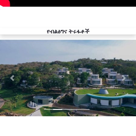
የብልፅግና ትሩፋቶች
Previous
Next