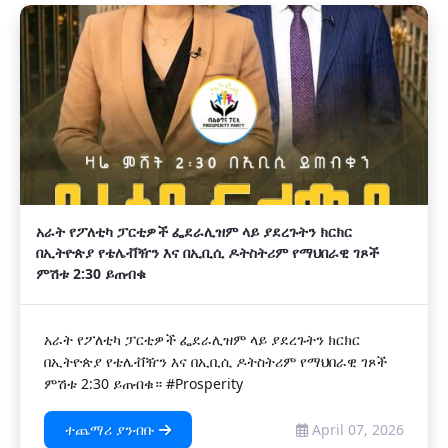
አራት የፖለቲካ ፓርቲዎች ፌደራሊዝም ላይ ያደረጉትን ክርክር
በኢትዮጵያ የቴሌቭዥን እና በኢቢሲ ዶትስትሪም የማህበራዊ ገጾች
ምሽቱ 2:30 ይጠብቁ
አራት የፖለቲካ ፓርቲዎች ፌደራሊዝም ላይ ያደረጉትን ክርክር
በኢትዮጵያ የቴሌቭዥን እና በኢቢሲ ዶትስትሪም የማህበራዊ ገጾች
ምሽቱ 2:30 ይጠብቁ። #Prosperity
ተጨማሪ ያንብቡ
April 07, 2026