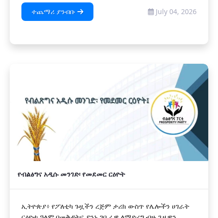
ተጨማሪ ያንብቡ
July 04, 2026
የብልፅግና አዲሱ መንገድ፡ የመደመር ርዕዮት
ኢትዮጵያ፥ የፖለቲካ ጉዟችን ረጅም ታሪክ ውስጥ የሌሎችን ሀገራት
ርዕዮተ ዓለም በመቅዳትና ያንኑ ገቢራዊ ለማድረግ ብዙ ጊዜዋን