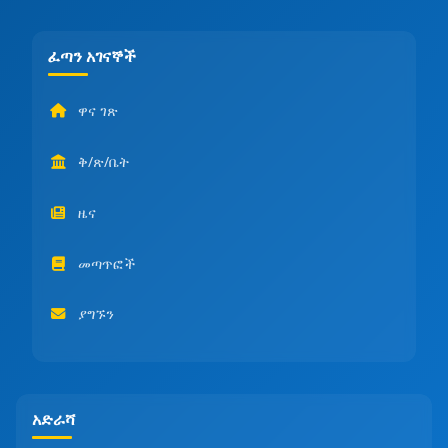
ፈጣን አገናኞች
ዋና ገጽ
ቅ/ጽ/ቤት
ዜና
መጣጥፎች
ያግኙን
አድራሻ