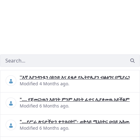
''እኛ እያንዳንዷን ሰከንድ እና ደቂቃ የኢትዮጲያን ብልፅግና በሚያረጋግጡ 
Modified 4 Months ago.
".... የጀመርነዉን እድገት ምንም አይነት ፈተና ሊያቆመዉ አይችልም"- ጠ
Modified 6 Months ago.
"....የሥራ ጽናታችሁን ቀጥሉበት!"- ጠቅላይ ሚኒስትር ዐብይ አሕመድ (ዶ
Modified 6 Months ago.