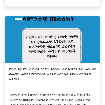
ምርጫ እና ምክክር የዘላቂ ሰላም፣ ህብረብሔራዊ አንድነት እና ሁለንተናዊ
ብልፅግና ራዕያችን የምናሳካበት መንትያ መንገዶች ናቸው- ሳምንታዊ
መልዕክት
ከሁሉም ቀድማ በዓለም ሥልጣኔ የመገለጥ ከፍታ የነበራት ሀገራችን
ኢትዮጵያ በድህነትና ኋላቀርነት ስሟ መነሳቱ ሊያበቃ ይገባል የሚል
ቁጭት የሰነቀዉን የለውጥ መንግሥት እስካሁን አያሌ የሪፎርም