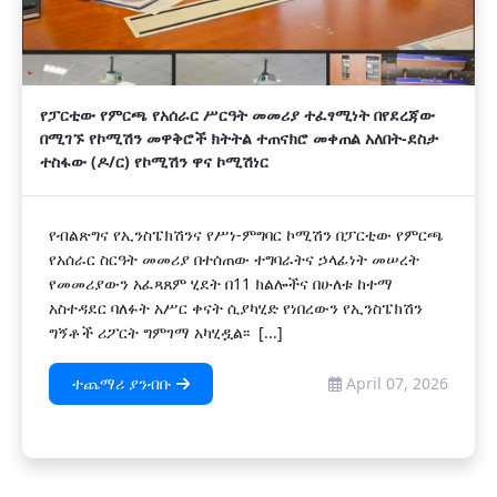
የፓርቲው የምርጫ የአሰራር ሥርዓት መመሪያ ተፈፃሚነት በየደረጃው
በሚገኙ የኮሚሽን መዋቅሮች ክትትል ተጠናክሮ መቀጠል አለበት-ደስታ
ተስፋው (ዶ/ር) የኮሚሽን ዋና ኮሚሽነር
የብልጽግና የኢንስፔክሽንና የሥነ-ምግባር ኮሚሽን በፓርቲው የምርጫ
የአሰራር ስርዓት መመሪያ በተሰጠው ተግባራትና ኃላፊነት መሠረት
የመመሪያውን አፈጻጸም ሂደት በ11 ክልሎችና በሁለቱ ከተማ
አስተዳደር ባለፉት አሥር ቀናት ሲያካሂድ የነበረውን የኢንስፔክሽን
ግኝቶች ሪፖርት ግምገማ አካሂዷል፡፡ [...]
ተጨማሪ ያንብቡ
April 07, 2026