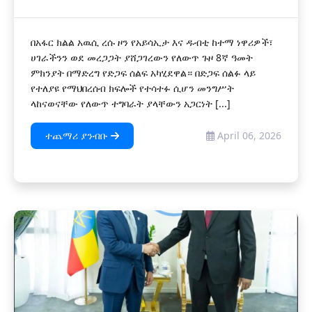
በአፋር ክልል አዉሲ ረሱ ዞን የአይሳኢታ እና ዱብቲ ከተማ ነዋሪዎች፣
ሀገራችንን ወደ መረጋጋት ያሸጋገረውን የለውጥ ጉዞ 8ኛ ዓመት
ምክንያት በማድረግ የድጋፍ ሰልፍ አካሂደዋል። በድጋፍ ሰልፉ ላይ
የተለያዩ የማህበረሰብ ክፍሎች የተሳተፉ ሲሆን መንግሥት
ላከናወናቸው የለውጥ ተግባራት ያላቸውን አጋርነት [...]
ተጨማሪ ያንብቡ
April 06, 2026