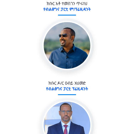
ክቡር አቶ ተመስገን ጥሩነህ
የብልፅግና ፓርቲ ም/ፕሬዚዳንት
ክቡር ዶ/ር ዐብይ አህመድ
የብልፅግና ፓርቲ ፕሬዚዳንት