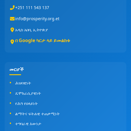
+251 111 543 137
info@prosperity.org.et
አዲስ አበባ, ኢትዮጵያ
በ Google ካርታ ላይ ይመልከቱ
መርሆች
ሕዝባዊነት
ዴሞክራሲያዊነት
የሕግ የበላይነት
ልማትና ፍትሐዊ ተጠቃሚነት
ተግባራዊ እውነታ