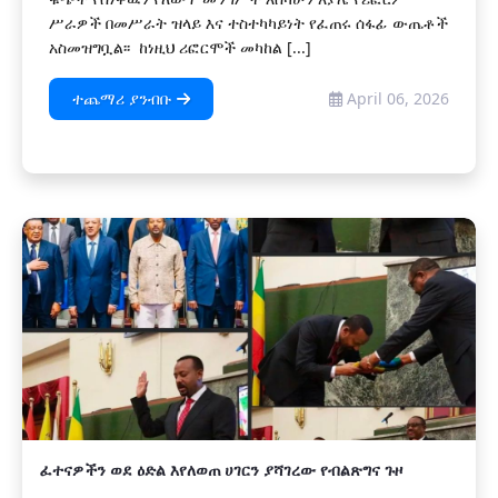
ሥራዎች በመሥራት ዝላይ እና ተስተካካይነት የፈጠሩ ሰፋፊ ውጤቶች
አስመዝግቧል፡፡ ከነዚህ ሪፎርሞች መካከል [...]
ተጨማሪ ያንብቡ
April 06, 2026
ፈተናዎችን ወደ ዕድል እየለወጠ ሀገርን ያሻገረው የብልጽግና ጉዞ