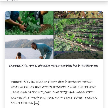
አዲስ
የአረንጓዴ አሻራ ተግባር ለትዉልድ ተስፋን የመትከል ትልቅ ፕሮጀክት ነዉ
የብልፅግና እሳቤ ስር የሰደደው የሰውን ህይወት በመለወጥ፣ የሀገርን
ገጽታ በመቀየር እና ዘላቂ ልማትን በማረጋገጥ ላይ ነው። ይህንን ታላቅ
ሀገራዊ ራዕይ በተግባር ከሚያሳዩን ግዙፍ ፕሮጀክቶች መካከል ደግሞ
የአረንጓዴ አሻራ መርሃ-ግብር ግንባር ቀደሙን ስፍራ ይይዛል። የአረንጓዴ
አሻራ ንቅናቄ ተራ [...]