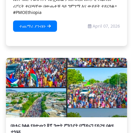
ሪፖርት ቀርቦላቸው በውጤቶቹ ላይ ግምገማ እና ውይይት ተደርጓል።
#PMOEthiopia
ተጨማሪ ያንብቡ
April 07, 2026
በአፋር ክልል የለውጡን 8ኛ ዓመት ምክንያት በማድረግ የድጋፍ ሰልፍ
ተካሄደ