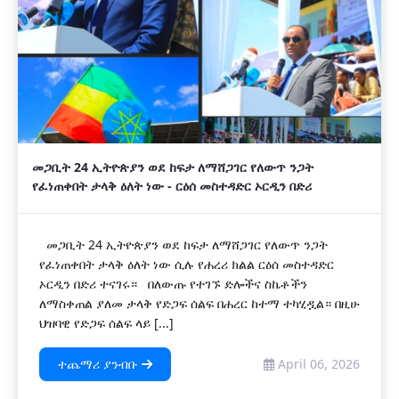
መጋቢት 24 ኢትዮጵያን ወደ ከፍታ ለማሸጋገር የለውጥ ንጋት
የፈነጠቀበት ታላቅ ዕለት ነው - ርዕሰ መስተዳድር ኦርዲን በድሪ
መጋቢት 24 ኢትዮጵያን ወደ ከፍታ ለማሸጋገር የለውጥ ንጋት
የፈነጠቀበት ታላቅ ዕለት ነው ሲሉ የሐረሪ ክልል ርዕሰ መስተዳድር
ኦርዲን በድሪ ተናገሩ። በለውጡ የተገኙ ድሎችና ስኬቶችን
ለማስቀጠል ያለመ ታላቅ የድጋፍ ሰልፍ በሐረር ከተማ ተካሂዷል። በዚሁ
ህዝባዊ የድጋፍ ሰልፍ ላይ [...]
ተጨማሪ ያንብቡ
April 06, 2026