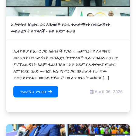
ኢትዮጵያ ከኳታር ጋር ለሕዝቦች የጋራ ተጠቃሚነት በቁርጠኝነት
መስራቷን ትቀጥላለች - አቶ አደም ፋራህ
ኢትዮጵያ ከኳታር ጋር ለሕዝቦች የጋራ ተጠቃሚነትና ለቀጣናዊ
መረጋጋት በቁርጠኝነት መስራቷን ትቀጥላለች ሲሉ የብልፅግና ፓርቲ
ም/ፕሬዚዳንት አደም ፋራህ ገለፁ፡፡ አቶ አደም በኢትዮጵያ የኳታር
አምባሳደር ሰአድ ሙባረክ አል-ናይሚ ጋር በጽሕፈት ቤታቸው
ተወያይተዋል። በውይይታቸውም በሁለቱ ሀገራት መካከል [...]
ተጨማሪ ያንብቡ
April 06, 2026