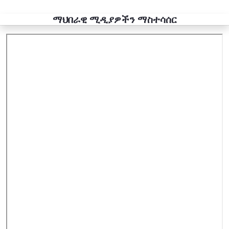
ማህበራዊ ሚዲያዎችን ማስተሳሰር