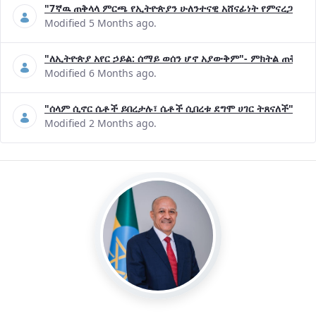
"7ኛዉ ጠቅላላ ምርጫ የኢትዮጵያን ሁለንተናዊ አሸናፊነት የምናረጋግጥበት እ
Modified 5 Months ago.
"ለኢትዮጵያ አየር ኃይል: ሰማይ ወሰን ሆኖ አያውቅም"- ምክትል ጠቅላይ 
Modified 6 Months ago.
"ሰላም ሲኖር ሴቶች ይበረታሉ፣ ሴቶች ሲበረቱ ደግሞ ሀገር ትጸናለች"- ዶ/
Modified 2 Months ago.