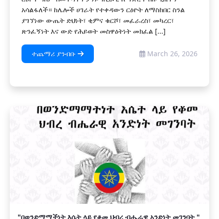
አሳልፋለች። ከሌሎች ሀገራት የተቀዳውን ርዕዮት ለማስከበር ስንል
ያገኘነው ውጤት ድህነት፣ ቂምና ቁርሾ፣ መፈራረስ፣ መካረር፣
ጽንፈኝነት እና ውድ የሕይወት መስዋዕትነት መክፈል [...]
ተጨማሪ ያንብቡ
March 26, 2026
"በወንድማማችነት እሴት ላይ የቆመ ህብረ ብሔራዊ አንድነት መገንባት "