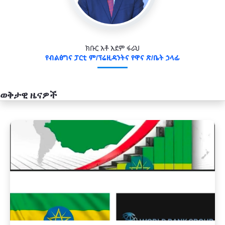
ክቡር አቶ አደም ፋራህ
የብልፅግና ፓርቲ ም/ፕሬዚዳንትና የዋና ጽ/ቤት ኃላፊ
ወቅታዊ ዜናዎች
አዲስ