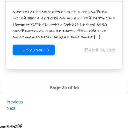
ኢትዮጵያ ባለፉት የለውጥ ስምንት ዓመታት ውስጥ ያለፈችባቸው
መንገዶች በበርካታ ተፈጥሯዊና ሰው ሠራሽ ፈተናዎች የተሞሉ ነበሩ።
የለውጡ መንግሥት የገጠሙትን ታላላቅ እንቅፋቶች ወደ አዳዲስ
ዕድሎች በመቀየር አገርን ወደ ላቀ ብልጽግና ማሻገር የቻለ ብርቱ
አመራር መፈጠሩን በተግባር አሳይቷል። ባለፉት ዓመታት [...]
ተጨማሪ ያንብቡ
April 06, 2026
Page 25 of 66
Previous
Next
መጣጥፎች