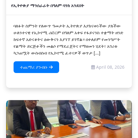
የኢትዮጵያ ማንሰራራት በዓለም ባንክ አንደበት
ባለፉት ስምንት የለውጥ ዓመታት ኢትዮጵያ እያከናወነችው ያለችው
ሁለንተናዊ የኢኮኖሚ ሪፎርም በዓለም አቀፍ የፋይናንስ ተቋማት ዘንድ
ከፍተኛ አድናቆትና ዕውቅናን እያገኘ ይገኛል። በተለይም የመንግሥት
የልማት ድርጅቶችን መልሶ የማደራጀትና የማዘመን ሂደት፣ አገሪቱ
ካጋጠሟት ውስብስብ የኢኮኖሚ ፈተናዎች ወጥታ [...]
ተጨማሪ ያንብቡ
April 08, 2026