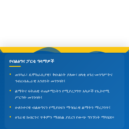
የብልፅግና ፓርቲ ዓላማዎች
ጠንካራ፣ ዴሞክራሲያዊ፣ ቅቡልነት ያለው፣ ዘላቂ ሀገረ-መንግሥትና
ኅብረብሔራዊ አንድነት መገንባት፤
ልማትና ፍትሐዊ ተጠቃሚነትን የሚያረጋግጥ አካታች የኢኮኖሚ
ሥርዓት መገንባት፤
ሁለንተናዊ ብልጽግናን የሚያሰፍን ማኅበራዊ ልማትን ማረጋገጥ፤
ሀገራዊ ክብርንና ጥቅምን ማዕከል ያደረገ የውጭ ግንኙነት ማካሄድ፡፡