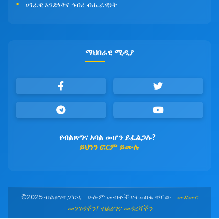
ሀገራዊ አንድነትና ኅብረ ብሔራዊነት
ማህበራዊ ሚዲያ
የብልጽግና አባል መሆን ይፈልጋሉ?
ይህንን ፎርም ይሙሉ
©2025 ብልፅግና ፓርቲ ሁሉም መብቶች የተጠበቁ ናቸው
መደመር
መንገዳችን፤ ብልፅግና መዳረሻችን