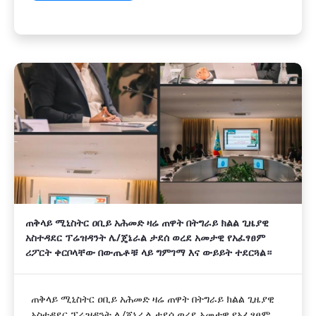
ጠቅላይ ሚኒስትር ዐቢይ አሕመድ ዛሬ ጠዋት በትግራይ ክልል ጊዜያዊ
አስተዳደር ፕሬዝዳንት ሌ/ጄኔራል ታደሰ ወረደ አመታዊ የአፈፃፀም
ሪፖርት ቀርቦላቸው በውጤቶቹ ላይ ግምገማ እና ውይይት ተደርጓል።
ጠቅላይ ሚኒስትር ዐቢይ አሕመድ ዛሬ ጠዋት በትግራይ ክልል ጊዜያዊ
አስተዳደር ፕሬዝዳንት ሌ/ጄኔራል ታደሰ ወረደ አመታዊ የአፈፃፀም