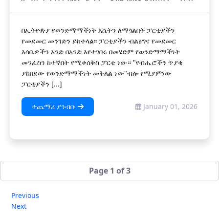
በኢትዮጵያ የወንድማማችነት እሴትን ለማጎልበት ፓርቲያችን
የመደመር መንገድን ይከተላል፡፡ ፓርቲያችን ብልፅግና የመደመር
እሳቤዎችን አንድ በአንድ እየተገበሩ በመሄድም የወንድማማችነት
መንፈስን ከተኛበት የሚቀሰቅስ ፓርቲ ነው። "የብሔሮችን ጥያቄ
ያከበደው የወንድማማችነት መቅለል ነው"ብሎ የሚያምነው
ፓርቲያችን [...]
ተጨማሪ ያንብቡ
January 01, 2026
Page 1 of 3
Previous
Next