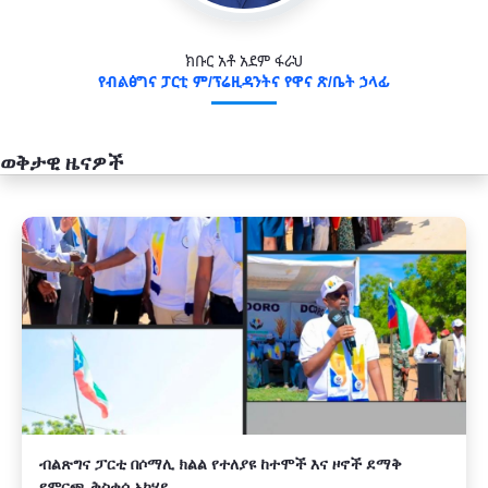
ክቡር አቶ አደም ፋራህ
የብልፅግና ፓርቲ ም/ፕሬዚዳንትና የዋና ጽ/ቤት ኃላፊ
ወቅታዊ ዜናዎች
አዲስ
ብልጽግና ፓርቲ በሶማሊ ክልል የተለያዩ ከተሞች እና ዞኖች ደማቅ
የምርጫ ቅስቀሳ አካሄደ