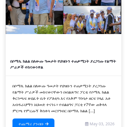
በሶማሌ ክልል በለውጡ ዓመታት የህዝቡን ተጠቃሚነት ያረጋገጡ የልማት
ሥራዎች ተከናውነዋል
በሶማሌ ክልል በለውጡ ዓመታት የህዝቡን ተጠቃሚነት ያረጋገጡ
የልማት ሥራዎች መከናወናቸውን በብልጽግና ፓርቲ የሶማሌ ክልል
ቅርንጫፍ ጽህፈት ቤት የፖለቲካ እና የአቅም ግንባታ ዘርፍ ሃላፊ አቶ
አብዱራህማን አህመድ ተናገሩ። የብልፅግና ፓርቲ የ7ኛው ጠቅላላ
ምርጫ የምረጡኝ ቅስቀሳ መርሃግብር በሶማሌ ክልል [...]
ተጨማሪ ያንብቡ
May 03, 2026