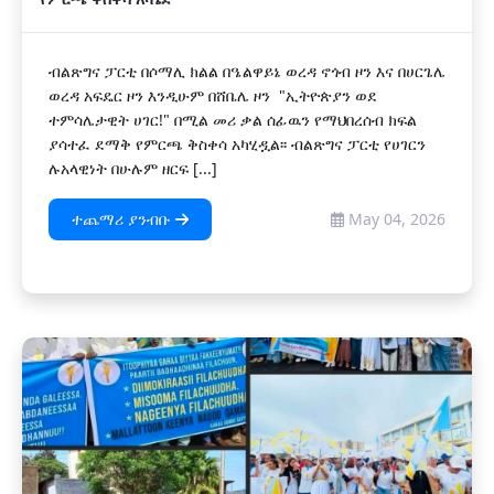
ብልጽግና ፓርቲ በሶማሊ ክልል በዔልዋይኔ ወረዳ ኖጎብ ዞን እና በሀርጌሌ
ወረዳ አፍዴር ዞን እንዲሁም በሸቤሌ ዞን "ኢትዮጵያን ወደ
ተምሳሌታዊት ሀገር!" በሚል መሪ ቃል ሰፊዉን የማህበረሰብ ክፍል
ያሳተፈ ደማቅ የምርጫ ቅስቀሳ አካሂዷል፡፡ ብልጽግና ፓርቲ የሀገርን
ሉአላዊነት በሁሉም ዘርፍ [...]
ተጨማሪ ያንብቡ
May 04, 2026