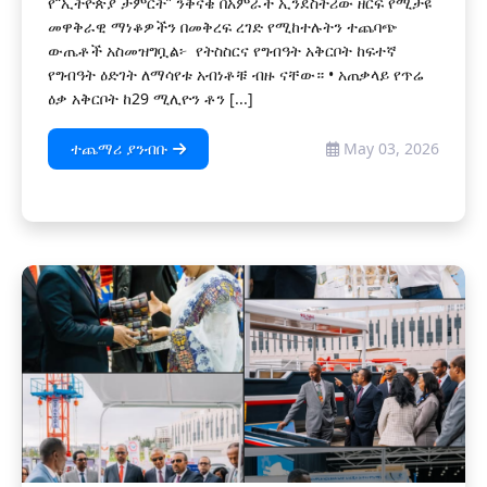
የ“ኢትዮጵያ ታምርት” ንቅናቄ በአምራች ኢንደስትሪው ዘርፍ የሚታዩ
መዋቅራዊ ማነቆዎችን በመቅረፍ ረገድ የሚከተሉትን ተጨባጭ
ውጤቶች አስመዝግቧል፦ ‎ ‎የትስስርና የግብዓት አቅርቦት ‎ከፍተኛ
የግብዓት ዕድገት ለማሳየቱ አብነቶቹ ብዙ ናቸው። ‎• አጠቃላይ የጥሬ
ዕቃ አቅርቦት ከ29 ሚሊዮን ቶን [...]
ተጨማሪ ያንብቡ
May 03, 2026