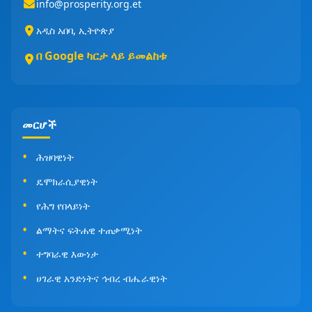
info@prosperity.org.et
አዲስ አበባ, ኢትዮጵያ
በ Google ካርታ ላይ ይመልከቱ
መርሆች
ሕዝባዊነት
ዴሞክራሲያዊነት
የሕግ የበላይነት
ልማትና ፍትሐዊ ተጠቃሚነት
ተግባራዊ እውነታ
ሀገራዊ አንድነትና ኅብረ ብሔራዊነት