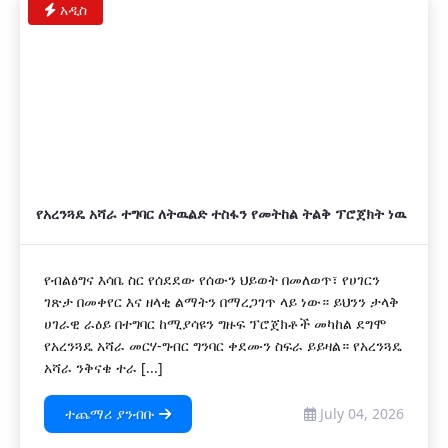
አዲስ
የአረንጓዴ አሻራ ተግባር ለትዉልድ ተስፋን የመትከል ትልቅ ፕሮጀክት ነዉ
የብልፅግና እሳቤ ስር የሰደደው የሰውን ህይወት በመለወጥ፣ የሀገርን
ገጽታ በመቀየር እና ዘላቂ ልማትን በማረጋገጥ ላይ ነው። ይህንን ታላቅ
ሀገራዊ ራዕይ በተግባር ከሚያሳዩን ግዙፍ ፕሮጀክቶች መካከል ደግሞ
የአረንጓዴ አሻራ መርሃ-ግብር ግንባር ቀደሙን ስፍራ ይይዛል። የአረንጓዴ
አሻራ ንቅናቄ ተራ [...]
ተጨማሪ ያንብቡ
July 04, 2026