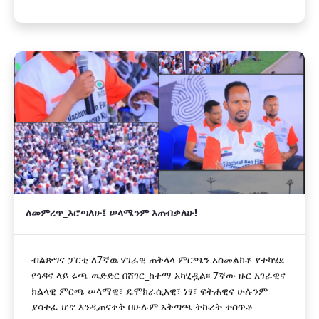
ለመምረጥ_እሮጣለሁ፤ ሠላሜንም እጠብቃለሁ!
ብልጽግና ፓርቲ ለ7ኛዉ ሃገራዊ ጠቅላላ ምርጫን አስመልክቶ የተካሄደ
የጎዳና ላይ ሩጫ ዉድድር በሸገር_ከተማ አካሂዷል፡፡ 7ኛው ዙር አገራዊና
ክልላዊ ምርጫ ሠላማዊ፣ ዴሞክራሲአዊ፣ ነፃ፣ ፍትሐዊና ሁሉንም
ያሳተፈ ሆኖ እንዲጠናቀቅ በሁሉም አቅጣጫ ትኩረት ተሰጥቶ