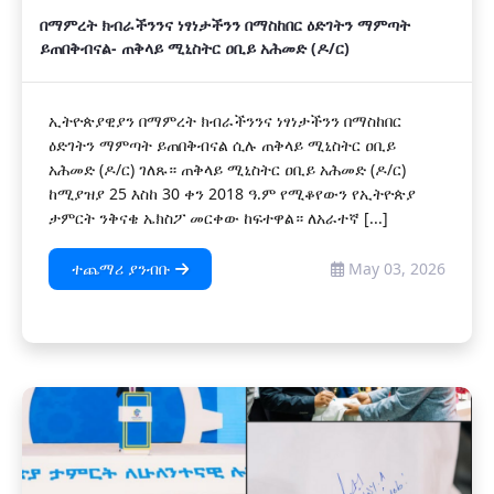
በማምረት ክብራችንንና ነፃነታችንን በማስከበር ዕድገትን ማምጣት
ይጠበቅብናል- ጠቅላይ ሚኒስትር ዐቢይ አሕመድ (ዶ/ር)
ኢትዮጵያዊያን በማምረት ክብራችንንና ነፃነታችንን በማስከበር
ዕድገትን ማምጣት ይጠበቅብናል ሲሉ ጠቅላይ ሚኒስትር ዐቢይ
አሕመድ (ዶ/ር) ገለጹ። ጠቅላይ ሚኒስትር ዐቢይ አሕመድ (ዶ/ር)
ከሚያዝያ 25 እስከ 30 ቀን 2018 ዓ.ም የሚቆየውን የኢትዮጵያ
ታምርት ንቅናቄ ኤክስፖ መርቀው ከፍተዋል። ለአራተኛ [...]
ተጨማሪ ያንብቡ
May 03, 2026