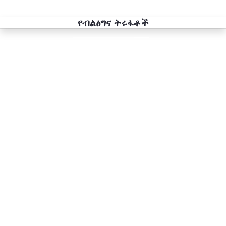
የብልፅግና ትሩፋቶች
Previous
Next