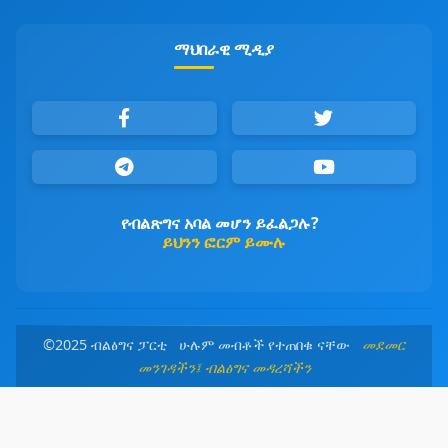
ማህበራዊ ሚዲያ
የብልጽግና አባል መሆን ይፈልጋሉ?
ይህንን ፎርም ይሙሉ
©2025 ብልፅግና ፓርቲ ሁሉም መብቶች የተጠበቁ ናቸው
መደመር
መንገዳችን፤ ብልፅግና መዳረሻችን