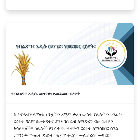
የብልፅግና አዲሱ መንገድ፡ የመደመር ርዕዮት
ኢትዮጵያ፥ የፖለቲካ ጉዟችን ረጅም ታሪክ ውስጥ የሌሎችን ሀገራት
ርዕዮተ ዓለም በመቅዳትና ያንኑ ገቢራዊ ለማድረግ ብዙ ጊዜዋን
አሳልፋለች። ከሌሎች ሀገራት የተቀዳውን ርዕዮት ለማስከበር ስንል
ያገኘነው ውጤት ድህነት፣ ቂምና ቁርሾ፣ መፈራረስ፣ መካረር፣