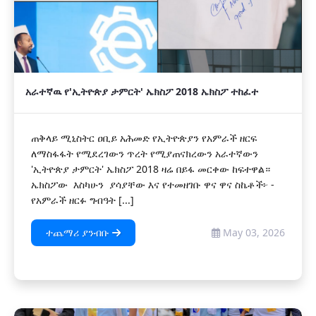
አራተኛዉ የ'ኢትዮጵያ ታምርት' ኤክስፖ 2018 ኤክስፖ ተከፈተ
ጠቅላይ ሚኒስትር ዐቢይ አሕመድ የኢትዮጵያን የአምራች ዘርፍ
ለማስፋፋት የሚደረገውን ጥረት የሚያጠናክረውን አራተኛውን
'ኢትዮጵያ ታምርት' ኤክስፖ 2018 ዛሬ በይፋ መርቀው ከፍተዋል።
‎‎ኤክስፖው እስካሁን ያሳያቸው እና የተመዘገቡ ዋና ዋና ስኬቶች፦ ‎-
የአምራች ዘርፉ ግብዓት [...]
ተጨማሪ ያንብቡ
May 03, 2026