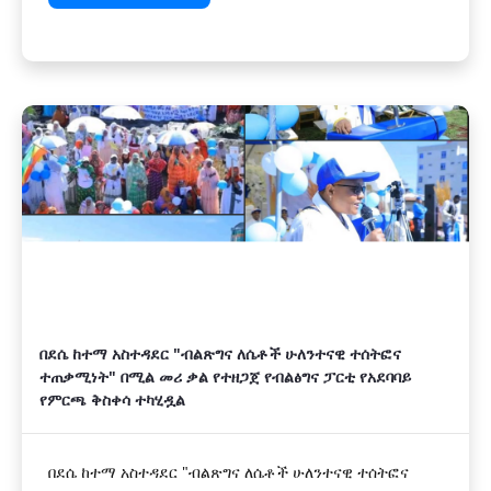
በደሴ ከተማ አስተዳደር "ብልጽግና ለሴቶች ሁለንተናዊ ተሰትፎና
ተጠቃሚነት" በሚል መሪ ቃል የተዘጋጀ የብልፅግና ፓርቲ የአደባባይ
የምርጫ ቅስቀሳ ተካሂዷል
በደሴ ከተማ አስተዳደር "ብልጽግና ለሴቶች ሁለንተናዊ ተሰትፎና