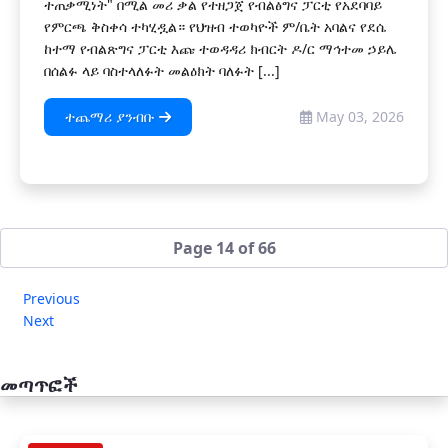
ተጠቃሚነት" በሚል መሪ ቃል የተዘጋጀ የብልፅግና ፓርቲ የአደባባይ
የምርጫ ቅስቀሳ ተካሂዷል። የህዝብ ተወካዮች ም/ቤት አባልና የደሴ
ከተማ የብልጽግና ፓርቲ እጩ ተወዳዳሪ ክብርት ዶ/ር ማኅተመ ኃይሌ
በሰልፉ ላይ ባስተላለፉት መልዕክት ባለፉት [...]
ተጨማሪ ያንብቡ
May 03, 2026
Page 14 of 66
Previous
Next
መጣጥፎች