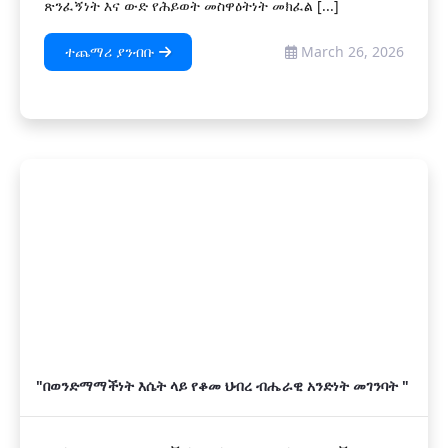
ጽንፈኝነት እና ውድ የሕይወት መስዋዕትነት መክፈል [...]
ተጨማሪ ያንብቡ
March 26, 2026
"በወንድማማችነት እሴት ላይ የቆመ ህብረ ብሔራዊ አንድነት መገንባት "