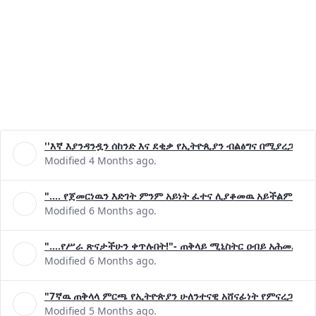
''እኛ እያንዳንዷን ሰከንድ እና ደቂቃ የኢትዮጲያን ብልፅግና በሚያረጋግጡ 
Modified 4 Months ago.
".... የጀመርነዉን እድገት ምንም አይነት ፈተና ሊያቆመዉ አይችልም"- ጠ
Modified 6 Months ago.
"....የሥራ ጽናታችሁን ቀጥሉበት!"- ጠቅላይ ሚኒስትር ዐብይ አሕመድ (ዶ
Modified 6 Months ago.
"7ኛዉ ጠቅላላ ምርጫ የኢትዮጵያን ሁለንተናዊ አሸናፊነት የምናረጋግጥበት እ
Modified 5 Months ago.