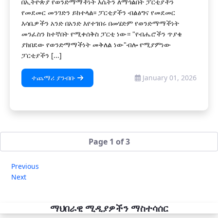
በኢትዮጵያ የወንድማማችነት እሴትን ለማጎልበት ፓርቲያችን
የመደመር መንገድን ይከተላል፡፡ ፓርቲያችን ብልፅግና የመደመር
እሳቤዎችን አንድ በአንድ እየተገበሩ በመሄድም የወንድማማችነት
መንፈስን ከተኛበት የሚቀሰቅስ ፓርቲ ነው። "የብሔሮችን ጥያቄ
ያከበደው የወንድማማችነት መቅለል ነው"ብሎ የሚያምነው
ፓርቲያችን [...]
ተጨማሪ ያንብቡ
January 01, 2026
Page 1 of 3
Previous
Next
ማህበራዊ ሚዲያዎችን ማስተሳሰር