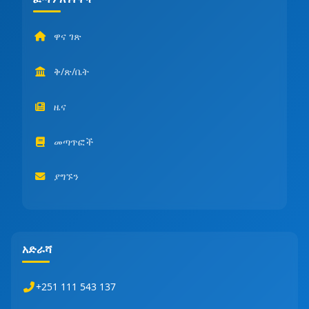
ዋና ገጽ
ቅ/ጽ/ቤት
ዜና
መጣጥፎች
ያግኙን
አድራሻ
+251 111 543 137