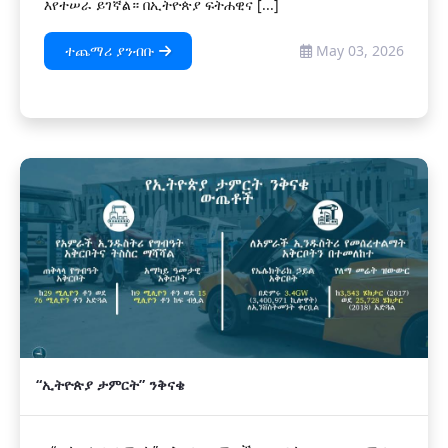
እየተሠራ ይገኛል። በኢትዮጵያ ፍትሐዊና [...]
ተጨማሪ ያንብቡ
May 03, 2026
“ኢትዮጵያ ታምርት” ንቅናቄ