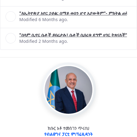
"ለኢትዮጵያ አየር ኃይል: ሰማይ ወሰን ሆኖ አያውቅም"- ምክትል ጠቅላይ 
Modified 6 Months ago.
"ሰላም ሲኖር ሴቶች ይበረታሉ፣ ሴቶች ሲበረቱ ደግሞ ሀገር ትጸናለች"- ዶ/
Modified 2 Months ago.
ክቡር አቶ ተመስገን ጥሩነህ
የብልፅግና ፓርቲ ም/ፕሬዚዳንት