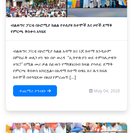
ብልጽግና ፓርቲ በኦሮሚያ ክልል የተለያዩ ከተሞች እና ዞኖች ደማቅ
የምርጫ ቅስቀሳ አካሄደ
ብልጽግና ፓርቲ በኦሮሚያ ክልል አዳማ እና ነጆ ከተማ እንዲሁም
በምስራቅ ወለጋ ዞን ጎቡ ሰዮ ወረዳ "ኢትዮጵያን ወደ ተምሳሌታዊት
ሀገር!" በሚል መሪ ቃል ሰፊዉን የማህበረሰብ ክፍል ያሳተፈ ደማቅ
የምርጫ ቅስቀሳ አካሂዷል፡፡ በአዳማ ከተማ በዳቤ እና ሉጎ ክፍለ
ከተሞች በተካሄደው በዚህ የምረጡኝ [...]
ተጨማሪ ያንብቡ
May 04, 2026