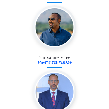
ክቡር ዶ/ር ዐብይ አህመድ
የብልፅግና ፓርቲ ፕሬዚዳንት