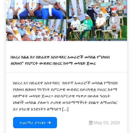
በሀረሪ ክልል እና በድሬደዋ አስተዳደር አመራሮች መካከል የ"ህዝብ
ለህዝብ" የስፖርት ውድድር በሀረር ከተማ መካሄድ ጀመረ
በሀረሪ እና በድሬደዋ አስተዳድር ከፍተኛ አመራሮች መካከል የሚካሄድ
የህዝብ ለህዝብ ግንኙነት ስፖርታዊ ውድድር በታሪካዊቷ የሀረር ከተማ
በድምቀት መካሄድ ጀመረ። ይህ ስፖርታዊ ጫዋታ በሁለቱ ጎረቤት
ህዝቦች መካከል ያለውን ታሪካዊ ወንድማማችነት ይበልጥ ለማጠናከር
እና ሀገራዊ አንድነትን ለማሳደግ [...]
ተጨማሪ ያንብቡ
May 03, 2026