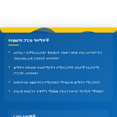
የብልፅግና ፓርቲ ዓላማዎች
ጠንካራ፣ ዴሞክራሲያዊ፣ ቅቡልነት ያለው፣ ዘላቂ ሀገረ-መንግሥትና
ኅብረብሔራዊ አንድነት መገንባት፤
ልማትና ፍትሐዊ ተጠቃሚነትን የሚያረጋግጥ አካታች የኢኮኖሚ
ሥርዓት መገንባት፤
ሁለንተናዊ ብልጽግናን የሚያሰፍን ማኅበራዊ ልማትን ማረጋገጥ፤
ሀገራዊ ክብርንና ጥቅምን ማዕከል ያደረገ የውጭ ግንኙነት ማካሄድ፡፡
ፈጣን አገናኞች