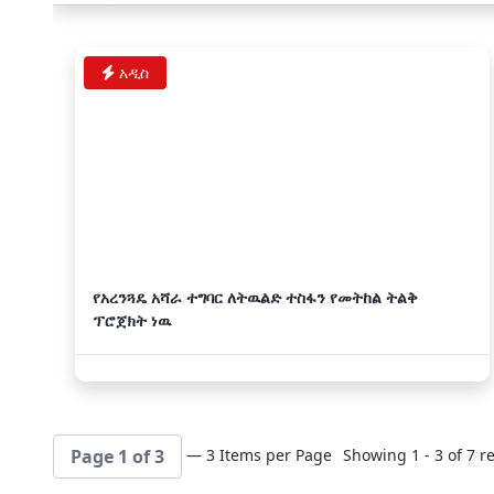
አዲስ
የአረንጓዴ አሻራ ተግባር ለትዉልድ ተስፋን የመትከል ትልቅ
ፕሮጀክት ነዉ
— 3 Items per Page
Showing 1 - 3 of 7 re
Page 1 of 3