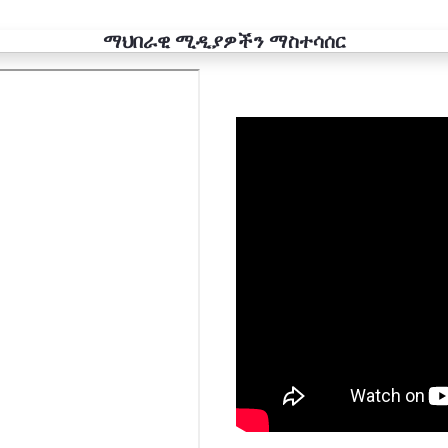
ማህበራዊ ሚዲያዎችን ማስተሳሰር