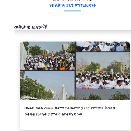
የብልፅግና ፓርቲ ም/ፕሬዚዳንት
ወቅታዊ ዜናዎች
አዲስ
በአፋር ክልል ሰመራ ከተማ የብልፅግና ፓርቲ የምርጫ ቅስቀሳ
ንቅናቄ በታላቅ ድምቀት እየተካሄደ ነዉ