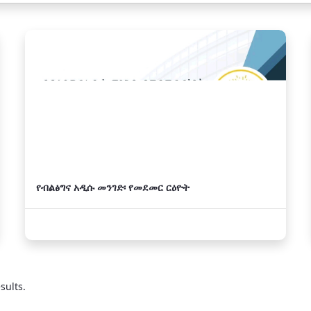
የብልፅግና አዲሱ መንገድ፡ የመደመር ርዕዮት
sults.