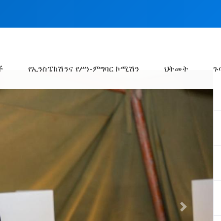
ች
የኢንስፔክሽንና የሥነ-ምግባር ኮሚሽን
ህትመት
ጉ
Next