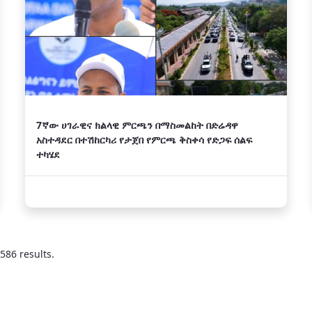
7ኛው ሀገራዊና ክልላዊ ምርጫን በማስመልከት በድሬዳዋ
አስተዳደር በተሽከርካሪ የታጀበ የምርጫ ቅስቀሳ የድጋፍ ሰልፍ
ተካሄደ
586 results.