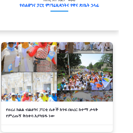
የብልፅግና ፓርቲ ም/ፕሬዚዳንትና የዋና ጽ/ቤት ኃላፊ
የሀረሪ ክልል ብልፅግና ፓርቲ ሴቶች ክንፍ በሀረር ከተማ ታላቅ
የምረጡኝ ቅስቀሳ እያካሄዱ ነው