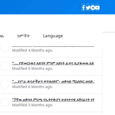
ባኤ
ክምችት
Language
''እኛ እያንዳንዷን ሰከንድ እና ደቂቃ የኢትዮጲያን ብልፅግና በሚያረጋግጡ ጉዳ
Modified 4 Months ago.
".... የጀመርነዉን እድገት ምንም አይነት ፈተና ሊያቆመዉ አይችልም"- ጠቅላ
Modified 6 Months ago.
"....የሥራ ጽናታችሁን ቀጥሉበት!"- ጠቅላይ ሚኒስትር ዐብይ አሕመድ (ዶ/ር
Modified 6 Months ago.
"7ኛዉ ጠቅላላ ምርጫ የኢትዮጵያን ሁለንተናዊ አሸናፊነት የምናረጋግጥበት እንዲ
Modified 5 Months ago.