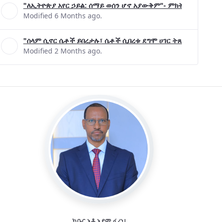
"ለኢትዮጵያ አየር ኃይል: ሰማይ ወሰን ሆኖ አያውቅም"- ምክትል ጠቅላይ ሚኒ
Modified 6 Months ago.
"ሰላም ሲኖር ሴቶች ይበረታሉ፣ ሴቶች ሲበረቱ ደግሞ ሀገር ትጸናለች"- ዶ/ር 
Modified 2 Months ago.
ክቡር አቶ አደም ፋራህ