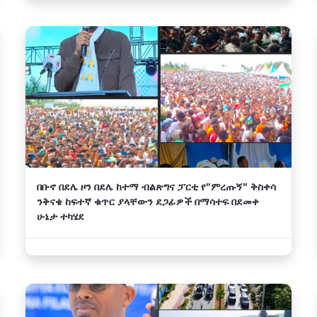
በቡኖ በደሌ ዞን በደሌ ከተማ ብልጽግና ፓርቲ የ"ምረጡኝ" ቅስቀሳ
ንቅናቄ ከፍተኛ ቁጥር ያላቸውን ደጋፊዎች በማሳተፍ በደመቀ
ሁኔታ ተካሄደ