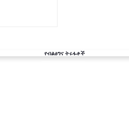
የብልፅግና ትሩፋቶች