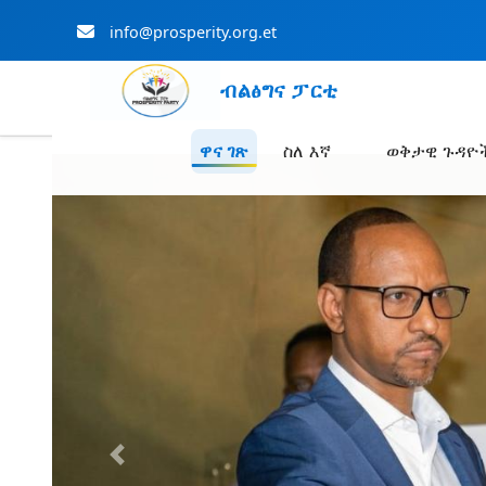
info@prosperity.org.et
ብልፅግና ፓርቲ
ዋና ገጽ
ስለ እኛ
ወቅታዊ ጉዳዮ
Skip to Main Content
Previous