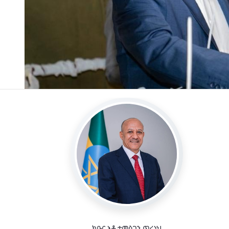
ክቡር አቶ ተመስገን ጥሩነህ