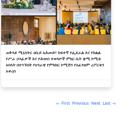
ጠቅላይ ሚኒስትር ዐቢይ አሕመድ፣ ከፍተኛ የፌደራል እና የክልል
የሥራ ኃላፊዎች እና የሕዝብ ተወካዮች ምክር ቤት ቋሚ ኮሚቴ
አባላት በተገኙበት የሀገራዊ የምክክር ኮሚሽን የአፈፃፀም ሪፖርቱን
አቀረበ
← First
Previous
Next
Last →