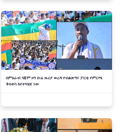
በምዕራብ ጎጃም ዞን ቡሬ ዙሪያ ወረዳ የብልጽግና ፓርቲ የምርጫ
ቅስቀሳ እየተካሄደ ነው