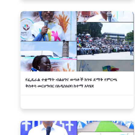
የፌዴራል ተቋማት ብልፅግና ወጣቶች ክንፍ ደማቅ የምርጫ
ቅስቀሳ መርሀግብር በአዲስአበባ ከተማ አካሄደ