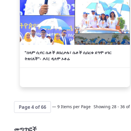
"ሰላም ሲኖር ሴቶች ይበረታሉ፣ ሴቶች ሲበረቱ ደግሞ ሀገር
ትጸናለች"- ዶ/ር ዲላሞ ኦቶሬ
— 9 Items per Page
Showing 28 - 36 of 
Page 4 of 66
መጣጥፎች