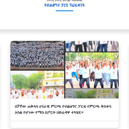
የብልፅግና ፓርቲ ፕሬዚዳንት
በ7ኛው ጠቅላላ ሀገራዊ ምርጫ የብልፅግና ፓርቲ የምርጫ ቅስቀሳ
አካል የሆነው የማስ ስፖርት በድሬዳዋ ተካሄደ።