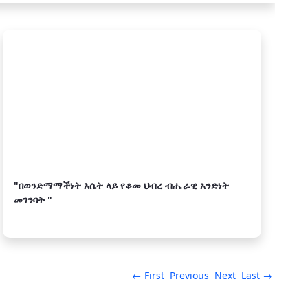
"በወንድማማችነት እሴት ላይ የቆመ ህብረ ብሔራዊ አንድነት
መገንባት "
← First
Previous
Next
Last →