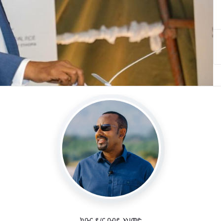
ክቡር ዶ/ር ዐብይ አህመድ