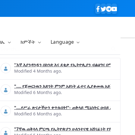
ባኤ
ክምችት
Language
''እኛ እያንዳንዷን ሰከንድ እና ደቂቃ የኢትዮጲያን ብልፅግና በሚያረጋግጡ ጉዳ
Modified 4 Months ago.
".... የጀመርነዉን እድገት ምንም አይነት ፈተና ሊያቆመዉ አይችልም"- ጠቅላ
Modified 6 Months ago.
"....የሥራ ጽናታችሁን ቀጥሉበት!"- ጠቅላይ ሚኒስትር ዐብይ አሕመድ (ዶ/ር
Modified 6 Months ago.
"7ኛዉ ጠቅላላ ምርጫ የኢትዮጵያን ሁለንተናዊ አሸናፊነት የምናረጋግጥበት እንዲ