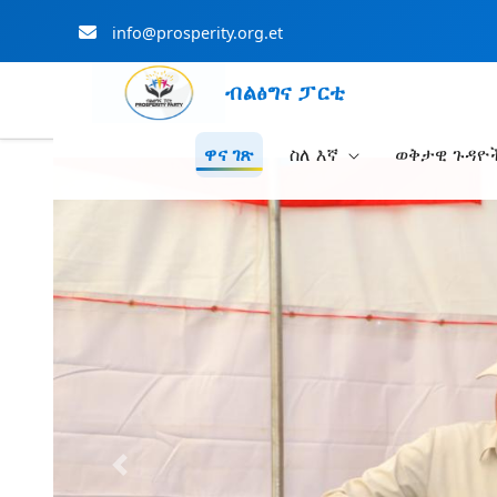
info@prosperity.org.et
ብልፅግና ፓርቲ
ዋና ገጽ
ስለ እኛ
ወቅታዊ ጉዳዮ
Skip to Main Content
Previous