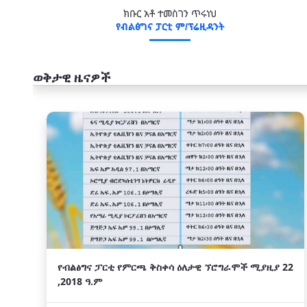
ክቡር አቶ ተመስገን ጥሩነህ
የብልፅግና ፓርቲ ም/ፕሬዚዳንት
ወቅታዊ ዜናዎች
አዲስ
የብልፅግና ፓርቲ የምርጫ ቅስቀሳ ዕለታዊ ኘሮግራሞች ሚያዚያ 22
,2018 ዓ.ም