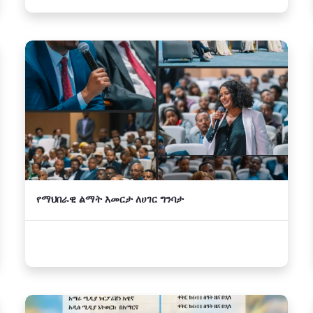
የማህበራዊ ልማት እመርታ ለሀገር ግንባታ