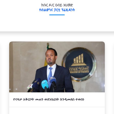
ክቡር ዶ/ር ዐብይ አህመድ
የብልፅግና ፓርቲ ፕሬዚዳንት
የናፍታ አቅርቦት መጠን ወደነበረበት እንዲመለስ ተወሰነ