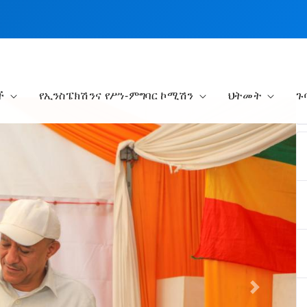
ች
የኢንስፔክሽንና የሥነ-ምግባር ኮሚሽን
ህትመት
ጉ
Next