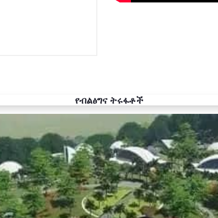
የብልፅግና ትሩፋቶች