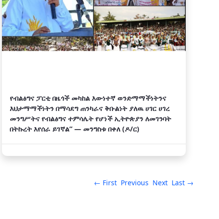
የብልፅግና ፓርቲ በዜጎች መካከል እውነተኛ ወንድማማችነትንና
እህታማማችነትን በማሳደግ ጠንካራና ቅቡልነት ያለዉ ሀገር ሀገረ
መንግሥትና የብልፅግና ተምሳሌት የሆነች ኢትዮጵያን ለመገንባት
በትኩረት እየሰራ ይገኛል” — መንግስቱ በቀለ (ዶ/ር)
← First
Previous
Next
Last →