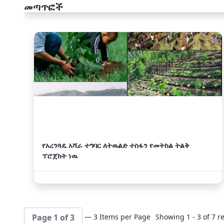
መጣጥፎች
አዲስ
የአረንጓዴ አሻራ ተግባር ለትዉልድ ተስፋን የመትከል ትልቅ
ፕሮጀክት ነዉ
— 3 Items per Page
Showing 1 - 3 of 7 re
Page 1 of 3