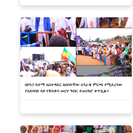
በቦንጋ ከተማ አስተዳደር ለሰባተኛው ሀገራዊ ምርጫ የሚደረገው
የአደባባይ ላይ የቅስቀሳ መርሃ ግብር ተጠናክሮ ቀጥሏል።