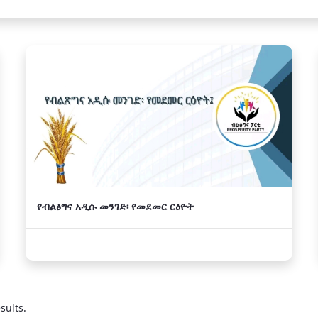
የብልፅግና አዲሱ መንገድ፡ የመደመር ርዕዮት
sults.