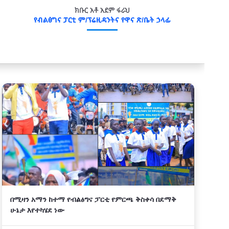
ክቡር አቶ አደም ፋራህ
የብልፅግና ፓርቲ ም/ፕሬዚዳንትና የዋና ጽ/ቤት ኃላፊ
በሚዛን አማን ከተማ የብልፅግና ፓርቲ የምርጫ ቅስቀሳ በደማቅ
ሁኔታ እየተካሄደ ነው