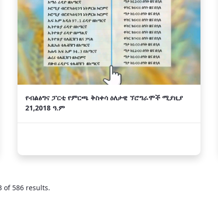
የብልፅግና ፓርቲ የምርጫ ቅስቀሳ ዕለታዊ ኘሮግራሞች ሚያዚያ
21,2018 ዓ.ም
 of 586 results.