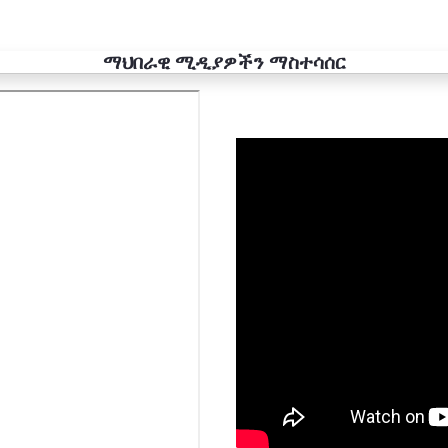
ማህበራዊ ሚዲያዎችን ማስተሳሰር