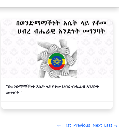
"በወንድማማችነት እሴት ላይ የቆመ ህብረ ብሔራዊ አንድነት
መገንባት "
← First
Previous
Next
Last →