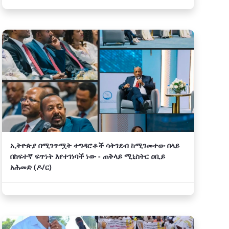
ኢትዮጵያ በሚገጥሟት ተግዳሮቶች ሳትገደብ ከሚገመተው በላይ
በከፍተኛ ፍጥነት እየተገነባች ነው - ጠቅላይ ሚኒስትር ዐቢይ
አሕመድ (ዶ/ር)