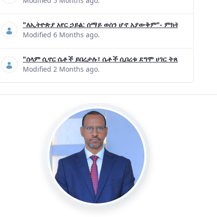
Modified 5 Months ago.
"ለኢትዮጵያ አየር ኃይል: ሰማይ ወሰን ሆኖ አያውቅም"- ምክትል ጠቅላይ ሚኒ
Modified 6 Months ago.
"ሰላም ሲኖር ሴቶች ይበረታሉ፣ ሴቶች ሲበረቱ ደግሞ ሀገር ትጸናለች"- ዶ/ር 
Modified 2 Months ago.