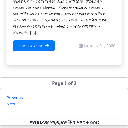
በኢትዮጵያ የወንድማማችነት እሴትን ለማጎልበት ፓርቲያችን
የመደመር መንገድን ይከተላል፡፡ ፓርቲያችን ብልፅግና የመደመር
እሳቤዎችን አንድ በአንድ እየተገበሩ በመሄድም የወንድማማችነት
መንፈስን ከተኛበት የሚቀሰቅስ ፓርቲ ነው። "የብሔሮችን ጥያቄ
ያከበደው የወንድማማችነት መቅለል ነው"ብሎ የሚያምነው
ፓርቲያችን [...]
ተጨማሪ ያንብቡ
January 01, 2026
Page 1 of 3
Previous
Next
ማህበራዊ ሚዲያዎችን ማስተሳሰር