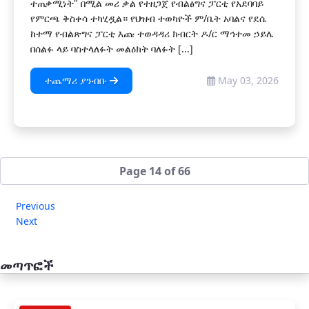
ተጠቃሚነት" በሚል መሪ ቃል የተዘጋጀ የብልፅግና ፓርቲ የአደባባይ
የምርጫ ቅስቀሳ ተካሂዷል። የህዝብ ተወካዮች ም/ቤት አባልና የደሴ
ከተማ የብልጽግና ፓርቲ እጩ ተወዳዳሪ ክብርት ዶ/ር ማኅተመ ኃይሌ
በሰልፉ ላይ ባስተላለፉት መልዕክት ባለፉት [...]
ተጨማሪ ያንብቡ
May 03, 2026
Page 14 of 66
Previous
Next
መጣጥፎች