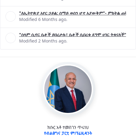
"ለኢትዮጵያ አየር ኃይል: ሰማይ ወሰን ሆኖ አያውቅም"- ምክትል ጠቅላይ 
Modified 6 Months ago.
"ሰላም ሲኖር ሴቶች ይበረታሉ፣ ሴቶች ሲበረቱ ደግሞ ሀገር ትጸናለች"- ዶ/
Modified 2 Months ago.
ክቡር አቶ ተመስገን ጥሩነህ
የብልፅግና ፓርቲ ም/ፕሬዚዳንት