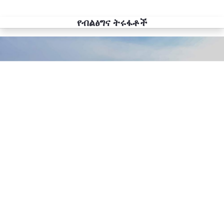
የብልፅግና ትሩፋቶች
Previous
Next