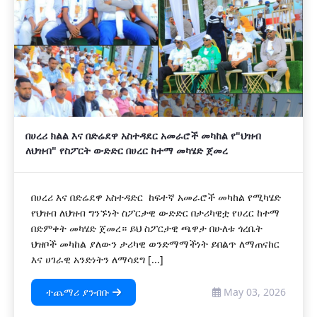
በሀረሪ ክልል እና በድሬደዋ አስተዳደር አመራሮች መካከል የ"ህዝብ
ለህዝብ" የስፖርት ውድድር በሀረር ከተማ መካሄድ ጀመረ
በሀረሪ እና በድሬደዋ አስተዳድር ከፍተኛ አመራሮች መካከል የሚካሄድ
የህዝብ ለህዝብ ግንኙነት ስፖርታዊ ውድድር በታሪካዊቷ የሀረር ከተማ
በድምቀት መካሄድ ጀመረ። ይህ ስፖርታዊ ጫዋታ በሁለቱ ጎረቤት
ህዝቦች መካከል ያለውን ታሪካዊ ወንድማማችነት ይበልጥ ለማጠናከር
እና ሀገራዊ አንድነትን ለማሳደግ [...]
ተጨማሪ ያንብቡ
May 03, 2026