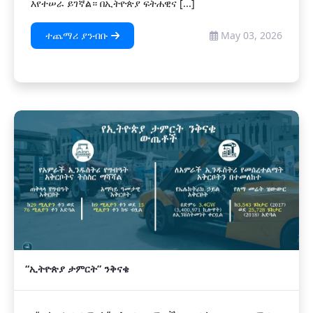
እየተሠራ ይገኛል። በኢትዮጵያ ፍትሐዊና [...]
ተጨማሪ ያንብቡ
May 03, 2026
“ኢትዮጵያ ታምርት” ንቅናቄ