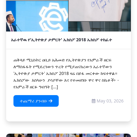
አራተኛዉ የ'ኢትዮጵያ ታምርት' ኤክስፖ 2018 ኤክስፖ ተከፈተ
ጠቅላይ ሚኒስትር ዐቢይ አሕመድ የኢትዮጵያን የአምራች ዘርፍ
ለማስፋፋት የሚደረገውን ጥረት የሚያጠናክረውን አራተኛውን
'ኢትዮጵያ ታምርት' ኤክስፖ 2018 ዛሬ በይፋ መርቀው ከፍተዋል።
‎‎ኤክስፖው እስካሁን ያሳያቸው እና የተመዘገቡ ዋና ዋና ስኬቶች፦ ‎-
የአምራች ዘርፉ ግብዓት [...]
ተጨማሪ ያንብቡ
May 03, 2026