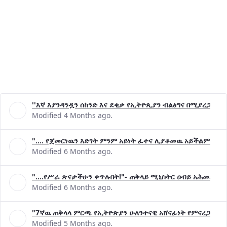
''እኛ እያንዳንዷን ሰከንድ እና ደቂቃ የኢትዮጲያን ብልፅግና በሚያረጋግጡ 
Modified 4 Months ago.
".... የጀመርነዉን እድገት ምንም አይነት ፈተና ሊያቆመዉ አይችልም"- ጠ
Modified 6 Months ago.
"....የሥራ ጽናታችሁን ቀጥሉበት!"- ጠቅላይ ሚኒስትር ዐብይ አሕመድ (ዶ
Modified 6 Months ago.
"7ኛዉ ጠቅላላ ምርጫ የኢትዮጵያን ሁለንተናዊ አሸናፊነት የምናረጋግጥበት እ
Modified 5 Months ago.