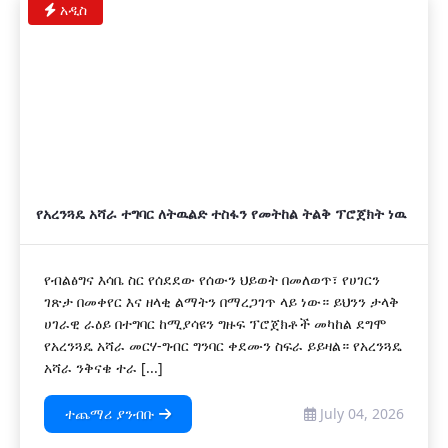
አዲስ
የአረንጓዴ አሻራ ተግባር ለትዉልድ ተስፋን የመትከል ትልቅ ፕሮጀክት ነዉ
የብልፅግና እሳቤ ስር የሰደደው የሰውን ህይወት በመለወጥ፣ የሀገርን
ገጽታ በመቀየር እና ዘላቂ ልማትን በማረጋገጥ ላይ ነው። ይህንን ታላቅ
ሀገራዊ ራዕይ በተግባር ከሚያሳዩን ግዙፍ ፕሮጀክቶች መካከል ደግሞ
የአረንጓዴ አሻራ መርሃ-ግብር ግንባር ቀደሙን ስፍራ ይይዛል። የአረንጓዴ
አሻራ ንቅናቄ ተራ [...]
ተጨማሪ ያንብቡ
July 04, 2026