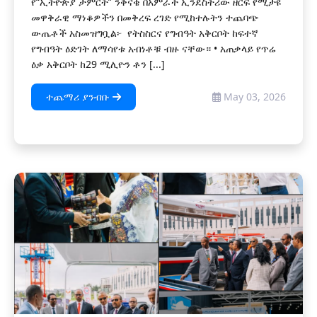
የ“ኢትዮጵያ ታምርት” ንቅናቄ በአምራች ኢንደስትሪው ዘርፍ የሚታዩ
መዋቅራዊ ማነቆዎችን በመቅረፍ ረገድ የሚከተሉትን ተጨባጭ
ውጤቶች አስመዝግቧል፦ ‎ ‎የትስስርና የግብዓት አቅርቦት ‎ከፍተኛ
የግብዓት ዕድገት ለማሳየቱ አብነቶቹ ብዙ ናቸው። ‎• አጠቃላይ የጥሬ
ዕቃ አቅርቦት ከ29 ሚሊዮን ቶን [...]
ተጨማሪ ያንብቡ
May 03, 2026