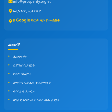
info@prosperity.org.et
አዲስ አበባ, ኢትዮጵያ
በ Google ካርታ ላይ ይመልከቱ
መርሆች
ሕዝባዊነት
ዴሞክራሲያዊነት
የሕግ የበላይነት
ልማትና ፍትሐዊ ተጠቃሚነት
ተግባራዊ እውነታ
ሀገራዊ አንድነትና ኅብረ ብሔራዊነት