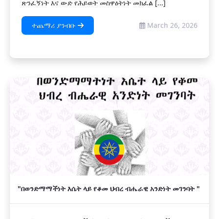
ጽንፈኝነት እና ውድ የሕይወት መስዋዕትነት መክፈል [...]
ተጨማሪ ያንብቡ
March 26, 2026
"በወንድማማችነት እሴት ላይ የቆመ ህብረ ብሔራዊ አንድነት መገንባት "