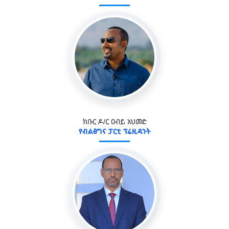
ክቡር ዶ/ር ዐብይ አህመድ
የብልፅግና ፓርቲ ፕሬዚዳንት