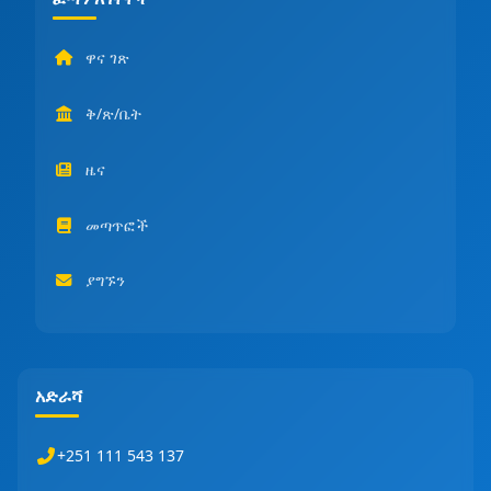
ዋና ገጽ
ቅ/ጽ/ቤት
ዜና
መጣጥፎች
ያግኙን
አድራሻ
+251 111 543 137