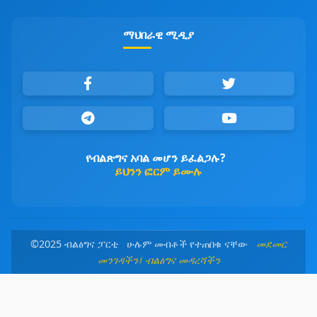
ማህበራዊ ሚዲያ
የብልጽግና አባል መሆን ይፈልጋሉ?
ይህንን ፎርም ይሙሉ
©2025 ብልፅግና ፓርቲ ሁሉም መብቶች የተጠበቁ ናቸው
መደመር
መንገዳችን፤ ብልፅግና መዳረሻችን