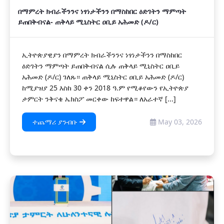
በማምረት ክብራችንንና ነፃነታችንን በማስከበር ዕድገትን ማምጣት
ይጠበቅብናል- ጠቅላይ ሚኒስትር ዐቢይ አሕመድ (ዶ/ር)
ኢትዮጵያዊያን በማምረት ክብራችንንና ነፃነታችንን በማስከበር
ዕድገትን ማምጣት ይጠበቅብናል ሲሉ ጠቅላይ ሚኒስትር ዐቢይ
አሕመድ (ዶ/ር) ገለጹ። ጠቅላይ ሚኒስትር ዐቢይ አሕመድ (ዶ/ር)
ከሚያዝያ 25 እስከ 30 ቀን 2018 ዓ.ም የሚቆየውን የኢትዮጵያ
ታምርት ንቅናቄ ኤክስፖ መርቀው ከፍተዋል። ለአራተኛ [...]
ተጨማሪ ያንብቡ
May 03, 2026