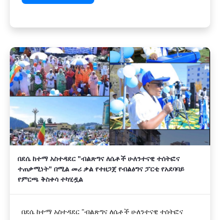
በደሴ ከተማ አስተዳደር "ብልጽግና ለሴቶች ሁለንተናዊ ተሰትፎና
ተጠቃሚነት" በሚል መሪ ቃል የተዘጋጀ የብልፅግና ፓርቲ የአደባባይ
የምርጫ ቅስቀሳ ተካሂዷል
በደሴ ከተማ አስተዳደር "ብልጽግና ለሴቶች ሁለንተናዊ ተሰትፎና