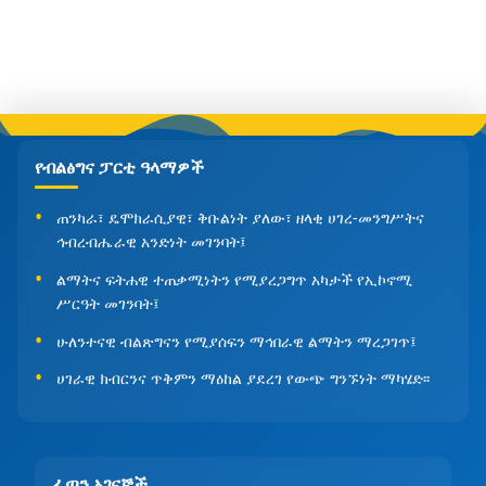
የብልፅግና ፓርቲ ዓላማዎች
ጠንካራ፣ ዴሞክራሲያዊ፣ ቅቡልነት ያለው፣ ዘላቂ ሀገረ-መንግሥትና
ኅብረብሔራዊ አንድነት መገንባት፤
ልማትና ፍትሐዊ ተጠቃሚነትን የሚያረጋግጥ አካታች የኢኮኖሚ
ሥርዓት መገንባት፤
ሁለንተናዊ ብልጽግናን የሚያሰፍን ማኅበራዊ ልማትን ማረጋገጥ፤
ሀገራዊ ክብርንና ጥቅምን ማዕከል ያደረገ የውጭ ግንኙነት ማካሄድ፡፡
ፈጣን አገናኞች