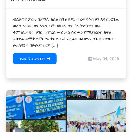
ብልጽግና ፓርቲ በሶማሊ ክልል በዔልዋይኔ ወረዳ ኖጎብ ዞን እና በሀርጌሌ
ወረዳ አፍዴር ዞን እንዲሁም በሸቤሌ ዞን "ኢትዮጵያን ወደ
ተምሳሌታዊት ሀገር!" በሚል መሪ ቃል ሰፊዉን የማህበረሰብ ክፍል
ያሳተፈ ደማቅ የምርጫ ቅስቀሳ አካሂዷል፡፡ ብልጽግና ፓርቲ የሀገርን
ሉአላዊነት በሁሉም ዘርፍ [...]
ተጨማሪ ያንብቡ
May 04, 2026