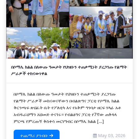
በሶማሌ ክልል በለውጡ ዓመታት የህዝቡን ተጠቃሚነት ያረጋገጡ የልማት
ሥራዎች ተከናውነዋል
በሶማሌ ክልል በለውጡ ዓመታት የህዝቡን ተጠቃሚነት ያረጋገጡ
የልማት ሥራዎች መከናወናቸውን በብልጽግና ፓርቲ የሶማሌ ክልል
ቅርንጫፍ ጽህፈት ቤት የፖለቲካ እና የአቅም ግንባታ ዘርፍ ሃላፊ አቶ
አብዱራህማን አህመድ ተናገሩ። የብልፅግና ፓርቲ የ7ኛው ጠቅላላ
ምርጫ የምረጡኝ ቅስቀሳ መርሃግብር በሶማሌ ክልል [...]
ተጨማሪ ያንብቡ
May 03, 2026