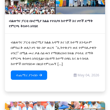
ብልጽግና ፓርቲ በኦሮሚያ ክልል የተለያዩ ከተሞች እና ዞኖች ደማቅ
የምርጫ ቅስቀሳ አካሄደ
ብልጽግና ፓርቲ በኦሮሚያ ክልል አዳማ እና ነጆ ከተማ እንዲሁም
በምስራቅ ወለጋ ዞን ጎቡ ሰዮ ወረዳ "ኢትዮጵያን ወደ ተምሳሌታዊት
ሀገር!" በሚል መሪ ቃል ሰፊዉን የማህበረሰብ ክፍል ያሳተፈ ደማቅ
የምርጫ ቅስቀሳ አካሂዷል፡፡ በአዳማ ከተማ በዳቤ እና ሉጎ ክፍለ
ከተሞች በተካሄደው በዚህ የምረጡኝ [...]
ተጨማሪ ያንብቡ
May 04, 2026