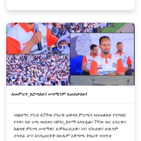
ለመምረጥ_እሮጣለሁ፤ ሠላሜንም እጠብቃለሁ!
ብልጽግና ፓርቲ ለ7ኛዉ ሃገራዊ ጠቅላላ ምርጫን አስመልክቶ የተካሄደ
የጎዳና ላይ ሩጫ ዉድድር በሸገር_ከተማ አካሂዷል፡፡ 7ኛው ዙር አገራዊና
ክልላዊ ምርጫ ሠላማዊ፣ ዴሞክራሲአዊ፣ ነፃ፣ ፍትሐዊና ሁሉንም
ያሳተፈ ሆኖ እንዲጠናቀቅ በሁሉም አቅጣጫ ትኩረት ተሰጥቶ