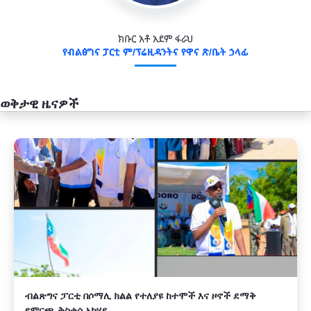
ክቡር አቶ አደም ፋራህ
የብልፅግና ፓርቲ ም/ፕሬዚዳንትና የዋና ጽ/ቤት ኃላፊ
ወቅታዊ ዜናዎች
አዲስ
ብልጽግና ፓርቲ በሶማሊ ክልል የተለያዩ ከተሞች እና ዞኖች ደማቅ
የምርጫ ቅስቀሳ አካሄደ