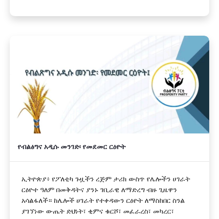
የብልፅግና አዲሱ መንገድ፡ የመደመር ርዕዮት
ኢትዮጵያ፥ የፖለቲካ ጉዟችን ረጅም ታሪክ ውስጥ የሌሎችን ሀገራት
ርዕዮተ ዓለም በመቅዳትና ያንኑ ገቢራዊ ለማድረግ ብዙ ጊዜዋን
አሳልፋለች። ከሌሎች ሀገራት የተቀዳውን ርዕዮት ለማስከበር ስንል
ያገኘነው ውጤት ድህነት፣ ቂምና ቁርሾ፣ መፈራረስ፣ መካረር፣