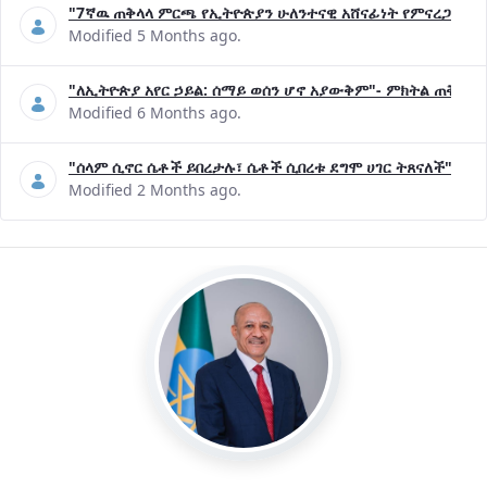
"7ኛዉ ጠቅላላ ምርጫ የኢትዮጵያን ሁለንተናዊ አሸናፊነት የምናረጋግጥበት እ
Modified 5 Months ago.
"ለኢትዮጵያ አየር ኃይል: ሰማይ ወሰን ሆኖ አያውቅም"- ምክትል ጠቅላይ 
Modified 6 Months ago.
"ሰላም ሲኖር ሴቶች ይበረታሉ፣ ሴቶች ሲበረቱ ደግሞ ሀገር ትጸናለች"- ዶ/
Modified 2 Months ago.