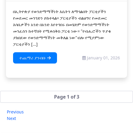
በኢትዮጵያ የወንድማማችነት እሴትን ለማጎልበት ፓርቲያችን
የመደመር መንገድን ይከተላል፡፡ ፓርቲያችን ብልፅግና የመደመር
እሳቤዎችን አንድ በአንድ እየተገበሩ በመሄድም የወንድማማችነት
መንፈስን ከተኛበት የሚቀሰቅስ ፓርቲ ነው። "የብሔሮችን ጥያቄ
ያከበደው የወንድማማችነት መቅለል ነው"ብሎ የሚያምነው
ፓርቲያችን [...]
ተጨማሪ ያንብቡ
January 01, 2026
Page 1 of 3
Previous
Next