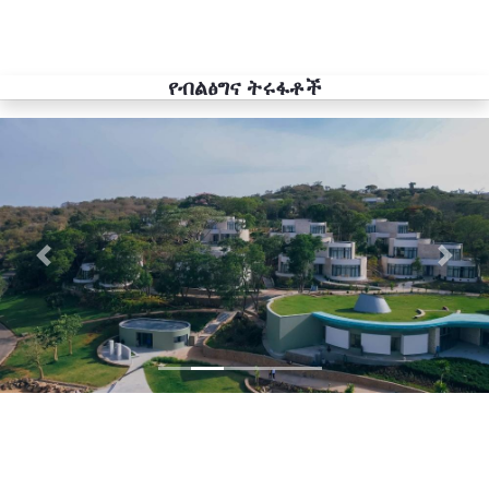
የብልፅግና ትሩፋቶች
Previous
Next