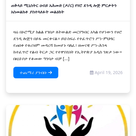
ጠቅላይ ሚኒስትር ዐብይ አሕመድ (ዶ/ር) የሃሮ ደንዲ ሎጅ ምርቃትን
አስመልክቶ ያስተላለፉት መልዕክት
ዛሬ በኦሮሚያ ክልል የገበታ ለትውልድ መርሃግብር አካል የሆነውን የሀሮ
ደንዲ ሎጅን በይፋ መርቀናል። ‎ይህ ስፍራ የተፈጥሮን ሥነ-ምህዳር
የጠበቀ የቱሪዝም መዳረሻ ከመሆኑ ባለፈ፣ ዘመናዊ ሥነ-ሕንጻ
ከተፈጥሮ የልብ ትርታ ጋር የተዋሃደበት የኢትዮጵያ አዲስ ገጽታ ነው።
በዚህ ቦታ የቆመው ግንባታ ብቻ [...]
ተጨማሪ ያንብቡ
April 19, 2026