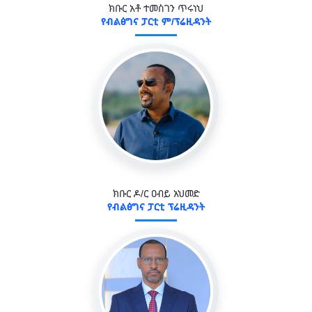
ክቡር አቶ ተመስገን ጥሩነህ
የብልፅግና ፓርቲ ም/ፕሬዚዳንት
ክቡር ዶ/ር ዐብይ አህመድ
የብልፅግና ፓርቲ ፕሬዚዳንት