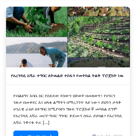
አዲስ
የአረንጓዴ አሻራ ተግባር ለትዉልድ ተስፋን የመትከል ትልቅ ፕሮጀክት ነዉ
የብልፅግና እሳቤ ስር የሰደደው የሰውን ህይወት በመለወጥ፣ የሀገርን
ገጽታ በመቀየር እና ዘላቂ ልማትን በማረጋገጥ ላይ ነው። ይህንን ታላቅ
ሀገራዊ ራዕይ በተግባር ከሚያሳዩን ግዙፍ ፕሮጀክቶች መካከል ደግሞ
የአረንጓዴ አሻራ መርሃ-ግብር ግንባር ቀደሙን ስፍራ ይይዛል። የአረንጓዴ
አሻራ ንቅናቄ ተራ [...]