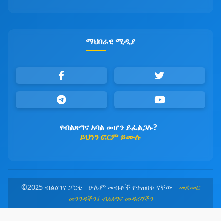
ማህበራዊ ሚዲያ
የብልጽግና አባል መሆን ይፈልጋሉ?
ይህንን ፎርም ይሙሉ
©2025 ብልፅግና ፓርቲ ሁሉም መብቶች የተጠበቁ ናቸው
መደመር
መንገዳችን፤ ብልፅግና መዳረሻችን