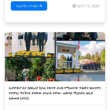
ተጨማሪ ያንብቡ
April 15, 2026
ኢትዮጵያ እና ላይቤሪያ ከጋራ የጽናት ታሪክ የሚመነጭ ጥልቅና ዘመናትን
የተሻገረ ግንኙነት ያላቸው ሀገራት ናቸው- ጠቅላይ ሚኒስትር ዐቢይ
አሕመድ (ዶ/ር)