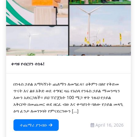
ቀጣዩ የብርሃን ተስፋ!
‎በንፋስ ኃይል አማካኝነት ጨለማን ለመግፈፍ፣ ዐቅምን በለየ የቅድመ
ጥናት እና ልዩ እቅድ ወደ ተግባር ዛሬ የአሰላ የንፋስ ኃይል ማመንጫን
እውን አድርጋለች። ይህ ፕሮጀክት 100 ሜጋ ዋት ንጹህ የኃይል
አቅርቦት በመጨመር ወደ ዘርፈ ብዙ እና ቀጣይነት ባለው የኃይል መጻዒ
ዕጣ ፈንታ ለመገንባት የምናደርገውን [...]
ተጨማሪ ያንብቡ
April 16, 2026