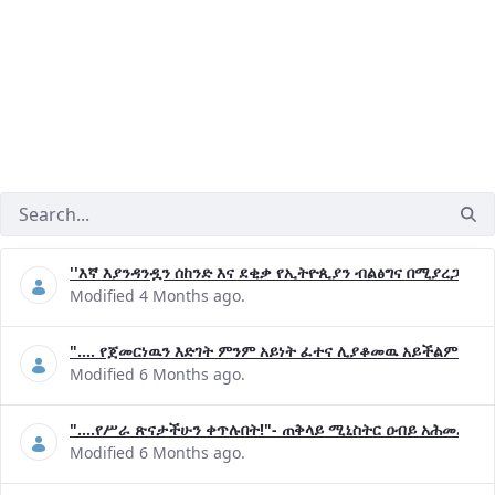
''እኛ እያንዳንዷን ሰከንድ እና ደቂቃ የኢትዮጲያን ብልፅግና በሚያረጋግጡ 
Modified 4 Months ago.
".... የጀመርነዉን እድገት ምንም አይነት ፈተና ሊያቆመዉ አይችልም"- ጠ
Modified 6 Months ago.
"....የሥራ ጽናታችሁን ቀጥሉበት!"- ጠቅላይ ሚኒስትር ዐብይ አሕመድ (ዶ
Modified 6 Months ago.