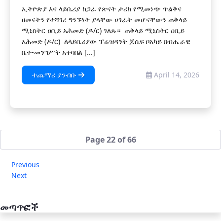
ኢትዮጵያ እና ላይቤሪያ ከጋራ የጽናት ታሪክ የሚመነጭ ጥልቅና
ዘመናትን የተሻገረ ግንኙነት ያላቸው ሀገራት መሆናቸውን ጠቅላይ
ሚኒስትር ዐቢይ አሕመድ (ዶ/ር) ገለጹ። ጠቅላይ ሚኒስትር ዐቢይ
አሕመድ (ዶ/ር) ለላይቤሪያው ፕሬዝዳንት ጆሴፍ ቦአካይ በብሔራዊ
ቤተ-መንግሥት አቀባበል [...]
ተጨማሪ ያንብቡ
April 14, 2026
Page 22 of 66
Previous
Next
መጣጥፎች