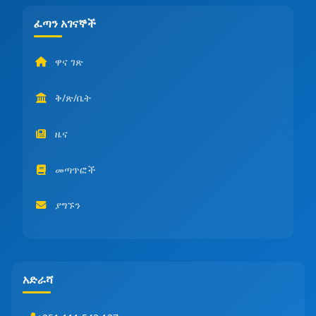
ፈጣን አገናኞች
ዋና ገጽ
ቅ/ጽ/ቤት
ዜና
መጣጥፎች
ያግኙን
አድራሻ