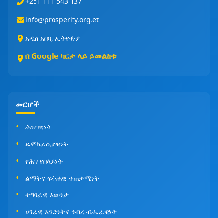
+251 111 543 137
info@prosperity.org.et
አዲስ አበባ, ኢትዮጵያ
በ Google ካርታ ላይ ይመልከቱ
መርሆች
ሕዝባዊነት
ዴሞክራሲያዊነት
የሕግ የበላይነት
ልማትና ፍትሐዊ ተጠቃሚነት
ተግባራዊ እውነታ
ሀገራዊ አንድነትና ኅብረ ብሔራዊነት