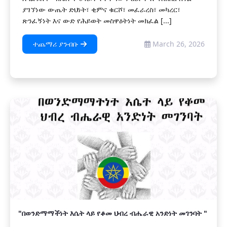
ያገኘነው ውጤት ድህነት፣ ቂምና ቁርሾ፣ መፈራረስ፣ መካረር፣
ጽንፈኝነት እና ውድ የሕይወት መስዋዕትነት መክፈል [...]
ተጨማሪ ያንብቡ
March 26, 2026
"በወንድማማችነት እሴት ላይ የቆመ ህብረ ብሔራዊ አንድነት መገንባት "