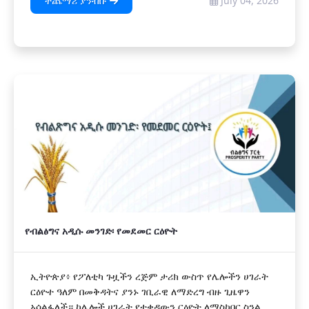
ተጨማሪ ያንብቡ
July 04, 2026
የብልፅግና አዲሱ መንገድ፡ የመደመር ርዕዮት
ኢትዮጵያ፥ የፖለቲካ ጉዟችን ረጅም ታሪክ ውስጥ የሌሎችን ሀገራት
ርዕዮተ ዓለም በመቅዳትና ያንኑ ገቢራዊ ለማድረግ ብዙ ጊዜዋን
አሳልፋለች። ከሌሎች ሀገራት የተቀዳውን ርዕዮት ለማስከበር ስንል