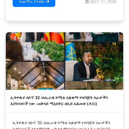
ተጨማሪ ያንብቡ
April 17, 2026
ኢትዮጵያ ለኮፕ 32 ብሔራዊ ኮሚቴ አቋቁማ የዝግጅት ስራዎችን
እያከናወነች ነው -ጠቅላይ ሚኒስትር ዐቢይ አሕመድ (ዶ/ር)
ኢትዮጵያ ለኮፕ 32 ብሔራዊ ኮሚቴ አቋቁማ የዝግጅት ስራዎችን
እያከናወነች እንደምትገኝ ጠቅላይ ሚኒስትር ዐቢይ አሕመድ (ዶ/ር)