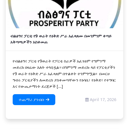
ብልፅግና ፓርቲ የ9 ወራት የዕቅድ ሥራ አፈጻጸሙ በመገምገም ቀጣይ
አቅጣጫዎችን አስቀመጠ
የብልፅግና ፓርቲ የ9ወራት የፓርቲ ስራዎች አፈፃፀም የግምገማ
መድረክ በዛሬው እለት ተካሂዷል። በግምገማ መድረኩ ላይ የፓርቲያችን
የ9 ወራት የዕቅድ ሥራ አፈጻጸም በጥልቀት ተገምግሟል፡፡ በመርሀ
ግብሩ ፓርቲያችን ለመድረስ ያስቀመጣቸውን የዕሳቤ፣ የዕቅድ፣ የተግባር
እና የውጤታማነት ደረጃዎች [...]
ተጨማሪ ያንብቡ
April 17, 2026