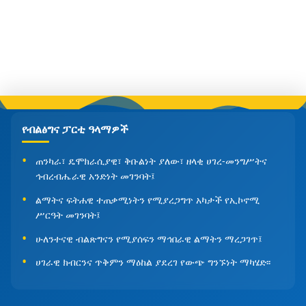
የብልፅግና ፓርቲ ዓላማዎች
ጠንካራ፣ ዴሞክራሲያዊ፣ ቅቡልነት ያለው፣ ዘላቂ ሀገረ-መንግሥትና
ኅብረብሔራዊ አንድነት መገንባት፤
ልማትና ፍትሐዊ ተጠቃሚነትን የሚያረጋግጥ አካታች የኢኮኖሚ
ሥርዓት መገንባት፤
ሁለንተናዊ ብልጽግናን የሚያሰፍን ማኅበራዊ ልማትን ማረጋገጥ፤
ሀገራዊ ክብርንና ጥቅምን ማዕከል ያደረገ የውጭ ግንኙነት ማካሄድ፡፡