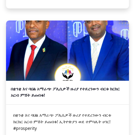
በቋንቋ እና ባህል አማራጭ ፖሊሲዎች ዙሪያ የተደረገውን ብርቱ ክርክር
አርብ ምሽት ይጠብቁ!
በቋንቋ እና ባህል አማራጭ ፖሊሲዎች ዙሪያ የተደረገውን ብርቱ
ክርክር አርብ ምሽት ይጠብቁ! ኢትዮጵያን ወደ ተምሳሌት ሀገር!
#prosperity