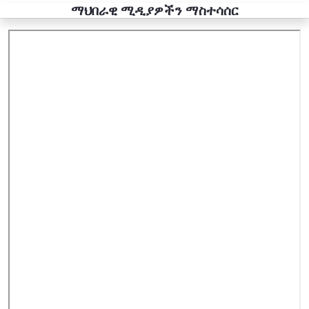
ማህበራዊ ሚዲያዎችን ማስተሳሰር