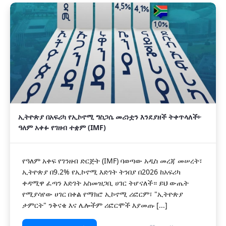
ኢትዮጵያ በአፍሪካ የኢኮኖሚ ግስጋሴ መሪነቷን እንደያዘች ትቀጥላለች፦
ዓለም አቀፉ የገዘብ ተቋም (IMF)
የዓለም አቀፍ የገንዘብ ድርጅት (IMF) ባወጣው አዲስ መረጃ መሠረት፣
ኢትዮጵያ በ9.2% የኢኮኖሚ እድገት ትንበያ በ2026 ከአፍሪካ
ቀዳሚዋ ፈጣን እድገት አስመዝጋቢ ሀገር ትሆናለች። ይህ ውጤት
የሚያሳየው ሀገር በቀል የማክሮ ኢኮኖሚ ሪፎርም፣ "ኢትዮጵያ
ታምርት" ንቅናቄ እና ሌሎችም ሪፎርሞች እያመጡ [...]