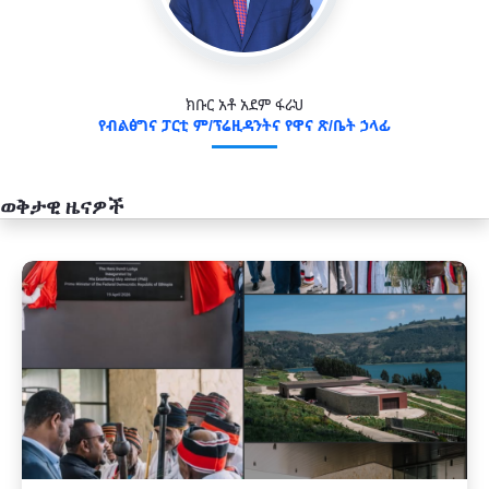
ክቡር አቶ አደም ፋራህ
የብልፅግና ፓርቲ ም/ፕሬዚዳንትና የዋና ጽ/ቤት ኃላፊ
ወቅታዊ ዜናዎች
አዲስ