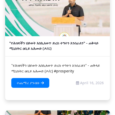
"የሕዝባችን ህይወት እስኪለወጥ ድረስ ተግተን እንሰራለን" - ጠቅላይ
ሚኒስትር ዐቢይ አሕመድ (ዶ/ር)
"የሕዝባችን ህይወት እስኪለወጥ ድረስ ተግተን እንሰራለን" - ጠቅላይ
ሚኒስትር ዐቢይ አሕመድ (ዶ/ር) #prosperity
ተጨማሪ ያንብቡ
April 16, 2026