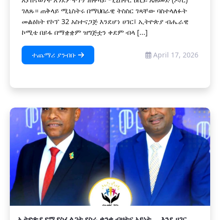
ገለጹ። ጠቅላይ ሚኒስትሩ በማህበራዊ ትስስር ገጻቸው ባስተላለፉት
መልዕክት የኮፕ 32 አስተናጋጅ እንደሆነ ሀገር፤ ኢትዮጵያ ብሔራዊ
ኮሚቴ በይፋ በማቋቋም ዝግጅቷን ቀደም ብላ [...]
ተጨማሪ ያንብቡ
April 17, 2026
ኢትዮጵያ የሚያስፈልጋት የስራ ቋንቋ ብዛትና አይነት... ‎ እንደ ሀገር