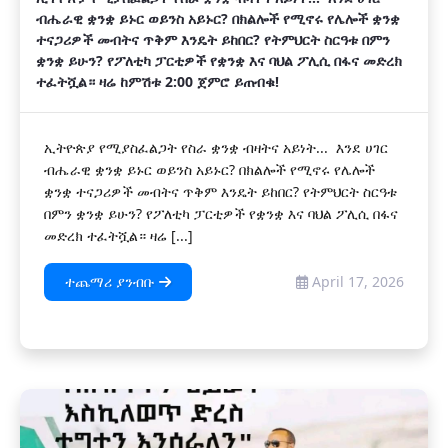
ብሔራዊ ቋንቋ ይኑር ወይንስ አይኑር? በክልሎች የሚኖሩ የሌሎች ቋንቋ
ተናጋሪዎች መብትና ጥቅም እንዴት ይከበር? የትምህርት ስርዓቱ በምን
ቋንቋ ይሁን? ‎የፖለቲካ ፓርቲዎች የቋንቋ እና ባህል ፖሊሲ ‎በፋና መድረክ
ተፈትሿል። ‎ዛሬ ከምሽቱ 2:00 ጀምሮ ይጠብቁ!
ኢትዮጵያ የሚያስፈልጋት የስራ ቋንቋ ብዛትና አይነት... ‎ እንደ ሀገር
ብሔራዊ ቋንቋ ይኑር ወይንስ አይኑር? በክልሎች የሚኖሩ የሌሎች
ቋንቋ ተናጋሪዎች መብትና ጥቅም እንዴት ይከበር? የትምህርት ስርዓቱ
በምን ቋንቋ ይሁን? ‎የፖለቲካ ፓርቲዎች የቋንቋ እና ባህል ፖሊሲ ‎በፋና
መድረክ ተፈትሿል። ‎ዛሬ [...]
ተጨማሪ ያንብቡ
April 17, 2026