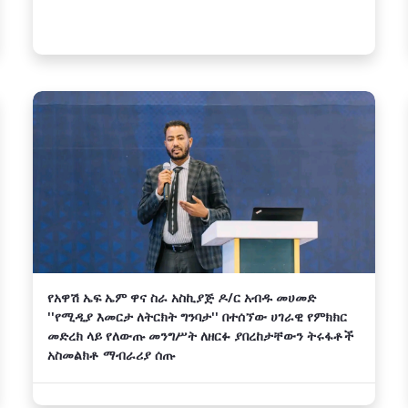
የአዋሽ ኤፍ ኤም ዋና ስራ አስኪያጅ ዶ/ር አብዱ መሀመድ
''የሚዲያ እመርታ ለትርክት ግንባታ'' በተሰኘው ሀገራዊ የምክክር
መድረክ ላይ የለውጡ መንግሥት ለዘርፉ ያበረከታቸውን ትሩፋቶች
አስመልክቶ ማብራሪያ ሰጡ