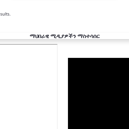
sults.
ማህበራዊ ሚዲያዎችን ማስተሳሰር