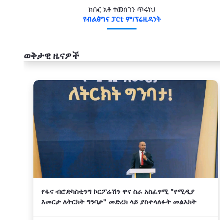
ክቡር አቶ ተመስገን ጥሩነህ
የብልፅግና ፓርቲ ም/ፕሬዚዳንት
ወቅታዊ ዜናዎች
አዲስ
የፋና ብሮድካስቲንግ ኮርፖሬሽን ዋና ስራ አስፈፃሚ "የሚዲያ
እመርታ ለትርክት ግንባታ" መድረክ ላይ ያስተላለፉት መልእክት