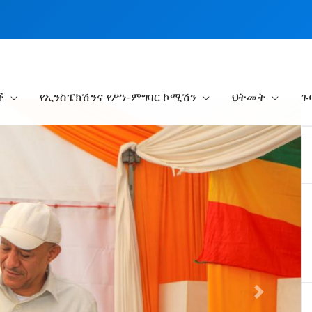
ች
የኢንስፔክሽንና የሥነ-ምግባር ኮሚሽን
ህትመት
ጉ
Next