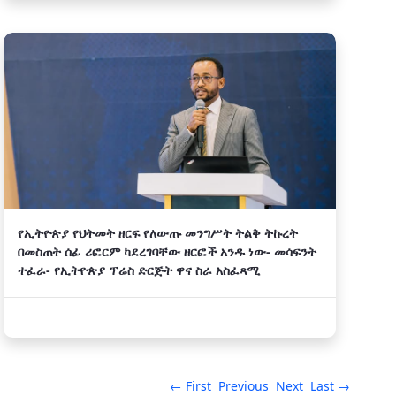
የኢትዮጵያ የህትመት ዘርፍ የለውጡ መንግሥት ትልቅ ትኩረት
በመስጠት ሰፊ ሪፎርም ካደረገባቸው ዘርፎች አንዱ ነው- መሳፍንት
ተፈራ- የኢትዮጵያ ፕሬስ ድርጅት ዋና ስራ አስፈጻሚ
← First
Previous
Next
Last →