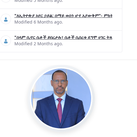
Modified 5 Months ago.
"ለኢትዮጵያ አየር ኃይል: ሰማይ ወሰን ሆኖ አያውቅም"- ምክትል ጠቅላይ ሚኒ
Modified 6 Months ago.
"ሰላም ሲኖር ሴቶች ይበረታሉ፣ ሴቶች ሲበረቱ ደግሞ ሀገር ትጸናለች"- ዶ/ር 
Modified 2 Months ago.