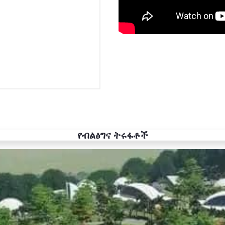
የብልፅግና ትሩፋቶች