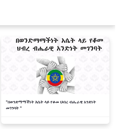
"በወንድማማችነት እሴት ላይ የቆመ ህብረ ብሔራዊ አንድነት
መገንባት "