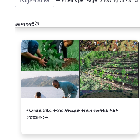
— 9 Items per Page
Showing 73 - 81 of 
Page 9 of 66
መጣጥፎች
አዲስ
የአረንጓዴ አሻራ ተግባር ለትዉልድ ተስፋን የመትከል ትልቅ
ፕሮጀክት ነዉ