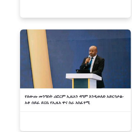
የለውጡ መንግስት ሪፎርም ኢዜአን ዳግም እንዲወለድ አድርጎታል-
አቶ ሰይፈ ደርቤ የኢዜአ ዋና ስራ አስፈፃሚ