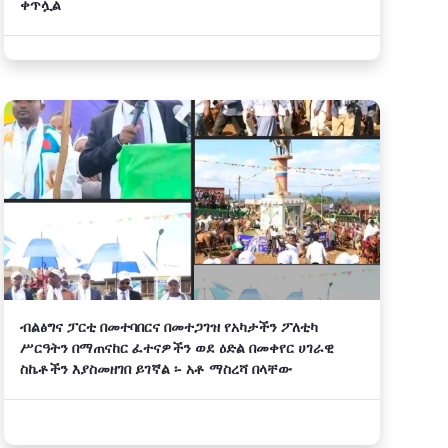
ቀጥሏል
ብልፅግና ፓርቲ በመተባበርና በመተጋገዝ የአካታችን ፖለቲካ
ሥርዓትን በማጠናከር ፈተናዎችን ወደ ዕድል በመቀየር ሀገራዊ
ስኬቶችን እያስመዘገበ ይገኛል ፡- አቶ ማስረሻ በላቸው