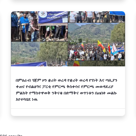
በምዕራብ ጎጃም ዞን ቋሪት ወረዳ የቋሪት ወረዳ የገነት እና ጣሊያን
ቀጠና የብልፅግና ፓርቲ የምርጫ ቅስቀሳና የምርጫ መወዳደሪያ
ምልክት የማስተዋወቅ ንቅናቄ በድማቅና ወጥነቱን በጠበቀ መልኩ
እየተካሄደ ነዉ