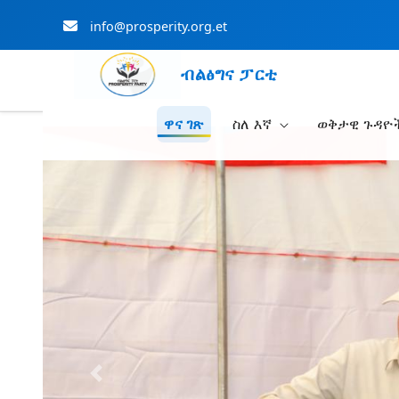
info@prosperity.org.et
ብልፅግና ፓርቲ
ዋና ገጽ
ስለ እኛ
ወቅታዊ ጉዳዮ
Skip to Main Content
Previous