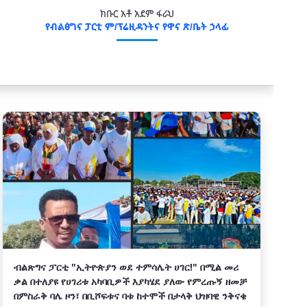
ክቡር አቶ አደም ፋራህ
የብልፅግና ፓርቲ ም/ፕሬዚዳንትና የዋና ጽ/ቤት ኃላፊ
ብልጽግና ፓርቲ "ኢትዮጵያን ወደ ተምሳሌት ሀገር!" በሚል መሪ
ቃል በተለያዩ የሀገሪቱ አካባቢዎች እያካሄደ ያለው የምረጡኝ ዘመቻ
በምስራቅ ባሌ ዞን፣ በቢሾፍቱና ባቱ ከተሞች በታላቅ ህዝባዊ ንቅናቄ