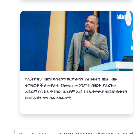
የኢትዮጵያ ብሮድካስቲንግ ኮርፖሬሽን የነበሩበትን ዘርፈ ብዙ
ተግዳሮቶች ለመፍታት የለውጡ መንግሥት በዘርፉ ያደረገው
ሪፎርም በር ከፋች ነበር- ቢኒያም ኤሮ ፣ የኢትዮጵያ ብሮድካስቲንግ
ኮርፖሬሽን ዋና ስራ አስፈጻሚ