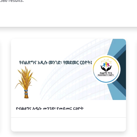
586 results.
የብልፅግና አዲሱ መንገድ፡ የመደመር ርዕዮት