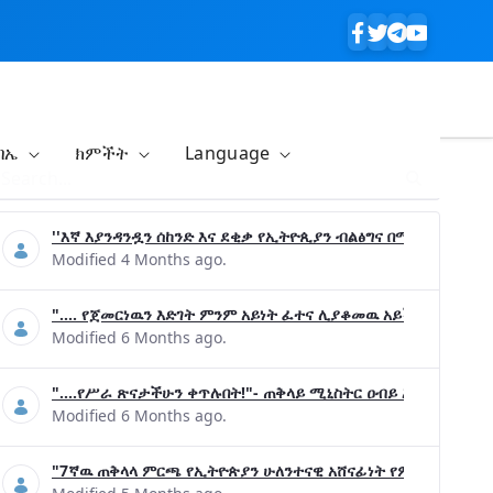
ባኤ
ክምችት
Language
''እኛ እያንዳንዷን ሰከንድ እና ደቂቃ የኢትዮጲያን ብልፅግና በሚያረጋግጡ ጉዳ
Modified 4 Months ago.
".... የጀመርነዉን እድገት ምንም አይነት ፈተና ሊያቆመዉ አይችልም"- ጠቅላ
Modified 6 Months ago.
"....የሥራ ጽናታችሁን ቀጥሉበት!"- ጠቅላይ ሚኒስትር ዐብይ አሕመድ (ዶ/ር
Modified 6 Months ago.
"7ኛዉ ጠቅላላ ምርጫ የኢትዮጵያን ሁለንተናዊ አሸናፊነት የምናረጋግጥበት እንዲ