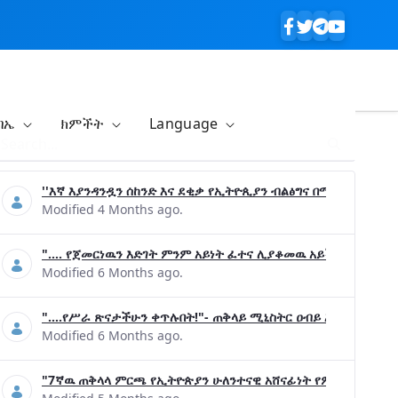
ባኤ
ክምችት
Language
''እኛ እያንዳንዷን ሰከንድ እና ደቂቃ የኢትዮጲያን ብልፅግና በሚያረጋግጡ ጉዳ
Modified 4 Months ago.
".... የጀመርነዉን እድገት ምንም አይነት ፈተና ሊያቆመዉ አይችልም"- ጠቅላ
Modified 6 Months ago.
"....የሥራ ጽናታችሁን ቀጥሉበት!"- ጠቅላይ ሚኒስትር ዐብይ አሕመድ (ዶ/ር
Modified 6 Months ago.
"7ኛዉ ጠቅላላ ምርጫ የኢትዮጵያን ሁለንተናዊ አሸናፊነት የምናረጋግጥበት እንዲ