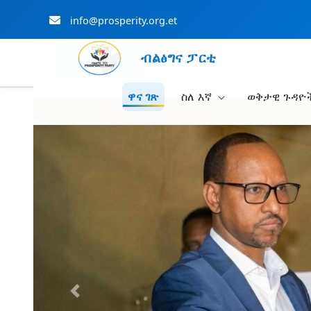
info@prosperity.org.et
ብልፅግና ፓርቲ
ዋና ገጽ
ስለ እኛ
ወቅታዊ ጉዳዮ
Skip to Main Content
Previous