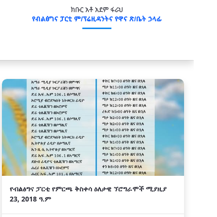
ክቡር አቶ አደም ፋራህ
የብልፅግና ፓርቲ ም/ፕሬዚዳንትና የዋና ጽ/ቤት ኃላፊ
የብልፅግና ፓርቲ የምርጫ ቅስቀሳ ዕለታዊ ኘሮግራሞች ሚያዚያ
23, 2018 ዓ.ም