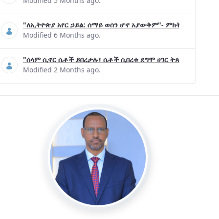
Modified 5 Months ago.
"ለኢትዮጵያ አየር ኃይል: ሰማይ ወሰን ሆኖ አያውቅም"- ምክትል ጠቅላይ ሚኒ
Modified 6 Months ago.
"ሰላም ሲኖር ሴቶች ይበረታሉ፣ ሴቶች ሲበረቱ ደግሞ ሀገር ትጸናለች"- ዶ/ር 
Modified 2 Months ago.