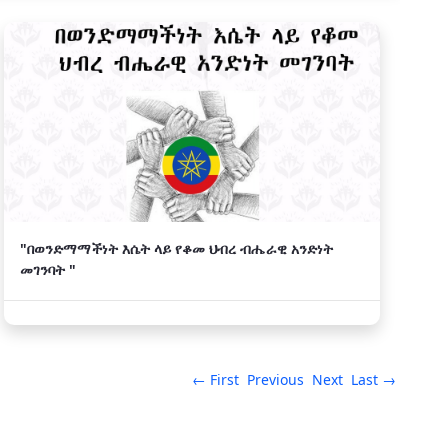
"በወንድማማችነት እሴት ላይ የቆመ ህብረ ብሔራዊ አንድነት
መገንባት "
← First
Previous
Next
Last →