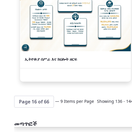
ኢትዮጵያ በሥራ እና ክህሎት ዘርፍ
— 9 Items per Page
Showing 136 - 144
Page 16 of 66
መጣጥፎች