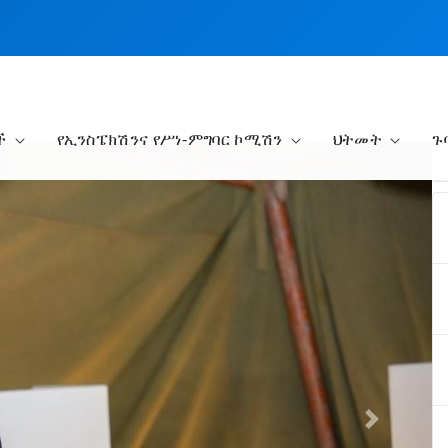
ች
የኢንስፔክሽንና የሥነ-ምግባር ኮሚሽን
ህትመት
ጉ
Next