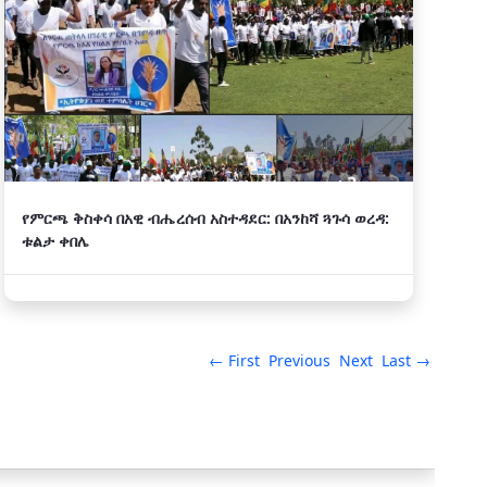
የምርጫ ቅስቀሳ በአዊ ብሔረሰብ አስተዳደር: በአንከሻ ጓጉሳ ወረዳ:
ቱልታ ቀበሌ
← First
Previous
Next
Last →