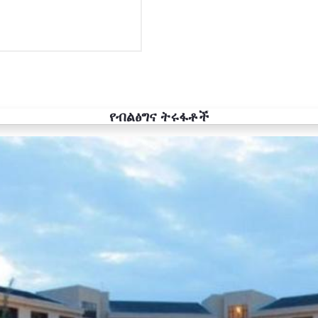
የብልፅግና ትሩፋቶች