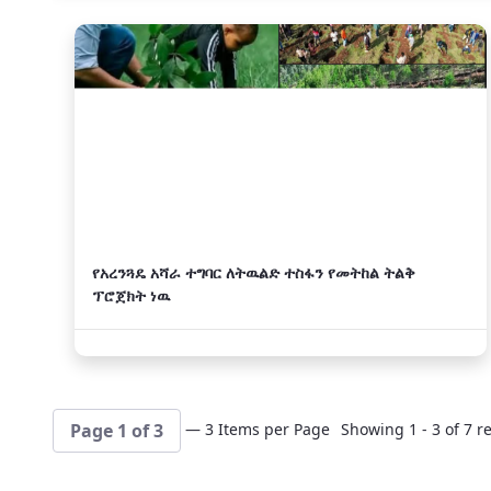
አዲስ
የአረንጓዴ አሻራ ተግባር ለትዉልድ ተስፋን የመትከል ትልቅ
ፕሮጀክት ነዉ
— 3 Items per Page
Showing 1 - 3 of 7 re
Page 1 of 3