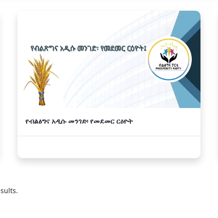
የብልፅግና አዲሱ መንገድ፡ የመደመር ርዕዮት
sults.