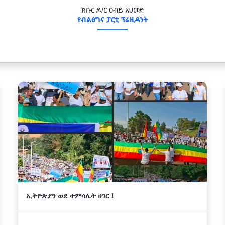
ክቡር ዶ/ር ዐብይ አህመድ
የብልፅግና ፓርቲ ፕሬዚዳንት
ኢትዮጵያን ወደ ተምሳሌት ሀገር !