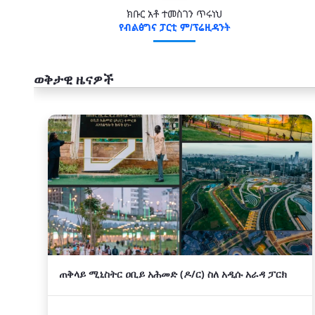
ክቡር አቶ ተመስገን ጥሩነህ
የብልፅግና ፓርቲ ም/ፕሬዚዳንት
ወቅታዊ ዜናዎች
አዲስ
ጠቅላይ ሚኒስትር ዐቢይ አሕመድ (ዶ/ር) ስለ አዲሱ አራዳ ፓርክ