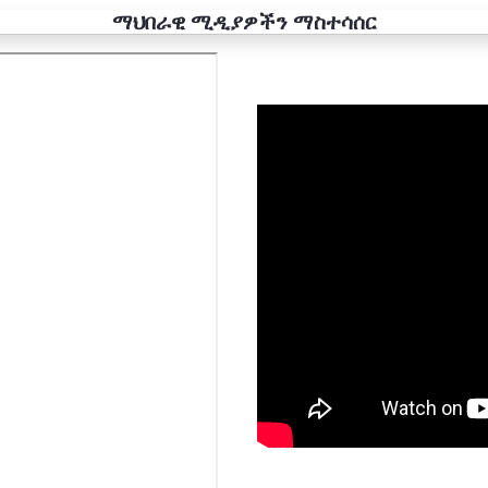
ማህበራዊ ሚዲያዎችን ማስተሳሰር