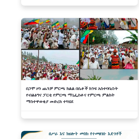
‎በጋሞ ዞን ጨንቻ ምርጫ ክልል በሴቶች ክንፍ አስተባባሪነት
የብልፅግና ፓርቲ የምርጫ ማኒፌስቶና የምርጫ ምልክት
ማስተዋወቂያ መድረክ ተካሄደ