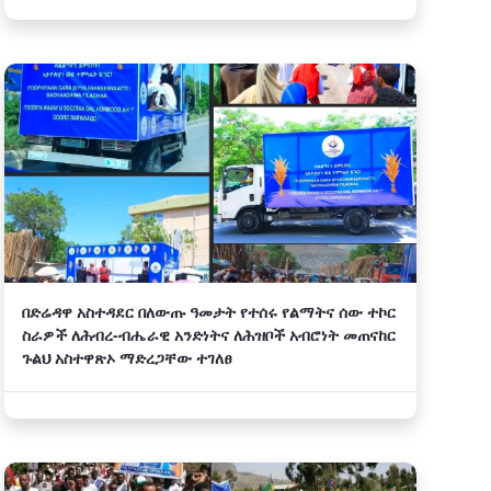
በድሬዳዋ አስተዳደር በለውጡ ዓመታት የተሰሩ የልማትና ሰው ተኮር
ስራዎች ለሕብረ-ብሔራዊ አንድነትና ለሕዝቦች አብሮነት መጠናከር
ጉልህ አስተዋጽኦ ማድረጋቸው ተገለፀ