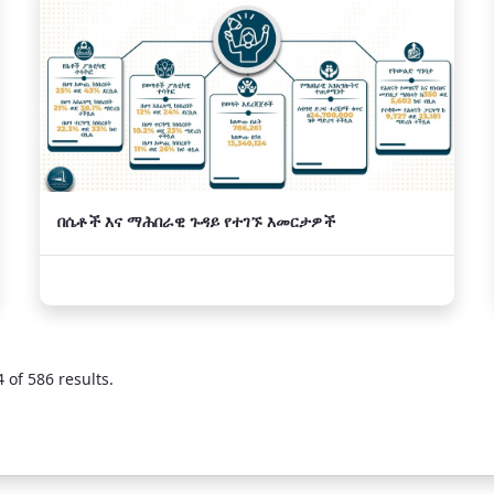
በሴቶች እና ማሕበራዊ ጉዳይ የተገኙ እመርታዎች
 of 586 results.