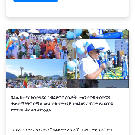
በደሴ ከተማ አስተዳደር "ብልጽግና ለሴቶች ሁለንተናዊ ተሰትፎና
ተጠቃሚነት" በሚል መሪ ቃል የተዘጋጀ የብልፅግና ፓርቲ የአደባባይ
የምርጫ ቅስቀሳ ተካሂዷል
በደሴ ከተማ አስተዳደር "ብልጽግና ለሴቶች ሁለንተናዊ ተሰትፎና