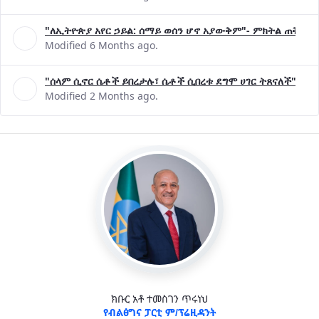
"ለኢትዮጵያ አየር ኃይል: ሰማይ ወሰን ሆኖ አያውቅም"- ምክትል ጠቅላይ 
Modified 6 Months ago.
"ሰላም ሲኖር ሴቶች ይበረታሉ፣ ሴቶች ሲበረቱ ደግሞ ሀገር ትጸናለች"- ዶ/
Modified 2 Months ago.
ክቡር አቶ ተመስገን ጥሩነህ
የብልፅግና ፓርቲ ም/ፕሬዚዳንት