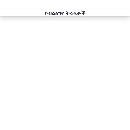
የብልፅግና ትሩፋቶች
Previous
Next