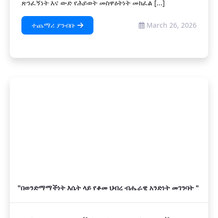
ጽንፈኝነት እና ውድ የሕይወት መስዋዕትነት መክፈል [...]
ተጨማሪ ያንብቡ
March 26, 2026
"በወንድማማችነት እሴት ላይ የቆመ ህብረ ብሔራዊ አንድነት መገንባት "