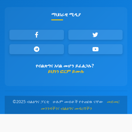
ማህበራዊ ሚዲያ
የብልጽግና አባል መሆን ይፈልጋሉ?
ይህንን ፎርም ይሙሉ
©2025 ብልፅግና ፓርቲ ሁሉም መብቶች የተጠበቁ ናቸው
መደመር
መንገዳችን፤ ብልፅግና መዳረሻችን