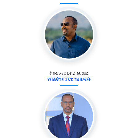
ክቡር ዶ/ር ዐብይ አህመድ
የብልፅግና ፓርቲ ፕሬዚዳንት