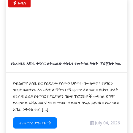
አዲስ
የአረንጓዴ አሻራ ተግባር ለትዉልድ ተስፋን የመትከል ትልቅ ፕሮጀክት ነዉ
የብልፅግና እሳቤ ስር የሰደደው የሰውን ህይወት በመለወጥ፣ የሀገርን
ገጽታ በመቀየር እና ዘላቂ ልማትን በማረጋገጥ ላይ ነው። ይህንን ታላቅ
ሀገራዊ ራዕይ በተግባር ከሚያሳዩን ግዙፍ ፕሮጀክቶች መካከል ደግሞ
የአረንጓዴ አሻራ መርሃ-ግብር ግንባር ቀደሙን ስፍራ ይይዛል። የአረንጓዴ
አሻራ ንቅናቄ ተራ [...]
ተጨማሪ ያንብቡ
July 04, 2026