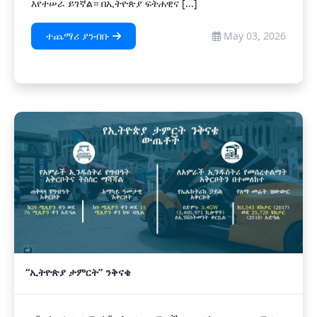
እየተሠራ ይገኛል። በኢትዮጵያ ፍትሐዊና [...]
ተጨማሪ ያንብቡ
May 03, 2026
“ኢትዮጵያ ታምርት” ንቅናቄ