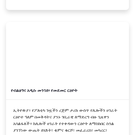
የብልፅግና አዲሱ መንገድ፡ የመደመር ርዕዮት
ኢትዮጵያ፥ የፖለቲካ ጉዟችን ረጅም ታሪክ ውስጥ የሌሎችን ሀገራት
ርዕዮተ ዓለም በመቅዳትና ያንኑ ገቢራዊ ለማድረግ ብዙ ጊዜዋን
አሳልፋለች። ከሌሎች ሀገራት የተቀዳውን ርዕዮት ለማስከበር ስንል
ያገኘነው ውጤት ድህነት፣ ቂምና ቁርሾ፣ መፈራረስ፣ መካረር፣