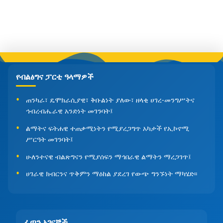
የብልፅግና ፓርቲ ዓላማዎች
ጠንካራ፣ ዴሞክራሲያዊ፣ ቅቡልነት ያለው፣ ዘላቂ ሀገረ-መንግሥትና
ኅብረብሔራዊ አንድነት መገንባት፤
ልማትና ፍትሐዊ ተጠቃሚነትን የሚያረጋግጥ አካታች የኢኮኖሚ
ሥርዓት መገንባት፤
ሁለንተናዊ ብልጽግናን የሚያሰፍን ማኅበራዊ ልማትን ማረጋገጥ፤
ሀገራዊ ክብርንና ጥቅምን ማዕከል ያደረገ የውጭ ግንኙነት ማካሄድ፡፡
ፈጣን አገናኞች