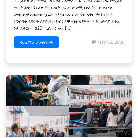
የ“ኢትዮጵያ ታምርት” ንቅናቄ በአምራች ኢንደስትሪው ዘርፍ የሚታዩ
መዋቅራዊ ማነቆዎችን በመቅረፍ ረገድ የሚከተሉትን ተጨባጭ
ውጤቶች አስመዝግቧል፦ ‎ ‎የትስስርና የግብዓት አቅርቦት ‎ከፍተኛ
የግብዓት ዕድገት ለማሳየቱ አብነቶቹ ብዙ ናቸው። ‎• አጠቃላይ የጥሬ
ዕቃ አቅርቦት ከ29 ሚሊዮን ቶን [...]
ተጨማሪ ያንብቡ
May 03, 2026