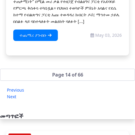
ተጠቃሚነት" በሚል መሪ ቃል የተዘጋጀ የብልፅግና ፓርቲ የአደባባይ
የምርጫ ቅስቀሳ ተካሂዷል። የህዝብ ተወካዮች ም/ቤት አባልና የደሴ
ከተማ የብልጽግና ፓርቲ እጩ ተወዳዳሪ ክብርት ዶ/ር ማኅተመ ኃይሌ
በሰልፉ ላይ ባስተላለፉት መልዕክት ባለፉት [...]
ተጨማሪ ያንብቡ
May 03, 2026
Page 14 of 66
Previous
Next
መጣጥፎች