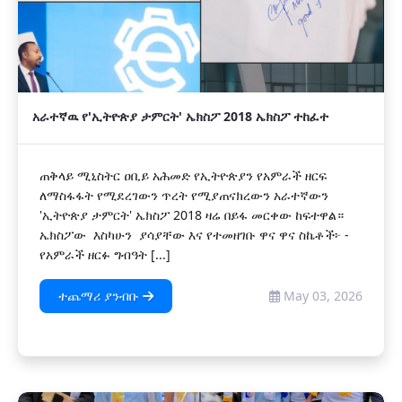
አራተኛዉ የ'ኢትዮጵያ ታምርት' ኤክስፖ 2018 ኤክስፖ ተከፈተ
ጠቅላይ ሚኒስትር ዐቢይ አሕመድ የኢትዮጵያን የአምራች ዘርፍ
ለማስፋፋት የሚደረገውን ጥረት የሚያጠናክረውን አራተኛውን
'ኢትዮጵያ ታምርት' ኤክስፖ 2018 ዛሬ በይፋ መርቀው ከፍተዋል።
‎‎ኤክስፖው እስካሁን ያሳያቸው እና የተመዘገቡ ዋና ዋና ስኬቶች፦ ‎-
የአምራች ዘርፉ ግብዓት [...]
ተጨማሪ ያንብቡ
May 03, 2026