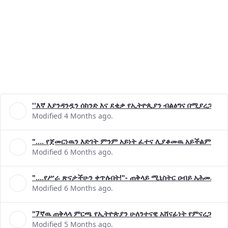
''እኛ እያንዳንዷን ሰከንድ እና ደቂቃ የኢትዮጲያን ብልፅግና በሚያረጋግጡ 
Modified 4 Months ago.
".... የጀመርነዉን እድገት ምንም አይነት ፈተና ሊያቆመዉ አይችልም"- ጠ
Modified 6 Months ago.
"....የሥራ ጽናታችሁን ቀጥሉበት!"- ጠቅላይ ሚኒስትር ዐብይ አሕመድ (ዶ
Modified 6 Months ago.
"7ኛዉ ጠቅላላ ምርጫ የኢትዮጵያን ሁለንተናዊ አሸናፊነት የምናረጋግጥበት እ
Modified 5 Months ago.