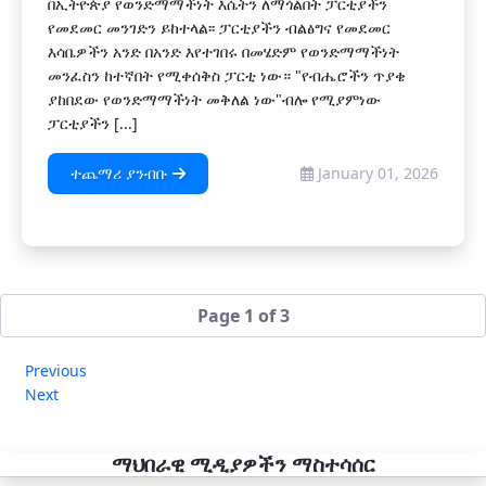
በኢትዮጵያ የወንድማማችነት እሴትን ለማጎልበት ፓርቲያችን
የመደመር መንገድን ይከተላል፡፡ ፓርቲያችን ብልፅግና የመደመር
እሳቤዎችን አንድ በአንድ እየተገበሩ በመሄድም የወንድማማችነት
መንፈስን ከተኛበት የሚቀሰቅስ ፓርቲ ነው። "የብሔሮችን ጥያቄ
ያከበደው የወንድማማችነት መቅለል ነው"ብሎ የሚያምነው
ፓርቲያችን [...]
ተጨማሪ ያንብቡ
January 01, 2026
Page 1 of 3
Previous
Next
ማህበራዊ ሚዲያዎችን ማስተሳሰር