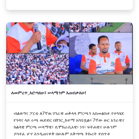
ለመምረጥ_እሮጣለሁ፤ ሠላሜንም እጠብቃለሁ!
ብልጽግና ፓርቲ ለ7ኛዉ ሃገራዊ ጠቅላላ ምርጫን አስመልክቶ የተካሄደ
የጎዳና ላይ ሩጫ ዉድድር በሸገር_ከተማ አካሂዷል፡፡ 7ኛው ዙር አገራዊና
ክልላዊ ምርጫ ሠላማዊ፣ ዴሞክራሲአዊ፣ ነፃ፣ ፍትሐዊና ሁሉንም
ያሳተፈ ሆኖ እንዲጠናቀቅ በሁሉም አቅጣጫ ትኩረት ተሰጥቶ