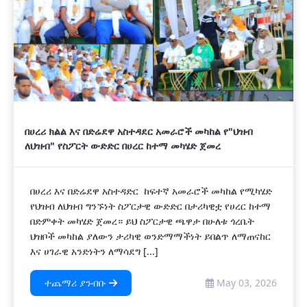
በሀረሪ ክልል እና በድሬደዋ አስተዳደር አመራሮች መካከል የ"ህዝብ
ለህዝብ" የስፖርት ውድድር በሀረር ከተማ መካሄድ ጀመረ
በሀረሪ እና በድሬደዋ አስተዳድር ከፍተኛ አመራሮች መካከል የሚካሄድ
የህዝብ ለህዝብ ግንኙነት ስፖርታዊ ውድድር በታሪካዊቷ የሀረር ከተማ
በድምቀት መካሄድ ጀመረ። ይህ ስፖርታዊ ጫዋታ በሁለቱ ጎረቤት
ህዝቦች መካከል ያለውን ታሪካዊ ወንድማማችነት ይበልጥ ለማጠናከር
እና ሀገራዊ አንድነትን ለማሳደግ [...]
ተጨማሪ ያንብቡ
May 03, 2026