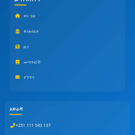
ዋና ገጽ
ቅ/ጽ/ቤት
ዜና
መጣጥፎች
ያግኙን
አድራሻ
+251 111 543 137