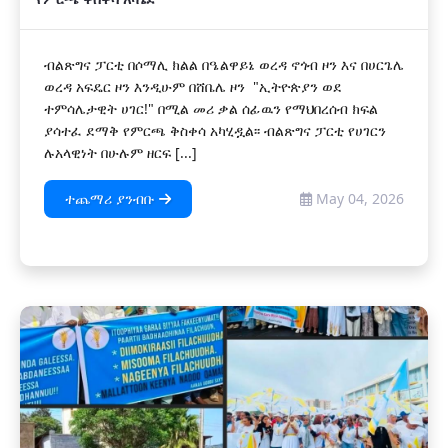
ብልጽግና ፓርቲ በሶማሊ ክልል በዔልዋይኔ ወረዳ ኖጎብ ዞን እና በሀርጌሌ
ወረዳ አፍዴር ዞን እንዲሁም በሸቤሌ ዞን "ኢትዮጵያን ወደ
ተምሳሌታዊት ሀገር!" በሚል መሪ ቃል ሰፊዉን የማህበረሰብ ክፍል
ያሳተፈ ደማቅ የምርጫ ቅስቀሳ አካሂዷል፡፡ ብልጽግና ፓርቲ የሀገርን
ሉአላዊነት በሁሉም ዘርፍ [...]
ተጨማሪ ያንብቡ
May 04, 2026