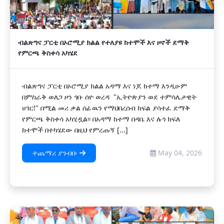
ብልጽግና ፓርቲ በኦሮሚያ ክልል የተለያዩ ከተሞች እና ዞኖች ደማቅ
የምርጫ ቅስቀሳ አካሄደ
ብልጽግና ፓርቲ በኦሮሚያ ክልል አዳማ እና ነጆ ከተማ እንዲሁም
በምስራቅ ወለጋ ዞን ጎቡ ሰዮ ወረዳ "ኢትዮጵያን ወደ ተምሳሌታዊት
ሀገር!" በሚል መሪ ቃል ሰፊዉን የማህበረሰብ ክፍል ያሳተፈ ደማቅ
የምርጫ ቅስቀሳ አካሂዷል፡፡ በአዳማ ከተማ በዳቤ እና ሉጎ ክፍለ
ከተሞች በተካሄደው በዚህ የምረጡኝ [...]
ተጨማሪ ያንብቡ
May 04, 2026