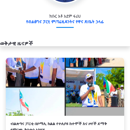
ክቡር አቶ አደም ፋራህ
የብልፅግና ፓርቲ ም/ፕሬዚዳንትና የዋና ጽ/ቤት ኃላፊ
ወቅታዊ ዜናዎች
አዲስ
ብልጽግና ፓርቲ በሶማሊ ክልል የተለያዩ ከተሞች እና ዞኖች ደማቅ
የምርጫ ቅስቀሳ አካሄደ