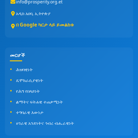
info@prosperity.org.et
አዲስ አበባ, ኢትዮጵያ
በ Google ካርታ ላይ ይመልከቱ
መርሆች
ሕዝባዊነት
ዴሞክራሲያዊነት
የሕግ የበላይነት
ልማትና ፍትሐዊ ተጠቃሚነት
ተግባራዊ እውነታ
ሀገራዊ አንድነትና ኅብረ ብሔራዊነት