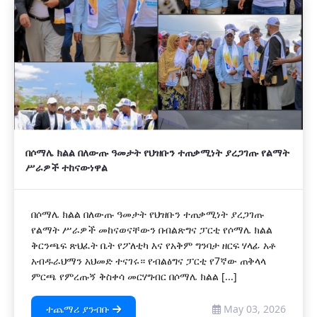
በሶማሌ ክልል በለውጡ ዓመታት የህዝቡን ተጠቃሚነት ያረጋገጡ የልማት
ሥራዎች ተከናውነዋል
በሶማሌ ክልል በለውጡ ዓመታት የህዝቡን ተጠቃሚነት ያረጋገጡ
የልማት ሥራዎች መከናወናቸውን በብልጽግና ፓርቲ የሶማሌ ክልል
ቅርንጫፍ ጽህፈት ቤት የፖለቲካ እና የአቅም ግንባታ ዘርፍ ሃላፊ አቶ
አብዱራህማን አህመድ ተናገሩ። የብልፅግና ፓርቲ የ7ኛው ጠቅላላ
ምርጫ የምረጡኝ ቅስቀሳ መርሃግብር በሶማሌ ክልል [...]
ተጨማሪ ያንብቡ
May 03, 2026