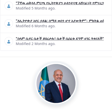
"7ኛዉ ጠቅላላ ምርጫ የኢትዮጵያን ሁለንተናዊ አሸናፊነት የምናረጋግጥበት እ
Modified 5 Months ago.
"ለኢትዮጵያ አየር ኃይል: ሰማይ ወሰን ሆኖ አያውቅም"- ምክትል ጠቅላይ 
Modified 6 Months ago.
"ሰላም ሲኖር ሴቶች ይበረታሉ፣ ሴቶች ሲበረቱ ደግሞ ሀገር ትጸናለች"- ዶ/
Modified 2 Months ago.