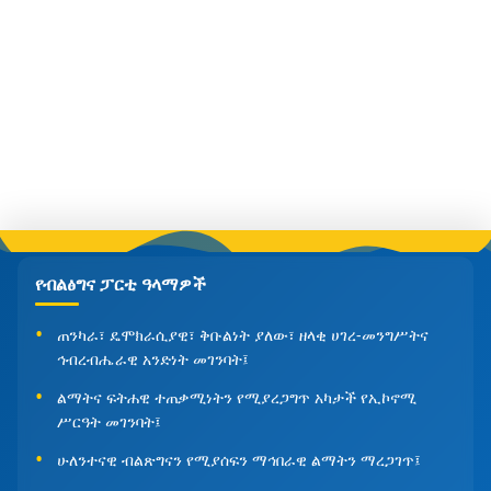
የብልፅግና ፓርቲ ዓላማዎች
ጠንካራ፣ ዴሞክራሲያዊ፣ ቅቡልነት ያለው፣ ዘላቂ ሀገረ-መንግሥትና
ኅብረብሔራዊ አንድነት መገንባት፤
ልማትና ፍትሐዊ ተጠቃሚነትን የሚያረጋግጥ አካታች የኢኮኖሚ
ሥርዓት መገንባት፤
ሁለንተናዊ ብልጽግናን የሚያሰፍን ማኅበራዊ ልማትን ማረጋገጥ፤