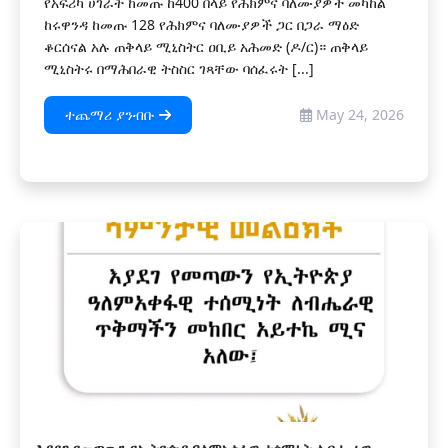
የአፍሪካ ሀገራት ከመጡ ከ400 በላይ የሕክምና ባለሙያዎች መካከል
ከሩዋንዳ ከመጡ 128 የሕክምና ባለሙያዎች ጋር በጋራ ማዕድ
ቆርሰናል አሉ ጠቅላይ ሚኒስትር ዐቢይ አሕመድ (ዶ/ር)። ጠቅላይ
ሚኒስትሩ በማሕበራዊ ትስስር ገጻቸው ባሰፈሩት [...]
ተጨማሪ ያንብቡ
May 24, 2026