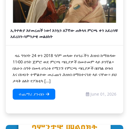
ኢትዮጵያ እየመረጠች ነው! እንኳን ለ7ኛው ጠቅላላ ምርጫ ቀን አደረሳቹ
አደረሰን-ሳምንታዊ መልዕክት
ዛሬ ግንቦት 24 ቀን 2018 ዓ/ም መላው የሀገራችን ሕዝብ ከማለዳው
11፡00 ሰዓት ጀምሮ ወደ ምርጫ ጣቢያዎች በመተመም ላይ ይገኛል።
በአሁኑ ሰዓት በመላ ሀገሪቱ የሚገኙ የምርጫ ጣቢያዎች በበዓል ድባብ
እና በነጻነት ተሞልተው መራጩን ሕዝብ በማስተናገድ ላይ ናቸው። ይህ
ታላቅ ዕለት የፖለቲካ [...]
ተጨማሪ ያንብቡ
June 01, 2026