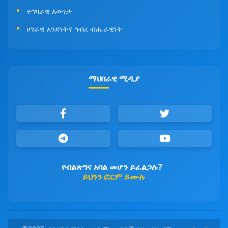
ተግባራዊ እውነታ
ሀገራዊ አንድነትና ኅብረ ብሔራዊነት
ማህበራዊ ሚዲያ
የብልጽግና አባል መሆን ይፈልጋሉ?
ይህንን ፎርም ይሙሉ