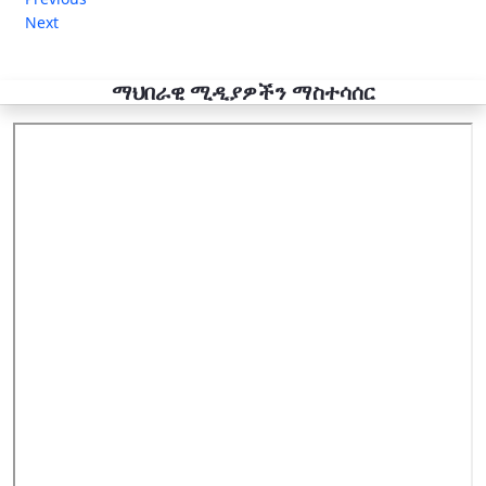
Next
ማህበራዊ ሚዲያዎችን ማስተሳሰር