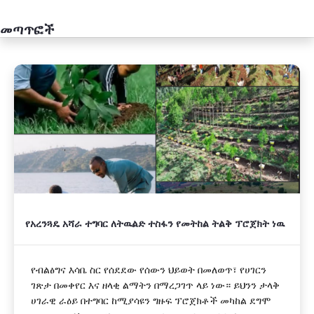
መጣጥፎች
አዲስ
የአረንጓዴ አሻራ ተግባር ለትዉልድ ተስፋን የመትከል ትልቅ ፕሮጀክት ነዉ
የብልፅግና እሳቤ ስር የሰደደው የሰውን ህይወት በመለወጥ፣ የሀገርን
ገጽታ በመቀየር እና ዘላቂ ልማትን በማረጋገጥ ላይ ነው። ይህንን ታላቅ
ሀገራዊ ራዕይ በተግባር ከሚያሳዩን ግዙፍ ፕሮጀክቶች መካከል ደግሞ