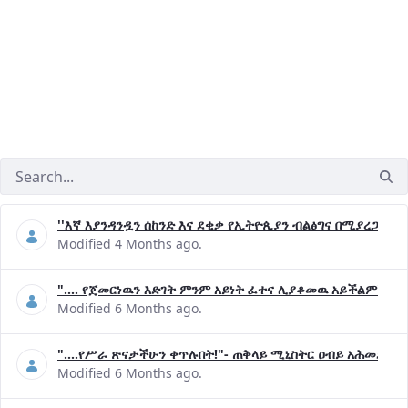
''እኛ እያንዳንዷን ሰከንድ እና ደቂቃ የኢትዮጲያን ብልፅግና በሚያረጋግጡ 
Modified 4 Months ago.
".... የጀመርነዉን እድገት ምንም አይነት ፈተና ሊያቆመዉ አይችልም"- ጠ
Modified 6 Months ago.
"....የሥራ ጽናታችሁን ቀጥሉበት!"- ጠቅላይ ሚኒስትር ዐብይ አሕመድ (ዶ
Modified 6 Months ago.