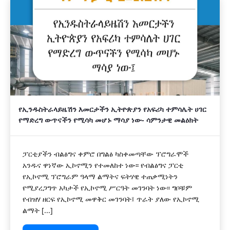
የኢንዱስትራላይዜሽን እመርታችን ኢትዮጵያን የአፍሪካ ተምሳሌት ሀገር
የማድረግ ውጥናችን የሚሳካ መሆኑ ማሳያ ነው- ሳምንታዊ መልዕክት
ፓርቲያችን ብልፅግና ቀምሮ በግልፅ ካስቀመጣቸው ፕሮግራሞች
አንዱና ዋነኛው ኢኮኖሚን የተመለከተ ነው፡፡ የብልፅግና ፓርቲ
የኢኮኖሚ ፕሮግራም ዓላማ ልማትና ፍትሃዊ ተጠቃሚነትን
የሚያረጋግጥ አካታች የኢኮኖሚ ሥርዓት መገንባት ነው፡፡ ግቦቹም
የብዝሃ ዘርፍ የኢኮኖሚ መዋቅር መገንባት፤ ጥራት ያለው የኢኮኖሚ
ልማት [...]