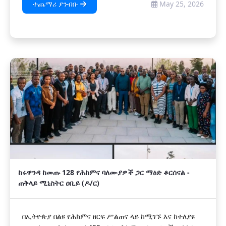
ተጨማሪ ያንብቡ
May 25, 2026
ከሩዋንዳ ከመጡ 128 የሕክምና ባለሙያዎች ጋር ማዕድ ቆርሰናል -
ጠቅላይ ሚኒስትር ዐቢይ (ዶ/ር)
በኢትዮጵያ በልዩ የሕክምና ዘርፍ ሥልጠና ላይ ከሚገኙ እና ከተለያዩ