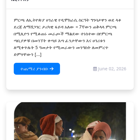
​ምርጫ ለኢትዮጵያ ሀገራዊ የዲሞክራሲ ስርዓት ግንባታዋን ወደ ላቀ
ደረጃ ለማሸጋገር ታሪካዊ ፋይዳ አለው ። 7ኛውን ጠቅላላ ምርጫ
በሚሊዮን የሚቆጠሩ መራጮች ማልደው ተነስተው በየምርጫ
ጣቢያዎቹ በመገኘት ቀጣይ እጣ ፈንታቸውን እና ሀገሪቱን
ለሚቀጥሉት 5 ዓመታት የሚመራውን መንግስት ለመምረጥ
ድምፃቸውን [...]
ተጨማሪ ያንብቡ
June 02, 2026