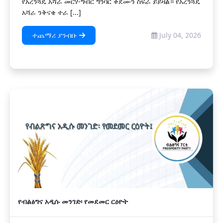
የአረንጓዴ አሻራ መርሃ-ግብር ግንባር ቀደሙን ስፍራ ይይዛል። የአረንጓዴ
አሻራ ንቅናቄ ተራ [...]
ተጨማሪ ያንብቡ
July 04, 2026
የብልፅግና አዲሱ መንገድ፡ የመደመር ርዕዮት