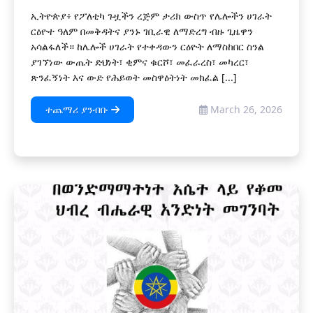
ኢትዮጵያ፥ የፖለቲካ ጉዟችን ረጅም ታሪክ ውስጥ የሌሎችን ሀገራት
ርዕዮተ ዓለም በመቅዳትና ያንኑ ገቢራዊ ለማድረግ ብዙ ጊዜዋን
አሳልፋለች። ከሌሎች ሀገራት የተቀዳውን ርዕዮት ለማስከበር ስንል
ያገኘነው ውጤት ድህነት፣ ቂምና ቁርሾ፣ መፈራረስ፣ መካረር፣
ጽንፈኝነት እና ውድ የሕይወት መስዋዕትነት መክፈል [...]
ተጨማሪ ያንብቡ
March 26, 2026