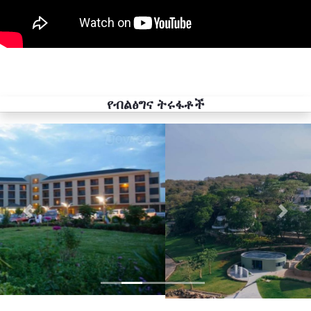
የብልፅግና ትሩፋቶች
Previous
Next