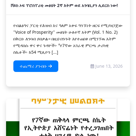
ቮይስ ኦፍ ፕሮስፐሪቲ መፅሄት 2ኛ እትም ወደ አንባቢያን ሊደርስ ነው!
የብልፅግና ፓርቲ የሕዝብ እና ዓለም አቀፍ ግንኙነት ዘርፍ የሚያዘጋጀው
"Voice of Prosperity" መፅሄት ሁለተኛ እትም (Vol. 1 No. 2)
በቅርቡ ለንባብ ይበቃል። በዚህ በጉጉት እየተጠበቀ በሚገኘዉ እትም
የሚዳሰሱ ዋና ዋና ጉዳዮች፡- °የ7ኛው አገራዊ ምርጫ ታሪካዊ
ስኬቶች፦ ከ54 ሚሊዮን [...]
ተጨማሪ ያንብቡ
June 13, 2026