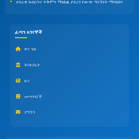
ሀገራዊ ክብርንና ጥቅምን ማዕከል ያደረገ የውጭ ግንኙነት ማካሄድ፡፡
ፈጣን አገናኞች
ዋና ገጽ
ቅ/ጽ/ቤት
ዜና
መጣጥፎች
ያግኙን