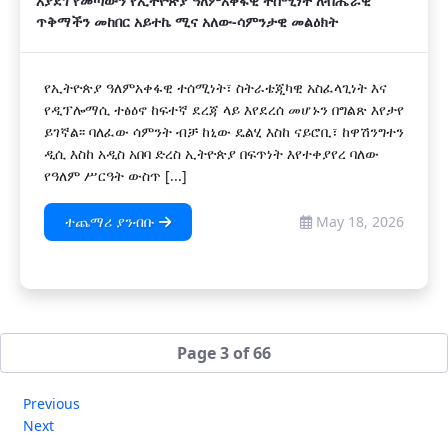
እያደገ የመጣውን የኢትዮጵያ ዓለምአቀፋዊ ተሰሚነት ለብሔራዊ
ጥቅማችን መከበር አይተኬ ሚና አለው-ሳምንታዊ መልዕክት
የኢትዮጵያ ዓለምአቀፋዊ ተሰሚነት፣ ስትራቴጂካዊ አስፈላጊነት እና
የዲፕሎማሲ ተፅዕኖ ከፍተኛ ደረጃ ላይ እየደረሰ መሆኑን በግልጽ እየታየ
ይገኛል፡፡ ባለፈው ሳምንት ብቻ ከኒው ዴልሂ እስከ ናይሮቢ፣ ከዋሽንግተን
ዲሲ እስከ አዲስ አበባ ድረስ ኢትዮጵያ በፍጥነት እየተቀያየረ ባለው
የዓለም ሥርዓት ውስጥ [...]
ተጨማሪ ያንብቡ
May 18, 2026
Page 3 of 66
Previous
Next