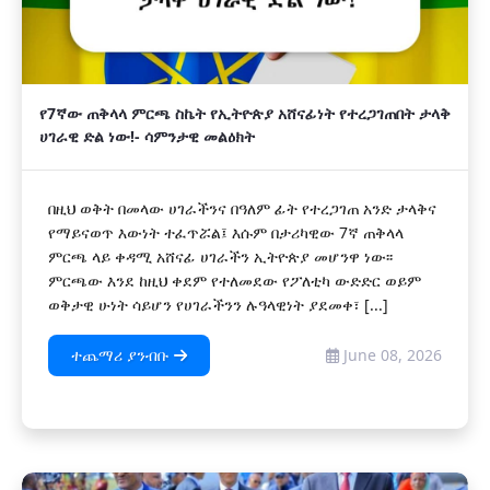
የ7ኛው ጠቅላላ ምርጫ ስኬት የኢትዮጵያ አሸናፊነት የተረጋገጠበት ታላቅ
ሀገራዊ ድል ነው!- ሳምንታዊ መልዕክት
በዚህ ወቅት በመላው ሀገራችንና በዓለም ፊት የተረጋገጠ አንድ ታላቅና
የማይናወጥ እውነት ተፈጥሯል፤ እሱም በታሪካዊው 7ኛ ጠቅላላ
ምርጫ ላይ ቀዳሚ አሸናፊ ሀገራችን ኢትዮጵያ መሆንዋ ነው፡፡
ምርጫው እንደ ከዚህ ቀደም የተለመደው የፖለቲካ ውድድር ወይም
ወቅታዊ ሁነት ሳይሆን የሀገራችንን ሉዓላዊነት ያደመቀ፣ [...]
ተጨማሪ ያንብቡ
June 08, 2026