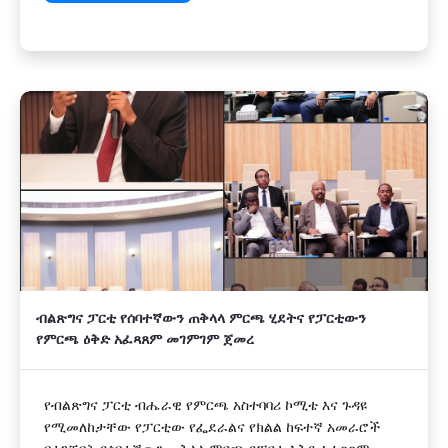
ብልጽግና ፓርቲ የሰባተኛውን ጠቅላላ ምርጫ ሂደትና የፓርቲውን
የምርጫ ዕቅድ አፈጻጸም መገምገም ጀመረ
የብልጽግና ፓርቲ ብሔራዊ የምርጫ አስተባባሪ ኮሚቴ እና ጉዳዩ
የሚመለከታቸው የፓርቲው የፌደራልና የክልል ከፍተኛ አመራሮች