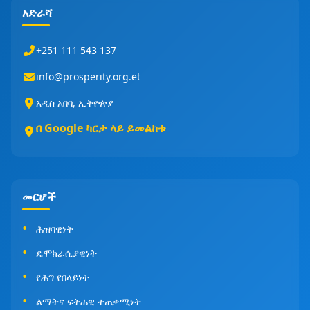
አድራሻ
+251 111 543 137
info@prosperity.org.et
አዲስ አበባ, ኢትዮጵያ
በ Google ካርታ ላይ ይመልከቱ
መርሆች
ሕዝባዊነት
ዴሞክራሲያዊነት
የሕግ የበላይነት
ልማትና ፍትሐዊ ተጠቃሚነት