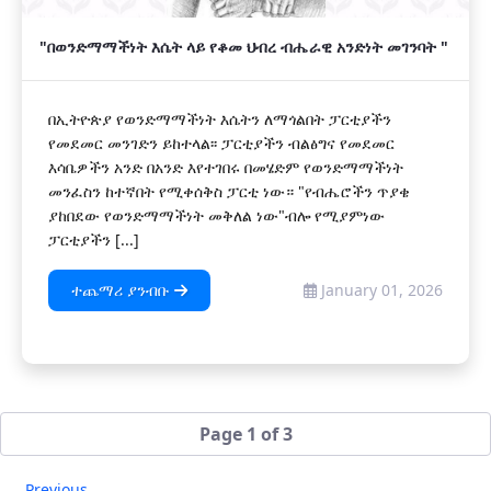
"በወንድማማችነት እሴት ላይ የቆመ ህብረ ብሔራዊ አንድነት መገንባት "
በኢትዮጵያ የወንድማማችነት እሴትን ለማጎልበት ፓርቲያችን
የመደመር መንገድን ይከተላል፡፡ ፓርቲያችን ብልፅግና የመደመር
እሳቤዎችን አንድ በአንድ እየተገበሩ በመሄድም የወንድማማችነት
መንፈስን ከተኛበት የሚቀሰቅስ ፓርቲ ነው። "የብሔሮችን ጥያቄ
ያከበደው የወንድማማችነት መቅለል ነው"ብሎ የሚያምነው
ፓርቲያችን [...]
ተጨማሪ ያንብቡ
January 01, 2026
Page 1 of 3
Previous