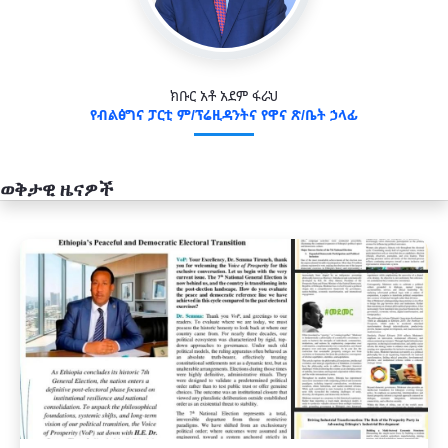
ክቡር አቶ አደም ፋራህ
የብልፅግና ፓርቲ ም/ፕሬዚዳንትና የዋና ጽ/ቤት ኃላፊ
ወቅታዊ ዜናዎች
አዲስ