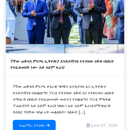
7ኛው ጠቅላላ ምርጫ ኢትዮጵያ እንድታሸንፍ የተያዘው ዕቅድ በስኬት
የተፈፀመበት ነው- አቶ አደም ፋራህ
7ኛው ጠቅላላ ምርጫ ሀገራዊ ግቦቹን እንዲያሳካ እና ኢትዮጵያ
እንድታሸንፍ በብልጽግና ፓርቲ የተያዘው ዕቅድ እና የተከናወኑ ዐበይት
ተግባራት በስኬት የተፈፀሙበት መሆኑን የብልጽግና ፓርቲ ምክትል
ፕሬዚዳንት አቶ አደም ፋራህ ገለጹ። አቶ አደም ፋራህ በማኅበራዊ
ትስስር ገፃቸው ባሰፈሩት መልዕክት፣ ላለፉት [...]
ተጨማሪ ያንብቡ
June 07, 2026