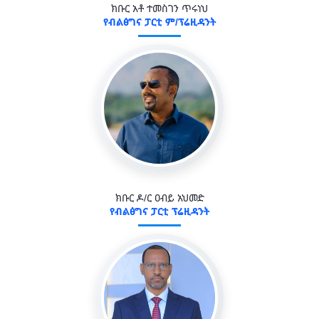
ክቡር አቶ ተመስገን ጥሩነህ
የብልፅግና ፓርቲ ም/ፕሬዚዳንት
ክቡር ዶ/ር ዐብይ አህመድ
የብልፅግና ፓርቲ ፕሬዚዳንት