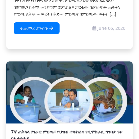
በተገኙበት የሰባተኛውን ጠቅላላ ምርጫ የፓርቲ እቅድ አፈጻጸም
በጅግጅጋ ከተማ መገምገም ጀምሯል። ፓርቲው በሰባተኛው ጠቅላላ
ምርጫ እቅዱ መሠረት በቅድመ ምርጫና በምርጫው ወቅት [...]
ተጨማሪ ያንብቡ
June 06, 2026
7ኛ ጠቅላላ ሃገራዊ ምርጫ፣ የህዝብ ተሳትፎና የዲሞክራሲ ግንባታ ጉዞ
በኢትዮጵያ