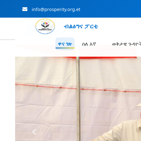
info@prosperity.org.et
ብልፅግና ፓርቲ
ዋና ገጽ
ስለ እኛ
ወቅታዊ ጉዳዮ
Skip to Main Content
Previous