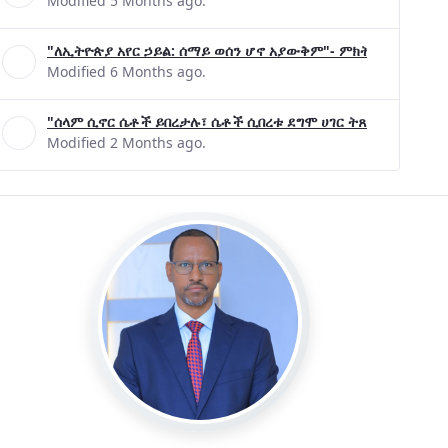
Modified 5 Months ago.
"ለኢትዮጵያ አየር ኃይል: ሰማይ ወሰን ሆኖ አያውቅም"- ምክትል ጠቅላይ ሚኒ
Modified 6 Months ago.
"ሰላም ሲኖር ሴቶች ይበረታሉ፣ ሴቶች ሲበረቱ ደግሞ ሀገር ትጸናለች"- ዶ/ር 
Modified 2 Months ago.