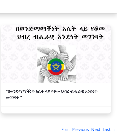
"በወንድማማችነት እሴት ላይ የቆመ ህብረ ብሔራዊ አንድነት
መገንባት "
← First
Previous
Next
Last →