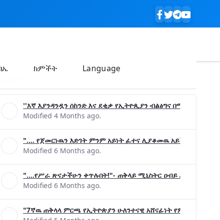
ባኤ
ክምችት
Language
''እኛ እያንዳንዷን ሰከንድ እና ደቂቃ የኢትዮጲያን ብልፅግና በሚያረጋግጡ ጉዳ
Modified 4 Months ago.
".... የጀመርነዉን እድገት ምንም አይነት ፈተና ሊያቆመዉ አይችልም"- ጠቅላ
Modified 6 Months ago.
"....የሥራ ጽናታችሁን ቀጥሉበት!"- ጠቅላይ ሚኒስትር ዐብይ አሕመድ (ዶ/ር
Modified 6 Months ago.
"7ኛዉ ጠቅላላ ምርጫ የኢትዮጵያን ሁለንተናዊ አሸናፊነት የምናረጋግጥበት እንዲ