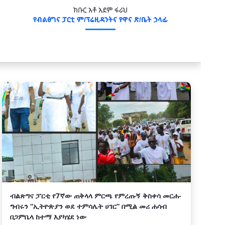
ክቡር አቶ አደም ፋራህ
የብልፅግና ፓርቲ ም/ፕሬዚዳንትና የዋና ጽ/ቤት ኃላፊ
ብልጽግና ፓርቲ የ7ኛው ጠቅላላ ምርጫ የምረጡኝ ቅስቀሳ መርሐ-
ግብሩን “ኢትዮጵያን ወደ ተምሳሌት ሀገር” በሚል መሪ ሐሳብ
በጋምቤላ ከተማ እያካሄደ ነው