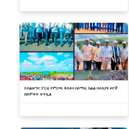
የብልጽግና ፓርቲ የምርጫ ቅስቀሳ በሶማሊ ክልል በተለያዩ ዞኖች
በድምቀት ቀጥሏል