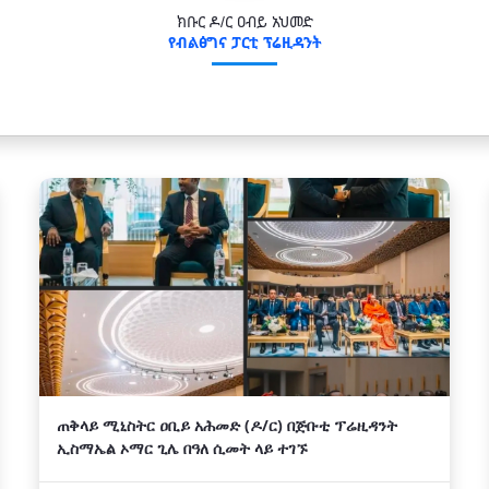
ክቡር ዶ/ር ዐብይ አህመድ
የብልፅግና ፓርቲ ፕሬዚዳንት
ጠቅላይ ሚኒስትር ዐቢይ አሕመድ (ዶ/ር) በጅቡቲ ፕሬዚዳንት
ኢስማኤል ኦማር ጊሌ በዓለ ሲመት ላይ ተገኙ