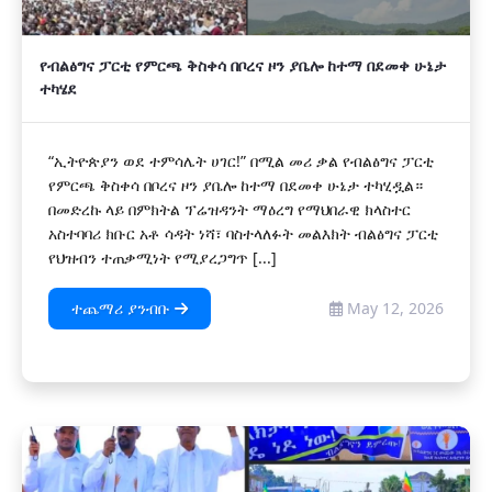
የብልፅግና ፓርቲ የምርጫ ቅስቀሳ በቦረና ዞን ያቤሎ ከተማ በደመቀ ሁኔታ
ተካሄደ
“ኢትዮጵያን ወደ ተምሳሌት ሀገር!” በሚል መሪ ቃል የብልፅግና ፓርቲ
የምርጫ ቅስቀሳ በቦረና ዞን ያቤሎ ከተማ በደመቀ ሁኔታ ተካሂዷል።
በመድረኩ ላይ በምክትል ፕሬዝዳንት ማዕረግ የማህበራዊ ክላስተር
አስተባባሪ ክቡር አቶ ሳዳት ነሻ፣ ባስተላለፉት መልእክት ብልፅግና ፓርቲ
የህዝብን ተጠቃሚነት የሚያረጋግጥ [...]
ተጨማሪ ያንብቡ
May 12, 2026