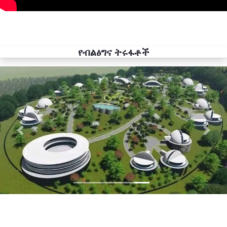
የብልፅግና ትሩፋቶች
Previous
Next