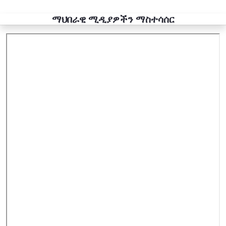
ማህበራዊ ሚዲያዎችን ማስተሳሰር