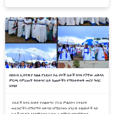
በደቡብ ኢትዮጵያ ክልል የጌዴኦና ኮሬ ዞኖች ሴቶች ክንፍ የ7ኛው ጠቅላላ
ምርጫ የምረጡኝ ቅስቀሳና ሴት እጩዎችን የማስተዋወቅ መርሃ ግብር
አካሄደ
የሴቶች ክንፍ አባላት የብልጽግና ፓርቲ ምልክትና የተለያዩ
መፈክሮችን በማሰማት በቀጣይ በሚከናወኑ ሀገራዊ ተልዕኮዎች ላይ
ሴቶች በንቃት እንደሚሳተፉና ለውጤታማነት የድርሻቸውን