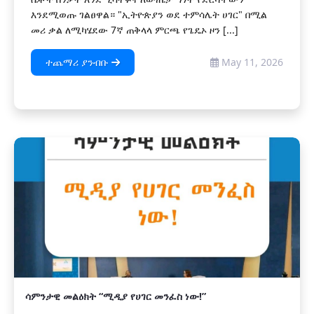
እንደሚወጡ ገልፀዋል። "ኢትዮጵያን ወደ ተምሳሌት ሀገር" በሚል
መሪ ቃል ለሚካሄደው 7ኛ ጠቅላላ ምርጫ የጌዴኦ ዞን [...]
ተጨማሪ ያንብቡ
May 11, 2026
ሳምንታዊ መልዕክት “ሚዲያ የሀገር መንፈስ ነው!”