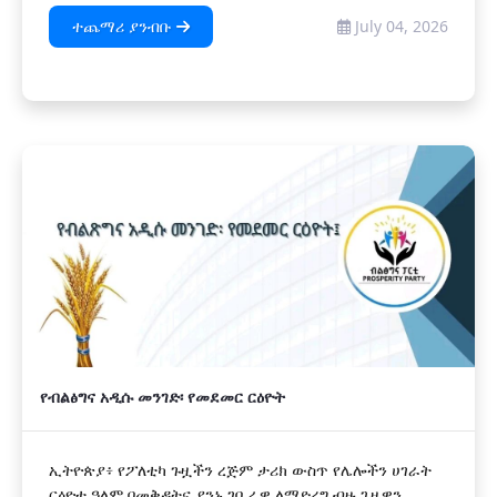
ተጨማሪ ያንብቡ
July 04, 2026
የብልፅግና አዲሱ መንገድ፡ የመደመር ርዕዮት
ኢትዮጵያ፥ የፖለቲካ ጉዟችን ረጅም ታሪክ ውስጥ የሌሎችን ሀገራት
ርዕዮተ ዓለም በመቅዳትና ያንኑ ገቢራዊ ለማድረግ ብዙ ጊዜዋን