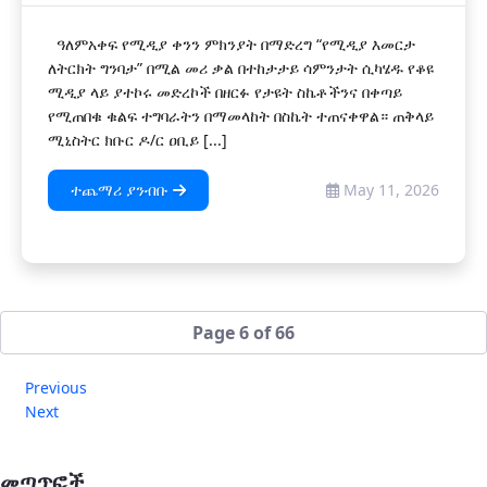
ዓለምአቀፍ የሚዲያ ቀንን ምክንያት በማድረግ “የሚዲያ እመርታ
ለትርክት ግንባታ” በሚል መሪ ቃል በተከታታይ ሳምንታት ሲካሄዱ የቆዩ
ሚዲያ ላይ ያተኮሩ መድረኮች በዘርፉ የታዩት ስኬቶችንና በቀጣይ
የሚጠበቁ ቁልፍ ተግባራትን በማመላከት በስኬት ተጠናቀዋል። ጠቅላይ
ሚኒስትር ክቡር ዶ/ር ዐቢይ [...]
ተጨማሪ ያንብቡ
May 11, 2026
Page 6 of 66
Previous
Next
መጣጥፎች