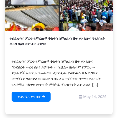
የብልጽግና ፓርቲ የምረጡኝ ቅስቀሳ በምዕራብ ሸዋ ዞን አቡና ግንደበረት
ወረዳ በልዩ ድምቀት ተካሄደ
የብልጽግና ፓርቲ የምረጡኝ ቅስቀሳ በምዕራብ ሸዋ ዞን አቡና
ግንደበረት ወረዳ በልዩ ድምቀት ተካሂዷል። በዕለቱም የፓርቲው
ደጋፊዎች አደባባይ በመውጣት ለፓርቲው ያላቸውን ጽኑ ድጋፍና
ታማኝነት ገልጸዋል። በመረሃ ግብሩ ላይ ተገኝተው ንግግር ያደረጉት
የኦሮሚያ ክልላዊ መንግስት ምክትል ፕሬዝዳንት አቶ አወሉ [...]
ተጨማሪ ያንብቡ
May 14, 2026