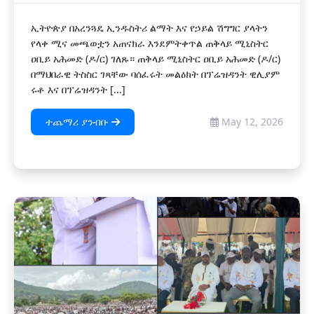
ኢትዮጵያ በአረንጓዴ ኢንዱስትሪ ልማት እና የኃይል ሽግግር ያላትን
የላቀ ሚና መጫወቷን አጠናክራ እንደምትቀጥል ጠቅላይ ሚኒስትር
ዐቢይ አሕመድ (ዶ/ር) ገለጹ። ጠቅላይ ሚኒስትር ዐቢይ አሕመድ (ዶ/ር)
በማህበራዊ ትስስር ገጻቸው ባሰፈሩት መልዕክት በፕሬዝዳንት ዊሊያም
ሩቶ እና በፕሬዝዳንት [...]
ተጨማሪ ያንብቡ
May 12, 2026