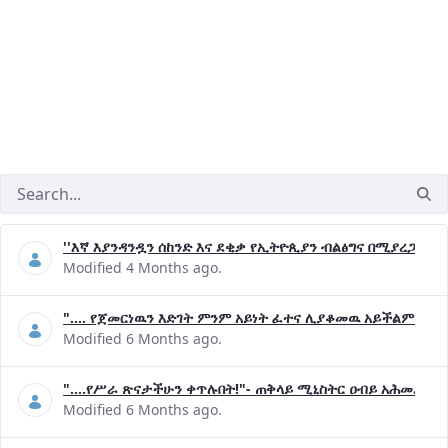
''እኛ እያንዳንዷን ሰከንድ እና ደቂቃ የኢትዮጲያን ብልፅግና በሚያረጋግጡ 
Modified 4 Months ago.
".... የጀመርነዉን እድገት ምንም አይነት ፈተና ሊያቆመዉ አይችልም"- ጠ
Modified 6 Months ago.
"....የሥራ ጽናታችሁን ቀጥሉበት!"- ጠቅላይ ሚኒስትር ዐብይ አሕመድ (ዶ
Modified 6 Months ago.