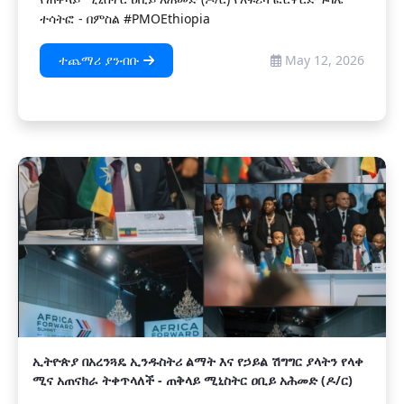
ተሳትፎ - በምስል #PMOEthiopia
ተጨማሪ ያንብቡ
May 12, 2026
ኢትዮጵያ በአረንጓዴ ኢንዱስትሪ ልማት እና የኃይል ሽግግር ያላትን የላቀ
ሚና አጠናክራ ትቀጥላለች - ጠቅላይ ሚኒስትር ዐቢይ አሕመድ (ዶ/ር)