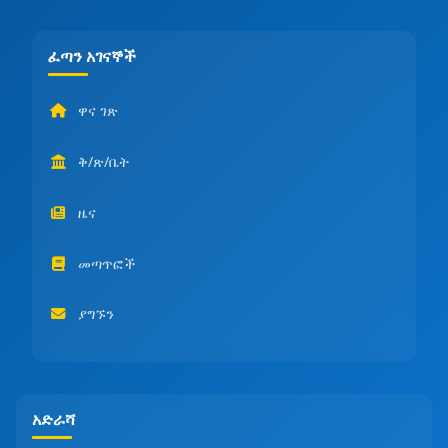
ፈጣን አገናኞች
ዋና ገጽ
ቅ/ጽ/ቤት
ዜና
መጣጥፎች
ያግኙን
አድራሻ