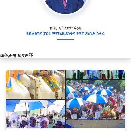
ክቡር አቶ አደም ፋራህ
የብልፅግና ፓርቲ ም/ፕሬዚዳንትና የዋና ጽ/ቤት ኃላፊ
ወቅታዊ ዜናዎች
አዲስ