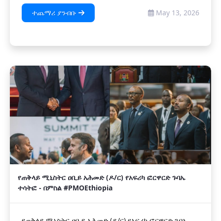
ተጨማሪ ያንብቡ
May 13, 2026
የጠቅላይ ሚኒስትር ዐቢይ አሕመድ (ዶ/ር) የአፍሪካ ፎርዋርድ ጉባኤ
ተሳትፎ - በምስል #PMOEthiopia
የጠቅላይ ሚኒስትር ዐቢይ አሕመድ (ዶ/ር) የአፍሪካ ፎርዋርድ ጉባኤ