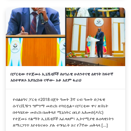
በፓርቲው የተጀመሩ ኢኒሼቲቮች ለሀገራዊ ሁለንተናዊ ዕድገት ከፍተኛ
አስተዋጽኦ እያበረከቱ ናቸው- አቶ አደም ፋራህ
የብልፅግና ፓርቲ የ2018 በጀት ዓመት 3ኛ ሩብ ዓመት ድጋፋዊ
ሱፐርቪዥን ግምገማ መድረክ ተካሂዷል። በፓርቲው ዋና ጽ/ቤት
በተካሄደው መድረክ በጠቅላይ ሚኒስትር ዐቢይ አሕመድ(ዶ/ር)
የተጀመሩ የልማት ኢኒሼቲቮች አፈጻጸም፣ ኢኮኖሚያዊ ሉዐላዊነትን
ለማረጋገጥ እየተከናወኑ ያሉ ተግባራት እና የ7ኛው ጠቅላላ [...]