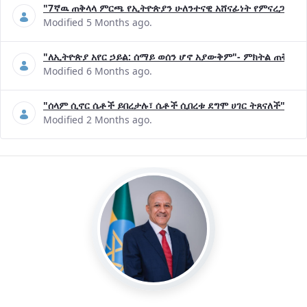
"7ኛዉ ጠቅላላ ምርጫ የኢትዮጵያን ሁለንተናዊ አሸናፊነት የምናረጋግጥበት እ
Modified 5 Months ago.
"ለኢትዮጵያ አየር ኃይል: ሰማይ ወሰን ሆኖ አያውቅም"- ምክትል ጠቅላይ 
Modified 6 Months ago.
"ሰላም ሲኖር ሴቶች ይበረታሉ፣ ሴቶች ሲበረቱ ደግሞ ሀገር ትጸናለች"- ዶ/
Modified 2 Months ago.