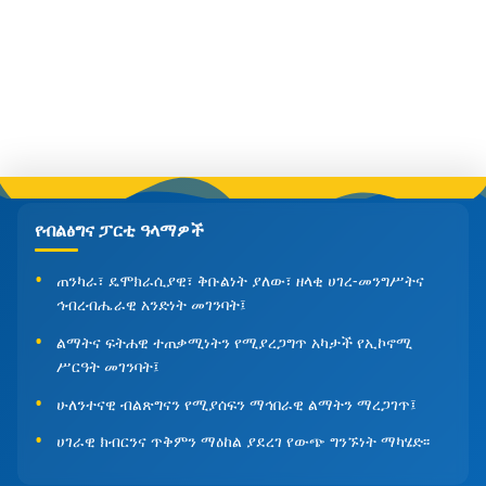
የብልፅግና ፓርቲ ዓላማዎች
ጠንካራ፣ ዴሞክራሲያዊ፣ ቅቡልነት ያለው፣ ዘላቂ ሀገረ-መንግሥትና
ኅብረብሔራዊ አንድነት መገንባት፤
ልማትና ፍትሐዊ ተጠቃሚነትን የሚያረጋግጥ አካታች የኢኮኖሚ
ሥርዓት መገንባት፤
ሁለንተናዊ ብልጽግናን የሚያሰፍን ማኅበራዊ ልማትን ማረጋገጥ፤
ሀገራዊ ክብርንና ጥቅምን ማዕከል ያደረገ የውጭ ግንኙነት ማካሄድ፡፡