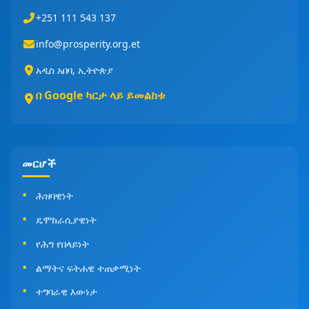
+251 111 543 137
info@prosperity.org.et
አዲስ አበባ, ኢትዮጵያ
በ Google ካርታ ላይ ይመልከቱ
መርሆች
ሕዝባዊነት
ዴሞክራሲያዊነት
የሕግ የበላይነት
ልማትና ፍትሐዊ ተጠቃሚነት
ተግባራዊ እውነታ