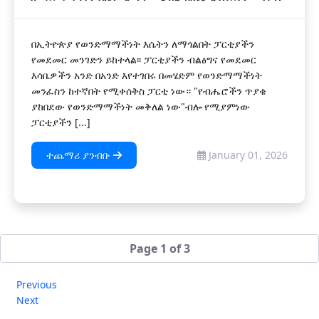
በኢትዮጵያ የወንድማማችነት እሴትን ለማጎልበት ፓርቲያችን
የመደመር መንገድን ይከተላል፡፡ ፓርቲያችን ብልፅግና የመደመር
እሳቤዎችን አንድ በአንድ እየተገበሩ በመሄድም የወንድማማችነት
መንፈስን ከተኛበት የሚቀሰቅስ ፓርቲ ነው። "የብሔሮችን ጥያቄ
ያከበደው የወንድማማችነት መቅለል ነው"ብሎ የሚያምነው
ፓርቲያችን [...]
ተጨማሪ ያንብቡ
January 01, 2026
Page 1 of 3
Previous
Next