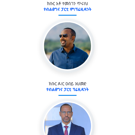
ክቡር አቶ ተመስገን ጥሩነህ
የብልፅግና ፓርቲ ም/ፕሬዚዳንት
ክቡር ዶ/ር ዐብይ አህመድ
የብልፅግና ፓርቲ ፕሬዚዳንት