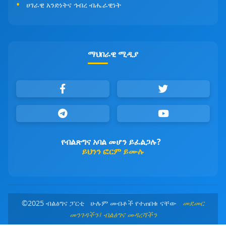
ሀገራዊ አንድነትና ኅብረ ብሔራዊነት
ማህበራዊ ሚዲያ
የብልጽግና አባል መሆን ይፈልጋሉ?
ይህንን ፎርም ይሙሉ
©2025 ብልፅግና ፓርቲ ሁሉም መብቶች የተጠበቁ ናቸው
መደመር
መንገዳችን፤ ብልፅግና መዳረሻችን