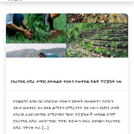
አዲስ
የአረንጓዴ አሻራ ተግባር ለትዉልድ ተስፋን የመትከል ትልቅ ፕሮጀክት ነዉ
የብልፅግና እሳቤ ስር የሰደደው የሰውን ህይወት በመለወጥ፣ የሀገርን
ገጽታ በመቀየር እና ዘላቂ ልማትን በማረጋገጥ ላይ ነው። ይህንን ታላቅ
ሀገራዊ ራዕይ በተግባር ከሚያሳዩን ግዙፍ ፕሮጀክቶች መካከል ደግሞ
የአረንጓዴ አሻራ መርሃ-ግብር ግንባር ቀደሙን ስፍራ ይይዛል። የአረንጓዴ
አሻራ ንቅናቄ ተራ [...]