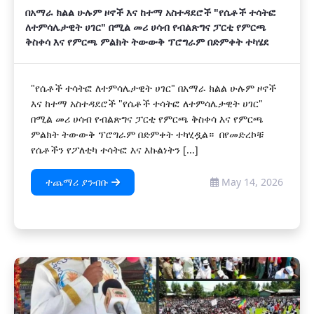
በአማራ ክልል ሁሉም ዞኖች እና ከተማ አስተዳደሮች "የሴቶች ተሳትፎ
ለተምሳሌታዊት ሀገር" በሚል መሪ ሀሳብ የብልጽግና ፓርቲ የምርጫ
ቅስቀሳ እና የምርጫ ምልክት ትውውቅ ፕሮግራም በድምቀት ተካሄደ
"የሴቶች ተሳትፎ ለተምሳሌታዊት ሀገር" በአማራ ክልል ሁሉም ዞኖች
እና ከተማ አስተዳደሮች "የሴቶች ተሳትፎ ለተምሳሌታዊት ሀገር"
በሚል መሪ ሀሳብ የብልጽግና ፓርቲ የምርጫ ቅስቀሳ እና የምርጫ
ምልክት ትውውቅ ፕሮግራም በድምቀት ተካሂዷል። በየመድረኮቹ
የሴቶችን የፖለቲካ ተሳትፎ እና እኩልነትን [...]
ተጨማሪ ያንብቡ
May 14, 2026