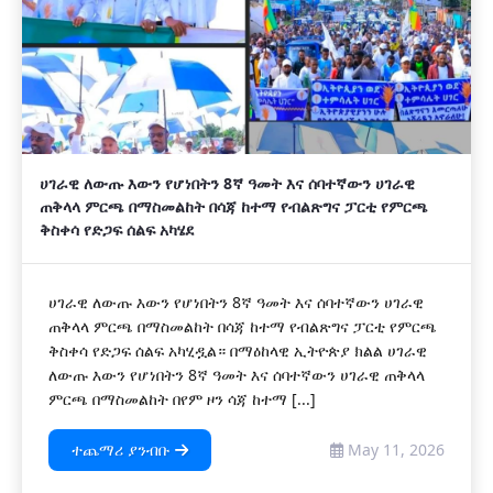
ሀገራዊ ለውጡ እውን የሆነበትን 8ኛ ዓመት እና ሰባተኛውን ሀገራዊ
ጠቅላላ ምርጫ በማስመልከት በሳጃ ከተማ የብልጽግና ፓርቲ የምርጫ
ቅስቀሳ የድጋፍ ሰልፍ አካሄደ
ሀገራዊ ለውጡ እውን የሆነበትን 8ኛ ዓመት እና ሰባተኛውን ሀገራዊ
ጠቅላላ ምርጫ በማስመልከት በሳጃ ከተማ የብልጽግና ፓርቲ የምርጫ
ቅስቀሳ የድጋፍ ሰልፍ አካሂዷል። በማዕከላዊ ኢትዮጵያ ክልል ሀገራዊ
ለውጡ እውን የሆነበትን 8ኛ ዓመት እና ሰባተኛውን ሀገራዊ ጠቅላላ
ምርጫ በማስመልከት በየም ዞን ሳጃ ከተማ [...]
ተጨማሪ ያንብቡ
May 11, 2026