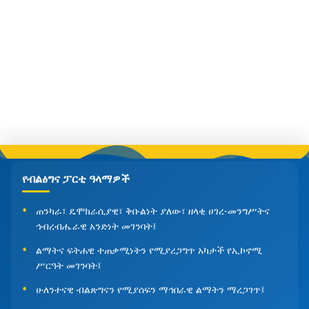
የብልፅግና ፓርቲ ዓላማዎች
ጠንካራ፣ ዴሞክራሲያዊ፣ ቅቡልነት ያለው፣ ዘላቂ ሀገረ-መንግሥትና
ኅብረብሔራዊ አንድነት መገንባት፤
ልማትና ፍትሐዊ ተጠቃሚነትን የሚያረጋግጥ አካታች የኢኮኖሚ
ሥርዓት መገንባት፤
ሁለንተናዊ ብልጽግናን የሚያሰፍን ማኅበራዊ ልማትን ማረጋገጥ፤