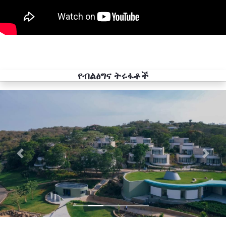
የብልፅግና ትሩፋቶች
Previous
Next