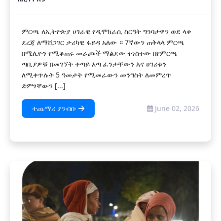
​ምርጫ ለኢትዮጵያ ሀገራዊ የዲሞክራሲ ስርዓት ግንባታዋን ወደ ላቀ
ደረጃ ለማሸጋገር ታሪካዊ ፋይዳ አለው ። 7ኛውን ጠቅላላ ምርጫ
በሚሊዮን የሚቆጠሩ መራጮች ማልደው ተነስተው በየምርጫ
ጣቢያዎቹ በመገኘት ቀጣይ እጣ ፈንታቸውን እና ሀገሪቱን
ለሚቀጥሉት 5 ዓመታት የሚመራውን መንግስት ለመምረጥ
ድምፃቸውን [...]
ተጨማሪ ያንብቡ
June 02, 2026