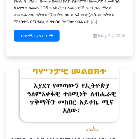
የአፍሪካ ሀገራት ከመጡ ከ400 በላይ የሕክምና ባለሙያዎች መካከል
ከሩዋንዳ ከመጡ 128 የሕክምና ባለሙያዎች ጋር በጋራ ማዕድ
ቆርሰናል አሉ ጠቅላይ ሚኒስትር ዐቢይ አሕመድ (ዶ/ር)። ጠቅላይ
ሚኒስትሩ በማሕበራዊ ትስስር ገጻቸው ባሰፈሩት [...]
ተጨማሪ ያንብቡ
May 24, 2026