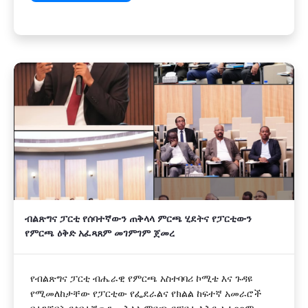
ብልጽግና ፓርቲ የሰባተኛውን ጠቅላላ ምርጫ ሂደትና የፓርቲውን
የምርጫ ዕቅድ አፈጻጸም መገምገም ጀመረ
የብልጽግና ፓርቲ ብሔራዊ የምርጫ አስተባባሪ ኮሚቴ እና ጉዳዩ
የሚመለከታቸው የፓርቲው የፌደራልና የክልል ከፍተኛ አመራሮች