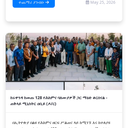
ተጨማሪ ያንብቡ
May 25, 2026
ከሩዋንዳ ከመጡ 128 የሕክምና ባለሙያዎች ጋር ማዕድ ቆርሰናል -
ጠቅላይ ሚኒስትር ዐቢይ (ዶ/ር)
በኢትዮጵያ በልዩ የሕክምና ዘርፍ ሥልጠና ላይ ከሚገኙ እና ከተለያዩ