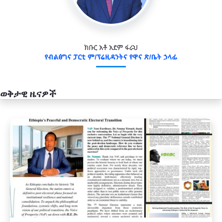
ክቡር አቶ አደም ፋራህ
የብልፅግና ፓርቲ ም/ፕሬዚዳንትና የዋና ጽ/ቤት ኃላፊ
ወቅታዊ ዜናዎች
አዲስ