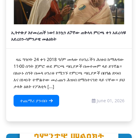
ኢትዮጵያ እየመረጠች ነው! እንኳን ለ7ኛው ጠቅላላ ምርጫ ቀን አደረሳቹ
አደረሰን-ሳምንታዊ መልዕክት
ዛሬ ግንቦት 24 ቀን 2018 ዓ/ም መላው የሀገራችን ሕዝብ ከማለዳው
11፡00 ሰዓት ጀምሮ ወደ ምርጫ ጣቢያዎች በመተመም ላይ ይገኛል።
በአሁኑ ሰዓት በመላ ሀገሪቱ የሚገኙ የምርጫ ጣቢያዎች በበዓል ድባብ
እና በነጻነት ተሞልተው መራጩን ሕዝብ በማስተናገድ ላይ ናቸው። ይህ
ታላቅ ዕለት የፖለቲካ [...]
ተጨማሪ ያንብቡ
June 01, 2026