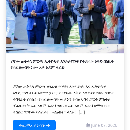
7ኛው ጠቅላላ ምርጫ ኢትዮጵያ እንድታሸንፍ የተያዘው ዕቅድ በስኬት
የተፈፀመበት ነው- አቶ አደም ፋራህ
7ኛው ጠቅላላ ምርጫ ሀገራዊ ግቦቹን እንዲያሳካ እና ኢትዮጵያ
እንድታሸንፍ በብልጽግና ፓርቲ የተያዘው ዕቅድ እና የተከናወኑ ዐበይት
ተግባራት በስኬት የተፈፀሙበት መሆኑን የብልጽግና ፓርቲ ምክትል
ፕሬዚዳንት አቶ አደም ፋራህ ገለጹ። አቶ አደም ፋራህ በማኅበራዊ
ትስስር ገፃቸው ባሰፈሩት መልዕክት፣ ላለፉት [...]
ተጨማሪ ያንብቡ
June 07, 2026