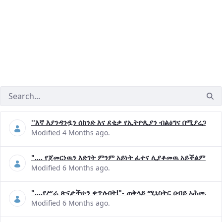
''እኛ እያንዳንዷን ሰከንድ እና ደቂቃ የኢትዮጲያን ብልፅግና በሚያረጋግጡ 
Modified 4 Months ago.
".... የጀመርነዉን እድገት ምንም አይነት ፈተና ሊያቆመዉ አይችልም"- ጠ
Modified 6 Months ago.
"....የሥራ ጽናታችሁን ቀጥሉበት!"- ጠቅላይ ሚኒስትር ዐብይ አሕመድ (ዶ
Modified 6 Months ago.