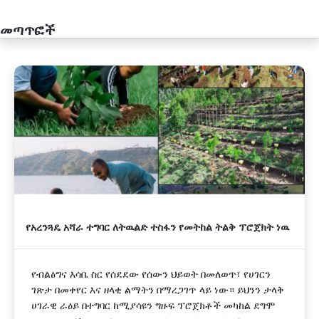
መጣጥፎች
አዲስ
የአረንጓዴ አሻራ ተግባር ለትዉልድ ተስፋን የመትከል ትልቅ ፕሮጀክት ነዉ
የብልፅግና እሳቤ ስር የሰደደው የሰውን ህይወት በመለወጥ፣ የሀገርን
ገጽታ በመቀየር እና ዘላቂ ልማትን በማረጋገጥ ላይ ነው። ይህንን ታላቅ
ሀገራዊ ራዕይ በተግባር ከሚያሳዩን ግዙፍ ፕሮጀክቶች መካከል ደግሞ