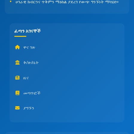
ሀገራዊ ክብርንና ጥቅምን ማዕከል ያደረገ የውጭ ግንኙነት ማካሄድ፡፡
ፈጣን አገናኞች
ዋና ገጽ
ቅ/ጽ/ቤት
ዜና
መጣጥፎች
ያግኙን