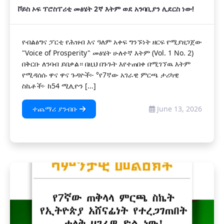
ቮይስ ኦፍ ፕሮስፐሪቲ መፅሄት 2ኛ እትም ወደ አንባቢያን ሊደርስ ነው!
የብልፅግና ፓርቲ የሕዝብ እና ዓለም አቀፍ ግንኙነት ዘርፍ የሚያዘጋጀው
"Voice of Prosperity" መፅሄት ሁለተኛ እትም (Vol. 1 No. 2)
በቅርቡ ለንባብ ይበቃል። በዚህ በጉጉት እየተጠበቀ በሚገኘዉ እትም
የሚዳሰሱ ዋና ዋና ጉዳዮች፡- °የ7ኛው አገራዊ ምርጫ ታሪካዊ
ስኬቶች፦ ከ54 ሚሊዮን [...]
ተጨማሪ ያንብቡ
June 13, 2026