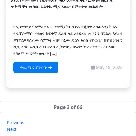
እያደገ የመጣውን የኢትዮጵያ ዓለምአቀፋዊ ተሰሚነት ለብሔራዊ
ጥቅማችን መከበር አይተኬ ሚና አለው-ሳምንታዊ መልዕክት
የኢትዮጵያ ዓለምአቀፋዊ ተሰሚነት፣ ስትራቴጂካዊ አስፈላጊነት እና
የዲፕሎማሲ ተፅዕኖ ከፍተኛ ደረጃ ላይ እየደረሰ መሆኑን በግልጽ እየታየ
ይገኛል፡፡ ባለፈው ሳምንት ብቻ ከኒው ዴልሂ እስከ ናይሮቢ፣ ከዋሽንግተን
ዲሲ እስከ አዲስ አበባ ድረስ ኢትዮጵያ በፍጥነት እየተቀያየረ ባለው
የዓለም ሥርዓት ውስጥ [...]
ተጨማሪ ያንብቡ
May 18, 2026
Page 3 of 66
Previous
Next