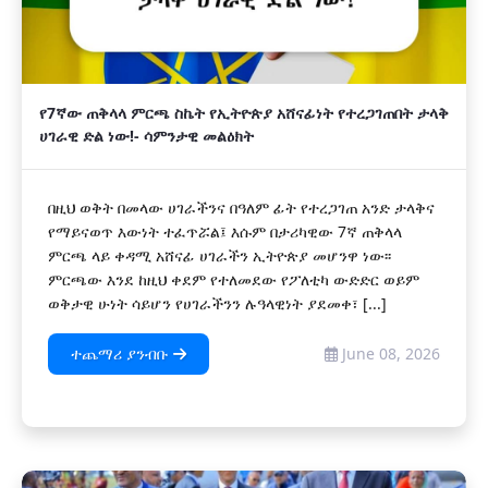
የ7ኛው ጠቅላላ ምርጫ ስኬት የኢትዮጵያ አሸናፊነት የተረጋገጠበት ታላቅ
ሀገራዊ ድል ነው!- ሳምንታዊ መልዕክት
በዚህ ወቅት በመላው ሀገራችንና በዓለም ፊት የተረጋገጠ አንድ ታላቅና
የማይናወጥ እውነት ተፈጥሯል፤ እሱም በታሪካዊው 7ኛ ጠቅላላ
ምርጫ ላይ ቀዳሚ አሸናፊ ሀገራችን ኢትዮጵያ መሆንዋ ነው፡፡
ምርጫው እንደ ከዚህ ቀደም የተለመደው የፖለቲካ ውድድር ወይም
ወቅታዊ ሁነት ሳይሆን የሀገራችንን ሉዓላዊነት ያደመቀ፣ [...]
ተጨማሪ ያንብቡ
June 08, 2026