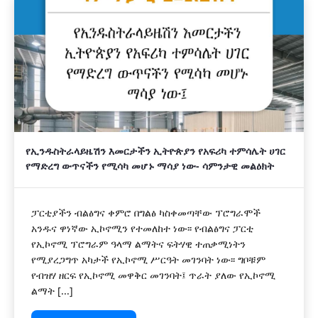
የኢንዱስትራላይዜሽን እመርታችን ኢትዮጵያን የአፍሪካ ተምሳሌት ሀገር
የማድረግ ውጥናችን የሚሳካ መሆኑ ማሳያ ነው- ሳምንታዊ መልዕክት
ፓርቲያችን ብልፅግና ቀምሮ በግልፅ ካስቀመጣቸው ፕሮግራሞች
አንዱና ዋነኛው ኢኮኖሚን የተመለከተ ነው፡፡ የብልፅግና ፓርቲ
የኢኮኖሚ ፕሮግራም ዓላማ ልማትና ፍትሃዊ ተጠቃሚነትን
የሚያረጋግጥ አካታች የኢኮኖሚ ሥርዓት መገንባት ነው፡፡ ግቦቹም
የብዝሃ ዘርፍ የኢኮኖሚ መዋቅር መገንባት፤ ጥራት ያለው የኢኮኖሚ
ልማት [...]