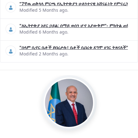
"7ኛዉ ጠቅላላ ምርጫ የኢትዮጵያን ሁለንተናዊ አሸናፊነት የምናረጋግጥበት እ
Modified 5 Months ago.
"ለኢትዮጵያ አየር ኃይል: ሰማይ ወሰን ሆኖ አያውቅም"- ምክትል ጠቅላይ 
Modified 6 Months ago.
"ሰላም ሲኖር ሴቶች ይበረታሉ፣ ሴቶች ሲበረቱ ደግሞ ሀገር ትጸናለች"- ዶ/
Modified 2 Months ago.