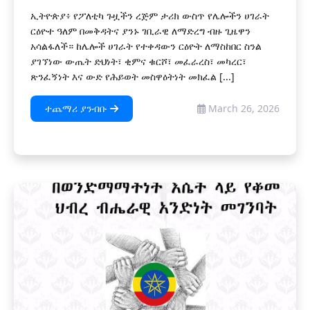
ኢትዮጵያ፥ የፖለቲካ ጉዟችን ረጅም ታሪክ ውስጥ የሌሎችን ሀገራት
ርዕዮተ ዓለም በመቅዳትና ያንኑ ገቢራዊ ለማድረግ ብዙ ጊዜዋን
አሳልፋለች። ከሌሎች ሀገራት የተቀዳውን ርዕዮት ለማስከበር ስንል
ያገኘነው ውጤት ድህነት፣ ቂምና ቁርሾ፣ መፈራረስ፣ መካረር፣
ጽንፈኝነት እና ውድ የሕይወት መስዋዕትነት መክፈል [...]
ተጨማሪ ያንብቡ
March 26, 2026