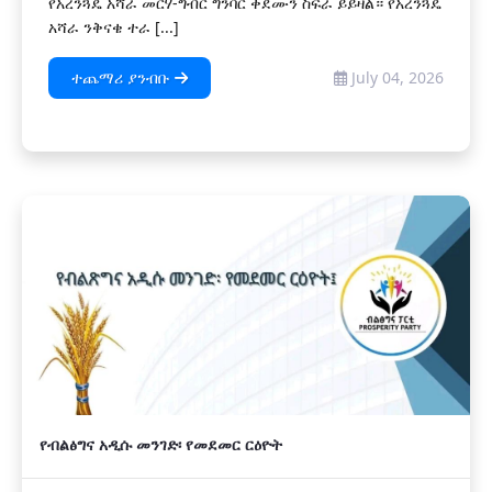
የአረንጓዴ አሻራ መርሃ-ግብር ግንባር ቀደሙን ስፍራ ይይዛል። የአረንጓዴ
አሻራ ንቅናቄ ተራ [...]
ተጨማሪ ያንብቡ
July 04, 2026
የብልፅግና አዲሱ መንገድ፡ የመደመር ርዕዮት