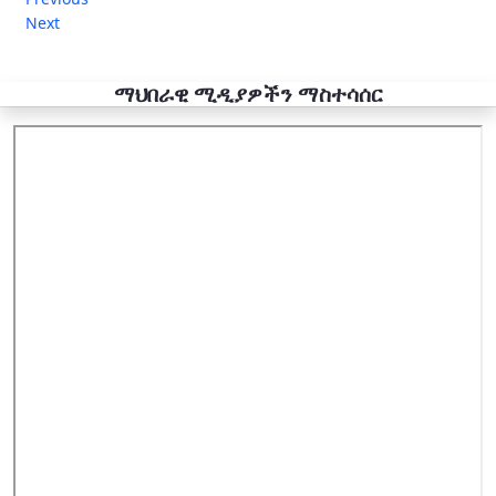
Next
ማህበራዊ ሚዲያዎችን ማስተሳሰር