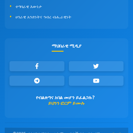
ተግባራዊ እውነታ
ሀገራዊ አንድነትና ኅብረ ብሔራዊነት
ማህበራዊ ሚዲያ
የብልጽግና አባል መሆን ይፈልጋሉ?
ይህንን ፎርም ይሙሉ