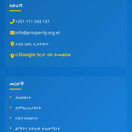
አድራሻ
+251 111 543 137
info@prosperity.org.et
አዲስ አበባ, ኢትዮጵያ
በ Google ካርታ ላይ ይመልከቱ
መርሆች
ሕዝባዊነት
ዴሞክራሲያዊነት
የሕግ የበላይነት
ልማትና ፍትሐዊ ተጠቃሚነት