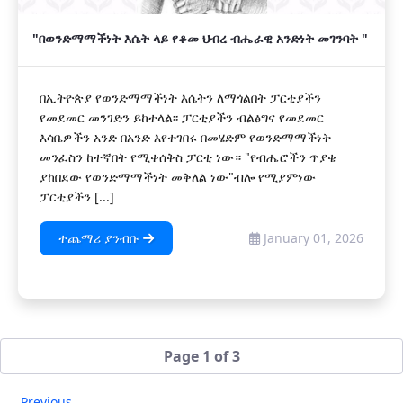
"በወንድማማችነት እሴት ላይ የቆመ ህብረ ብሔራዊ አንድነት መገንባት "
በኢትዮጵያ የወንድማማችነት እሴትን ለማጎልበት ፓርቲያችን
የመደመር መንገድን ይከተላል፡፡ ፓርቲያችን ብልፅግና የመደመር
እሳቤዎችን አንድ በአንድ እየተገበሩ በመሄድም የወንድማማችነት
መንፈስን ከተኛበት የሚቀሰቅስ ፓርቲ ነው። "የብሔሮችን ጥያቄ
ያከበደው የወንድማማችነት መቅለል ነው"ብሎ የሚያምነው
ፓርቲያችን [...]
ተጨማሪ ያንብቡ
January 01, 2026
Page 1 of 3
Previous