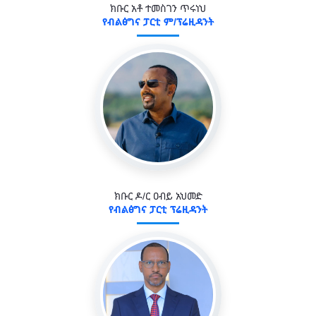
ክቡር አቶ ተመስገን ጥሩነህ
የብልፅግና ፓርቲ ም/ፕሬዚዳንት
ክቡር ዶ/ር ዐብይ አህመድ
የብልፅግና ፓርቲ ፕሬዚዳንት