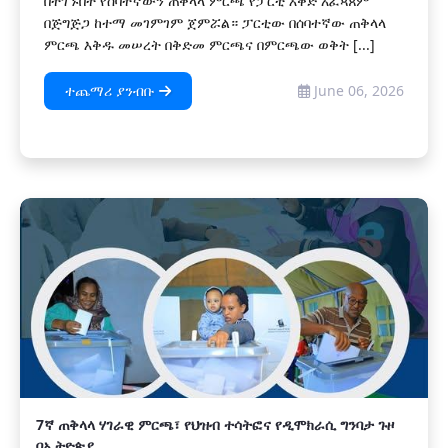
በተገኙበት የሰባተኛውን ጠቅላላ ምርጫ የፓርቲ እቅድ አፈጻጸም
በጅግጅጋ ከተማ መገምገም ጀምሯል። ፓርቲው በሰባተኛው ጠቅላላ
ምርጫ እቅዱ መሠረት በቅድመ ምርጫና በምርጫው ወቅት [...]
ተጨማሪ ያንብቡ
June 06, 2026
7ኛ ጠቅላላ ሃገራዊ ምርጫ፣ የህዝብ ተሳትፎና የዲሞክራሲ ግንባታ ጉዞ
በኢትዮጵያ