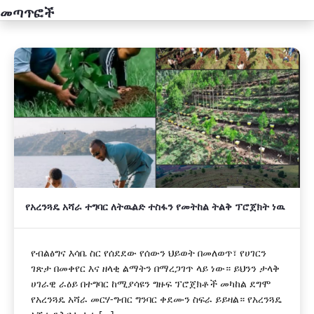
መጣጥፎች
አዲስ
የአረንጓዴ አሻራ ተግባር ለትዉልድ ተስፋን የመትከል ትልቅ ፕሮጀክት ነዉ
የብልፅግና እሳቤ ስር የሰደደው የሰውን ህይወት በመለወጥ፣ የሀገርን
ገጽታ በመቀየር እና ዘላቂ ልማትን በማረጋገጥ ላይ ነው። ይህንን ታላቅ
ሀገራዊ ራዕይ በተግባር ከሚያሳዩን ግዙፍ ፕሮጀክቶች መካከል ደግሞ
የአረንጓዴ አሻራ መርሃ-ግብር ግንባር ቀደሙን ስፍራ ይይዛል። የአረንጓዴ