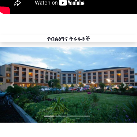
የብልፅግና ትሩፋቶች
Previous
Next