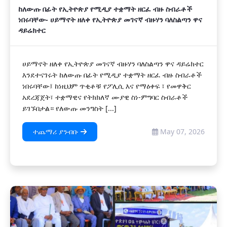
ከለውጡ በፊት የኢትዮጵያ የሚዲያ ተቋማት ዘርፈ ብዙ ስብራቶች
ነበሩባቸው- ሀይማኖት ዘለቀ የኢትዮጵያ መገናኛ ብዙሃን ባለስልጣን ዋና
ዳይሬክተር
ሀይማኖት ዘለቀ የኢትዮጵያ መገናኛ ብዙሃን ባለስልጣን ዋና ዳይሬክተር
እንደተናገሩት ከለውጡ በፊት የሚዲያ ተቋማት ዘርፈ ብዙ ስብራቶች
ነበሩባቸው፤ ከነዚህም ጥቂቶቹ የፖሊሲ እና የማዕቀፍ ፣ የመዋቅር
አደረጃጀት፣ ተቋማዊና የትክክለኛ ሙያዊ ስነ-ምግባር ስብራቶች
ይገኙበታል። ‎የለውጡ መንግስት [...]
ተጨማሪ ያንብቡ
May 07, 2026