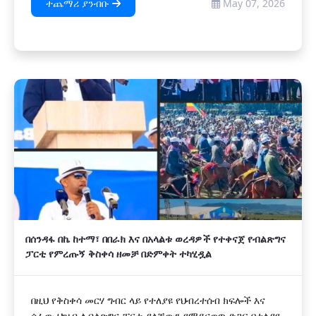
ተጨማሪ ያንብቡ
May 07, 2026
በሰንዳፋ በኬ ከተማ፣ በበራክ እና በአላልቱ ወረዳዎች የተቀናጀ የብልጽግና
ፓርቲ የምረጡኝ ቅስቀሳ ዘመቻ በድምቀት ተካሂዷል
በዚህ የቅስቀሳ መርሃ ግብር ላይ የተለያዩ የህብረተሰብ ክፍሎች እና
ሰፊው ህዝብ ለብልጽግና ፓርቲ ያላቸውን የማይናወጥ ድጋፍ በተለያዩ