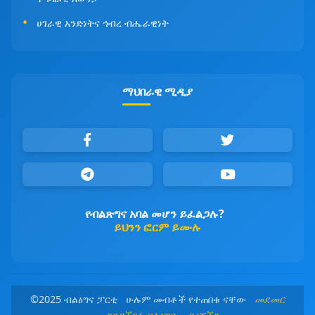
ሀገራዊ አንድነትና ኅብረ ብሔራዊነት
ማህበራዊ ሚዲያ
የብልጽግና አባል መሆን ይፈልጋሉ?
ይህንን ፎርም ይሙሉ
©2025 ብልፅግና ፓርቲ ሁሉም መብቶች የተጠበቁ ናቸው
መደመር