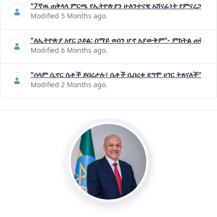
"7ኛዉ ጠቅላላ ምርጫ የኢትዮጵያን ሁለንተናዊ አሸናፊነት የምናረጋግጥበት እ
Modified 5 Months ago.
"ለኢትዮጵያ አየር ኃይል: ሰማይ ወሰን ሆኖ አያውቅም"- ምክትል ጠቅላይ 
Modified 6 Months ago.
"ሰላም ሲኖር ሴቶች ይበረታሉ፣ ሴቶች ሲበረቱ ደግሞ ሀገር ትጸናለች"- ዶ/
Modified 2 Months ago.