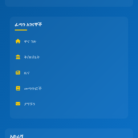
ፈጣን አገናኞች
ዋና ገጽ
ቅ/ጽ/ቤት
ዜና
መጣጥፎች
ያግኙን
አድራሻ