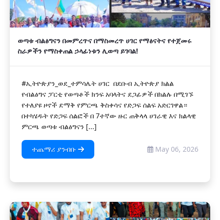
ወጣቱ ብልፅግናን በመምረጥና በማስመረጥ ሀገር የማፅናትና የተጀመሩ
ስራዎችን የማስቀጠል ኃላፊነቱን ሊወጣ ይገባል!
#ኢትዮጵያን_ወደ_ተምሳሌት ሀገር በደቡብ ኢትዮጵያ ክልል
የብልፅግና ፓርቲ የወጣቶች ክንፍ አባላትና ደጋፊዎች በክልሉ በሚገኙ
የተለያዩ ዞኖች ደማቅ የምርጫ ቅስቀሳና የድጋፍ ሰልፍ አድርገዋል።
በተካሄዱት የድጋፍ ሰልፎች በ 7ተኛው ዙር ጠቅላላ ሀገራዊ እና ክልላዊ
ምርጫ ወጣቱ ብልፅግናን [...]
ተጨማሪ ያንብቡ
May 06, 2026