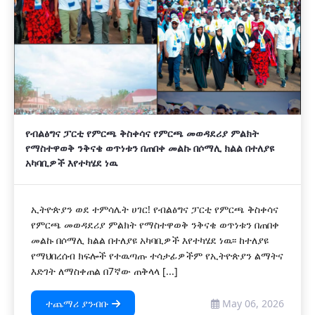
የብልፅግና ፓርቲ የምርጫ ቅስቀሳና የምርጫ መወዳደሪያ ምልክት
የማስተዋወቅ ንቅናቄ ወጥነቱን በጠበቀ መልኩ በሶማሊ ክልል በተለያዩ
አካባቢዎች እየተካሄደ ነዉ
ኢትዮጵያን ወደ ተምሳሌት ሀገር! የብልፅግና ፓርቲ የምርጫ ቅስቀሳና
የምርጫ መወዳደሪያ ምልክት የማስተዋወቅ ንቅናቄ ወጥነቱን በጠበቀ
መልኩ በሶማሊ ክልል በተለያዩ አካባቢዎች እየተካሄደ ነዉ፡፡ ከተለያዩ
የማህበረሰብ ክፍሎች የተዉጣጡ ተሳታፊዎችም የኢትዮጵያን ልማትና
እድገት ለማስቀጠል በ7ኛው ጠቅላላ [...]
ተጨማሪ ያንብቡ
May 06, 2026