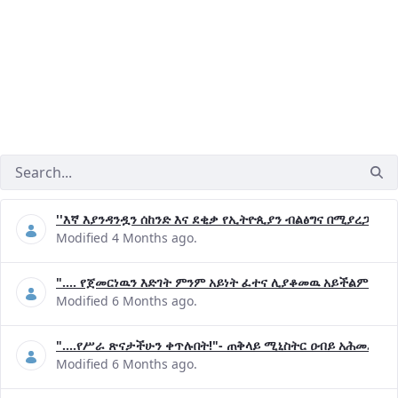
''እኛ እያንዳንዷን ሰከንድ እና ደቂቃ የኢትዮጲያን ብልፅግና በሚያረጋግጡ 
Modified 4 Months ago.
".... የጀመርነዉን እድገት ምንም አይነት ፈተና ሊያቆመዉ አይችልም"- ጠ
Modified 6 Months ago.
"....የሥራ ጽናታችሁን ቀጥሉበት!"- ጠቅላይ ሚኒስትር ዐብይ አሕመድ (ዶ
Modified 6 Months ago.