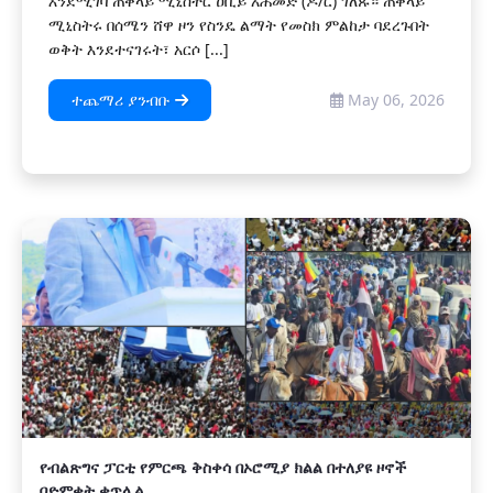
እንደሚገባ ጠቅላይ ሚኒስትር ዐቢይ አሕመድ (ዶ/ር) ገለጹ። ጠቅላይ
ሚኒስትሩ በሰሜን ሸዋ ዞን የስንዴ ልማት የመስክ ምልከታ ባደረጉበት
ወቅት እንደተናገሩት፣ አርሶ [...]
ተጨማሪ ያንብቡ
May 06, 2026
የብልጽግና ፓርቲ የምርጫ ቅስቀሳ በኦሮሚያ ክልል በተለያዩ ዞኖች
በድምቀት ቀጥሏል