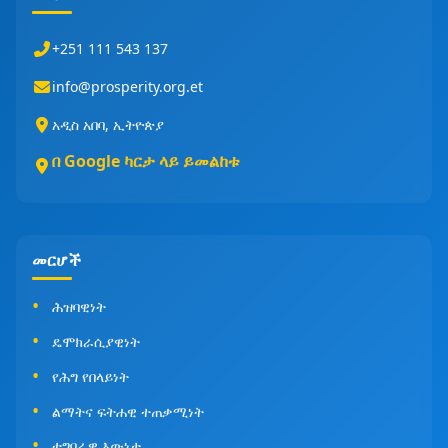
+251 111 543 137
info@prosperity.org.et
አዲስ አበባ, ኢትዮጵያ
በ Google ካርታ ላይ ይመልከቱ
መርሆች
ሕዝባዊነት
ዴሞክራሲያዊነት
የሕግ የበላይነት
ልማትና ፍትሐዊ ተጠቃሚነት
ተግባራዊ እውነታ