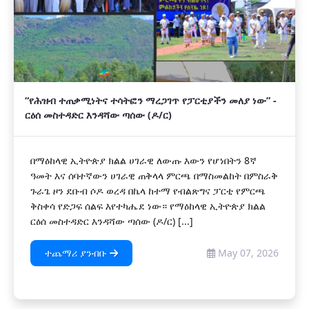
“የሕዝብ ተጠቃሚነትና ተሳትፎን ማረጋገጥ የፓርቲያችን መለያ ነው” -
ርዕሰ መስተዳድር እንዳሻው ጣሰው (ዶ/ር)
በማዕከላዊ ኢትዮጵያ ክልል ሀገራዊ ለውጡ እውን የሆነበትን 8ኛ
ዓመት እና ሰባተኛውን ሀገራዊ ጠቅላላ ምርጫ በማስመልከት በምስራቅ
ጉራጌ ዞን ደቡብ ሶዶ ወረዳ በኬላ ከተማ የብልጽግና ፓርቲ የምርጫ
ቅስቀሳ የድጋፍ ሰልፍ እየተካሔደ ነው። የማዕከላዊ ኢትዮጵያ ክልል
ርዕሰ መስተዳድር እንዳሻው ጣሰው (ዶ/ር) [...]
ተጨማሪ ያንብቡ
May 07, 2026