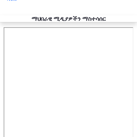
ማህበራዊ ሚዲያዎችን ማስተሳሰር