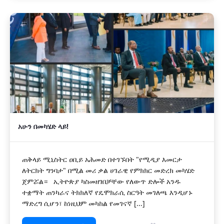
አሁን በመካሄድ ላይ!
ጠቅላይ ሚኒስትር ዐቢይ አሕመድ በተገኙበት "የሚዲያ እመርታ
ለትርክት ግንባታ" በሚል መሪ ቃል ሀገራዊ የምክክር መድረክ መካሄድ
ጀምሯል። ‎ ኢትዮጵያ ካስመዘገበቻቸው የለውጥ ድሎች አንዱ
ተቋማት ጠንካራና ትክክለኛ የዴሞክራሲ ስርዓት መገለጫ እንዲሆኑ
ማድረግ ሲሆን፣ ከነዚህም መካከል የመገናኛ [...]