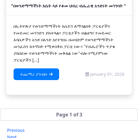
"በወንድማማችነት እሴት ላይ የቆመ ህብረ ብሔራዊ አንድነት መገንባት "
በኢትዮጵያ የወንድማማችነት እሴትን ለማጎልበት ፓርቲያችን
የመደመር መንገድን ይከተላል፡፡ ፓርቲያችን ብልፅግና የመደመር
እሳቤዎችን አንድ በአንድ እየተገበሩ በመሄድም የወንድማማችነት
መንፈስን ከተኛበት የሚቀሰቅስ ፓርቲ ነው። "የብሔሮችን ጥያቄ
ያከበደው የወንድማማችነት መቅለል ነው"ብሎ የሚያምነው
ፓርቲያችን [...]
ተጨማሪ ያንብቡ
January 01, 2026
Page 1 of 3
Previous
Next