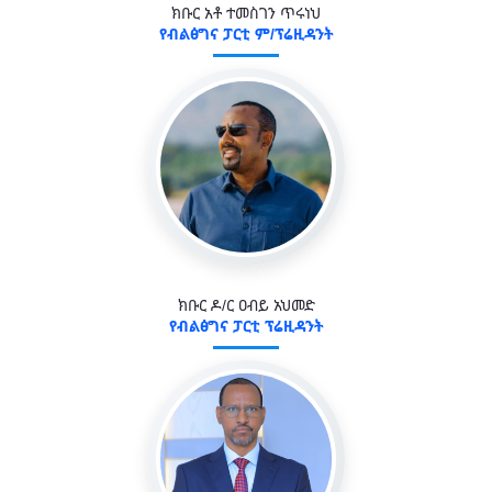
ክቡር አቶ ተመስገን ጥሩነህ
የብልፅግና ፓርቲ ም/ፕሬዚዳንት
ክቡር ዶ/ር ዐብይ አህመድ
የብልፅግና ፓርቲ ፕሬዚዳንት