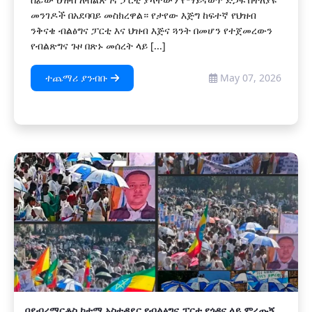
መንገዶች በአደባባይ መስክረዋል። የታየው እጅግ ከፍተኛ የህዝብ
ንቅናቄ ብልፅግና ፓርቲ እና ህዝብ እጅና ጓንት በመሆን የተጀመረውን
የብልጽግና ጉዞ በጽኑ መሰረት ላይ [...]
ተጨማሪ ያንብቡ
May 07, 2026
በደብረማርቆስ ከተማ አስተዳደር የብልፅግና ፓርቲ የጎዳና ላይ ምረጡኝ