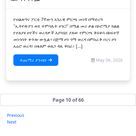
የብልጽግና ፓርቲ 7ኛውን አገራዊ ምርጫ መነሻ በማድረግ
"ኢትዮጵያን ወደ ተምሳሌት ሀገር!" በሚል መሪ ቃል በኦሮሚያ ክልል
የተለያዩ ዞኖችና ወረዳዎች እያካሄደ ያለው የምርጫ ቅስቀሳ በከፍተኛ
መነሳሳት ቀጥሎ ውሏል። በጅማ ዞን ጎማ ወረዳ በምስራቅ ቦረና ዞን
አሬሮ ወረዳ፣ በቄለም ወለጋ ዳሌ ዋበራ፣ [...]
ተጨማሪ ያንብቡ
May 06, 2026
Page 10 of 66
Previous
Next