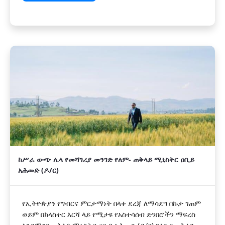
ከሥራ ውጭ ሌላ የመሻገሪያ መንገድ የለም- ጠቅላይ ሚኒስትር ዐቢይ
አሕመድ (ዶ/ር)
የኢትዮጵያን የግብርና ምርታማነት በላቀ ደረጃ ለማሳደግ በኩታ ገጠም
ወይም በክላስተር እርሻ ላይ የሚታዩ የአስተሳሰብ ድንበሮችን ማፍረስ