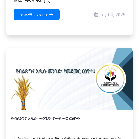
አሻራ ንቅናቄ ተራ [...]
ተጨማሪ ያንብቡ
July 04, 2026
የብልፅግና አዲሱ መንገድ፡ የመደመር ርዕዮት
ኢትዮጵያ፥ የፖለቲካ ጉዟችን ረጅም ታሪክ ውስጥ የሌሎችን ሀገራት