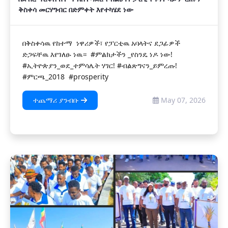
ቅስቀሳ መርሃግብር በድምቀት እየተካሄደ ነው
በቅስቀሳዉ የከተማ ነዋሪዎች፣ የፓርቲዉ አባላትና ደጋፊዎች
ድጋፍቸዉ እየገለፁ ነዉ። ‎ #​ምልክታችን _የስንዴ ነዶ ነው!
#ኢትዮጵያን_ወደ_ተምሳሌት ሃገር! #ብልጽግናን_ይምረጡ!
#ምርጫ_2018 ​#prosperity
ተጨማሪ ያንብቡ
May 07, 2026