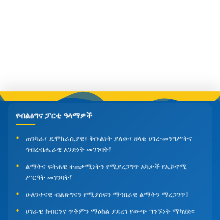
የብልፅግና ፓርቲ ዓላማዎች
ጠንካራ፣ ዴሞክራሲያዊ፣ ቅቡልነት ያለው፣ ዘላቂ ሀገረ-መንግሥትና
ኅብረብሔራዊ አንድነት መገንባት፤
ልማትና ፍትሐዊ ተጠቃሚነትን የሚያረጋግጥ አካታች የኢኮኖሚ
ሥርዓት መገንባት፤
ሁለንተናዊ ብልጽግናን የሚያሰፍን ማኅበራዊ ልማትን ማረጋገጥ፤
ሀገራዊ ክብርንና ጥቅምን ማዕከል ያደረገ የውጭ ግንኙነት ማካሄድ፡፡