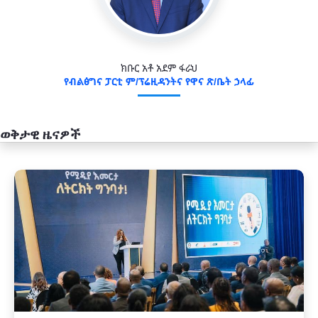
ክቡር አቶ አደም ፋራህ
የብልፅግና ፓርቲ ም/ፕሬዚዳንትና የዋና ጽ/ቤት ኃላፊ
ወቅታዊ ዜናዎች
አዲስ