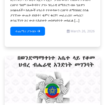
ርዕዮተ ዓለም በመቅዳትና ያንኑ ገቢራዊ ለማድረግ ብዙ ጊዜዋን
አሳልፋለች። ከሌሎች ሀገራት የተቀዳውን ርዕዮት ለማስከበር ስንል
ያገኘነው ውጤት ድህነት፣ ቂምና ቁርሾ፣ መፈራረስ፣ መካረር፣
ጽንፈኝነት እና ውድ የሕይወት መስዋዕትነት መክፈል [...]
ተጨማሪ ያንብቡ
March 26, 2026