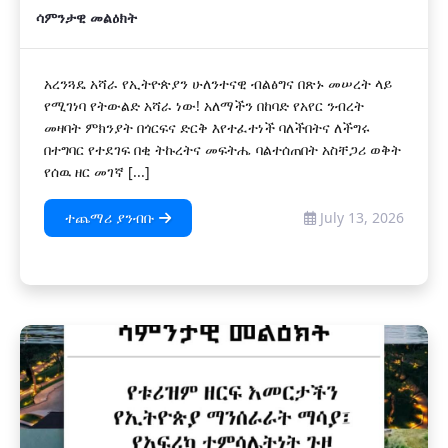
ሳምንታዊ መልዕክት
​​​​​​አረንጓዴ አሻራ የኢትዮጵያን ሁለንተናዊ ብልፅግና በጽኑ መሠረት ላይ
የሚገነባ የትውልድ አሻራ ነው! አለማችን በከባድ የአየር ንብረት
መዛባት ምክንያት በጎርፍና ድርቅ እየተፈተነች ባለችበትና ለችግሩ
በተግባር የተደገፍ በቂ ትኩረትና መፍትሔ ባልተሰጠበት አስቸጋሪ ወቅት
የሰዉ ዘር መገኛ [...]
ተጨማሪ ያንብቡ
July 13, 2026