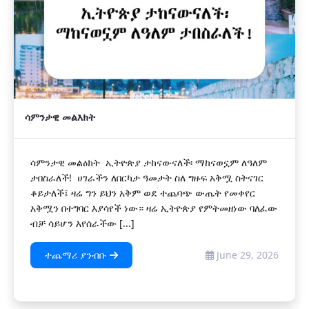
ሳምንታዊ መልእክት
ሳምንታዊ መልዕክት ኢትዮጵያ ታከናውናለች፡ ማከናወኗም ለዓለም
ታበስራለች! ሀገራችን ለበርካታ ዓመታት ስለ ግዙፍ አቅሟ ስትናገር
ቆይታለች፤ ዛሬ ግን ይህን አቅም ወደ ተጨባጭ ውጤት የመቀየር
አቅሟን በተግባር እያሳየች ነው። ዛሬ ኢትዮጵያ የምትመዘነው ባለፈው
ብቻ ሳይሆን እየሰራችው [...]
ተጨማሪ ያንብቡ
June 29, 2026