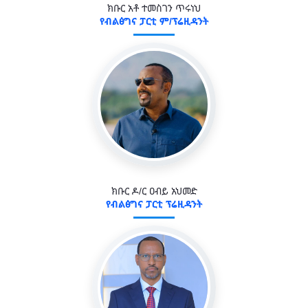
ክቡር አቶ ተመስገን ጥሩነህ
የብልፅግና ፓርቲ ም/ፕሬዚዳንት
ክቡር ዶ/ር ዐብይ አህመድ
የብልፅግና ፓርቲ ፕሬዚዳንት