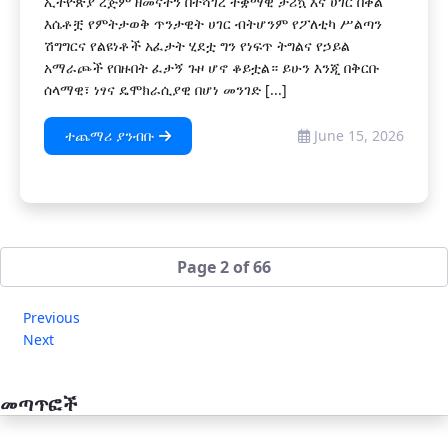
ኢትዮጵያ ረጅም ዘመናትን በተሻገረ ተቋማዊ ታሪኳ እና ሀገር በቀል
እሴቶቿ የምትታወቅ ጥንታዊት ሀገር ብትሆንም የፖለቲካ ሥልጣን
ሽግግርና የልዩነቶች አፈታት ሂደቷ ግን የነፍጥ ትግልና የኃይል
አማራጮች የበዙበት ፈታኝ ጉዞ ሆኖ ቆይቷል። ይሁን እንጂ በቅርቡ
ሰላማዊ፣ ነፃና ዴሞክራሲያዊ በሆነ መንገድ [...]
ተጨማሪ ያንብቡ
June 15, 2026
Page 2 of 66
Previous
Next
መጣጥፎች