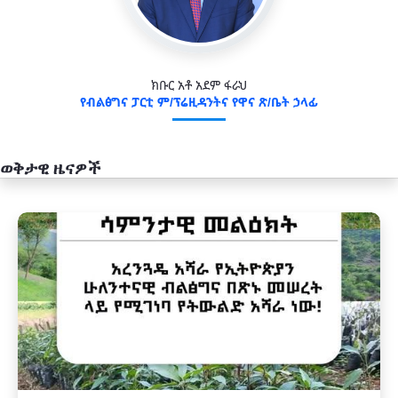
ክቡር አቶ አደም ፋራህ
የብልፅግና ፓርቲ ም/ፕሬዚዳንትና የዋና ጽ/ቤት ኃላፊ
ወቅታዊ ዜናዎች
አዲስ