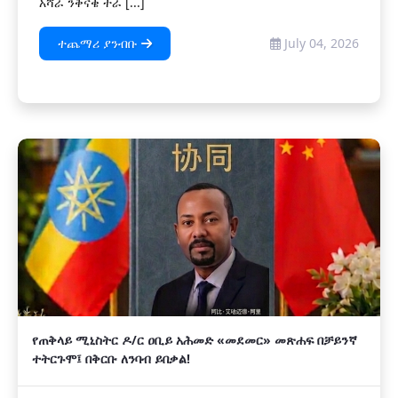
አሻራ ንቅናቄ ተራ [...]
ተጨማሪ ያንብቡ
July 04, 2026
የጠቅላይ ሚኒስትር ዶ/ር ዐቢይ አሕመድ «መደመር» መጽሐፍ በቻይንኛ
ተትርጉሞ፤ በቅርቡ ለንባብ ይበቃል!