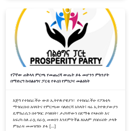
የ7ኛው ጠቅላላ ምርጫ የመጨረሻ ውጤት ይፋ መሆንን ምክንያት
በማድረግ ከብልፅግና ፓርቲ የቀረበ የምስጋና መልዕክት
እጅግ የተከበራችሁ ውድ ኢትዮጵያዊያን፣ የተከበራችሁ የፖለቲካ
ማኅበረሰብ አባላትና የምርጫው ባለድርሻ አካላት፤ ዛሬ ኢትዮጵያውያን
ዴሞክራሲን በተግባር ያሳዩበት፣ ታሪካቸውን በደማቁ የጻፉበት እና
አፍሪካ ስለ ራሷ በራሷ መወሰን እንደምትችል ለአለም ያበሰሩበት ታላቅ
ምዕራፍ መመዝገቡ ይፋ [...]