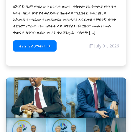
በ2010 ዓ.ም የነበረውን ሀገራዊ ለውጥ ተከትሎ የኢትዮጵያ የነገ ጉዞ
ፍኖተ-ካርታ ሆኖ የተወለደውና በጠቅላይ ሚኒስትር ዶ/ር ዐቢይ
አሕመድ የተጻፈው የ«መደመር» መጽሐፍ፣ ኦፊሴላዊ የቻይንኛ ቋንቋ
ትርጉም ሥራው በመጠናቀቅ ላይ ይገኛል፤ በቅርቡም ሙሉ በሙሉ
ተጠናቆ ለንባብ ሊበቃ መሆኑ ተረጋገጧል። ባለፉት [...]
ተጨማሪ ያንብቡ
July 01, 2026