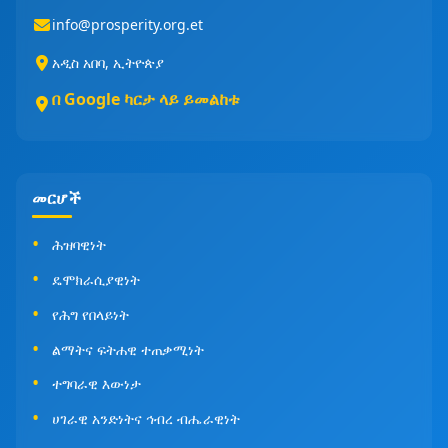
info@prosperity.org.et
አዲስ አበባ, ኢትዮጵያ
በ Google ካርታ ላይ ይመልከቱ
መርሆች
ሕዝባዊነት
ዴሞክራሲያዊነት
የሕግ የበላይነት
ልማትና ፍትሐዊ ተጠቃሚነት
ተግባራዊ እውነታ
ሀገራዊ አንድነትና ኅብረ ብሔራዊነት