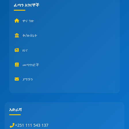
ፈጣን አገናኞች
ዋና ገጽ
ቅ/ጽ/ቤት
ዜና
መጣጥፎች
ያግኙን
አድራሻ
+251 111 543 137