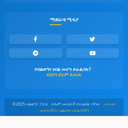
ማህበራዊ ሚዲያ
የብልጽግና አባል መሆን ይፈልጋሉ?
ይህንን ፎርም ይሙሉ
©2025 ብልፅግና ፓርቲ ሁሉም መብቶች የተጠበቁ ናቸው
መደመር
መንገዳችን፤ ብልፅግና መዳረሻችን