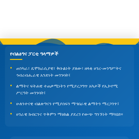
የብልፅግና ፓርቲ ዓላማዎች
ጠንካራ፣ ዴሞክራሲያዊ፣ ቅቡልነት ያለው፣ ዘላቂ ሀገረ-መንግሥትና
ኅብረብሔራዊ አንድነት መገንባት፤
ልማትና ፍትሐዊ ተጠቃሚነትን የሚያረጋግጥ አካታች የኢኮኖሚ
ሥርዓት መገንባት፤
ሁለንተናዊ ብልጽግናን የሚያሰፍን ማኅበራዊ ልማትን ማረጋገጥ፤
ሀገራዊ ክብርንና ጥቅምን ማዕከል ያደረገ የውጭ ግንኙነት ማካሄድ፡፡