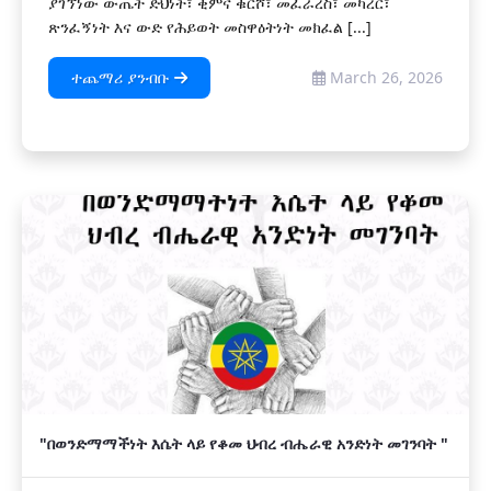
ያገኘነው ውጤት ድህነት፣ ቂምና ቁርሾ፣ መፈራረስ፣ መካረር፣
ጽንፈኝነት እና ውድ የሕይወት መስዋዕትነት መክፈል [...]
ተጨማሪ ያንብቡ
March 26, 2026
"በወንድማማችነት እሴት ላይ የቆመ ህብረ ብሔራዊ አንድነት መገንባት "