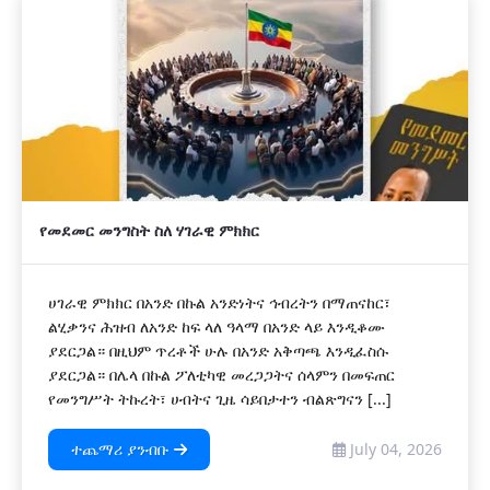
የመደመር መንግስት ስለ ሃገራዊ ምክክር
ሀገራዊ ምክክር በአንድ በኩል አንድነትና ኅብረትን በማጠናከር፣
ልሂቃንና ሕዝብ ለአንድ ከፍ ላለ ዓላማ በአንድ ላይ እንዲቆሙ
ያደርጋል። በዚህም ጥረቶች ሁሉ በአንድ አቅጣጫ እንዲፈስሱ
ያደርጋል። በሌላ በኩል ፖለቲካዊ መረጋጋትና ሰላምን በመፍጠር
የመንግሥት ትኩረት፣ ሀብትና ጊዜ ሳይበታተን ብልጽግናን [...]
ተጨማሪ ያንብቡ
July 04, 2026