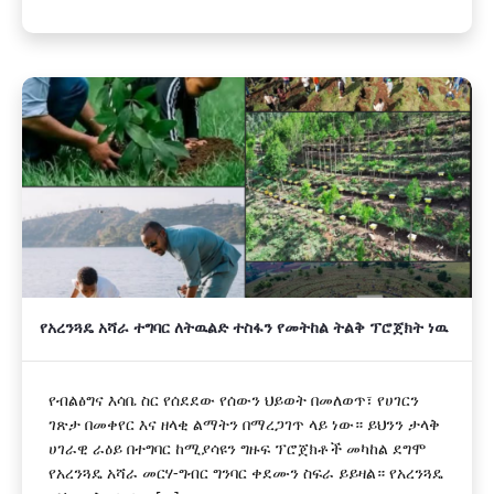
የአረንጓዴ አሻራ ተግባር ለትዉልድ ተስፋን የመትከል ትልቅ ፕሮጀክት ነዉ
የብልፅግና እሳቤ ስር የሰደደው የሰውን ህይወት በመለወጥ፣ የሀገርን
ገጽታ በመቀየር እና ዘላቂ ልማትን በማረጋገጥ ላይ ነው። ይህንን ታላቅ
ሀገራዊ ራዕይ በተግባር ከሚያሳዩን ግዙፍ ፕሮጀክቶች መካከል ደግሞ
የአረንጓዴ አሻራ መርሃ-ግብር ግንባር ቀደሙን ስፍራ ይይዛል። የአረንጓዴ