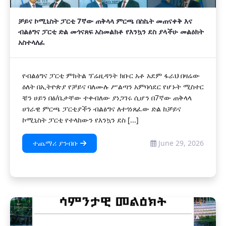
ቻይና ኮሚኒስት ፓርቲ 7ኛው ጠቅላላ ምርጫ በስኬት መጠናቀቅ እና
ብልፅግና ፓርቲ ድል መጎናጸፍ አስመልክቶ የእንኳን ደስ ያላችሁ መልዕክት
አስተላለፈ
የብልፅግና ፓርቲ ምክትል ፕሬዚዳንት ክቡር አቶ አደም ፋራህ በዛሬው
ዕለት በኢትዮጵያ የቻይና ባለሙሉ ሥልጣን አምባሳደር የሆኑት ሚስተር
ቼን ሀይን በፅ/ቤታቸው ተቀብለው ያነጋገሩ ሲሆን በ7ኛው ጠቅላላ
ሀገራዊ ምርጫ ፓርቲያችን ብልፅግና ለተጎነጸፈው ድል ከቻይና
ኮሚኒስት ፓርቲ የተላከውን የእንኳን ደስ [...]
ተጨማሪ ያንብቡ
June 29, 2026