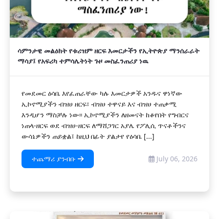
ሳምንታዊ መልዕክት የቱሪዝም ዘርፍ እመርታችን የኢትዮጵያ ማንሰራራት
ማሳያ፤ የአፍሪካ ተምሳሌትነት ጉዞ መስፈንጠሪያ ነዉ
የመደመር ዕሳቤ እየፈጠራቸው ካሉ እመርታዎች አንዱና ዋነኛው
ኢኮኖሚያችን ብዝሀ ዘርፍ፣ ብዝሀ ተዋናይ እና ብዝሀ ተጠቃሚ
እንዲሆን ማስቻሉ ነው፡፡ ኢኮኖሚያችን ለዘመናት ከቆየበት የግብርና
ነጠላ-ዘርፍ ወደ ብዝሀ-ዘርፍ ለማሸጋገር አያሌ የፖሊሲ ጥናቶችንና
ውሳኔዎችን ጠይቋል፤ ከዚህ በፊት ያልታየ የዕሳቤ [...]
ተጨማሪ ያንብቡ
July 06, 2026