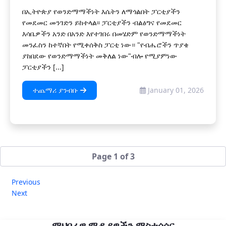
በኢትዮጵያ የወንድማማችነት እሴትን ለማጎልበት ፓርቲያችን
የመደመር መንገድን ይከተላል፡፡ ፓርቲያችን ብልፅግና የመደመር
እሳቤዎችን አንድ በአንድ እየተገበሩ በመሄድም የወንድማማችነት
መንፈስን ከተኛበት የሚቀሰቅስ ፓርቲ ነው። "የብሔሮችን ጥያቄ
ያከበደው የወንድማማችነት መቅለል ነው"ብሎ የሚያምነው
ፓርቲያችን [...]
ተጨማሪ ያንብቡ
January 01, 2026
Page 1 of 3
Previous
Next
ማህበራዊ ሚዲያዎችን ማስተሳሰር