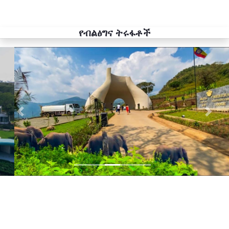
የብልፅግና ትሩፋቶች
Previous
Next