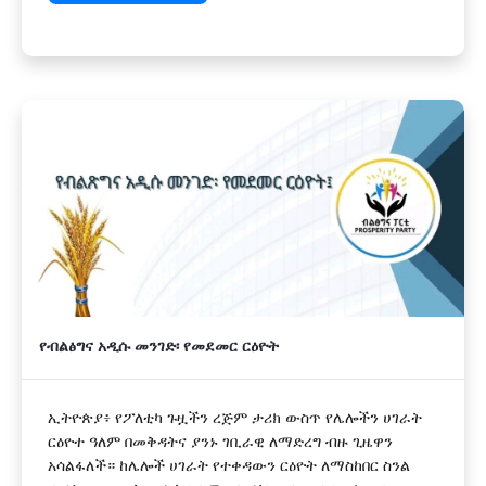
የብልፅግና አዲሱ መንገድ፡ የመደመር ርዕዮት
ኢትዮጵያ፥ የፖለቲካ ጉዟችን ረጅም ታሪክ ውስጥ የሌሎችን ሀገራት
ርዕዮተ ዓለም በመቅዳትና ያንኑ ገቢራዊ ለማድረግ ብዙ ጊዜዋን
አሳልፋለች። ከሌሎች ሀገራት የተቀዳውን ርዕዮት ለማስከበር ስንል