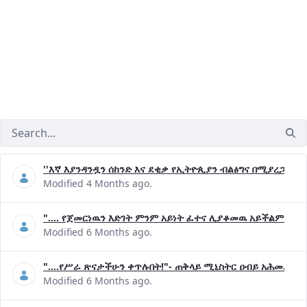
''እኛ እያንዳንዷን ሰከንድ እና ደቂቃ የኢትዮጲያን ብልፅግና በሚያረጋግጡ 
Modified 4 Months ago.
".... የጀመርነዉን እድገት ምንም አይነት ፈተና ሊያቆመዉ አይችልም"- ጠ
Modified 6 Months ago.
"....የሥራ ጽናታችሁን ቀጥሉበት!"- ጠቅላይ ሚኒስትር ዐብይ አሕመድ (ዶ
Modified 6 Months ago.