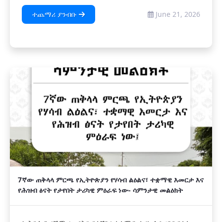
ተጨማሪ ያንብቡ
June 21, 2026
7ኛው ጠቅላላ ምርጫ የኢትዮጵያን የሃሳብ ልዕልና፣ ተቋማዊ እመርታ እና
የሕዝብ ፅናት የታየበት ታሪካዊ ምዕራፍ ነው- ሳምንታዊ መልዕክት