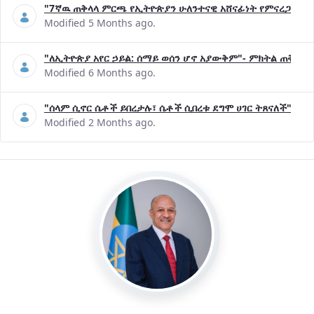
"7ኛዉ ጠቅላላ ምርጫ የኢትዮጵያን ሁለንተናዊ አሸናፊነት የምናረጋግጥበት እ
Modified 5 Months ago.
"ለኢትዮጵያ አየር ኃይል: ሰማይ ወሰን ሆኖ አያውቅም"- ምክትል ጠቅላይ 
Modified 6 Months ago.
"ሰላም ሲኖር ሴቶች ይበረታሉ፣ ሴቶች ሲበረቱ ደግሞ ሀገር ትጸናለች"- ዶ/
Modified 2 Months ago.