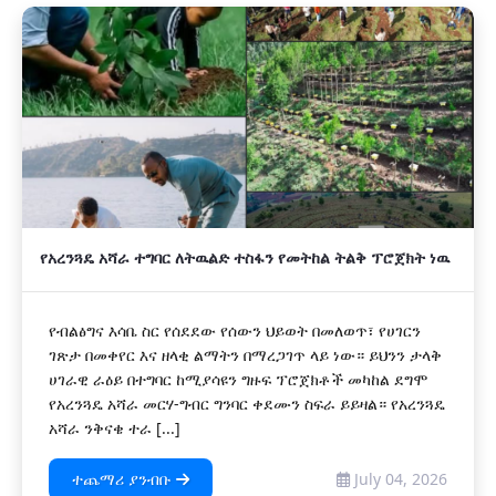
አዲስ
የአረንጓዴ አሻራ ተግባር ለትዉልድ ተስፋን የመትከል ትልቅ ፕሮጀክት ነዉ
የብልፅግና እሳቤ ስር የሰደደው የሰውን ህይወት በመለወጥ፣ የሀገርን
ገጽታ በመቀየር እና ዘላቂ ልማትን በማረጋገጥ ላይ ነው። ይህንን ታላቅ
ሀገራዊ ራዕይ በተግባር ከሚያሳዩን ግዙፍ ፕሮጀክቶች መካከል ደግሞ
የአረንጓዴ አሻራ መርሃ-ግብር ግንባር ቀደሙን ስፍራ ይይዛል። የአረንጓዴ
አሻራ ንቅናቄ ተራ [...]
ተጨማሪ ያንብቡ
July 04, 2026