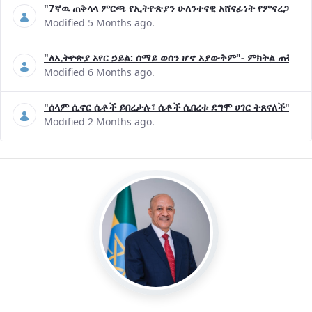
"7ኛዉ ጠቅላላ ምርጫ የኢትዮጵያን ሁለንተናዊ አሸናፊነት የምናረጋግጥበት እ
Modified 5 Months ago.
"ለኢትዮጵያ አየር ኃይል: ሰማይ ወሰን ሆኖ አያውቅም"- ምክትል ጠቅላይ 
Modified 6 Months ago.
"ሰላም ሲኖር ሴቶች ይበረታሉ፣ ሴቶች ሲበረቱ ደግሞ ሀገር ትጸናለች"- ዶ/
Modified 2 Months ago.