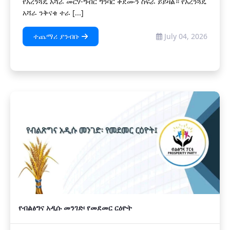
የአረንጓዴ አሻራ መርሃ-ግብር ግንባር ቀደሙን ስፍራ ይይዛል። የአረንጓዴ
አሻራ ንቅናቄ ተራ [...]
ተጨማሪ ያንብቡ
July 04, 2026
የብልፅግና አዲሱ መንገድ፡ የመደመር ርዕዮት