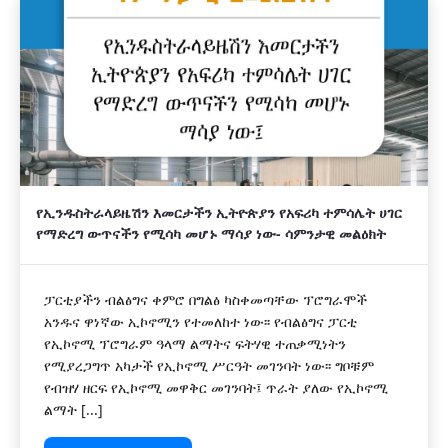
የኢንዱስትራላይዜሽን እመርታችን ኢትዮጵያን የአፍሪካ ተምሳሌት ሀገር
የማድረግ ውጥናችን የሚሳካ መሆኑ ማሳያ ነው- ሳምንታዊ መልዕክት
ፓርቲያችን ብልፅግና ቀምሮ በግልፅ ካስቀመጣቸው ፕሮግራሞች
አንዱና ዋነኛው ኢኮኖሚን የተመለከተ ነው፡፡ የብልፅግና ፓርቲ
የኢኮኖሚ ፕሮግራም ዓላማ ልማትና ፍትሃዊ ተጠቃሚነትን
የሚያረጋግጥ አካታች የኢኮኖሚ ሥርዓት መገንባት ነው፡፡ ግቦቹም
የብዝሃ ዘርፍ የኢኮኖሚ መዋቅር መገንባት፤ ጥራት ያለው የኢኮኖሚ
ልማት [...]