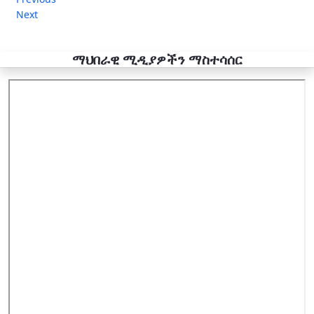
Next
ማህበራዊ ሚዲያዎችን ማስተሳሰር