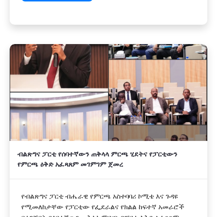
ብልጽግና ፓርቲ የሰባተኛውን ጠቅላላ ምርጫ ሂደትና የፓርቲውን
የምርጫ ዕቅድ አፈጻጸም መገምገም ጀመረ
የብልጽግና ፓርቲ ብሔራዊ የምርጫ አስተባባሪ ኮሚቴ እና ጉዳዩ
የሚመለከታቸው የፓርቲው የፌደራልና የክልል ከፍተኛ አመራሮች