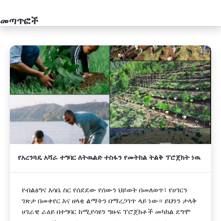
መጣጥፎች
አዲስ
የአረንጓዴ አሻራ ተግባር ለትዉልድ ተስፋን የመትከል ትልቅ ፕሮጀክት ነዉ
የብልፅግና እሳቤ ስር የሰደደው የሰውን ህይወት በመለወጥ፣ የሀገርን
ገጽታ በመቀየር እና ዘላቂ ልማትን በማረጋገጥ ላይ ነው። ይህንን ታላቅ
ሀገራዊ ራዕይ በተግባር ከሚያሳዩን ግዙፍ ፕሮጀክቶች መካከል ደግሞ