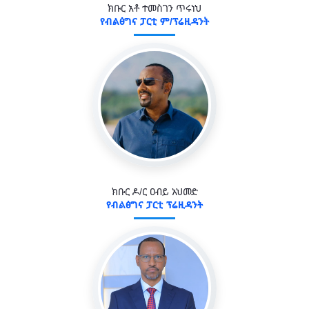
ክቡር አቶ ተመስገን ጥሩነህ
የብልፅግና ፓርቲ ም/ፕሬዚዳንት
ክቡር ዶ/ር ዐብይ አህመድ
የብልፅግና ፓርቲ ፕሬዚዳንት