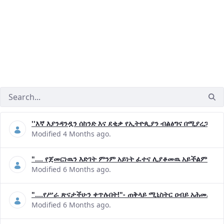
''እኛ እያንዳንዷን ሰከንድ እና ደቂቃ የኢትዮጲያን ብልፅግና በሚያረጋግጡ 
Modified 4 Months ago.
".... የጀመርነዉን እድገት ምንም አይነት ፈተና ሊያቆመዉ አይችልም"- ጠ
Modified 6 Months ago.
"....የሥራ ጽናታችሁን ቀጥሉበት!"- ጠቅላይ ሚኒስትር ዐብይ አሕመድ (ዶ
Modified 6 Months ago.