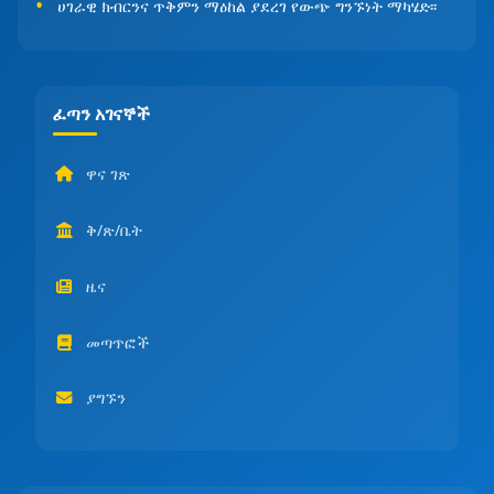
ሀገራዊ ክብርንና ጥቅምን ማዕከል ያደረገ የውጭ ግንኙነት ማካሄድ፡፡
ፈጣን አገናኞች
ዋና ገጽ
ቅ/ጽ/ቤት
ዜና
መጣጥፎች
ያግኙን