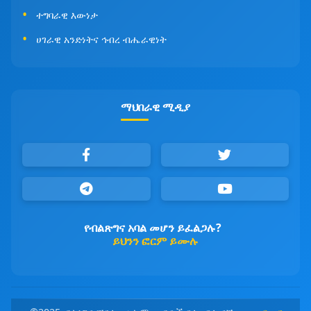
ተግባራዊ እውነታ
ሀገራዊ አንድነትና ኅብረ ብሔራዊነት
ማህበራዊ ሚዲያ
የብልጽግና አባል መሆን ይፈልጋሉ?
ይህንን ፎርም ይሙሉ