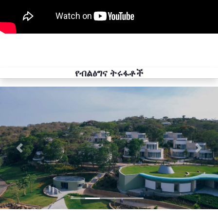
የብልፅግና ትሩፋቶች
Previous
Next