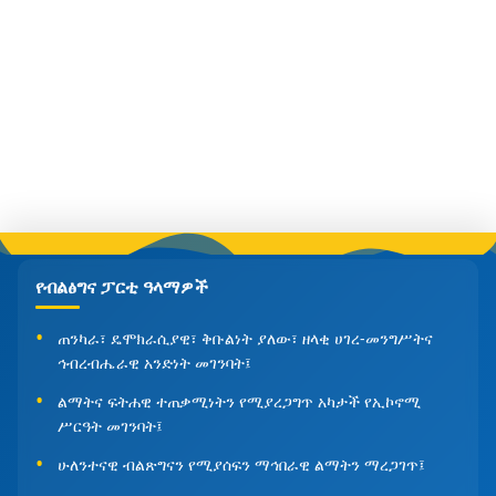
የብልፅግና ፓርቲ ዓላማዎች
ጠንካራ፣ ዴሞክራሲያዊ፣ ቅቡልነት ያለው፣ ዘላቂ ሀገረ-መንግሥትና
ኅብረብሔራዊ አንድነት መገንባት፤
ልማትና ፍትሐዊ ተጠቃሚነትን የሚያረጋግጥ አካታች የኢኮኖሚ
ሥርዓት መገንባት፤
ሁለንተናዊ ብልጽግናን የሚያሰፍን ማኅበራዊ ልማትን ማረጋገጥ፤