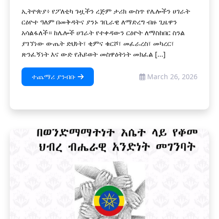
ኢትዮጵያ፥ የፖለቲካ ጉዟችን ረጅም ታሪክ ውስጥ የሌሎችን ሀገራት
ርዕዮተ ዓለም በመቅዳትና ያንኑ ገቢራዊ ለማድረግ ብዙ ጊዜዋን
አሳልፋለች። ከሌሎች ሀገራት የተቀዳውን ርዕዮት ለማስከበር ስንል
ያገኘነው ውጤት ድህነት፣ ቂምና ቁርሾ፣ መፈራረስ፣ መካረር፣
ጽንፈኝነት እና ውድ የሕይወት መስዋዕትነት መክፈል [...]
ተጨማሪ ያንብቡ
March 26, 2026