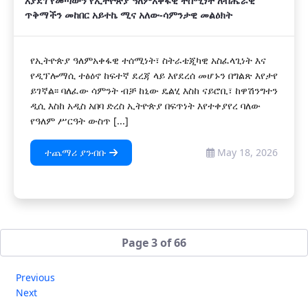
እያደገ የመጣውን የኢትዮጵያ ዓለምአቀፋዊ ተሰሚነት ለብሔራዊ
ጥቅማችን መከበር አይተኬ ሚና አለው-ሳምንታዊ መልዕክት
የኢትዮጵያ ዓለምአቀፋዊ ተሰሚነት፣ ስትራቴጂካዊ አስፈላጊነት እና
የዲፕሎማሲ ተፅዕኖ ከፍተኛ ደረጃ ላይ እየደረሰ መሆኑን በግልጽ እየታየ
ይገኛል፡፡ ባለፈው ሳምንት ብቻ ከኒው ዴልሂ እስከ ናይሮቢ፣ ከዋሽንግተን
ዲሲ እስከ አዲስ አበባ ድረስ ኢትዮጵያ በፍጥነት እየተቀያየረ ባለው
የዓለም ሥርዓት ውስጥ [...]
ተጨማሪ ያንብቡ
May 18, 2026
Page 3 of 66
Previous
Next