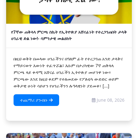
የ7ኛው ጠቅላላ ምርጫ ስኬት የኢትዮጵያ አሸናፊነት የተረጋገጠበት ታላቅ
ሀገራዊ ድል ነው!- ሳምንታዊ መልዕክት
በዚህ ወቅት በመላው ሀገራችንና በዓለም ፊት የተረጋገጠ አንድ ታላቅና
የማይናወጥ እውነት ተፈጥሯል፤ እሱም በታሪካዊው 7ኛ ጠቅላላ
ምርጫ ላይ ቀዳሚ አሸናፊ ሀገራችን ኢትዮጵያ መሆንዋ ነው፡፡
ምርጫው እንደ ከዚህ ቀደም የተለመደው የፖለቲካ ውድድር ወይም
ወቅታዊ ሁነት ሳይሆን የሀገራችንን ሉዓላዊነት ያደመቀ፣ [...]
ተጨማሪ ያንብቡ
June 08, 2026