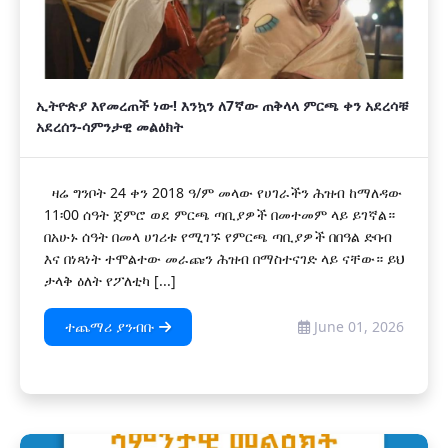
ኢትዮጵያ እየመረጠች ነው! እንኳን ለ7ኛው ጠቅላላ ምርጫ ቀን አደረሳቹ
አደረሰን-ሳምንታዊ መልዕክት
ዛሬ ግንቦት 24 ቀን 2018 ዓ/ም መላው የሀገራችን ሕዝብ ከማለዳው
11፡00 ሰዓት ጀምሮ ወደ ምርጫ ጣቢያዎች በመተመም ላይ ይገኛል።
በአሁኑ ሰዓት በመላ ሀገሪቱ የሚገኙ የምርጫ ጣቢያዎች በበዓል ድባብ
እና በነጻነት ተሞልተው መራጩን ሕዝብ በማስተናገድ ላይ ናቸው። ይህ
ታላቅ ዕለት የፖለቲካ [...]
ተጨማሪ ያንብቡ
June 01, 2026