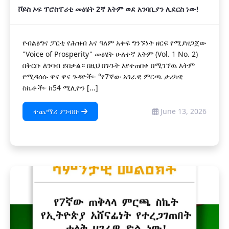
ቮይስ ኦፍ ፕሮስፐሪቲ መፅሄት 2ኛ እትም ወደ አንባቢያን ሊደርስ ነው!
የብልፅግና ፓርቲ የሕዝብ እና ዓለም አቀፍ ግንኙነት ዘርፍ የሚያዘጋጀው
"Voice of Prosperity" መፅሄት ሁለተኛ እትም (Vol. 1 No. 2)
በቅርቡ ለንባብ ይበቃል። በዚህ በጉጉት እየተጠበቀ በሚገኘዉ እትም
የሚዳሰሱ ዋና ዋና ጉዳዮች፡- °የ7ኛው አገራዊ ምርጫ ታሪካዊ
ስኬቶች፦ ከ54 ሚሊዮን [...]
ተጨማሪ ያንብቡ
June 13, 2026