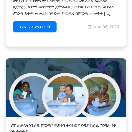
በተገኙበት የሰባተኛውን ጠቅላላ ምርጫ የፓርቲ እቅድ አፈጻጸም
በጅግጅጋ ከተማ መገምገም ጀምሯል። ፓርቲው በሰባተኛው ጠቅላላ
ምርጫ እቅዱ መሠረት በቅድመ ምርጫና በምርጫው ወቅት [...]
ተጨማሪ ያንብቡ
June 06, 2026
7ኛ ጠቅላላ ሃገራዊ ምርጫ፣ የህዝብ ተሳትፎና የዲሞክራሲ ግንባታ ጉዞ
በኢትዮጵያ