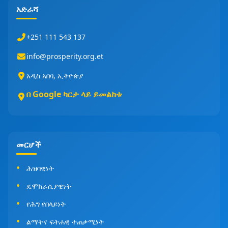
አድራሻ
+251 111 543 137
info@prosperity.org.et
አዲስ አበባ, ኢትዮጵያ
በ Google ካርታ ላይ ይመልከቱ
መርሆች
ሕዝባዊነት
ዴሞክራሲያዊነት
የሕግ የበላይነት
ልማትና ፍትሐዊ ተጠቃሚነት