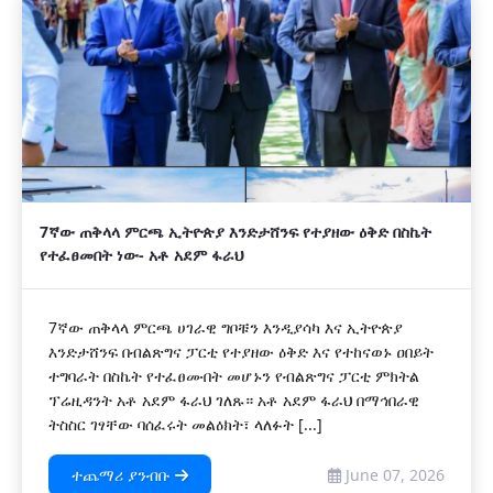
7ኛው ጠቅላላ ምርጫ ኢትዮጵያ እንድታሸንፍ የተያዘው ዕቅድ በስኬት
የተፈፀመበት ነው- አቶ አደም ፋራህ
7ኛው ጠቅላላ ምርጫ ሀገራዊ ግቦቹን እንዲያሳካ እና ኢትዮጵያ
እንድታሸንፍ በብልጽግና ፓርቲ የተያዘው ዕቅድ እና የተከናወኑ ዐበይት
ተግባራት በስኬት የተፈፀሙበት መሆኑን የብልጽግና ፓርቲ ምክትል
ፕሬዚዳንት አቶ አደም ፋራህ ገለጹ። አቶ አደም ፋራህ በማኅበራዊ
ትስስር ገፃቸው ባሰፈሩት መልዕክት፣ ላለፉት [...]
ተጨማሪ ያንብቡ
June 07, 2026