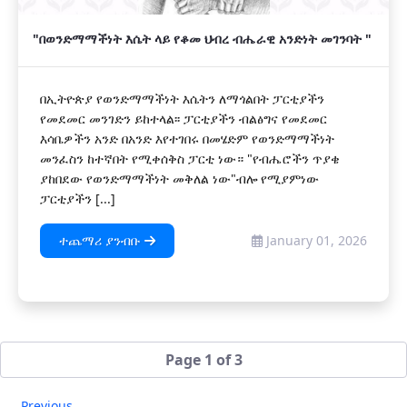
"በወንድማማችነት እሴት ላይ የቆመ ህብረ ብሔራዊ አንድነት መገንባት "
በኢትዮጵያ የወንድማማችነት እሴትን ለማጎልበት ፓርቲያችን
የመደመር መንገድን ይከተላል፡፡ ፓርቲያችን ብልፅግና የመደመር
እሳቤዎችን አንድ በአንድ እየተገበሩ በመሄድም የወንድማማችነት
መንፈስን ከተኛበት የሚቀሰቅስ ፓርቲ ነው። "የብሔሮችን ጥያቄ
ያከበደው የወንድማማችነት መቅለል ነው"ብሎ የሚያምነው
ፓርቲያችን [...]
ተጨማሪ ያንብቡ
January 01, 2026
Page 1 of 3
Previous