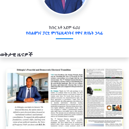
ክቡር አቶ አደም ፋራህ
የብልፅግና ፓርቲ ም/ፕሬዚዳንትና የዋና ጽ/ቤት ኃላፊ
ወቅታዊ ዜናዎች
አዲስ