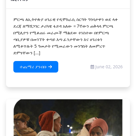
​ምርጫ ለኢትዮጵያ ሀገራዊ የዲሞክራሲ ስርዓት ግንባታዋን ወደ ላቀ
ደረጃ ለማሸጋገር ታሪካዊ ፋይዳ አለው ። 7ኛውን ጠቅላላ ምርጫ
በሚሊዮን የሚቆጠሩ መራጮች ማልደው ተነስተው በየምርጫ
ጣቢያዎቹ በመገኘት ቀጣይ እጣ ፈንታቸውን እና ሀገሪቱን
ለሚቀጥሉት 5 ዓመታት የሚመራውን መንግስት ለመምረጥ
ድምፃቸውን [...]
ተጨማሪ ያንብቡ
June 02, 2026