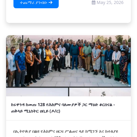
ተጨማሪ ያንብቡ
May 25, 2026
ከሩዋንዳ ከመጡ 128 የሕክምና ባለሙያዎች ጋር ማዕድ ቆርሰናል -
ጠቅላይ ሚኒስትር ዐቢይ (ዶ/ር)
በኢትዮጵያ በልዩ የሕክምና ዘርፍ ሥልጠና ላይ ከሚገኙ እና ከተለያዩ