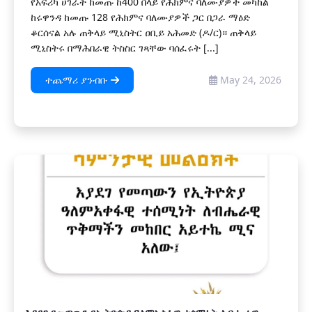
የአፍሪካ ሀገራት ከመጡ ከ400 በላይ የሕክምና ባለሙያዎች መካከል
ከሩዋንዳ ከመጡ 128 የሕክምና ባለሙያዎች ጋር በጋራ ማዕድ
ቆርሰናል አሉ ጠቅላይ ሚኒስትር ዐቢይ አሕመድ (ዶ/ር)። ጠቅላይ
ሚኒስትሩ በማሕበራዊ ትስስር ገጻቸው ባሰፈሩት [...]
ተጨማሪ ያንብቡ
May 24, 2026