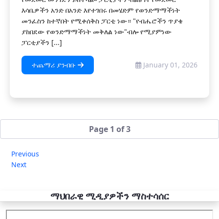
እሳቤዎችን አንድ በአንድ እየተገበሩ በመሄድም የወንድማማችነት
መንፈስን ከተኛበት የሚቀሰቅስ ፓርቲ ነው። "የብሔሮችን ጥያቄ
ያከበደው የወንድማማችነት መቅለል ነው"ብሎ የሚያምነው
ፓርቲያችን [...]
ተጨማሪ ያንብቡ
January 01, 2026
Page 1 of 3
Previous
Next
ማህበራዊ ሚዲያዎችን ማስተሳሰር