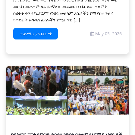
መርህ በመጠቀም ላይ ይገኛል። መደመር በባሕርይው ቀደምት
ስህተቶችን የሚያርም፣ የነበሩ መልካም እሴቶችን የሚያስቀጥልና
የወደፊት አዳዲስ ዕድሎችን የሚፈጥር [...]
ተጨማሪ ያንብቡ
May 05, 2026
የብልፅግና ፓርቲ የምርጫ ቅስቀሳ ንቅናቄ በሁሉም የኦሮሚያ አካባቢዎች