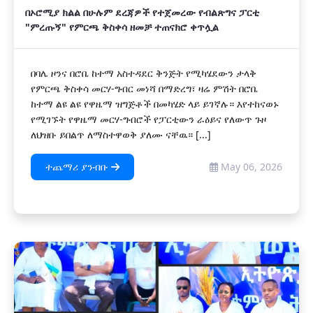
በኦሮሚያ ክልል በሁሉም ደረጃዎች የተጀመረው የብልጽግና ፓርቲ
"ምረጡኝ" የምርጫ ቅስቀሳ ዘመቻ ተጠናክሮ ቀጥሏል
በባሌ ዞንና በሮቤ ከተማ አስተዳደር ቅንጅት የሚካሄደውን ታላቅ
የምርጫ ቅስቀሳ መርሃ-ግብር መነሻ በማድረግ፣ ዛሬ ምሽት በሮቤ
ከተማ ልዩ ልዩ የዋዜማ ዝግጅቶች በመካሄድ ላይ ይገኛሉ። እየተከናወኑ
የሚገኙት የዋዜማ መርሃ-ግብሮች የፓርቲውን ራዕይና የለውጥ ጉዞ
ለህዝቡ ይበልጥ ለማስተዋወቅ ያለሙ ናቸዉ። [...]
ተጨማሪ ያንብቡ
May 06, 2026