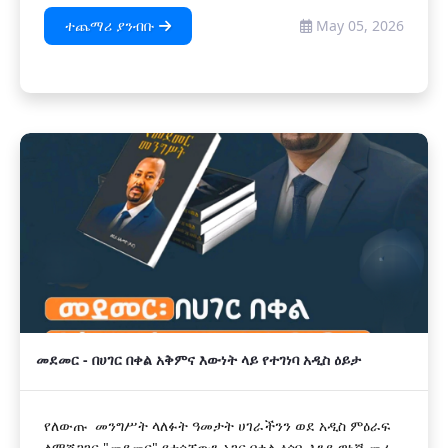
ተጨማሪ ያንብቡ
May 05, 2026
መደመር - በሀገር በቀል አቅምና እውነት ላይ የተገነባ አዲስ ዕይታ
የለውጡ መንግሥት ላለፉት ዓመታት ሀገራችንን ወደ አዲስ ምዕራፍ
ለማሸጋገር "መደመር" የተሰኘውን አገር በቀል ዕሳቤ እንደ ዋነኛ መሪ