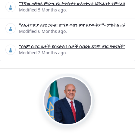
"7ኛዉ ጠቅላላ ምርጫ የኢትዮጵያን ሁለንተናዊ አሸናፊነት የምናረጋግጥበት እ
Modified 5 Months ago.
"ለኢትዮጵያ አየር ኃይል: ሰማይ ወሰን ሆኖ አያውቅም"- ምክትል ጠቅላይ 
Modified 6 Months ago.
"ሰላም ሲኖር ሴቶች ይበረታሉ፣ ሴቶች ሲበረቱ ደግሞ ሀገር ትጸናለች"- ዶ/
Modified 2 Months ago.