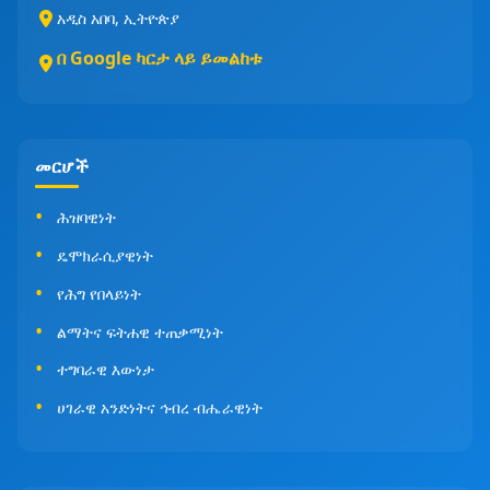
አዲስ አበባ, ኢትዮጵያ
በ Google ካርታ ላይ ይመልከቱ
መርሆች
ሕዝባዊነት
ዴሞክራሲያዊነት
የሕግ የበላይነት
ልማትና ፍትሐዊ ተጠቃሚነት
ተግባራዊ እውነታ
ሀገራዊ አንድነትና ኅብረ ብሔራዊነት