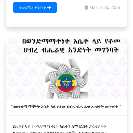
ተጨማሪ ያንብቡ
March 26, 2026
"በወንድማማችነት እሴት ላይ የቆመ ህብረ ብሔራዊ አንድነት መገንባት "
በኢትዮጵያ የወንድማማችነት እሴትን ለማጎልበት ፓርቲያችን
የመደመር መንገድን ይከተላል፡፡ ፓርቲያችን ብልፅግና የመደመር