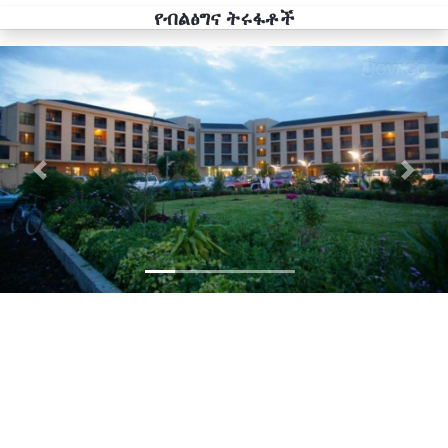
የብልፅግና ትሩፋቶች
Previous
Next