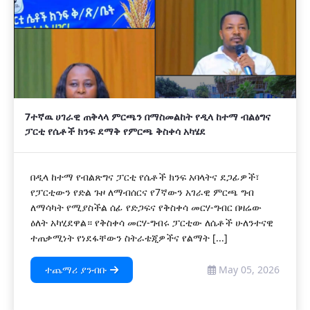
7ተኛዉ ሀገራዊ ጠቅላላ ምርጫን በማስመልከት የዲላ ከተማ ብልፅግና
ፓርቲ የሴቶች ክንፍ ደማቅ የምርጫ ቅስቀሳ አካሄደ
በዲላ ከተማ የብልጽግና ፓርቲ የሴቶች ክንፍ አባላትና ደጋፊዎች፣
የፓርቲውን የድል ጉዞ ለማብሰርና የ7ኛውን አገራዊ ምርጫ ግብ
ለማሳካት የሚያስችል ሰፊ የድጋፍና የቅስቀሳ መርሃ-ግብር በዛሬው
ዕለት አካሂደዋል። የቅስቀሳ መርሃ-ግብሩ ፓርቲው ለሴቶች ሁለንተናዊ
ተጠቃሚነት የነደፋቸውን ስትራቴጂዎችና የልማት [...]
ተጨማሪ ያንብቡ
May 05, 2026