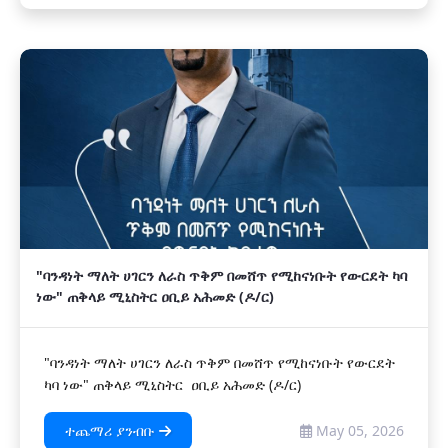
"ባንዳነት ማለት ሀገርን ለራስ ጥቅም በመሸጥ የሚከናነቡት የውርደት ካባ
ነው" ጠቅላይ ሚኒስትር ዐቢይ አሕመድ (ዶ/ር)
"ባንዳነት ማለት ሀገርን ለራስ ጥቅም በመሸጥ የሚከናነቡት የውርደት
ካባ ነው" ጠቅላይ ሚኒስትር ዐቢይ አሕመድ (ዶ/ር)
ተጨማሪ ያንብቡ
May 05, 2026