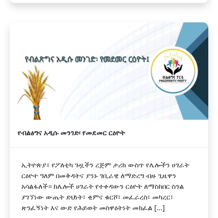
የብልፅግና አዲሱ መንገድ፡ የመደመር ርዕዮት
ኢትዮጵያ፥ የፖለቲካ ጉዟችን ረጅም ታሪክ ውስጥ የሌሎችን ሀገራት
ርዕዮተ ዓለም በመቅዳትና ያንኑ ገቢራዊ ለማድረግ ብዙ ጊዜዋን
አሳልፋለች። ከሌሎች ሀገራት የተቀዳውን ርዕዮት ለማስከበር ስንል
ያገኘነው ውጤት ድህነት፣ ቂምና ቁርሾ፣ መፈራረስ፣ መካረር፣
ጽንፈኝነት እና ውድ የሕይወት መስዋዕትነት መክፈል [...]