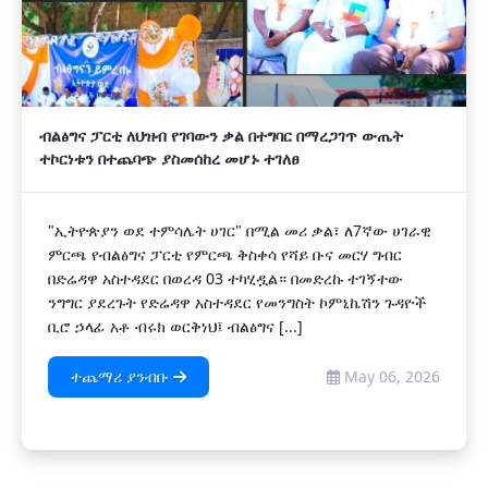
ብልፅግና ፓርቲ ለህዝብ የገባውን ቃል በተግባር በማረጋገጥ ውጤት
ተኮርነቱን በተጨባጭ ያስመሰከረ መሆኑ ተገለፀ
"ኢትዮጵያን ወደ ተምሳሌት ሀገር" በሚል መሪ ቃል፣ ለ7ኛው ሀገራዊ
ምርጫ የብልፅግና ፓርቲ የምርጫ ቅስቀሳ የሻይ ቡና መርሃ ግብር
በድሬዳዋ አስተዳደር በወረዳ 03 ተካሂዷል። በመድረኩ ተገኝተው
ንግግር ያደረጉት የድሬዳዋ አስተዳደር የመንግስት ኮምኒኬሽን ጉዳዮች
ቢሮ ኃላፊ አቶ ብሩክ ወርቅነህ፤ ብልፅግና [...]
ተጨማሪ ያንብቡ
May 06, 2026