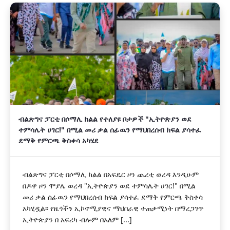
ብልጽግና ፓርቲ በሶማሊ ክልል የተለያዩ ቦታዎች "ኢትዮጵያን ወደ
ተምሳሌት ሀገር!" በሚል መሪ ቃል ሰፊዉን የማህበረሰብ ክፍል ያሳተፈ
ደማቅ የምርጫ ቅስቀሳ አካሄደ
ብልጽግና ፓርቲ በሶማሊ ክልል በአፍዴር ዞን ጨረቲ ወረዳ እንዲሁም
በዶዋ ዞን ሞያሌ ወረዳ "ኢትዮጵያን ወደ ተምሳሌት ሀገር!" በሚል
መሪ ቃል ሰፊዉን የማህበረሰብ ክፍል ያሳተፈ ደማቅ የምርጫ ቅስቀሳ
አካሂዷል፡፡ የዜጎችን ኢኮኖሚያዊና ማህበራዊ ተጠቃሚነት በማረጋገጥ
ኢትዮጵያን በ አፍሪካ ብሎም በአለም [...]