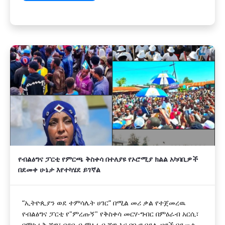
የብልፅግና ፓርቲ የምርጫ ቅስቀሳ በተለያዩ የኦሮሚያ ክልል አካባቢዎች
በደመቀ ሁኔታ እየተካሄደ ይገኛል
“ኢትዮጲያን ወደ ተምሳሌት ሀገር” በሚል መሪ ቃል የተጀመረዉ
የብልፅግና ፓርቲ የ"ምረጡኝ" የቅስቀሳ መርሃ-ግብር በምዕራብ አርሲ፣
በምስራቅ ሸዋ፣ በደቡብ ምዕራብ ሸዋ እና በቡኖ በደሌ ዞኖች በደመቀ