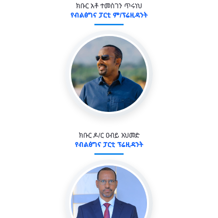
ክቡር አቶ ተመስገን ጥሩነህ
የብልፅግና ፓርቲ ም/ፕሬዚዳንት
ክቡር ዶ/ር ዐብይ አህመድ
የብልፅግና ፓርቲ ፕሬዚዳንት