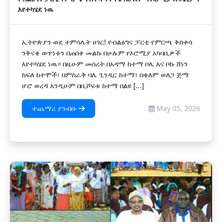
እየተካሄደ ነዉ
ኢትዮጵያን ወደ ተምሳሌት ሀገር! የብልፅግና ፓርቲ የምርጫ ቅስቀሳ
ንቅናቄ ወጥነቱን በጠበቀ መልኩ በሁሉም የኦሮሚያ አካባቢዎች
እየተካሄደ ነዉ። በዚሁም መሰረት በአዳማ ከተማ ቦሌ እና ቦኩ ሸነን
ክፍለ ከተሞች፣ በምስራቅ ባሌ ጊንዲር ከተማ፣ በቄለም ወለጋ ጅማ
ሆሮ ወረዳ እንዲሁም በቢሾፍቱ ከተማ በልዩ [...]
ተጨማሪ ያንብቡ
May 05, 2026