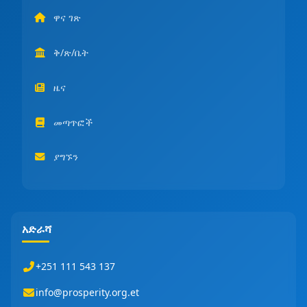
ዋና ገጽ
ቅ/ጽ/ቤት
ዜና
መጣጥፎች
ያግኙን
አድራሻ
+251 111 543 137
info@prosperity.org.et