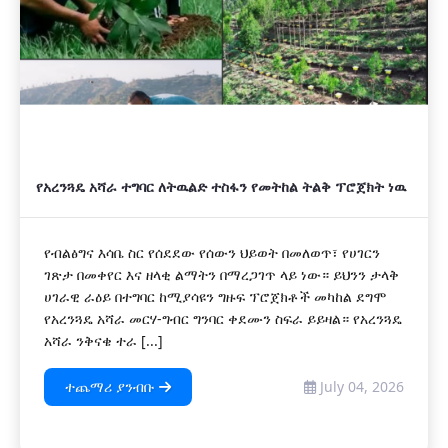
የአረንጓዴ አሻራ ተግባር ለትዉልድ ተስፋን የመትከል ትልቅ ፕሮጀክት ነዉ
የብልፅግና እሳቤ ስር የሰደደው የሰውን ህይወት በመለወጥ፣ የሀገርን
ገጽታ በመቀየር እና ዘላቂ ልማትን በማረጋገጥ ላይ ነው። ይህንን ታላቅ
ሀገራዊ ራዕይ በተግባር ከሚያሳዩን ግዙፍ ፕሮጀክቶች መካከል ደግሞ
የአረንጓዴ አሻራ መርሃ-ግብር ግንባር ቀደሙን ስፍራ ይይዛል። የአረንጓዴ
አሻራ ንቅናቄ ተራ [...]
ተጨማሪ ያንብቡ
July 04, 2026