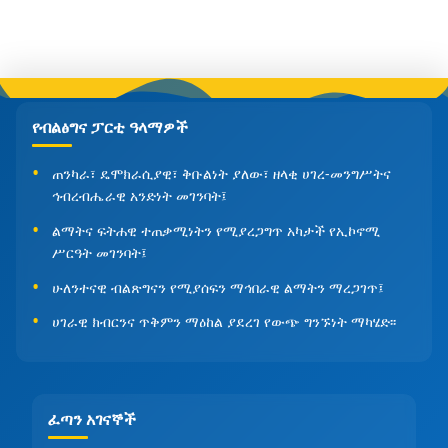
የብልፅግና ፓርቲ ዓላማዎች
ጠንካራ፣ ዴሞክራሲያዊ፣ ቅቡልነት ያለው፣ ዘላቂ ሀገረ-መንግሥትና
ኅብረብሔራዊ አንድነት መገንባት፤
ልማትና ፍትሐዊ ተጠቃሚነትን የሚያረጋግጥ አካታች የኢኮኖሚ
ሥርዓት መገንባት፤
ሁለንተናዊ ብልጽግናን የሚያሰፍን ማኅበራዊ ልማትን ማረጋገጥ፤
ሀገራዊ ክብርንና ጥቅምን ማዕከል ያደረገ የውጭ ግንኙነት ማካሄድ፡፡
ፈጣን አገናኞች