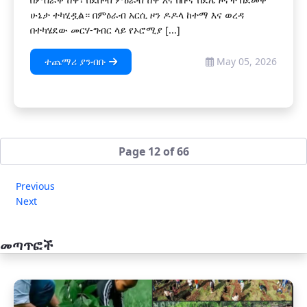
ሁኔታ ተካሂዷል። በምዕራብ አርሲ ዞን ዶዶላ ከተማ እና ወረዳ
በተካሄደው መርሃ-ግብር ላይ የኦሮሚያ [...]
ተጨማሪ ያንብቡ
May 05, 2026
Page 12 of 66
Previous
Next
መጣጥፎች
አዲስ