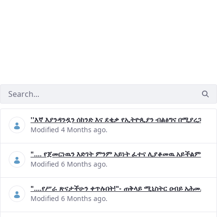
''እኛ እያንዳንዷን ሰከንድ እና ደቂቃ የኢትዮጲያን ብልፅግና በሚያረጋግጡ 
Modified 4 Months ago.
".... የጀመርነዉን እድገት ምንም አይነት ፈተና ሊያቆመዉ አይችልም"- ጠ
Modified 6 Months ago.
"....የሥራ ጽናታችሁን ቀጥሉበት!"- ጠቅላይ ሚኒስትር ዐብይ አሕመድ (ዶ
Modified 6 Months ago.