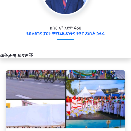
ክቡር አቶ አደም ፋራህ
የብልፅግና ፓርቲ ም/ፕሬዚዳንትና የዋና ጽ/ቤት ኃላፊ
ወቅታዊ ዜናዎች
አዲስ