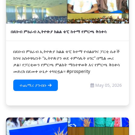
በደቡብ ምዕራብ ኢትዮጵያ ክልል ቴፒ ከተማ የምርጫ ቅስቀሳ
በደቡብ ምዕራብ ኢትዮጵያ ክልል ቴፒ ከተማ የብልፅግና ፓርቲ ሴቶች
ክንፍ አስተባባሪነት “ኢትዮጵያን ወደ ተምሳሌት ሀገር” በሚል መሪ
ቃል፣ የፓርቲውን የምርጫ ምልክት ማስተዋወቅ እና የምርጫ ቅስቀሳ
መድረክ በደመቀ ሁኔታ ተካሂዷል። #prosperity
ተጨማሪ ያንብቡ
May 05, 2026