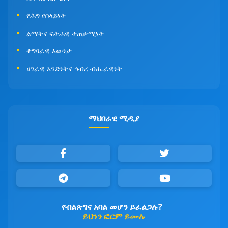
የሕግ የበላይነት
ልማትና ፍትሐዊ ተጠቃሚነት
ተግባራዊ እውነታ
ሀገራዊ አንድነትና ኅብረ ብሔራዊነት
ማህበራዊ ሚዲያ
የብልጽግና አባል መሆን ይፈልጋሉ?
ይህንን ፎርም ይሙሉ