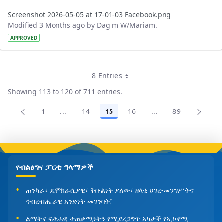
Screenshot 2026-05-05 at 17-01-03 Facebook.png
Modified 3 Months ago by Dagim W/Mariam.
APPROVED
8 Entries
Per Page
Showing 113 to 120 of 711 entries.
1
...
14
15
16
...
89
Page
Intermediate Pages Use TAB to navigate.
Page
Page
Page
Intermediate Pages
Page
የብልፅግና ፓርቲ ዓላማዎች
ጠንካራ፣ ዴሞክራሲያዊ፣ ቅቡልነት ያለው፣ ዘላቂ ሀገረ-መንግሥትና
ኅብረብሔራዊ አንድነት መገንባት፤
ልማትና ፍትሐዊ ተጠቃሚነትን የሚያረጋግጥ አካታች የኢኮኖሚ