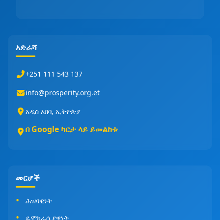
አድራሻ
+251 111 543 137
info@prosperity.org.et
አዲስ አበባ, ኢትዮጵያ
በ Google ካርታ ላይ ይመልከቱ
መርሆች
ሕዝባዊነት
ዴሞክራሲያዊነት