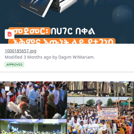
1000185657.jpg
Modified 3 Months ago by Dagim W/Mariam.
APPROVED
?version=1.0&t=1777994019885&imageThumbnail=1