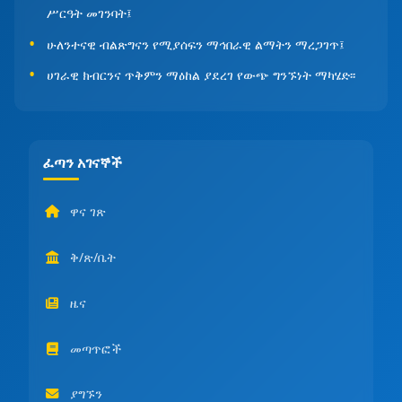
ሥርዓት መገንባት፤
ሁለንተናዊ ብልጽግናን የሚያሰፍን ማኅበራዊ ልማትን ማረጋገጥ፤
ሀገራዊ ክብርንና ጥቅምን ማዕከል ያደረገ የውጭ ግንኙነት ማካሄድ፡፡
ፈጣን አገናኞች
ዋና ገጽ
ቅ/ጽ/ቤት
ዜና
መጣጥፎች
ያግኙን