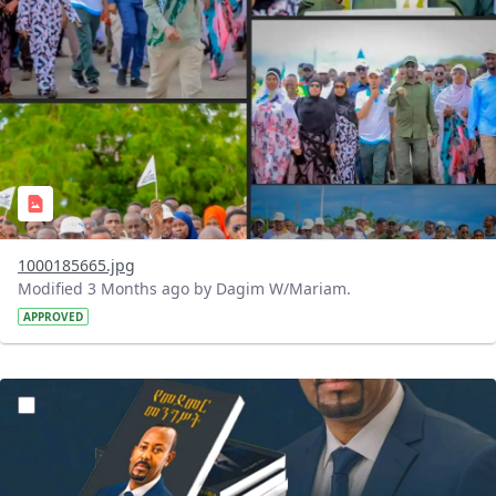
1000185665.jpg
Modified 3 Months ago by Dagim W/Mariam.
APPROVED
?version=1.0&t=1777997041450&imageThumbnail=1