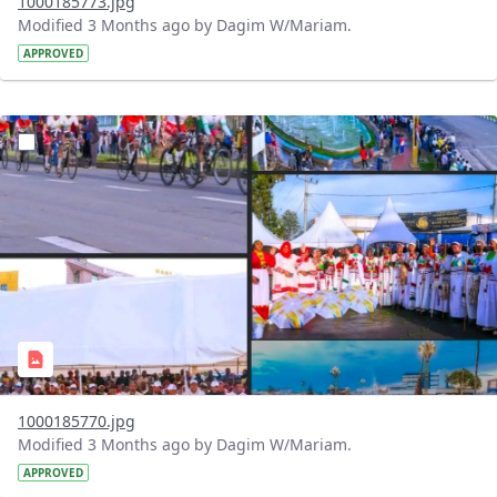
1000185773.jpg
Modified 3 Months ago by Dagim W/Mariam.
APPROVED
?version=1.0&t=1778049615193&imageThumbnail=1
1000185770.jpg
Modified 3 Months ago by Dagim W/Mariam.
APPROVED