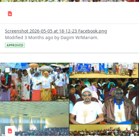
Screenshot 2026-05-05 at 18-12-23 Facebook.png
Modified 3 Months ago by Dagim W/Mariam.
APPROVED
?version=1.0&t=1777989736195&imageThumbnail=1