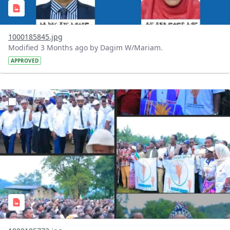
1000185845.jpg
Modified 3 Months ago by Dagim W/Mariam.
APPROVED
?version=1.0&t=1778049673857&imageThumbnail=1