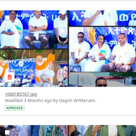
?version=1.0&t=1778049535224&imageThumbnail=1
1000185767.jpg
Modified 3 Months ago by Dagim W/Mariam.
APPROVED
?version=1.0&t=1777999403651&imageThumbnail=1