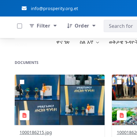
info@prosperity.org.et
0 of 711 Items Selected
ብልፅግና ፓርቲ
Filter
Order
ዋና ገጽ
ስለ እኛ
ወቅታዊ ጉዳዮ
Skip to Main Content
Home
DOCUMENTS
?
?
version=1.0&t=1778172058255&image
version=1
Thumbnail=1
Thumbnail
1000186215.jpg
10001862