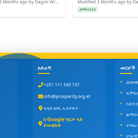
Modified 3 Months ago by Dagim W/Mariam.
APPROVED
አድራሻ
መርሆች
ሕዝባዊ
+251 111 543 137
ዴሞክ
info@prosperity.org.et
የሕግ 
አዲስ አበባ, ኢትዮጵያ
ልማት
በ Google ካርታ ላይ
ይመልከቱ
ተግባራ
ሀገራዊ