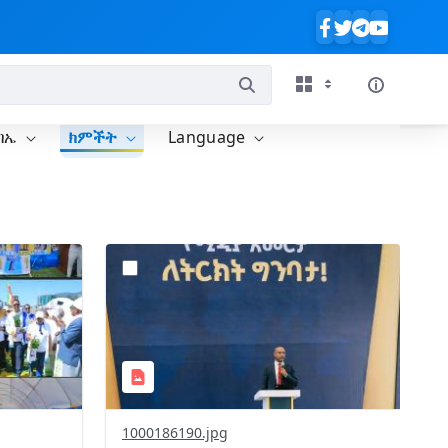
ባኤ
ክምችት
Language
?
127&image
version=1.0&t=1778165420342&image
Thumbnail=1
1000186190.jpg