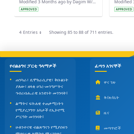
Modified 3 Months ago by Dagim W/Mariam.
APPROVED
APPROVED
4 Entries
Showing 85 to 88 of 711 entries.
Per Page
የብልፅግና ፓርቲ ዓላማዎች
ፈጣን አገናኞች
ጠንካራ፣ ዴሞክራሲያዊ፣ ቅቡልነት
ዋና ገጽ
ያለው፣ ዘላቂ ሀገረ-መንግሥትና
ኅብረብሔራዊ አንድነት መገንባት፤
ቅ/ጽ/ቤት
ልማትና ፍትሐዊ ተጠቃሚነትን
የሚያረጋግጥ አካታች የኢኮኖሚ
ዜና
ሥርዓት መገንባት፤
ሁለንተናዊ ብልጽግናን የሚያሰፍን
መጣጥፎች
ማኅበራዊ ልማትን ማረጋገጥ፤