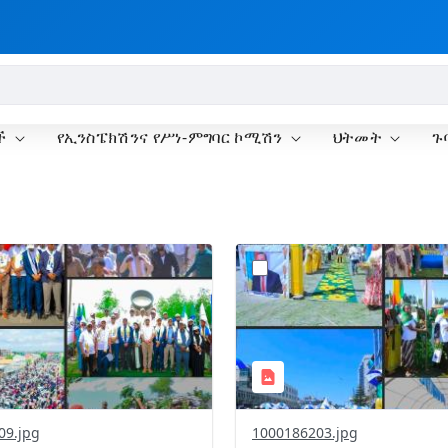
ች
የኢንስፔክሽንና የሥነ-ምግባር ኮሚሽን
ህትመት
ጉ
?
.0&t=1778170717849&image
version=1.0&t=1778170235
=1
Thumbnail=1
09.jpg
1000186203.jpg