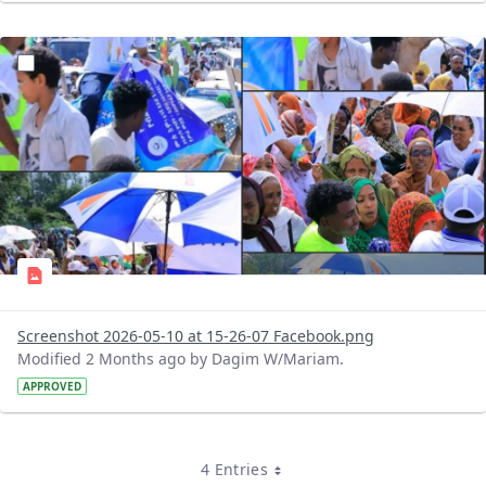
?version=1.0&t=1778416010964&imageThumbnail=1
Screenshot 2026-05-10 at 15-26-07 Facebook.png
Modified 2 Months ago by Dagim W/Mariam.
APPROVED
4 Entries
Per Page