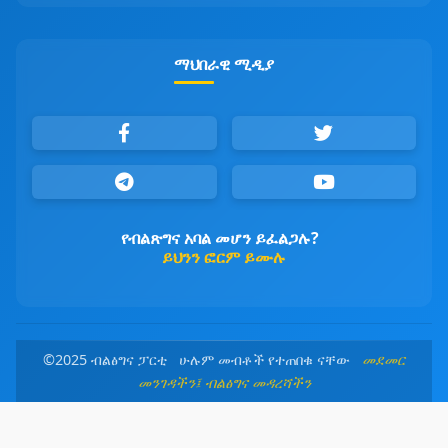
ማህበራዊ ሚዲያ
የብልጽግና አባል መሆን ይፈልጋሉ?
ይህንን ፎርም ይሙሉ
©2025 ብልፅግና ፓርቲ ሁሉም መብቶች የተጠበቁ ናቸው
መደመር
መንገዳችን፤ ብልፅግና መዳረሻችን