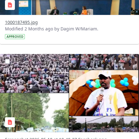
1000187495.jpg
Modified 2 Months ago by Dagim W/Mariam.
APPROVED
?version=1.0&t=1778427798928&imageThumbnail=1