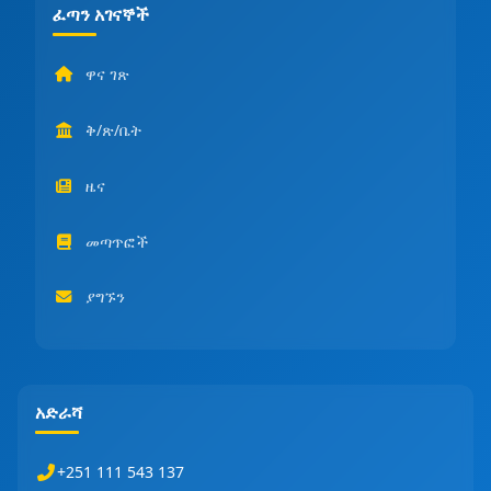
ፈጣን አገናኞች
ዋና ገጽ
ቅ/ጽ/ቤት
ዜና
መጣጥፎች
ያግኙን
አድራሻ
+251 111 543 137