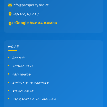
info@prosperity.org.et
አዲስ አበባ, ኢትዮጵያ
በ Google ካርታ ላይ ይመልከቱ
መርሆች
ሕዝባዊነት
ዴሞክራሲያዊነት
የሕግ የበላይነት
ልማትና ፍትሐዊ ተጠቃሚነት
ተግባራዊ እውነታ
ሀገራዊ አንድነትና ኅብረ ብሔራዊነት