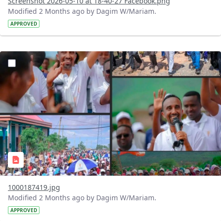
Screenshot 2026-05-10 at 18-40-27 Facebook.png
Modified 2 Months ago by Dagim W/Mariam.
APPROVED
?version=1.0&t=1778418470809&imageThumbnail=1
1000187419.jpg
Modified 2 Months ago by Dagim W/Mariam.
APPROVED