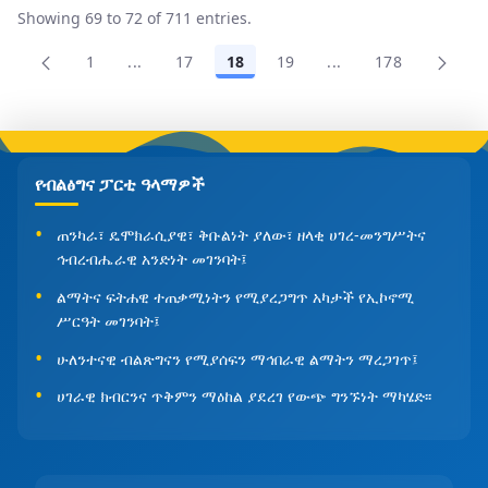
Showing 69 to 72 of 711 entries.
1
...
17
18
19
...
178
Page
Intermediate Pages Use TAB to navigate.
Page
Page
Page
Intermediate Pages 
Page
የብልፅግና ፓርቲ ዓላማዎች
ጠንካራ፣ ዴሞክራሲያዊ፣ ቅቡልነት ያለው፣ ዘላቂ ሀገረ-መንግሥትና
ኅብረብሔራዊ አንድነት መገንባት፤
ልማትና ፍትሐዊ ተጠቃሚነትን የሚያረጋግጥ አካታች የኢኮኖሚ
ሥርዓት መገንባት፤
ሁለንተናዊ ብልጽግናን የሚያሰፍን ማኅበራዊ ልማትን ማረጋገጥ፤
ሀገራዊ ክብርንና ጥቅምን ማዕከል ያደረገ የውጭ ግንኙነት ማካሄድ፡፡