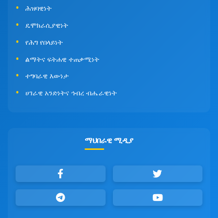
ሕዝባዊነት
ዴሞክራሲያዊነት
የሕግ የበላይነት
ልማትና ፍትሐዊ ተጠቃሚነት
ተግባራዊ እውነታ
ሀገራዊ አንድነትና ኅብረ ብሔራዊነት
ማህበራዊ ሚዲያ