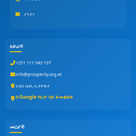
ያግኙን
አድራሻ
+251 111 543 137
info@prosperity.org.et
አዲስ አበባ, ኢትዮጵያ
በ Google ካርታ ላይ ይመልከቱ
መርሆች