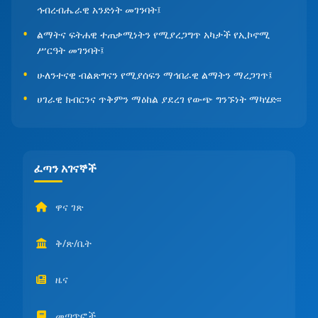
ኅብረብሔራዊ አንድነት መገንባት፤
ልማትና ፍትሐዊ ተጠቃሚነትን የሚያረጋግጥ አካታች የኢኮኖሚ
ሥርዓት መገንባት፤
ሁለንተናዊ ብልጽግናን የሚያሰፍን ማኅበራዊ ልማትን ማረጋገጥ፤
ሀገራዊ ክብርንና ጥቅምን ማዕከል ያደረገ የውጭ ግንኙነት ማካሄድ፡፡
ፈጣን አገናኞች
ዋና ገጽ
ቅ/ጽ/ቤት
ዜና
መጣጥፎች