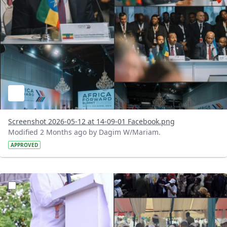
Screenshot 2026-05-12 at 14-09-01 Facebook.png
Modified 2 Months ago by Dagim W/Mariam.
APPROVED
?version=1.0&t=1778583073187&imageThumbnail=1