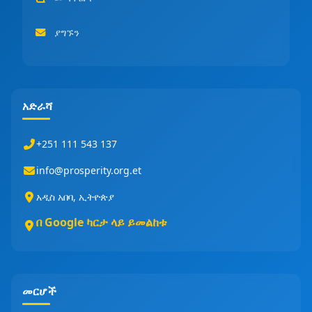
ያግኙን
አድራሻ
+251 111 543 137
info@prosperity.org.et
አዲስ አበባ, ኢትዮጵያ
በ Google ካርታ ላይ ይመልከቱ
መርሆች