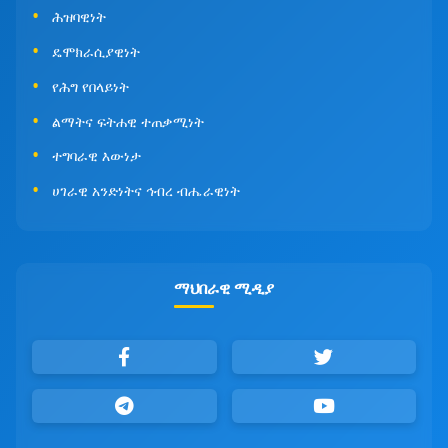
ሕዝባዊነት
ዴሞክራሲያዊነት
የሕግ የበላይነት
ልማትና ፍትሐዊ ተጠቃሚነት
ተግባራዊ እውነታ
ሀገራዊ አንድነትና ኅብረ ብሔራዊነት
ማህበራዊ ሚዲያ