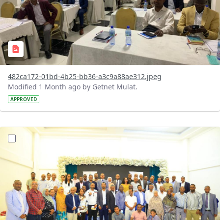
482ca172-01bd-4b25-bb36-a3c9a88ae312.jpeg
Modified 1 Month ago by Getnet Mulat.
APPROVED
?version=1.0&t=1783072184193&imageThumbnail=1