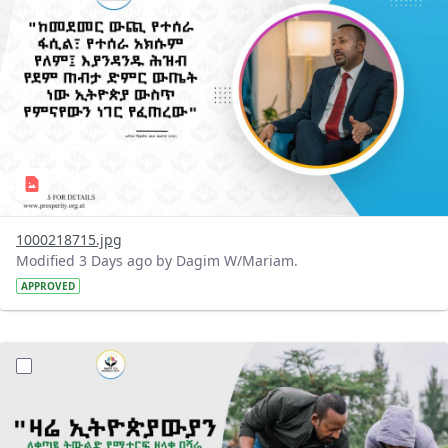
1000218715.jpg
Modified 3 Days ago by Dagim W/Mariam.
APPROVED
?version=1.0&t=1785780482038&imageThumbnail=1