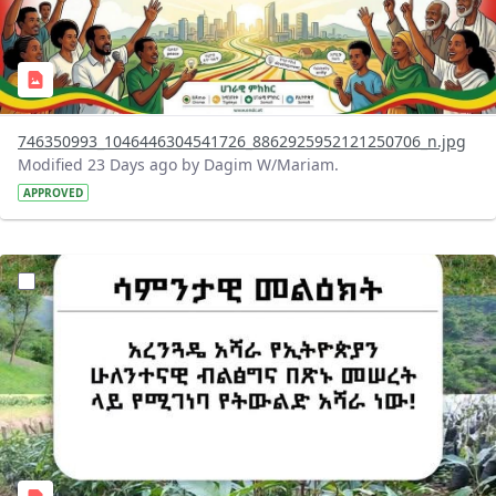
746350993_1046446304541726_8862925952121250706_n.jpg
Modified 23 Days ago by Dagim W/Mariam.
APPROVED
?version=1.0&t=1783947743758&imageThumbnail=1