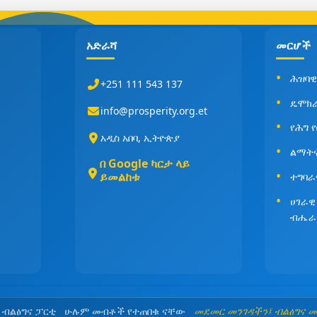
አድራሻ
መርሆች
ሕዝባዊ
+251 111 543 137
ዴሞክ
info@prosperity.org.et
የሕግ 
አዲስ አበባ, ኢትዮጵያ
ልማት
በ Google ካርታ ላይ
ይመልከቱ
ተግባራ
ሀገራዊ
ብሔራ
5 ብልፅግና ፓርቲ ሁሉም መብቶች የተጠበቁ ናቸው
መደመር መንገዳችን፤ ብልፅግና 