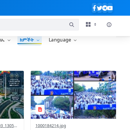
ባኤ
ክምችት
Language
?
651&image
version=1.0&t=1777650549441&image
Thumbnail=1
685830414_1440338068137803_1305989203464662790_n.jpg
1000184214.jpg