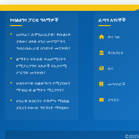
የብልፅግና ፓርቲ ዓላማዎች
ፈጣን አገናኞች
ጠንካራ፣ ዴሞክራሲያዊ፣ ቅቡልነት
ዋና ገጽ
ያለው፣ ዘላቂ ሀገረ-መንግሥትና
ኅብረብሔራዊ አንድነት መገንባት፤
ቅ/ጽ/ቤት
ልማትና ፍትሐዊ ተጠቃሚነትን
የሚያረጋግጥ አካታች የኢኮኖሚ
ዜና
ሥርዓት መገንባት፤
ሁለንተናዊ ብልጽግናን የሚያሰፍን
መጣጥፎች
ማኅበራዊ ልማትን ማረጋገጥ፤
ያግኙን
ሀገራዊ ክብርንና ጥቅምን ማዕከል
ያደረገ የውጭ ግንኙነት ማካሄድ፡፡
©202