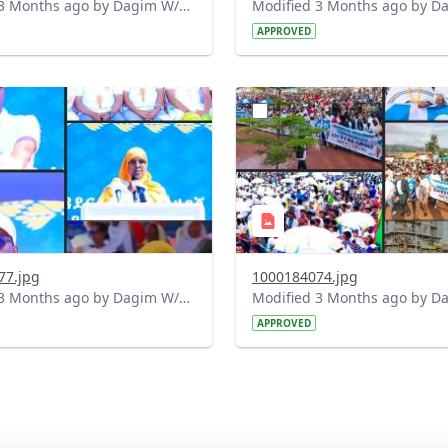
Modified 3 Months ago by Dagim W/Mariam.
APPROVED
?
.0&t=1777639285075&image
version=1.0&t=1777639186
=1
Thumbnail=1
77.jpg
1000184074.jpg
Modified 3 Months ago by Dagim W/Mariam.
APPROVED