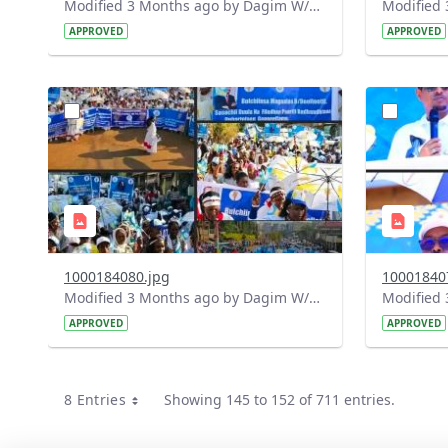
Modified 3 Months ago by Dagim W/Mariam.
APPROVED
APPROVED
?
?
version=1.0&t=1777639365443&image
version=1
Thumbnail=1
Thumbnail
1000184080.jpg
10001840
Modified 3 Months ago by Dagim W/Mariam.
APPROVED
APPROVED
8 Entries
Showing 145 to 152 of 711 entries.
Per Page