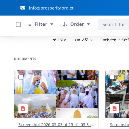
info@prosperity.org.et
0 of 711 Items Selected
ብልፅግና ፓርቲ
Filter
Order
ዋና ገጽ
ስለ እኛ
ወቅታዊ ጉዳዮ
Skip to Main Content
Home
DOCUMENTS
?
?
version=1.0&t=1777812449169&image
version=1
Thumbnail=1
Thumbnail
Screenshot 2026-05-03 at 15-41-03 Facebook.png