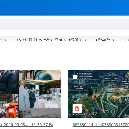
ች
የኢንስፔክሽንና የሥነ-ምግባር ኮሚሽን
ህትመት
ጉ
?
.0&t=1777811987129&image
version=1.0&t=1777650952
=1
Thumbnail=1
Screenshot 2026-05-03 at 15-36-37 Facebook.png