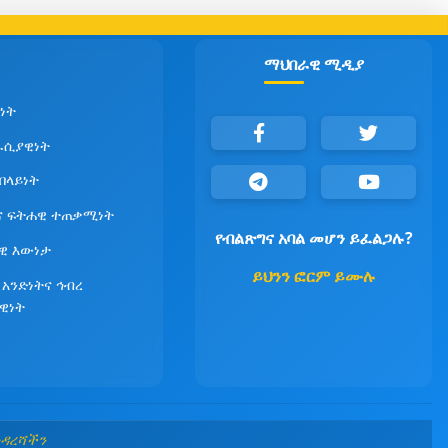
ማህበራዊ ሚዲያ
ነት
ራሲያዊነት
የበላይነት
ና ፍትሐዊ ተጠቃሚነት
የብልጽግና አባል መሆን ይፈልጋሉ?
ዊ እውነታ
ይህንን ፎርም ይሙሉ
 አንድነትና ኅብረ
ዊነት
መዳረሻችን