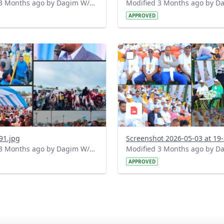
Modified 3 Months ago by Dagim W/Mariam.
APPROVED
?
.0&t=1777902186038&image
version=1.0&t=1777825644
=1
Thumbnail=1
91.jpg
Modified 3 Months ago by Dagim W/Mariam.
APPROVED