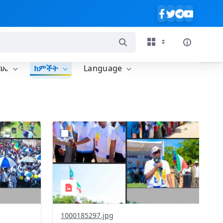
ባኤ
ክምችት
Language
?
327&image
version=1.0&t=1777902368611&image
Thumbnail=1
1000185297.jpg