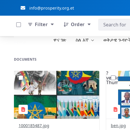
info@prosperity.org.et
0 of 711 Items Selected
ብልፅግና ፓርቲ
Filter
Order
ዋና ገጽ
ስለ እኛ
ወቅታዊ ጉዳዮ
Skip to Main Content
Home
DOCUMENTS
?
?
version=1.0&t=1777970403223&image
version=1
Thumbnail=1
Thumbnail
1000185487.jpg
ben.jpg