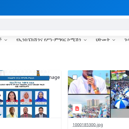
ች
የኢንስፔክሽንና የሥነ-ምግባር ኮሚሽን
ህትመት
ጉ
?
.0&t=1777920713428&image
version=1.0&t=1777902437
=1
Thumbnail=1
1000185300.jpg