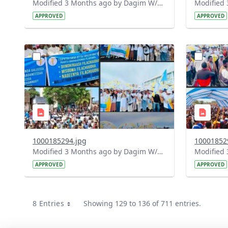
Modified 3 Months ago by Dagim W/Mariam.
APPROVED
APPROVED
?
?
version=1.0&t=1777902266767&image
version=1
Thumbnail=1
Thumbnail
1000185294.jpg
10001852
Modified 3 Months ago by Dagim W/Mariam.
APPROVED
APPROVED
8 Entries
Showing 129 to 136 of 711 entries.
Per Page