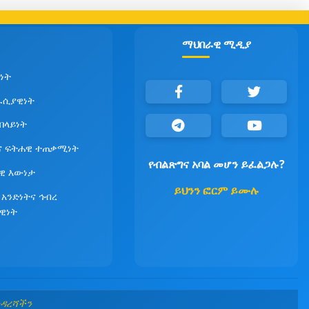
ማህበራዊ ሚዲያ
ነት
ራሲያዊነት
የበላይነት
ና ፍትሐዊ ተጠቃሚነት
የብልጽግና አባል መሆን ይፈልጋሉ?
ዊ እውነታ
ይህንን ፎርም ይሙሉ
 አንድነትና ኅብረ
ዊነት
መዳረሻችን