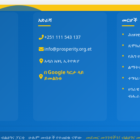
አድራሻ
መርሆች
ሕዝባዊ
+251 111 543 137
ዴሞክ
info@prosperity.org.et
የሕግ 
አዲስ አበባ, ኢትዮጵያ
ልማት
በ Google ካርታ ላይ
ይመልከቱ
ተግባራ
ሀገራዊ
ብሔራ
5 ብልፅግና ፓርቲ ሁሉም መብቶች የተጠበቁ ናቸው
መደመር መንገዳችን፤ ብልፅግና 