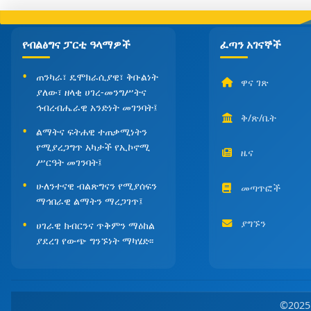
የብልፅግና ፓርቲ ዓላማዎች
ፈጣን አገናኞች
ጠንካራ፣ ዴሞክራሲያዊ፣ ቅቡልነት
ዋና ገጽ
ያለው፣ ዘላቂ ሀገረ-መንግሥትና
ኅብረብሔራዊ አንድነት መገንባት፤
ቅ/ጽ/ቤት
ልማትና ፍትሐዊ ተጠቃሚነትን
የሚያረጋግጥ አካታች የኢኮኖሚ
ዜና
ሥርዓት መገንባት፤
ሁለንተናዊ ብልጽግናን የሚያሰፍን
መጣጥፎች
ማኅበራዊ ልማትን ማረጋገጥ፤
ያግኙን
ሀገራዊ ክብርንና ጥቅምን ማዕከል
ያደረገ የውጭ ግንኙነት ማካሄድ፡፡
©202