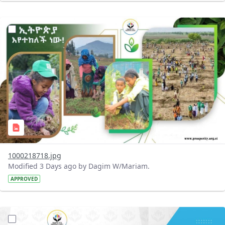
?version=1.0&t=1785780819059&imageThumbnail=1
1000218718.jpg
Modified 3 Days ago by Dagim W/Mariam.
APPROVED
?version=1.0&t=1785780668592&imageThumbnail=1