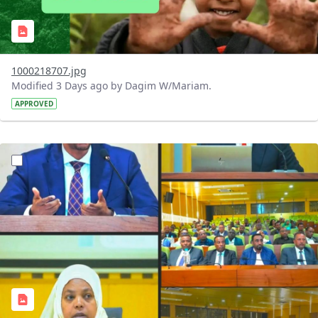
1000218707.jpg
Modified 3 Days ago by Dagim W/Mariam.
APPROVED
?version=1.0&t=1784745431257&imageThumbnail=1