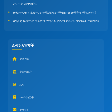
ሥርዓት መገንባት፤
ሁለንተናዊ ብልጽግናን የሚያሰፍን ማኅበራዊ ልማትን ማረጋገጥ፤
ሀገራዊ ክብርንና ጥቅምን ማዕከል ያደረገ የውጭ ግንኙነት ማካሄድ፡፡
ፈጣን አገናኞች
ዋና ገጽ
ቅ/ጽ/ቤት
ዜና
መጣጥፎች
ያግኙን