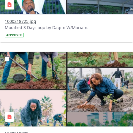
1000218725.jpg
Modified 3 Days ago by Dagim W/Mariam.
APPROVED
?version=1.0&t=1785781148207&imageThumbnail=1