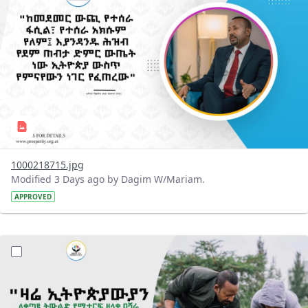
1000218715.jpg
Modified 3 Days ago by Dagim W/Mariam.
APPROVED
?version=1.0&t=1785780482038&imageThumbnail=1