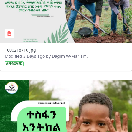
1000218710.jpg
Modified 3 Days ago by Dagim W/Mariam.
APPROVED
?version=1.0&t=1785780284386&imageThumbnail=1