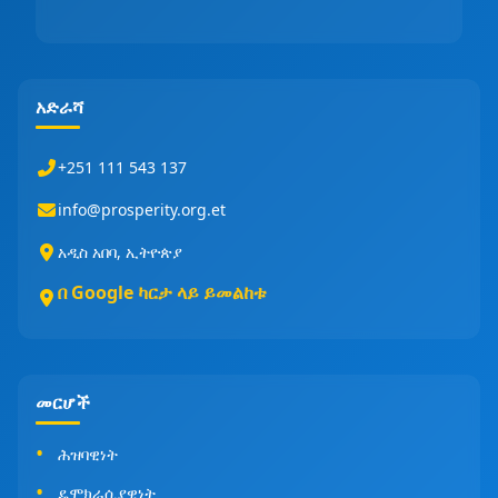
አድራሻ
+251 111 543 137
info@prosperity.org.et
አዲስ አበባ, ኢትዮጵያ
በ Google ካርታ ላይ ይመልከቱ
መርሆች
ሕዝባዊነት
ዴሞክራሲያዊነት