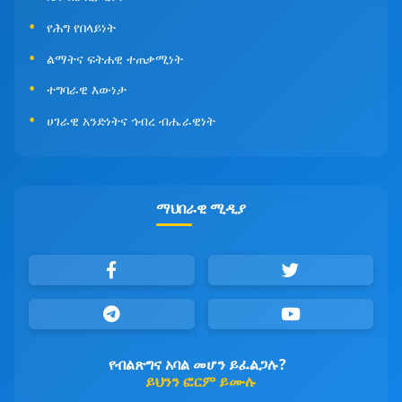
የሕግ የበላይነት
ልማትና ፍትሐዊ ተጠቃሚነት
ተግባራዊ እውነታ
ሀገራዊ አንድነትና ኅብረ ብሔራዊነት
ማህበራዊ ሚዲያ
የብልጽግና አባል መሆን ይፈልጋሉ?
ይህንን ፎርም ይሙሉ