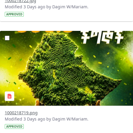
1000218722.jpg
Modified 3 Days ago by Dagim W/Mariam.
APPROVED
?version=1.0&t=1785781020637&imageThumbnail=1
1000218719.png
Modified 3 Days ago by Dagim W/Mariam.
APPROVED