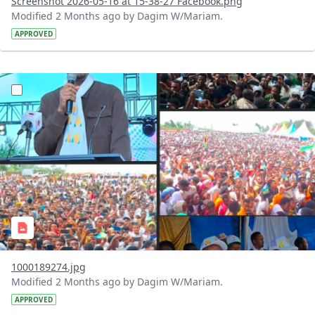
Screenshot 2026-05-16 at 15-38-27 Facebook.png
Modified 2 Months ago by Dagim W/Mariam.
APPROVED
?version=1.0&t=1778926587535&imageThumbnail=1
1000189274.jpg
Modified 2 Months ago by Dagim W/Mariam.
APPROVED