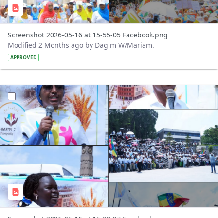
Screenshot 2026-05-16 at 15-55-05 Facebook.png
Modified 2 Months ago by Dagim W/Mariam.
APPROVED
?version=1.0&t=1778935174039&imageThumbnail=1