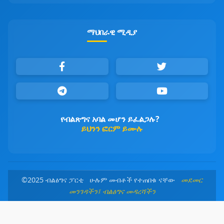
ማህበራዊ ሚዲያ
የብልጽግና አባል መሆን ይፈልጋሉ?
ይህንን ፎርም ይሙሉ
©2025 ብልፅግና ፓርቲ ሁሉም መብቶች የተጠበቁ ናቸው
መደመር
መንገዳችን፤ ብልፅግና መዳረሻችን