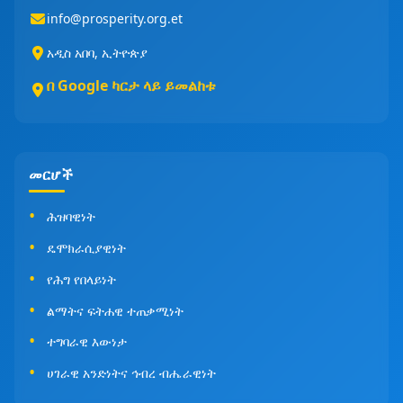
info@prosperity.org.et
አዲስ አበባ, ኢትዮጵያ
በ Google ካርታ ላይ ይመልከቱ
መርሆች
ሕዝባዊነት
ዴሞክራሲያዊነት
የሕግ የበላይነት
ልማትና ፍትሐዊ ተጠቃሚነት
ተግባራዊ እውነታ
ሀገራዊ አንድነትና ኅብረ ብሔራዊነት