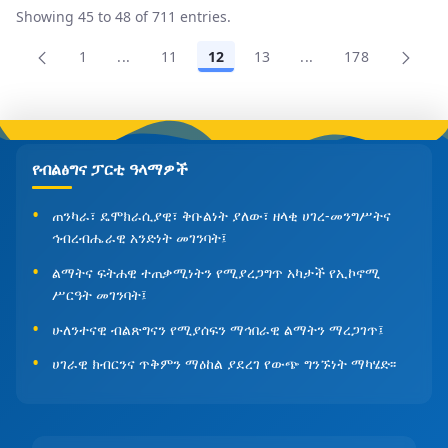
Showing 45 to 48 of 711 entries.
1
...
11
12
13
...
178
Page
Intermediate Pages Use TAB to navigate.
Page
Page
Page
Intermediate Pages 
Page
የብልፅግና ፓርቲ ዓላማዎች
ጠንካራ፣ ዴሞክራሲያዊ፣ ቅቡልነት ያለው፣ ዘላቂ ሀገረ-መንግሥትና
ኅብረብሔራዊ አንድነት መገንባት፤
ልማትና ፍትሐዊ ተጠቃሚነትን የሚያረጋግጥ አካታች የኢኮኖሚ
ሥርዓት መገንባት፤
ሁለንተናዊ ብልጽግናን የሚያሰፍን ማኅበራዊ ልማትን ማረጋገጥ፤
ሀገራዊ ክብርንና ጥቅምን ማዕከል ያደረገ የውጭ ግንኙነት ማካሄድ፡፡