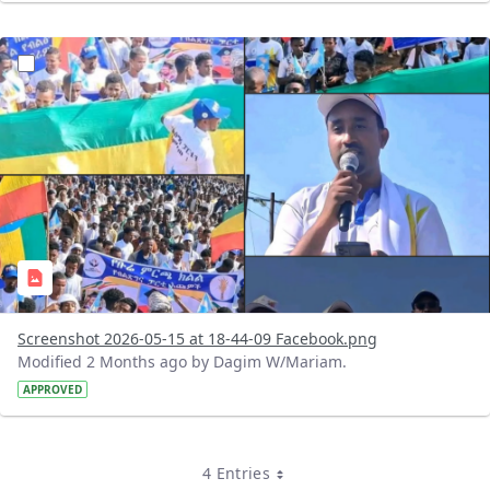
?version=1.0&t=1778859875518&imageThumbnail=1
Screenshot 2026-05-15 at 18-44-09 Facebook.png
Modified 2 Months ago by Dagim W/Mariam.
APPROVED
4 Entries
Per Page