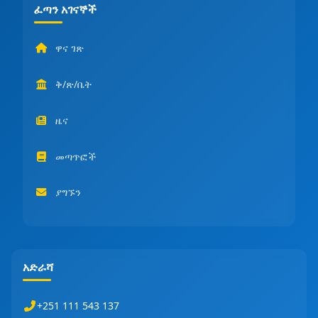
ፈጣን አገናኞች
ዋና ገጽ
ቅ/ጽ/ቤት
ዜና
መጣጥፎች
ያግኙን
አድራሻ
+251 111 543 137