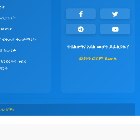
ነት
ራሲያዊነት
የበላይነት
ና ፍትሐዊ ተጠቃሚነት
የብልጽግና አባል መሆን ይፈልጋሉ?
ዊ እውነታ
ይህንን ፎርም ይሙሉ
 አንድነትና ኅብረ
ዊነት
መዳረሻችን