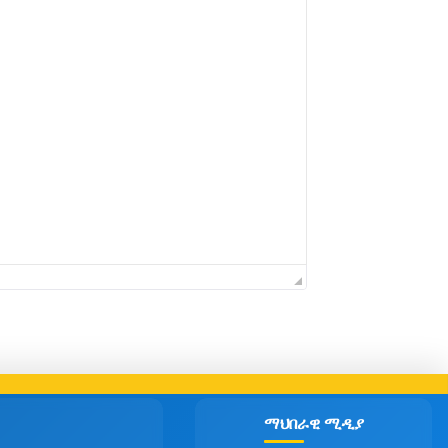
ማህበራዊ ሚዲያ