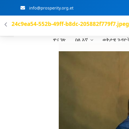
info@prosperity.org.et
ብልፅግና ፓርቲ
24c9ea54-552b-49ff-b8dc-205882f779f7.jpeg
ዋና ገጽ
ስለ እኛ
ወቅታዊ ጉዳዮ
Skip to Main Content