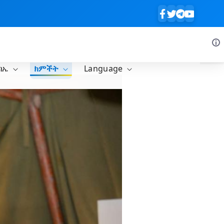
ባኤ
ክምችት
Language