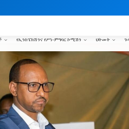
ች
የኢንስፔክሽንና የሥነ-ምግባር ኮሚሽን
ህትመት
ጉ