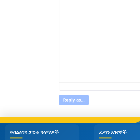
Reply as...
የብልፅግና ፓርቲ ዓላማዎች
ፈጣን አገናኞች