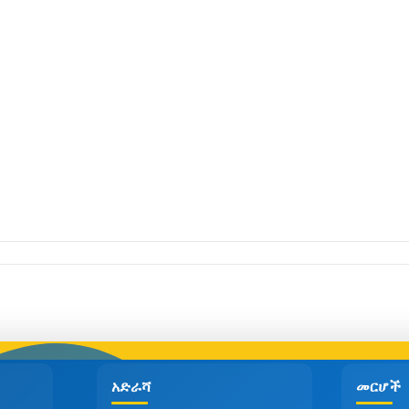
አድራሻ
መርሆች