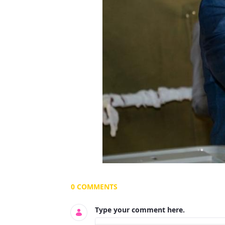
Documents and Media
0 COMMENTS
Type your comment here.