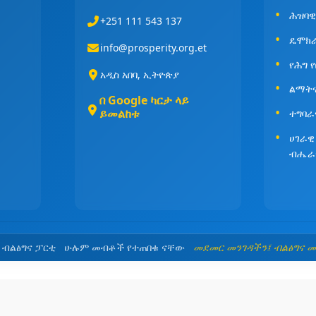
ሕዝባዊ
+251 111 543 137
ዴሞክ
info@prosperity.org.et
የሕግ 
አዲስ አበባ, ኢትዮጵያ
ልማት
በ Google ካርታ ላይ
ይመልከቱ
ተግባራ
ሀገራዊ
ብሔራ
5 ብልፅግና ፓርቲ ሁሉም መብቶች የተጠበቁ ናቸው
መደመር መንገዳችን፤ ብልፅግና 