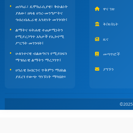
ጠንካራ፣ ዴሞክራሲያዊ፣ ቅቡልነት
ዋና ገጽ
ያለው፣ ዘላቂ ሀገረ-መንግሥትና
ኅብረብሔራዊ አንድነት መገንባት፤
ቅ/ጽ/ቤት
ልማትና ፍትሐዊ ተጠቃሚነትን
የሚያረጋግጥ አካታች የኢኮኖሚ
ዜና
ሥርዓት መገንባት፤
ሁለንተናዊ ብልጽግናን የሚያሰፍን
መጣጥፎች
ማኅበራዊ ልማትን ማረጋገጥ፤
ያግኙን
ሀገራዊ ክብርንና ጥቅምን ማዕከል
ያደረገ የውጭ ግንኙነት ማካሄድ፡፡
©202