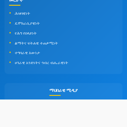
መርሆች
ሕዝባዊነት
ዴሞክራሲያዊነት
የሕግ የበላይነት
ልማትና ፍትሐዊ ተጠቃሚነት
ተግባራዊ እውነታ
ሀገራዊ አንድነትና ኅብረ ብሔራዊነት
ማህበራዊ ሚዲያ