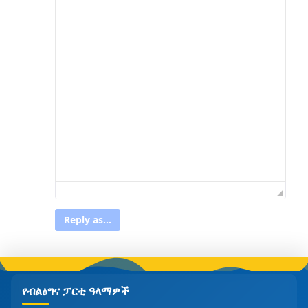
Reply as...
የብልፅግና ፓርቲ ዓላማዎች