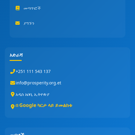
መጣጥፎች
ያግኙን
አድራሻ
+251 111 543 137
info@prosperity.org.et
አዲስ አበባ, ኢትዮጵያ
በ Google ካርታ ላይ ይመልከቱ