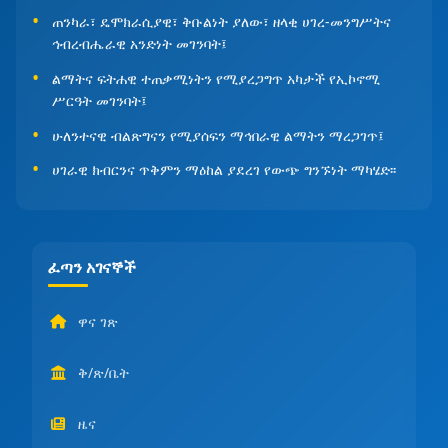
ጠንካራ፣ ዴሞክራሲያዊ፣ ቅቡልነት ያለው፣ ዘላቂ ሀገረ-መንግሥትና
ኅብረብሔራዊ አንድነት መገንባት፤
ልማትና ፍትሐዊ ተጠቃሚነትን የሚያረጋግጥ አካታች የኢኮኖሚ
ሥርዓት መገንባት፤
ሁለንተናዊ ብልጽግናን የሚያሰፍን ማኅበራዊ ልማትን ማረጋገጥ፤
ሀገራዊ ክብርንና ጥቅምን ማዕከል ያደረገ የውጭ ግንኙነት ማካሄድ፡፡
ፈጣን አገናኞች
ዋና ገጽ
ቅ/ጽ/ቤት
ዜና