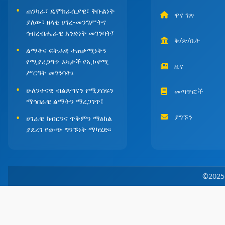
ጠንካራ፣ ዴሞክራሲያዊ፣ ቅቡልነት
ዋና ገጽ
ያለው፣ ዘላቂ ሀገረ-መንግሥትና
ኅብረብሔራዊ አንድነት መገንባት፤
ቅ/ጽ/ቤት
ልማትና ፍትሐዊ ተጠቃሚነትን
የሚያረጋግጥ አካታች የኢኮኖሚ
ዜና
ሥርዓት መገንባት፤
ሁለንተናዊ ብልጽግናን የሚያሰፍን
መጣጥፎች
ማኅበራዊ ልማትን ማረጋገጥ፤
ያግኙን
ሀገራዊ ክብርንና ጥቅምን ማዕከል
ያደረገ የውጭ ግንኙነት ማካሄድ፡፡
©202