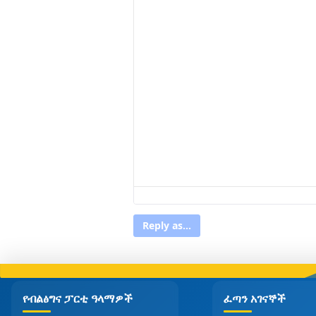
Reply as...
የብልፅግና ፓርቲ ዓላማዎች
ፈጣን አገናኞች