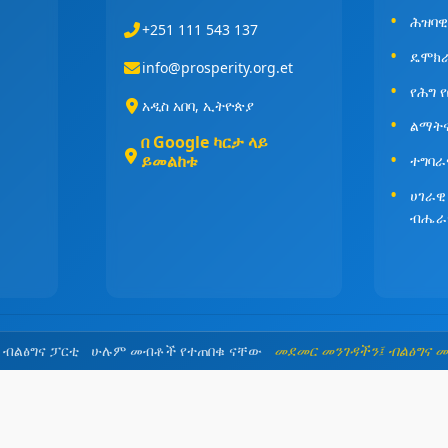
ሕዝባዊ
+251 111 543 137
ዴሞክ
info@prosperity.org.et
የሕግ 
አዲስ አበባ, ኢትዮጵያ
ልማት
በ Google ካርታ ላይ
ይመልከቱ
ተግባራ
ሀገራዊ
ብሔራ
5 ብልፅግና ፓርቲ ሁሉም መብቶች የተጠበቁ ናቸው
መደመር መንገዳችን፤ ብልፅግና 