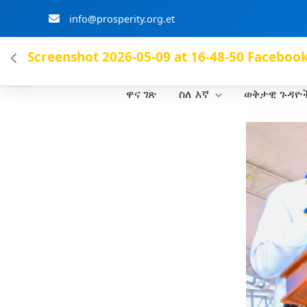
info@prosperity.org.et
ብልፅግና ፓርቲ
Screenshot 2026-05-09 at 16-48-50 Faceboo
ዋና ገጽ
ስለ እኛ
ወቅታዊ ጉዳዮ
Skip to Main Content