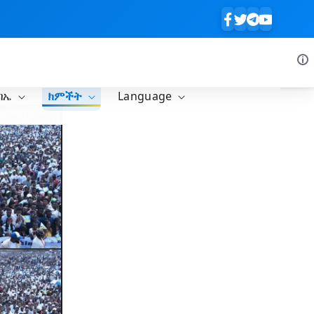
ባኤ
ክምችት
Language