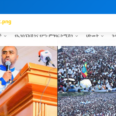
k.png
ች
የኢንስፔክሽንና የሥነ-ምግባር ኮሚሽን
ህትመት
ጉ