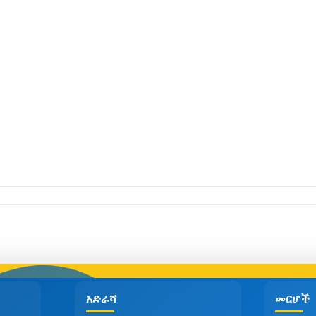
አድራሻ
መርሆች