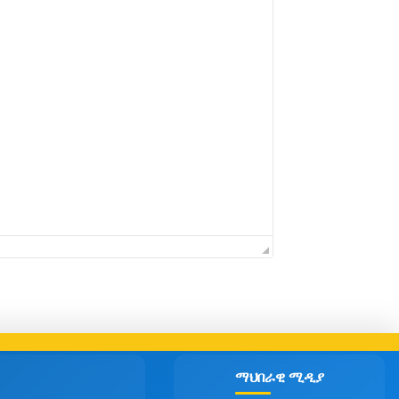
ማህበራዊ ሚዲያ