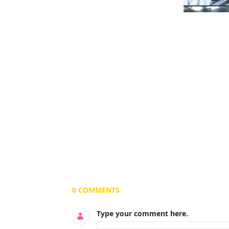
Documents and Media
0 COMMENTS
Type your comment here.