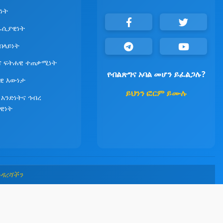
ነት
ራሲያዊነት
የበላይነት
ና ፍትሐዊ ተጠቃሚነት
የብልጽግና አባል መሆን ይፈልጋሉ?
ዊ እውነታ
ይህንን ፎርም ይሙሉ
 አንድነትና ኅብረ
ዊነት
መዳረሻችን