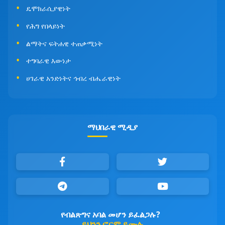
ዴሞክራሲያዊነት
የሕግ የበላይነት
ልማትና ፍትሐዊ ተጠቃሚነት
ተግባራዊ እውነታ
ሀገራዊ አንድነትና ኅብረ ብሔራዊነት
ማህበራዊ ሚዲያ
የብልጽግና አባል መሆን ይፈልጋሉ?
ይህንን ፎርም ይሙሉ