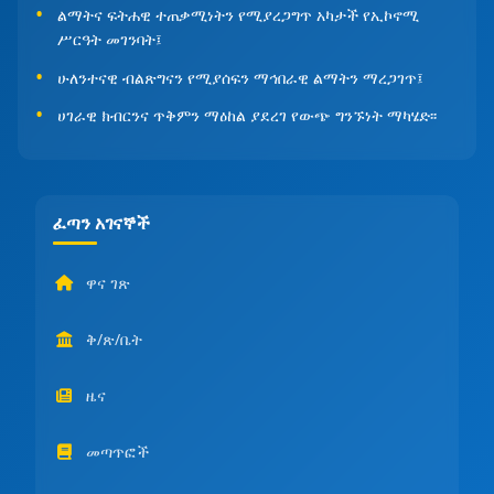
ልማትና ፍትሐዊ ተጠቃሚነትን የሚያረጋግጥ አካታች የኢኮኖሚ
ሥርዓት መገንባት፤
ሁለንተናዊ ብልጽግናን የሚያሰፍን ማኅበራዊ ልማትን ማረጋገጥ፤
ሀገራዊ ክብርንና ጥቅምን ማዕከል ያደረገ የውጭ ግንኙነት ማካሄድ፡፡
ፈጣን አገናኞች
ዋና ገጽ
ቅ/ጽ/ቤት
ዜና
መጣጥፎች