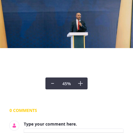
45
%
Documents and Media
0 COMMENTS
Type your comment here.