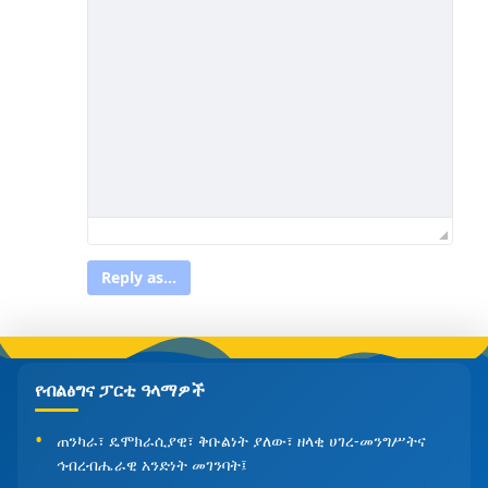
Reply as...
የብልፅግና ፓርቲ ዓላማዎች
ጠንካራ፣ ዴሞክራሲያዊ፣ ቅቡልነት ያለው፣ ዘላቂ ሀገረ-መንግሥትና
ኅብረብሔራዊ አንድነት መገንባት፤