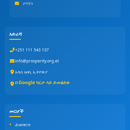
ያግኙን
አድራሻ
+251 111 543 137
info@prosperity.org.et
አዲስ አበባ, ኢትዮጵያ
በ Google ካርታ ላይ ይመልከቱ
መርሆች
ሕዝባዊነት