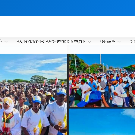
ች
የኢንስፔክሽንና የሥነ-ምግባር ኮሚሽን
ህትመት
ጉ