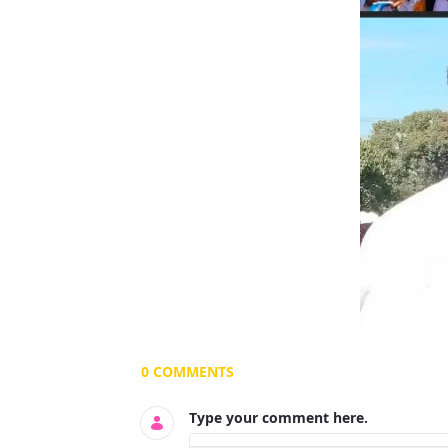
Documents and Media
0 COMMENTS
Type your comment here.