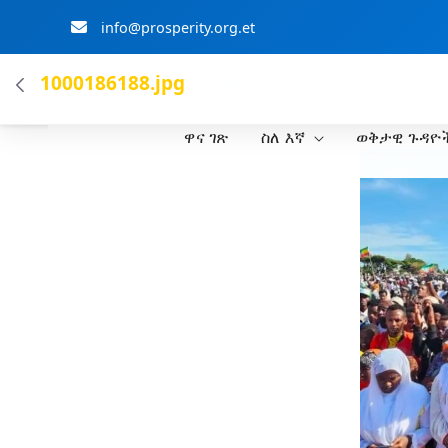
info@prosperity.org.et
ብልፅግና ፓርቲ
1000186188.jpg
ዋና ገጽ
ስለ እኛ
ወቅታዊ ጉዳዮ
Skip to Main Content