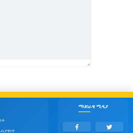
ማህበራዊ ሚዲያ
ነት
ራሲያዊነት