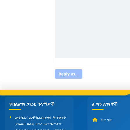
Reply as...
የብልፅግና ፓርቲ ዓላማዎች
ፈጣን አገናኞች
ጠንካራ፣ ዴሞክራሲያዊ፣ ቅቡልነት
ዋና ገጽ
ያለው፣ ዘላቂ ሀገረ-መንግሥትና