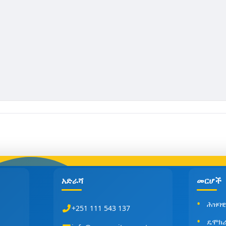
አድራሻ
መርሆች
ሕዝባዊ
+251 111 543 137
ዴሞክ