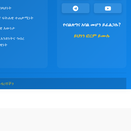
የበላይነት
ና ፍትሐዊ ተጠቃሚነት
የብልጽግና አባል መሆን ይፈልጋሉ?
ዊ እውነታ
ይህንን ፎርም ይሙሉ
 አንድነትና ኅብረ
ዊነት
መዳረሻችን