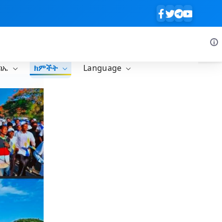
ባኤ
ክምችት
Language