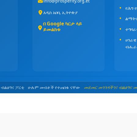
info@prosperity.org.et
የሕግ 
አዲስ አበባ, ኢትዮጵያ
ልማት
በ Google ካርታ ላይ
ይመልከቱ
ተግባራ
ሀገራዊ
ብሔራ
5 ብልፅግና ፓርቲ ሁሉም መብቶች የተጠበቁ ናቸው
መደመር መንገዳችን፤ ብልፅግና 