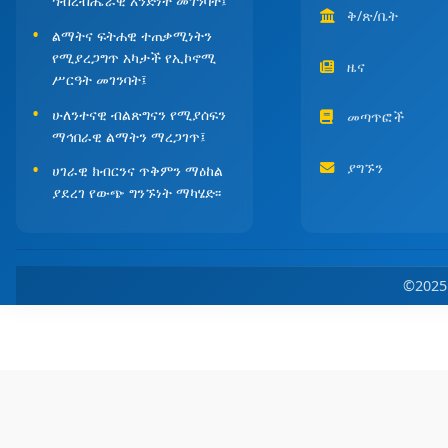
ኅብረብሔራዊ አንድነት መገንባት፤
ቅ/ጽ/ቤት
ልማትና ፍትሐዊ ተጠቃሚነትን
የሚያረጋግጥ አካታች የኢኮኖሚ
ዜና
ሥርዓት መገንባት፤
ሁለንተናዊ ብልጽግናን የሚያሰፍን
መጣጥፎች
ማኅበራዊ ልማትን ማረጋገጥ፤
ያግኙን
ሀገራዊ ክብርንና ጥቅምን ማዕከል
ያደረገ የውጭ ግንኙነት ማካሄድ፡፡
©202