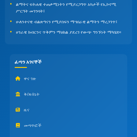
ልማትና ፍትሐዊ ተጠቃሚነትን የሚያረጋግጥ አካታች የኢኮኖሚ
ሥርዓት መገንባት፤
ሁለንተናዊ ብልጽግናን የሚያሰፍን ማኅበራዊ ልማትን ማረጋገጥ፤
ሀገራዊ ክብርንና ጥቅምን ማዕከል ያደረገ የውጭ ግንኙነት ማካሄድ፡፡
ፈጣን አገናኞች
ዋና ገጽ
ቅ/ጽ/ቤት
ዜና
መጣጥፎች