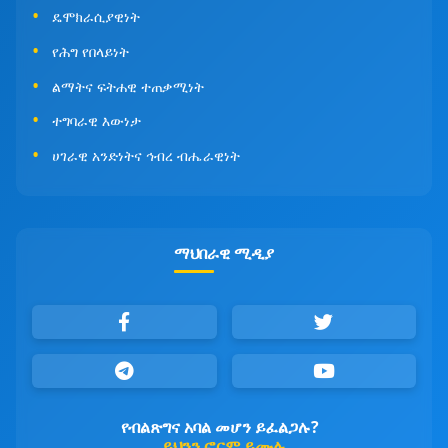
ዴሞክራሲያዊነት
የሕግ የበላይነት
ልማትና ፍትሐዊ ተጠቃሚነት
ተግባራዊ እውነታ
ሀገራዊ አንድነትና ኅብረ ብሔራዊነት
ማህበራዊ ሚዲያ
የብልጽግና አባል መሆን ይፈልጋሉ?
ይህንን ፎርም ይሙሉ