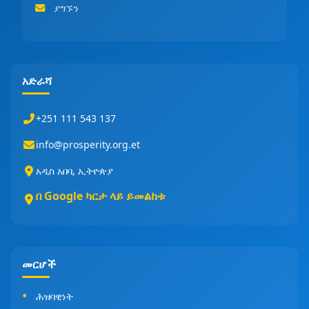
ያግኙን
አድራሻ
+251 111 543 137
info@prosperity.org.et
አዲስ አበባ, ኢትዮጵያ
በ Google ካርታ ላይ ይመልከቱ
መርሆች
ሕዝባዊነት