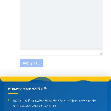
Reply as...
የብልፅግና ፓርቲ ዓላማዎች
ጠንካራ፣ ዴሞክራሲያዊ፣ ቅቡልነት ያለው፣ ዘላቂ ሀገረ-መንግሥትና
ኅብረብሔራዊ አንድነት መገንባት፤