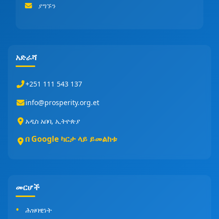
ያግኙን
አድራሻ
+251 111 543 137
info@prosperity.org.et
አዲስ አበባ, ኢትዮጵያ
በ Google ካርታ ላይ ይመልከቱ
መርሆች
ሕዝባዊነት