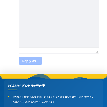
Reply as...
የብልፅግና ፓርቲ ዓላማዎች
ጠንካራ፣ ዴሞክራሲያዊ፣ ቅቡልነት ያለው፣ ዘላቂ ሀገረ-መንግሥትና
ኅብረብሔራዊ አንድነት መገንባት፤