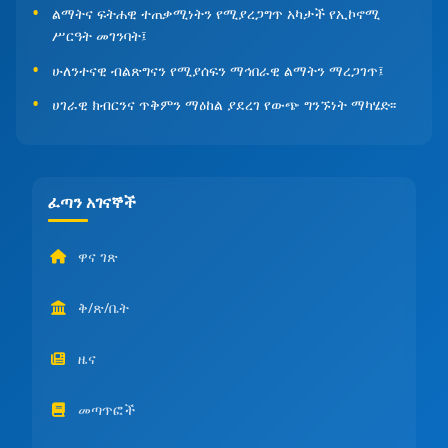
ልማትና ፍትሐዊ ተጠቃሚነትን የሚያረጋግጥ አካታች የኢኮኖሚ
ሥርዓት መገንባት፤
ሁለንተናዊ ብልጽግናን የሚያሰፍን ማኅበራዊ ልማትን ማረጋገጥ፤
ሀገራዊ ክብርንና ጥቅምን ማዕከል ያደረገ የውጭ ግንኙነት ማካሄድ፡፡
ፈጣን አገናኞች
ዋና ገጽ
ቅ/ጽ/ቤት
ዜና
መጣጥፎች