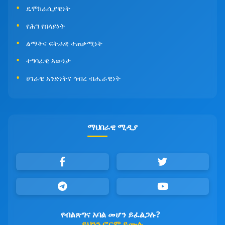
ዴሞክራሲያዊነት
የሕግ የበላይነት
ልማትና ፍትሐዊ ተጠቃሚነት
ተግባራዊ እውነታ
ሀገራዊ አንድነትና ኅብረ ብሔራዊነት
ማህበራዊ ሚዲያ
የብልጽግና አባል መሆን ይፈልጋሉ?
ይህንን ፎርም ይሙሉ