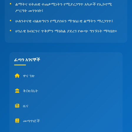
ልማትና ፍትሐዊ ተጠቃሚነትን የሚያረጋግጥ አካታች የኢኮኖሚ
ሥርዓት መገንባት፤
ሁለንተናዊ ብልጽግናን የሚያሰፍን ማኅበራዊ ልማትን ማረጋገጥ፤
ሀገራዊ ክብርንና ጥቅምን ማዕከል ያደረገ የውጭ ግንኙነት ማካሄድ፡፡
ፈጣን አገናኞች
ዋና ገጽ
ቅ/ጽ/ቤት
ዜና
መጣጥፎች