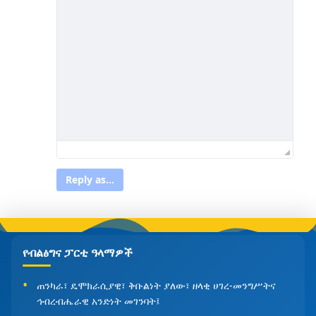
Reply as...
የብልፅግና ፓርቲ ዓላማዎች
ጠንካራ፣ ዴሞክራሲያዊ፣ ቅቡልነት ያለው፣ ዘላቂ ሀገረ-መንግሥትና
ኅብረብሔራዊ አንድነት መገንባት፤