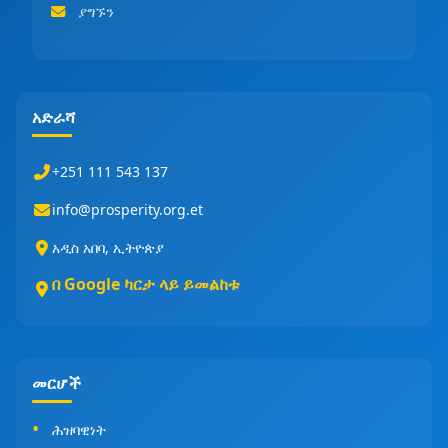
ያግኙን
አድራሻ
+251 111 543 137
info@prosperity.org.et
አዲስ አበባ, ኢትዮጵያ
በ Google ካርታ ላይ ይመልከቱ
መርሆች
ሕዝባዊነት