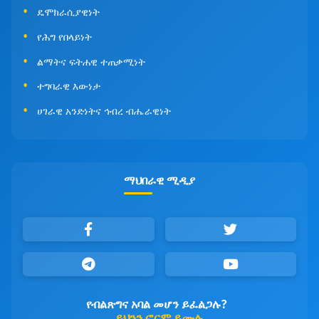
ዴሞክራሲያዊነት
የሕግ የበላይነት
ልማትና ፍትሐዊ ተጠቃሚነት
ተግባራዊ እውነታ
ሀገራዊ አንድነትና ኅብረ ብሔራዊነት
ማህበራዊ ሚዲያ
የብልጽግና አባል መሆን ይፈልጋሉ?
ይህንን ፎርም ይሙሉ