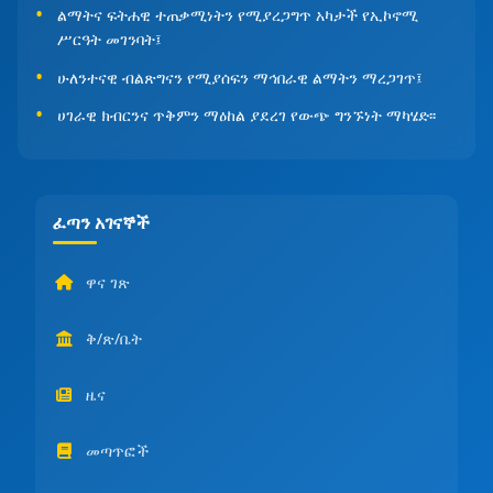
ልማትና ፍትሐዊ ተጠቃሚነትን የሚያረጋግጥ አካታች የኢኮኖሚ
ሥርዓት መገንባት፤
ሁለንተናዊ ብልጽግናን የሚያሰፍን ማኅበራዊ ልማትን ማረጋገጥ፤
ሀገራዊ ክብርንና ጥቅምን ማዕከል ያደረገ የውጭ ግንኙነት ማካሄድ፡፡
ፈጣን አገናኞች
ዋና ገጽ
ቅ/ጽ/ቤት
ዜና
መጣጥፎች