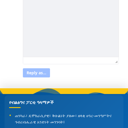
Reply as...
የብልፅግና ፓርቲ ዓላማዎች
ጠንካራ፣ ዴሞክራሲያዊ፣ ቅቡልነት ያለው፣ ዘላቂ ሀገረ-መንግሥትና
ኅብረብሔራዊ አንድነት መገንባት፤