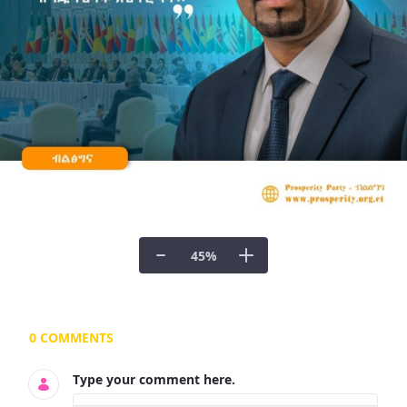
45
%
Documents and Media
0 COMMENTS
Type your comment here.