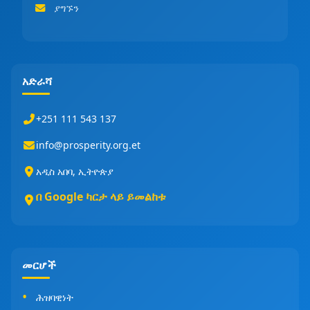
ያግኙን
አድራሻ
+251 111 543 137
info@prosperity.org.et
አዲስ አበባ, ኢትዮጵያ
በ Google ካርታ ላይ ይመልከቱ
መርሆች
ሕዝባዊነት