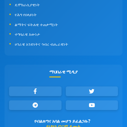
ዴሞክራሲያዊነት
የሕግ የበላይነት
ልማትና ፍትሐዊ ተጠቃሚነት
ተግባራዊ እውነታ
ሀገራዊ አንድነትና ኅብረ ብሔራዊነት
ማህበራዊ ሚዲያ
የብልጽግና አባል መሆን ይፈልጋሉ?
ይህንን ፎርም ይሙሉ