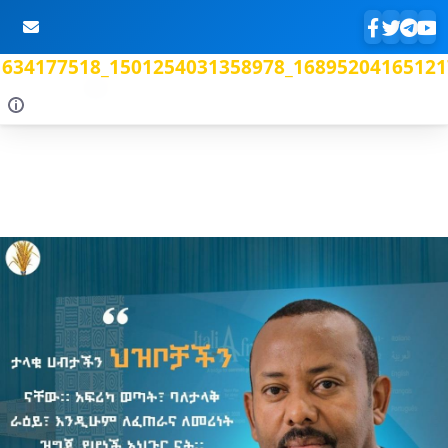
634177518_1501254031358978_16895204165121
Skip to Main Content