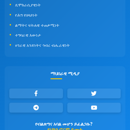
ዴሞክራሲያዊነት
የሕግ የበላይነት
ልማትና ፍትሐዊ ተጠቃሚነት
ተግባራዊ እውነታ
ሀገራዊ አንድነትና ኅብረ ብሔራዊነት
ማህበራዊ ሚዲያ
የብልጽግና አባል መሆን ይፈልጋሉ?
ይህንን ፎርም ይሙሉ