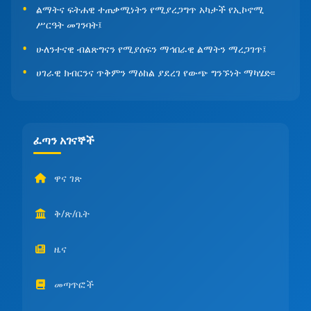
ልማትና ፍትሐዊ ተጠቃሚነትን የሚያረጋግጥ አካታች የኢኮኖሚ
ሥርዓት መገንባት፤
ሁለንተናዊ ብልጽግናን የሚያሰፍን ማኅበራዊ ልማትን ማረጋገጥ፤
ሀገራዊ ክብርንና ጥቅምን ማዕከል ያደረገ የውጭ ግንኙነት ማካሄድ፡፡
ፈጣን አገናኞች
ዋና ገጽ
ቅ/ጽ/ቤት
ዜና
መጣጥፎች