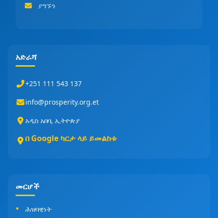
ያግኙን
አድራሻ
+251 111 543 137
info@prosperity.org.et
አዲስ አበባ, ኢትዮጵያ
በ Google ካርታ ላይ ይመልከቱ
መርሆች
ሕዝባዊነት