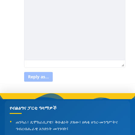
Reply as...
የብልፅግና ፓርቲ ዓላማዎች
ጠንካራ፣ ዴሞክራሲያዊ፣ ቅቡልነት ያለው፣ ዘላቂ ሀገረ-መንግሥትና
ኅብረብሔራዊ አንድነት መገንባት፤