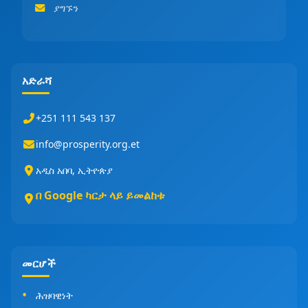
ያግኙን
አድራሻ
+251 111 543 137
info@prosperity.org.et
አዲስ አበባ, ኢትዮጵያ
በ Google ካርታ ላይ ይመልከቱ
መርሆች
ሕዝባዊነት