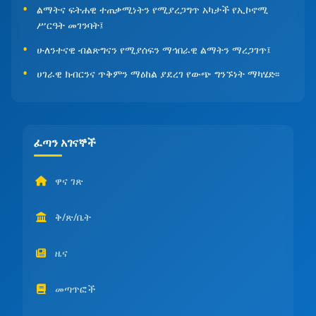
ልማትና ፍትሐዊ ተጠቃሚነትን የሚያረጋግጥ አካታች የኢኮኖሚ
ሥርዓት መገንባት፤
ሁለንተናዊ ብልጽግናን የሚያሰፍን ማኅበራዊ ልማትን ማረጋገጥ፤
ሀገራዊ ክብርንና ጥቅምን ማዕከል ያደረገ የውጭ ግንኙነት ማካሄድ፡፡
ፈጣን አገናኞች
ዋና ገጽ
ቅ/ጽ/ቤት
ዜና
መጣጥፎች