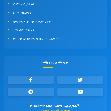
ዴሞክራሲያዊነት
የሕግ የበላይነት
ልማትና ፍትሐዊ ተጠቃሚነት
ተግባራዊ እውነታ
ሀገራዊ አንድነትና ኅብረ ብሔራዊነት
ማህበራዊ ሚዲያ
የብልጽግና አባል መሆን ይፈልጋሉ?
ይህንን ፎርም ይሙሉ