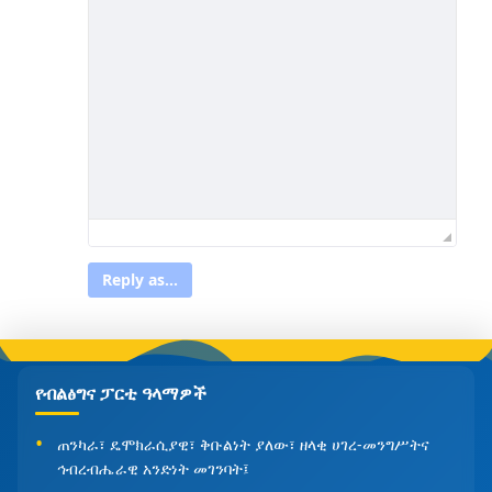
Reply as...
የብልፅግና ፓርቲ ዓላማዎች
ጠንካራ፣ ዴሞክራሲያዊ፣ ቅቡልነት ያለው፣ ዘላቂ ሀገረ-መንግሥትና
ኅብረብሔራዊ አንድነት መገንባት፤