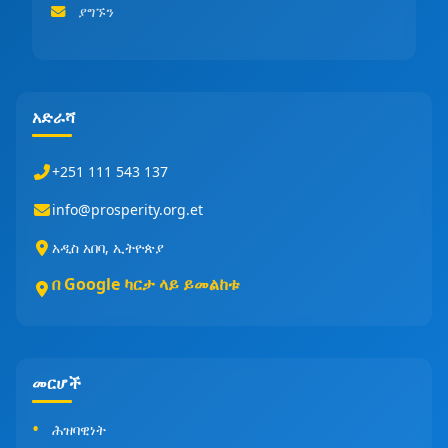
ያግኙን
አድራሻ
+251 111 543 137
info@prosperity.org.et
አዲስ አበባ, ኢትዮጵያ
በ Google ካርታ ላይ ይመልከቱ
መርሆች
ሕዝባዊነት