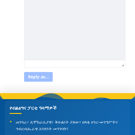
Reply as...
የብልፅግና ፓርቲ ዓላማዎች
ጠንካራ፣ ዴሞክራሲያዊ፣ ቅቡልነት ያለው፣ ዘላቂ ሀገረ-መንግሥትና
ኅብረብሔራዊ አንድነት መገንባት፤