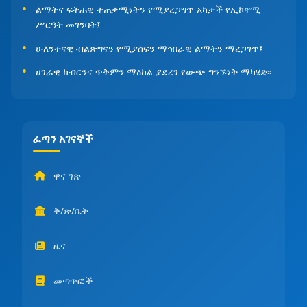
ልማትና ፍትሐዊ ተጠቃሚነትን የሚያረጋግጥ አካታች የኢኮኖሚ
ሥርዓት መገንባት፤
ሁለንተናዊ ብልጽግናን የሚያሰፍን ማኅበራዊ ልማትን ማረጋገጥ፤
ሀገራዊ ክብርንና ጥቅምን ማዕከል ያደረገ የውጭ ግንኙነት ማካሄድ፡፡
ፈጣን አገናኞች
ዋና ገጽ
ቅ/ጽ/ቤት
ዜና
መጣጥፎች