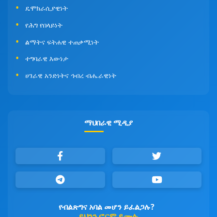
ዴሞክራሲያዊነት
የሕግ የበላይነት
ልማትና ፍትሐዊ ተጠቃሚነት
ተግባራዊ እውነታ
ሀገራዊ አንድነትና ኅብረ ብሔራዊነት
ማህበራዊ ሚዲያ
የብልጽግና አባል መሆን ይፈልጋሉ?
ይህንን ፎርም ይሙሉ