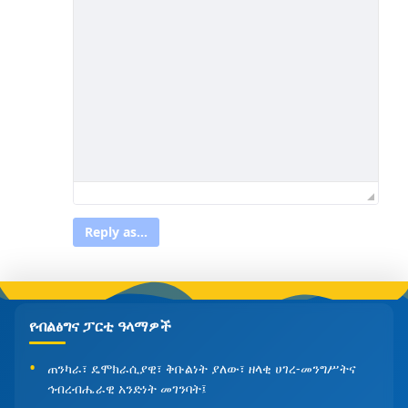
Reply as...
የብልፅግና ፓርቲ ዓላማዎች
ጠንካራ፣ ዴሞክራሲያዊ፣ ቅቡልነት ያለው፣ ዘላቂ ሀገረ-መንግሥትና
ኅብረብሔራዊ አንድነት መገንባት፤