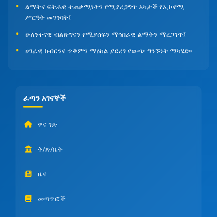
ልማትና ፍትሐዊ ተጠቃሚነትን የሚያረጋግጥ አካታች የኢኮኖሚ
ሥርዓት መገንባት፤
ሁለንተናዊ ብልጽግናን የሚያሰፍን ማኅበራዊ ልማትን ማረጋገጥ፤
ሀገራዊ ክብርንና ጥቅምን ማዕከል ያደረገ የውጭ ግንኙነት ማካሄድ፡፡
ፈጣን አገናኞች
ዋና ገጽ
ቅ/ጽ/ቤት
ዜና
መጣጥፎች