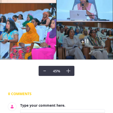
45
%
Documents and Media
0 COMMENTS
Type your comment here.