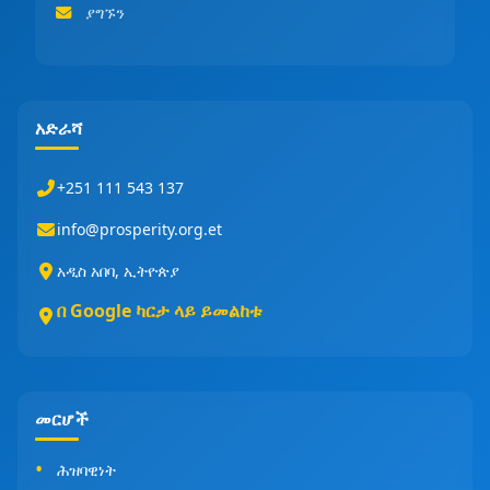
ያግኙን
አድራሻ
+251 111 543 137
info@prosperity.org.et
አዲስ አበባ, ኢትዮጵያ
በ Google ካርታ ላይ ይመልከቱ
መርሆች
ሕዝባዊነት