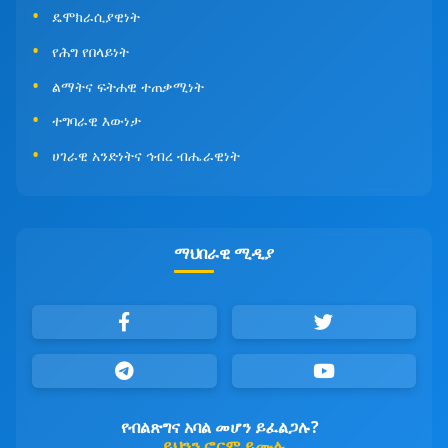
ዴሞክራሲያዊነት
የሕግ የበላይነት
ልማትና ፍትሐዊ ተጠቃሚነት
ተግባራዊ እውነታ
ሀገራዊ አንድነትና ኅብረ ብሔራዊነት
ማህበራዊ ሚዲያ
የብልጽግና አባል መሆን ይፈልጋሉ?
ይህንን ፎርም ይሙሉ