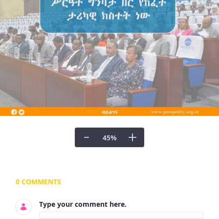
45
%
Documents and Media
0 COMMENTS
Type your comment here.