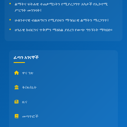
ልማትና ፍትሐዊ ተጠቃሚነትን የሚያረጋግጥ አካታች የኢኮኖሚ
ሥርዓት መገንባት፤
ሁለንተናዊ ብልጽግናን የሚያሰፍን ማኅበራዊ ልማትን ማረጋገጥ፤
ሀገራዊ ክብርንና ጥቅምን ማዕከል ያደረገ የውጭ ግንኙነት ማካሄድ፡፡
ፈጣን አገናኞች
ዋና ገጽ
ቅ/ጽ/ቤት
ዜና
መጣጥፎች