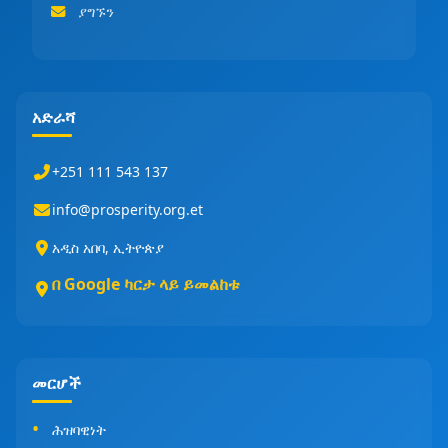
ያግኙን
አድራሻ
+251 111 543 137
info@prosperity.org.et
አዲስ አበባ, ኢትዮጵያ
በ Google ካርታ ላይ ይመልከቱ
መርሆች
ሕዝባዊነት