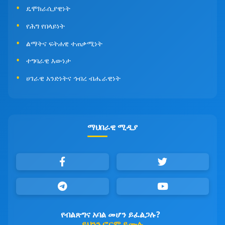
ዴሞክራሲያዊነት
የሕግ የበላይነት
ልማትና ፍትሐዊ ተጠቃሚነት
ተግባራዊ እውነታ
ሀገራዊ አንድነትና ኅብረ ብሔራዊነት
ማህበራዊ ሚዲያ
የብልጽግና አባል መሆን ይፈልጋሉ?
ይህንን ፎርም ይሙሉ