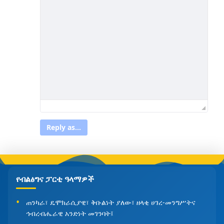
Reply as...
የብልፅግና ፓርቲ ዓላማዎች
ጠንካራ፣ ዴሞክራሲያዊ፣ ቅቡልነት ያለው፣ ዘላቂ ሀገረ-መንግሥትና
ኅብረብሔራዊ አንድነት መገንባት፤