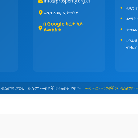
info@prosperity.org.et
የሕግ 
አዲስ አበባ, ኢትዮጵያ
ልማት
በ Google ካርታ ላይ
ይመልከቱ
ተግባራ
ሀገራዊ
ብሔራ
5 ብልፅግና ፓርቲ ሁሉም መብቶች የተጠበቁ ናቸው
መደመር መንገዳችን፤ ብልፅግና 