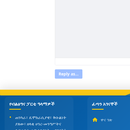
Reply as...
የብልፅግና ፓርቲ ዓላማዎች
ፈጣን አገናኞች
ጠንካራ፣ ዴሞክራሲያዊ፣ ቅቡልነት
ዋና ገጽ
ያለው፣ ዘላቂ ሀገረ-መንግሥትና