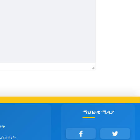
ማህበራዊ ሚዲያ
ነት
ራሲያዊነት