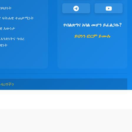
የበላይነት
ና ፍትሐዊ ተጠቃሚነት
የብልጽግና አባል መሆን ይፈልጋሉ?
ዊ እውነታ
ይህንን ፎርም ይሙሉ
 አንድነትና ኅብረ
ዊነት
መዳረሻችን