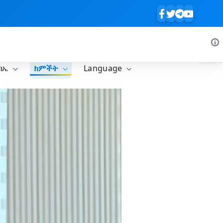
ባኤ
ክምችት
Language