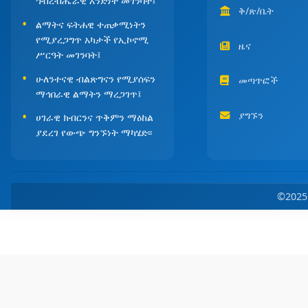
ኅብረብሔራዊ አንድነት መገንባት፤
ቅ/ጽ/ቤት
ልማትና ፍትሐዊ ተጠቃሚነትን
የሚያረጋግጥ አካታች የኢኮኖሚ
ዜና
ሥርዓት መገንባት፤
ሁለንተናዊ ብልጽግናን የሚያሰፍን
መጣጥፎች
ማኅበራዊ ልማትን ማረጋገጥ፤
ያግኙን
ሀገራዊ ክብርንና ጥቅምን ማዕከል
ያደረገ የውጭ ግንኙነት ማካሄድ፡፡
©202