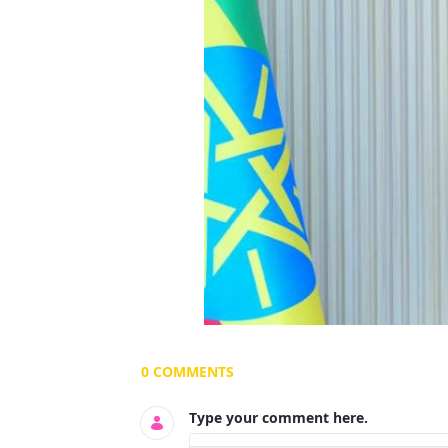
Documents and Media
0 COMMENTS
Type your comment here.