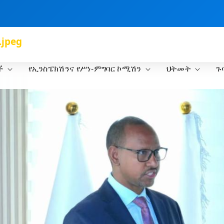
.jpeg
ች
የኢንስፔክሽንና የሥነ-ምግባር ኮሚሽን
ህትመት
ጉ