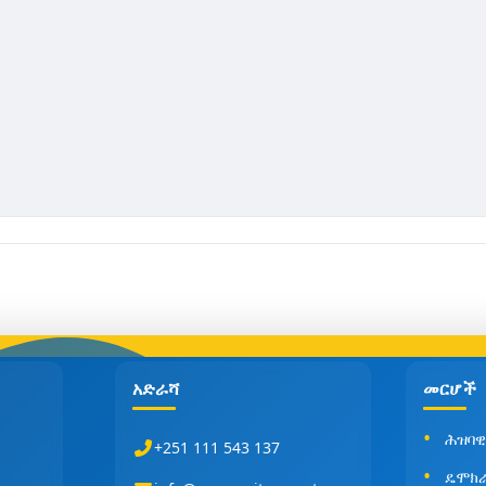
አድራሻ
መርሆች
ሕዝባዊ
+251 111 543 137
ዴሞክ