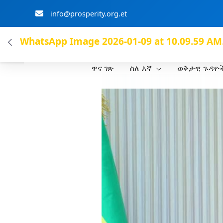
info@prosperity.org.et
ብልፅግና ፓርቲ
WhatsApp Image 2026-01-09 at 10.09.59 AM
ዋና ገጽ
ስለ እኛ
ወቅታዊ ጉዳዮ
Skip to Main Content