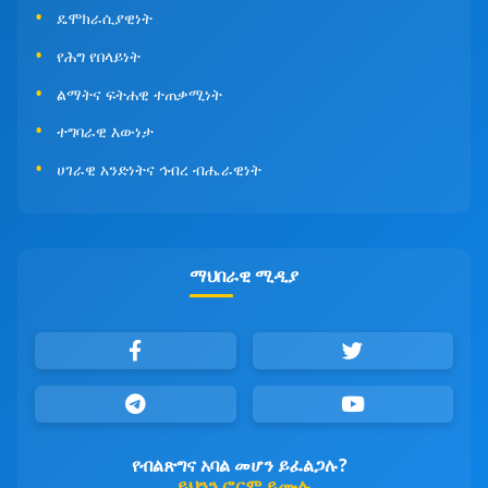
ዴሞክራሲያዊነት
የሕግ የበላይነት
ልማትና ፍትሐዊ ተጠቃሚነት
ተግባራዊ እውነታ
ሀገራዊ አንድነትና ኅብረ ብሔራዊነት
ማህበራዊ ሚዲያ
የብልጽግና አባል መሆን ይፈልጋሉ?
ይህንን ፎርም ይሙሉ