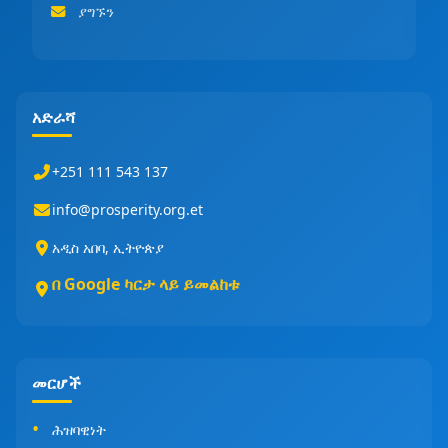
ያግኙን
አድራሻ
+251 111 543 137
info@prosperity.org.et
አዲስ አበባ, ኢትዮጵያ
በ Google ካርታ ላይ ይመልከቱ
መርሆች
ሕዝባዊነት