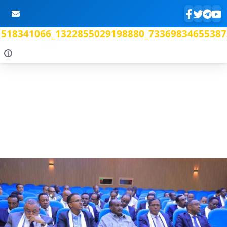
518341066_1322855029198880_73369834655387
Skip to Main Content