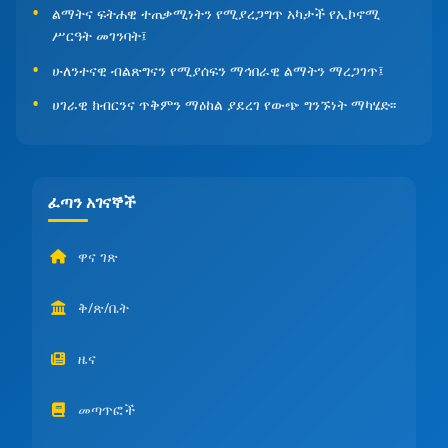
ልማትና ፍትሐዊ ተጠቃሚነትን የሚያረጋግጥ አካታች የኢኮኖሚ
ሥርዓት መገንባት፤
ሁለንተናዊ ብልጽግናን የሚያሰፍን ማኅበራዊ ልማትን ማረጋገጥ፤
ሀገራዊ ክብርንና ጥቅምን ማዕከል ያደረገ የውጭ ግንኙነት ማካሄድ፡፡
ፈጣን አገናኞች
ዋና ገጽ
ቅ/ጽ/ቤት
ዜና
መጣጥፎች