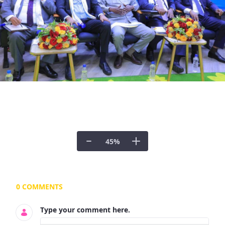
45
%
Documents and Media
0 COMMENTS
Type your comment here.