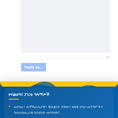
Reply as...
የብልፅግና ፓርቲ ዓላማዎች
ጠንካራ፣ ዴሞክራሲያዊ፣ ቅቡልነት ያለው፣ ዘላቂ ሀገረ-መንግሥትና
ኅብረብሔራዊ አንድነት መገንባት፤