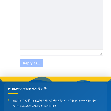
Reply as...
የብልፅግና ፓርቲ ዓላማዎች
ጠንካራ፣ ዴሞክራሲያዊ፣ ቅቡልነት ያለው፣ ዘላቂ ሀገረ-መንግሥትና
ኅብረብሔራዊ አንድነት መገንባት፤