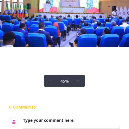
45
%
Documents and Media
0 COMMENTS
Type your comment here.