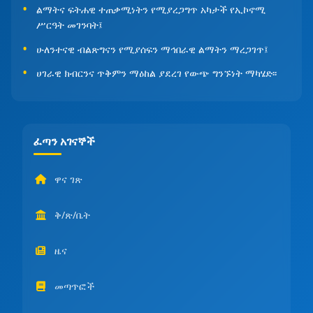
ልማትና ፍትሐዊ ተጠቃሚነትን የሚያረጋግጥ አካታች የኢኮኖሚ
ሥርዓት መገንባት፤
ሁለንተናዊ ብልጽግናን የሚያሰፍን ማኅበራዊ ልማትን ማረጋገጥ፤
ሀገራዊ ክብርንና ጥቅምን ማዕከል ያደረገ የውጭ ግንኙነት ማካሄድ፡፡
ፈጣን አገናኞች
ዋና ገጽ
ቅ/ጽ/ቤት
ዜና
መጣጥፎች