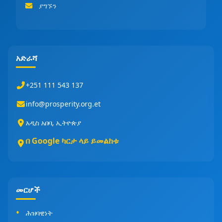
ያግኙን
አድራሻ
+251 111 543 137
info@prosperity.org.et
አዲስ አበባ, ኢትዮጵያ
በ Google ካርታ ላይ ይመልከቱ
መርሆች
ሕዝባዊነት