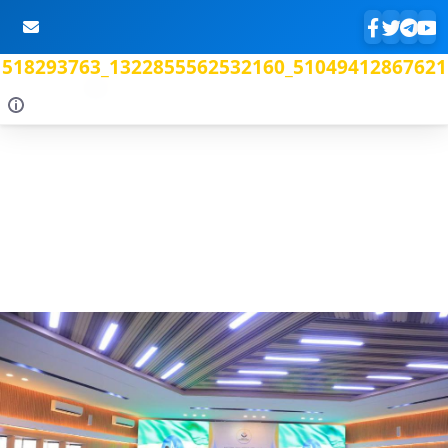
518293763_1322855562532160_51049412867621
Skip to Main Content