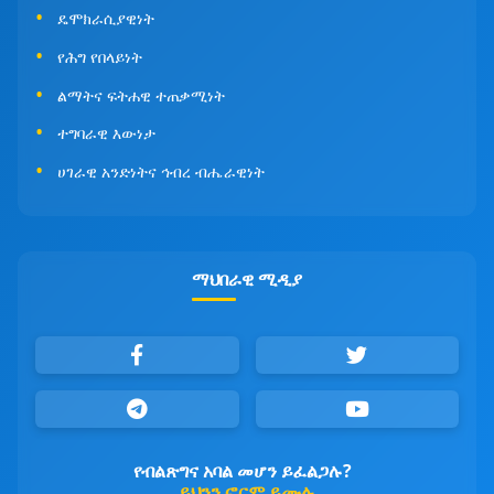
ዴሞክራሲያዊነት
የሕግ የበላይነት
ልማትና ፍትሐዊ ተጠቃሚነት
ተግባራዊ እውነታ
ሀገራዊ አንድነትና ኅብረ ብሔራዊነት
ማህበራዊ ሚዲያ
የብልጽግና አባል መሆን ይፈልጋሉ?
ይህንን ፎርም ይሙሉ